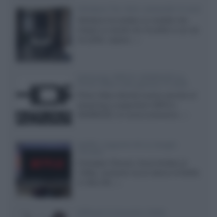
Velodyne The 1824, subwoofer hi-end
Velodyne ha svelato un modello che
integra un woofer da 18 pollici e uno da
24 pollici, capace...»
Samsung: HDR10+ ADVANCED su
Prime Video sulla gamma TV 2026
Prime Video diventa il primo servizio di
streaming a supportare HDR10+
ADVANCED, la nuova evoluzione...»
Netflix: supporto 4K su Google
Chrome
Il browser Chrome, finora limitato al
1080p, consente ora la visione di Netflix
in Ultra HD...»
Diffusori Q Acoustics 3040c