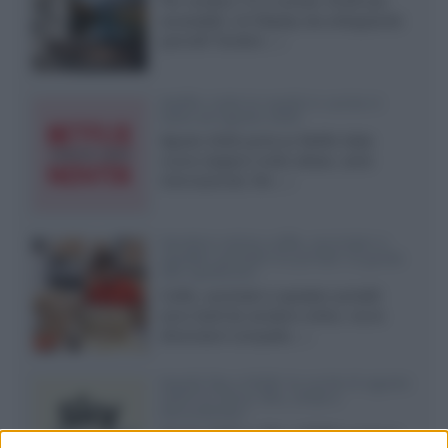
Per rendere TV e monitor OLED più
accessibili, LG Display sta sviluppando
pannelli Tandem...»
Netflix: tutte le novità in uscita in
Italia ad agosto 2026
Agosto 2026 porta su Netflix Italia
nuove stagioni molto attese, serie
internazionali, film...»
Vendere online cuffie, auricolari e
speaker portatili tra privati: la guida
alle spedizioni
Cuffie, auricolari e speaker portatili
sono facili da vendere online, ma le
dimensioni compatte...»
Novità Sky e NOW: le uscite di agosto
2026 tra serie, film, show e
documentari
Agosto 2026 su Sky e NOW prosegue