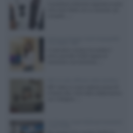
Il produttore britannico espande la serie
entry level 3000c con un secondo, più
compatto,...»
Samsung Display: OLED DisplayHDR
True Black 1400
Il costruttore coreano ha svelato il
primo pannello OLED capace di
mantenere una luminanza...»
KEF LS Luxe, diffusori attivi wireless
KEF svela un nuovo sistema senza fili
di fascia alta, frutto della collaborazione
con il designer...»
LG Display: nuovi OLED più economici
a due strati