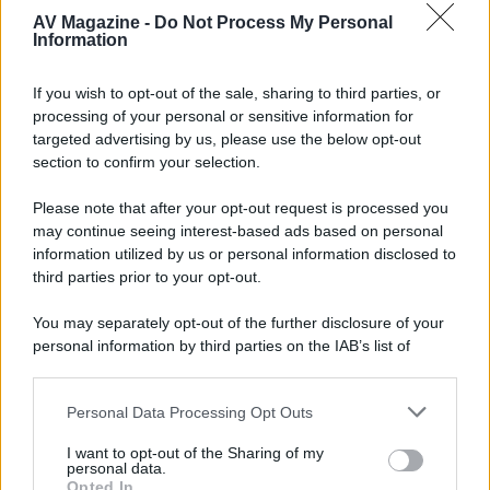
con House of the Dragon 3 e The
AV Magazine -
Do Not Process My Personal
Walking Dead: Dead City 3,...»
Information
Disney+, le novità di agosto 2026
If you wish to opt-out of the sale, sharing to third parties, or
Ad agosto 2026 Disney+ Italia propone
processing of your personal or sensitive information for
il ritorno di Futurama, il nuovo evento
targeted advertising by us, please use the below opt-out
conclusivo de...»
section to confirm your selection.
Please note that after your opt-out request is processed you
may continue seeing interest-based ads based on personal
McIntosh MX124, pre-decoder A/V
con Dirac Live Room Correction
information utilized by us or personal information disclosed to
McIntosh espande la gamma con
third parties prior to your opt-out.
un'elettronica 13.4 canali, dotata di
autocalibrazione con Dirac...»
You may separately opt-out of the further disclosure of your
personal information by third parties on the IAB’s list of
downstream participants.
Novità Apple TV+ a agosto 2026: tutte
le uscite ufficiali e il calendario
Personal Data Processing Opt Outs
This information may also be disclosed by us to third parties
Apple TV+ inaugura agosto 2026 con il
on the IAB’s List of Downstream Participants that may further
ritorno di alcune delle sue produzioni
I want to opt-out of the Sharing of my
disclose it to other third parties.
personal data.
più apprezzate,...»
Opted In