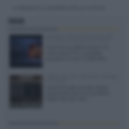
La discussione è consultabile anche
qui
, sul forum.
FOCUS
SQD-Mini LED 5.000 NIT 2040 zone
TCL 65C8L a 838 euro IVA inclusa
Grazie ad una offerta amazon e al
cache-back di TCL, è possibile
acquistare il nuovo TV SQD-Mini...
XGIMI Titan Noir Ultra Max a Bologna
il 23 luglio
Giovedì 23 luglio da Audio Quality,
presentazione del nuovo proiettore
XGIMI Titan Noir Ultra...