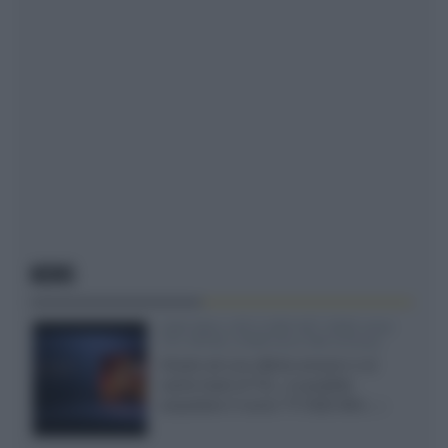
NEWS
SQD-Mini LED 5.000 NIT 2040 zone
TCL 65C8L a 838 euro IVA inclusa
Grazie ad una offerta amazon e al
cache-back di TCL, è possibile
acquistare il nuovo TV SQD-Mini...»