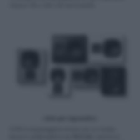
misura 195 x 245 x 95 mm (LxAxP).
- click per ingrandire -
Il D95 è equipaggiato invece con un medio-
basso in polipropilene da
16,5 cm
, mentre la