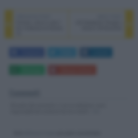
PREVIOUS POST
NEXT POST
Princess, arriva in sala il
JVC Roadshow: Perugia e
film rivelazione di Venezia
Verona il 26 Novembre
79
Facebook
Twitter
LinkedIn
Whatsapp
Stampa l'articolo
Commenti
Gli autori dei commenti, e non la redazione, sono
responsabili dei contenuti da loro inseriti -
Info
Devi
effettuare il login
per poter commentare