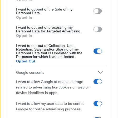
Please note that this website/app uses one or more Google
services and may gather and store information including but
I want to opt-out of the Sale of my
Le funzioni nascoste più utili
Personal Data.
not limited to your visit or usage behaviour. You may click to
all’interno degli smartphone
Opted In
grant or deny consent to Google and its third-party tags to
Dietro le funzioni più comuni di Android
use your data for below specified purposes in below Google
e iPhone si nascondono strumenti poco
I want to opt-out of processing my
consent section.
Personal Data for Targeted Advertising.
conosciuti...»
Opted In
I want to opt-out of Collection, Use,
Retention, Sale, and/or Sharing of my
Personal Data that Is Unrelated with the
Purposes for which it was collected.
Opted Out
Google consents
I want to allow Google to enable storage
related to advertising like cookies on web or
device identifiers in apps.
I want to allow my user data to be sent to
Google for online advertising purposes.