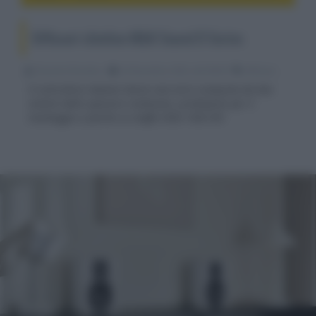
Diffusori slimline M&K Sound D Series
Riccardo Riondino
22 Novembre 2022, alle 08:38
diffusori
Il costruttore danese lancia una serie composta da due
sistemi dallo spessore contenuto, predisposti per il
montaggio a parete su staffa VESA 100x100