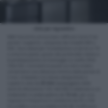
- click per ingrandire -
M&K Sound ha annunciato i diffusori serie D da
parete / supporto, composta dai modelli D85 e
D95. Sono ideali per l'installazione ai lati di un TV
a schermo piatto, grazie alla profondità ridotta e
la predisposizione al montaggio su staffa VESA
100x100. I morsetti incassati sul retro inoltre
consentono una distanza minima dalla parete di
2 mm. Il tweeter è lo stesso altoparlante a
cupola in seta da
25 mm
equipaggiato dalla
serie di riferimento 150. Nel D85 è abbinato a un
midwoofer in polipropilene da
13 cm
, per una
risposta in frequenza in ambiente da 95 a 20k
Hz (±3dB) e una sensibilità di 89 dB. Il diffusore