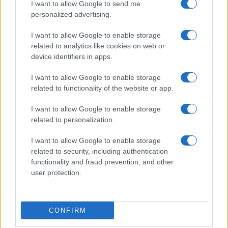
I want to allow Google to send me
personalized advertising.
I want to allow Google to enable storage
related to analytics like cookies on web or
AV Magazine
è membro EISA dal 2019
device identifiers in apps.
all'interno del Mobile Devices Expert Group
I want to allow Google to enable storage
Per informazioni:
www.eisa.eu
related to functionality of the website or app.
I want to allow Google to enable storage
related to personalization.
Legali
-
Privacy
-
Privicy settings
Cookie
-
Pubblicità
-
Redazione
I want to allow Google to enable storage
related to security, including authentication
AV Raw s.n.c. P.iva: 02040960672
functionality and fraud prevention, and other
AV Magazine - Testata giornalistica con registrazione Tribunale di
user protection.
Teramo n. 527 del 22.12.2004
Direttore Responsabile: Emidio Frattaroli
Editore: AV Raw s.n.c. - Iscrizione ROC n. 33221
CONFIRM