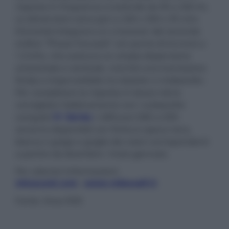
risposta in frequenza si estende da 90 a 20k Hz.
Le dimensioni sono pari a 240 x 300 x 95 mm.
Entrambi integrano un crossover del secondo
ordine "Phase Focused" con punto di incrocio a
1,6 kHz, che assicura un ampia dispersione
orizzontale e verticale, nonché una transizione
fluida e impercettibile tra tweeter e midwoofer.
Per completare la risposta in basso viene
consigliato l'abbinamento con i subwoofer
compatti
V+ Series
. I diffusori D85 e D95
saranno disponibili con finitura opaca nera,
bianca o grigia e griglie dei colori corrispondenti
a partire da dicembre / inizio gennaio.
Per ulteriori informazioni:
mksound.com
-
www.videosell.it
Fonte: Area DVD