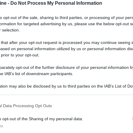
ine -
Do Not Process My Personal Information
to opt-out of the sale, sharing to third parties, or processing of your per
formation for targeted advertising by us, please use the below opt-out s
 selection.
 that after your opt-out request is processed you may continue seeing i
ased on personal information utilized by us or personal information dis
 prior to your opt-out.
rately opt-out of the further disclosure of your personal information by
he IAB’s list of downstream participants.
tion may also be disclosed by us to third parties on the IAB’s List of 
 that may further disclose it to other third parties.
 that this website/app uses one or more Google services and may gath
l Data Processing Opt Outs
including but not limited to your visit or usage behaviour. You may click 
 to Google and its third-party tags to use your data for below specifi
er ingrandire -
o opt-out of the Sharing of my personal data.
ogle consent section.
sente la lettura di email e SMS senza dover
In