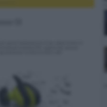
ioneer E8
oneer E8
er sportivi totalmente privi di cavi, dotati di driver al
oresistenza certificata IPX5, supporto AAC, gestione
 app Android per la lettura di email e SMS