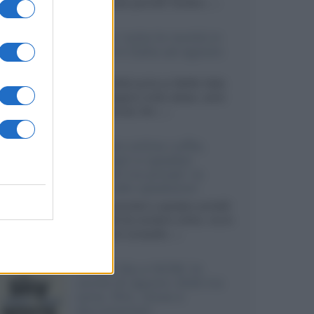
sviluppando pannelli Tandem...»
Netflix: tutte le novità in
uscita in Italia ad agosto
2026
Agosto 2026 porta su Netflix Italia
nuove stagioni molto attese, serie
internazionali, film...»
Vendere online cuffie,
auricolari e speaker
portatili tra privati: la
guida alle spedizioni
Cuffie, auricolari e speaker portatili
sono facili da vendere online, ma le
dimensioni compatte...»
Novità Sky e NOW: le
uscite di agosto 2026 tra
serie, film, show e
documentari