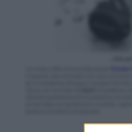
- click p
Le nuove cuffie intraurali Bluetooth
Pioneer 
in quanto i due auricolari non sono connessi 
per la resistenza all'acqua e vengono fornite 
chiuso con auricolari da
6mm
al neodimio e t
allineare perfettamente il trasduttore al con
di controllare la riproduzione musicale, rispon
grazie al microfono incorporato.