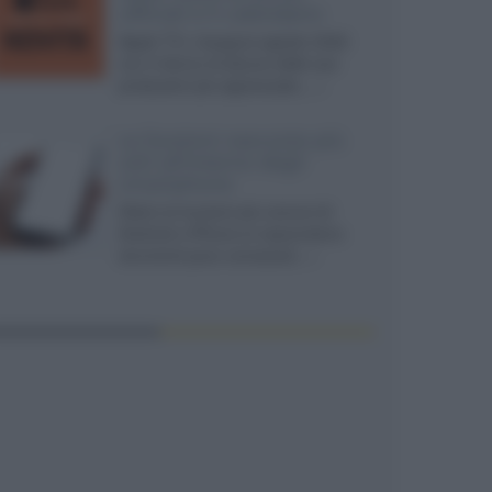
ufficiali e il calendario
Apple TV+ inaugura agosto 2026
con il ritorno di alcune delle sue
produzioni più apprezzate,...»
Le funzioni nascoste più
utili all’interno degli
smartphone
Dietro le funzioni più comuni di
Android e iPhone si nascondono
strumenti poco conosciuti...»