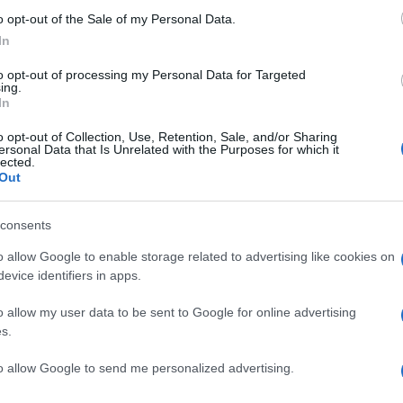
ha una durata di
3 ore
e la custodia in dotazione
o opt-out of the Sale of my Personal Data.
ue cicli di carica aggiuntivi. Le Pioneer E8
In
morizzare due dispositivi Bluetooth per evitare
to opt-out of processing my Personal Data for Targeted
ing.
In
nelle finiture grigia, rosa o gialla, al prezzo
o opt-out of Collection, Use, Retention, Sale, and/or Sharing
ersonal Data that Is Unrelated with the Purposes for which it
lected.
Out
consents
o allow Google to enable storage related to advertising like cookies on
NEXT POST
evice identifiers in apps.
Netflix: Stranger Things 3 dal 4 luglio
2019
o allow my user data to be sent to Google for online advertising
s.
Whatsapp
Stampa l'articolo
to allow Google to send me personalized advertising.