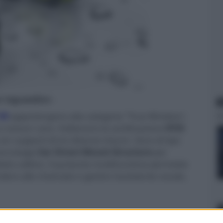
er ingrandire -
N
E8
appartengono alla categoria "True Wireless",
a nessun cavo. Esibiscono la certificazione
IPX5
con supporti di tre diverse misure. Sono di tipo
ecnologia
Ear Direct Mount Structure
per
dotto uditivo. Il pulsante multifunzione permette
dere alle chiamate e gestire l'assistente vocale,