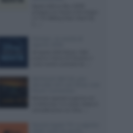
Agosto 2026 su Sky e NOW
prosegue con House of the Dragon
3 e The Walking Dead: Dead City
3,...»
Disney+, le novità di
agosto 2026
Ad agosto 2026 Disney+ Italia
propone il ritorno di Futurama, il
nuovo evento conclusivo de...»
McIntosh MX124, pre-
decoder A/V con Dirac Live
Room Correction
McIntosh espande la gamma con
un'elettronica 13.4 canali, dotata di
autocalibrazione con Dirac...»
Novità Apple TV+ a agosto
2026: tutte le uscite