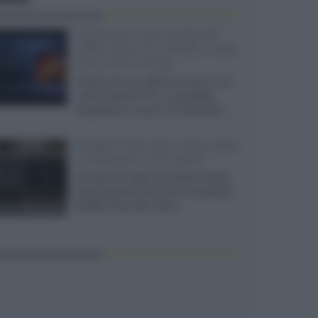
SQD-Mini LED 5.000 NIT
2040 zone TCL 65C8L a 838
euro IVA inclusa
Grazie ad una offerta amazon e al
cache-back di TCL, è possibile
acquistare il nuovo TV SQD-Mini...
XGIMI Titan Noir Ultra Max
a Bologna il 23 luglio
Giovedì 23 luglio da Audio Quality,
presentazione del nuovo proiettore
XGIMI Titan Noir Ultra...