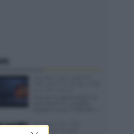
EWS
SQD-Mini LED 5.000 NIT
2040 zone TCL 65C8L a 838
euro IVA inclusa
Grazie ad una offerta amazon e al
cache-back di TCL, è possibile
acquistare il nuovo TV SQD-Mini...»
Velodyne The 1824,
subwoofer hi-end