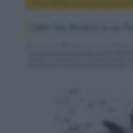
Home
diffusori
Cuffie True Wireless in ear P
Cuffie True Wireless in ear Pi
Riccardo Riondino
31 Dicembre 2018, alle 16:11
diffusori
La casa giapponese presenta degli auricolari Bluetooth p
neodimio con tecnologia Ear Direct Mount Structure, idr
assistenti vocali, custodia con funzione "power bank" e