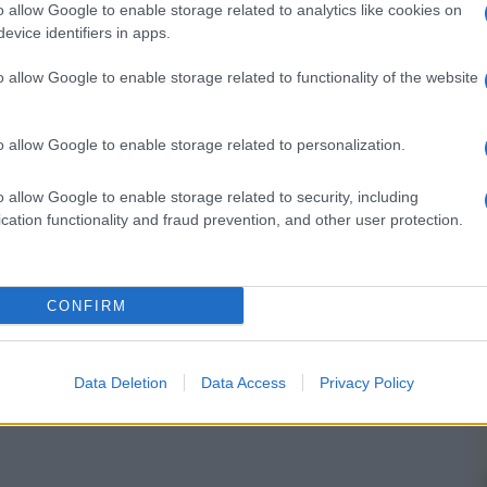
o allow Google to enable storage related to analytics like cookies on
evice identifiers in apps.
nsabili dei contenuti da loro inseriti -
o allow Google to enable storage related to functionality of the website
Info
o allow Google to enable storage related to personalization.
o allow Google to enable storage related to security, including
 forum.
cation functionality and fraud prevention, and other user protection.
CONFIRM
Data Deletion
Data Access
Privacy Policy