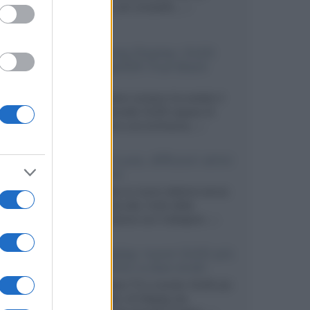
secondo, più compatto,...»
Samsung Display: OLED
DisplayHDR True Black
1400
Il costruttore coreano ha svelato il
primo pannello OLED capace di
mantenere una luminanza...»
KEF LS Luxe, diffusori attivi
wireless
KEF svela un nuovo sistema senza
fili di fascia alta, frutto della
collaborazione con il designer...»
LG Display: nuovi OLED più
economici a due strati
Per rendere TV e monitor OLED più
accessibili, LG Display sta