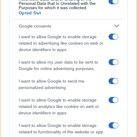
Personal Data that Is Unrelated with the
Purposes for which it was collected.
Opted Out
Google consents
I want to allow Google to enable storage
related to advertising like cookies on web or
device identifiers in apps.
I want to allow my user data to be sent to
Google for online advertising purposes.
I want to allow Google to send me
personalized advertising.
I want to allow Google to enable storage
related to analytics like cookies on web or
AV Magazine
è membro EISA dal 2019
device identifiers in apps.
all'interno del Mobile Devices Expert Group
I want to allow Google to enable storage
Per informazioni:
www.eisa.eu
related to functionality of the website or app.