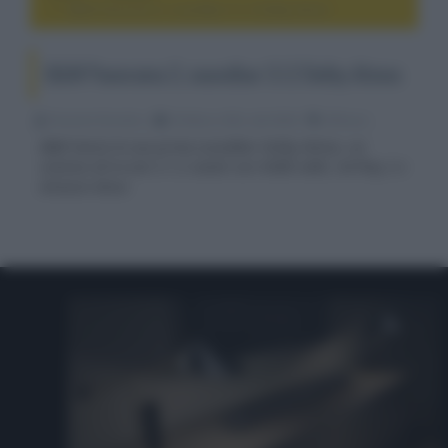
B&W Panorama 3, soundbar 3.1.2 Dolby Atmos
B&W Panorama 3, soundbar 3.1.2 Dolby Atmos
Riccardo Riondino
03 Marzo 2022, alle 08:06
diffusori
B&W lancia la sua prima soundbar Dolby Atmos, un
sistema all-in-one 3.1.2 canali con HDMI eARC, AirPlay 2 e
Amazon Alexa