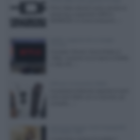
Prime Video sulla gamma TV 2026
Prime Video diventa il primo servizio di
streaming a supportare HDR10+
ADVANCED, la nuova evoluzione...»
Netflix: supporto 4K su Google
Chrome
Il browser Chrome, finora limitato al
1080p, consente ora la visione di Netflix
in Ultra HD...»
Diffusori Q Acoustics 3040c
Il produttore britannico espande la serie
entry level 3000c con un secondo, più
compatto,...»
Samsung Display: OLED DisplayHDR
True Black 1400
Il costruttore coreano ha svelato il