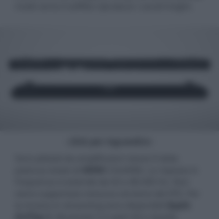
rivolti verso il soffitto riproduce i canali height.
- click per ingrandire -
Sono pilotati da amplificatori classe D dalla
potenza totale di
400W
(10x40W). La risposta in
frequenza si estende da 43 a 48.000 Hz. Non
viene supportata nessuna versione del DTS. Per
la musica in streaming sono disponibili
Apple
AirPlay 2
, Bluetooth 5.0 aptX HD e Spotify