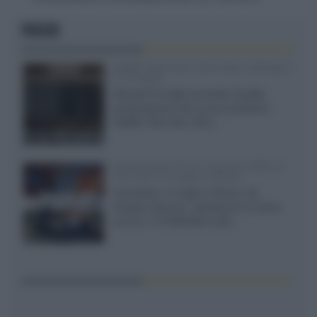
FOCUS
XGIMI Titan Noir Ultra Max a Bologna
il 23 luglio
Giovedì 23 luglio da Audio Quality,
presentazione del nuovo proiettore
XGIMI Titan Noir Ultra...
Sony Bravia 9 II vs. Hisense UR9S vs.
TCL C8L il 13 luglio a Roma
Il prossimo 13 luglio a Roma, da
Gruppo Garman, ripeteremo lo shoot-
out tra i TV RGB Mini-LED...