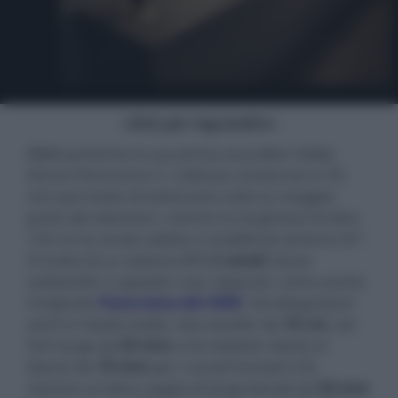
- click per ingrandire -
B&W presenta la sua prima soundbar Dolby
Atmos Panorama 3. L'altezza contenuta in 65
mm permette di sistemarla sotto la maggior
parte dei televisori, mentre la larghezza di oltre
120 cm la rende adatta a modelli da almeno 42".
Si tratta di un sistema
3.1.2 canali
senza
subwoofer o speaker rear separati, come anche
l'originale
Panorama del 2009
. Gli altoparlanti
sono in totale tredici: due woofer da
10 cm
, sei
full range da
50 mm
e tre tweeter dome al
titanio da
19 mm
per i canali frontali LCR,
mentre un'altra coppia di larga banda da
50 mm