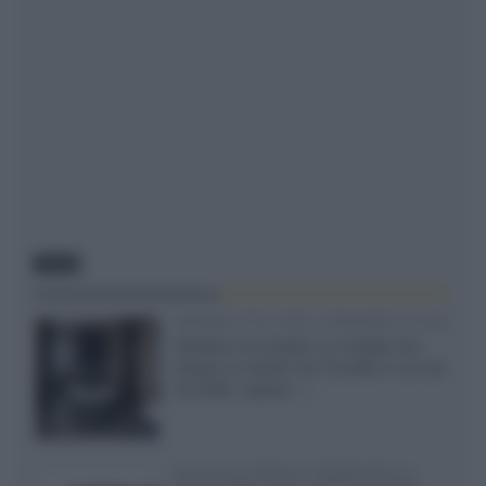
NEWS
Velodyne The 1824, subwoofer hi-end
Velodyne ha svelato un modello che
integra un woofer da 18 pollici e uno da
24 pollici, capace...»
Samsung: HDR10+ ADVANCED su