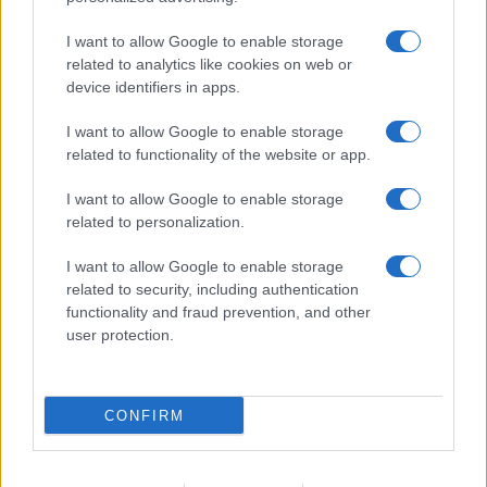
I want to allow Google to enable storage
related to analytics like cookies on web or
AV Magazine
è membro EISA dal 2019
device identifiers in apps.
all'interno del Mobile Devices Expert Group
I want to allow Google to enable storage
Per informazioni:
www.eisa.eu
related to functionality of the website or app.
I want to allow Google to enable storage
related to personalization.
Legali
-
Privacy
-
Privicy settings
Cookie
-
Pubblicità
-
Redazione
I want to allow Google to enable storage
related to security, including authentication
AV Raw s.n.c. P.iva: 02040960672
functionality and fraud prevention, and other
AV Magazine - Testata giornalistica con registrazione Tribunale di
user protection.
Teramo n. 527 del 22.12.2004
Direttore Responsabile: Emidio Frattaroli
Editore: AV Raw s.n.c. - Iscrizione ROC n. 33221
CONFIRM
Copyright © 2005 - 2026. È vietata la riproduzione, anche solo in