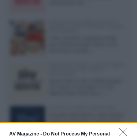
internazionali, film...»
Vendere online cuffie, auricolari e
speaker portatili tra privati: la guida
alle spedizioni
Cuffie, auricolari e speaker portatili
sono facili da vendere online, ma le
dimensioni compatte...»
Novità Sky e NOW: le uscite di agosto
2026 tra serie, film, show e
documentari
Agosto 2026 su Sky e NOW prosegue
con House of the Dragon 3 e The
Walking Dead: Dead City 3,...»
Disney+, le novità di agosto 2026
Ad agosto 2026 Disney+ Italia propone
il ritorno di Futurama, il nuovo evento
conclusivo de...»
AV Magazine -
Do Not Process My Personal