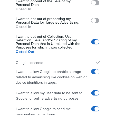
I want to opt-out of the Sale of my
Amazon Prime Video le novità di
Personal Data.
not limited to your visit or usage behaviour. You may click to
agosto 2026
Opted In
grant or deny consent to Google and its third-party tags to
Prime Video ha annunciato le principali
use your data for below specified purposes in below Google
novità in arrivo ad agosto 2026: tra i
I want to opt-out of processing my
consent section.
Personal Data for Targeted Advertising.
titoli di punta...»
Opted In
I want to opt-out of Collection, Use,
Retention, Sale, and/or Sharing of my
Personal Data that Is Unrelated with the
Purposes for which it was collected.
Opted Out
Google consents
I want to allow Google to enable storage
related to advertising like cookies on web or
device identifiers in apps.
I want to allow my user data to be sent to
Google for online advertising purposes.
I want to allow Google to send me
personalized advertising.