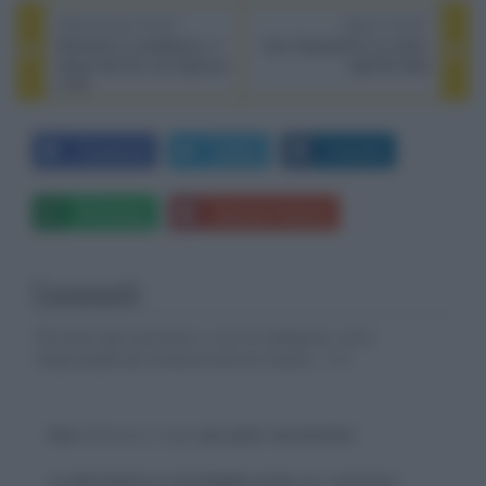
PREVIOUS POST
NEXT POST
Altrimenti ci arrabbiamo, il
Cavi DisplayPort 2.0 Ultra-
reboot del film con Spencer
high Bit Rate
e Hill
Facebook
Twitter
LinkedIn
Whatsapp
Stampa l'articolo
Commenti
Gli autori dei commenti, e non la redazione, sono
responsabili dei contenuti da loro inseriti -
Info
Devi
effettuare il login
per poter commentare
La discussione è consultabile anche
qui
, sul forum.