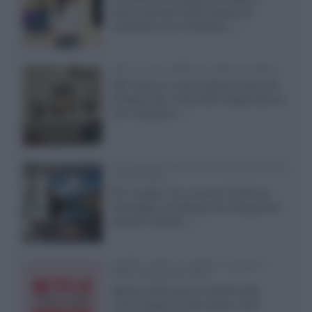
primo pannello OLED capace di
mantenere una luminanza...»
KEF LS Luxe, diffusori attivi wireless
KEF svela un nuovo sistema senza fili
di fascia alta, frutto della collaborazione
con il designer...»
LG Display: nuovi OLED più economici
a due strati
Per rendere TV e monitor OLED più
accessibili, LG Display sta sviluppando
pannelli Tandem...»
Netflix: tutte le novità in uscita in
Italia ad agosto 2026
Agosto 2026 porta su Netflix Italia
nuove stagioni molto attese, serie