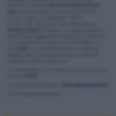
Connect. Tramite la
Bowers & Wilkins Music
App
si può accedere a servizi come Deezer,
Last.fm, Qobuz, Soundcloud, TIDAL e
TuneIn. Non mancano i comandi vocali con
Amazon Alexa
(integrato). Un aggiornamento
del firmware aggiungerà il supporto multiroom.
Le connessioni includono un'uscita HDMI
1.4
con
eARC
, una porta Ethernet e un ingresso
digitale ottico. È possibile installarla a parete
tramite la staffa in dotazione.
La disponibilità è annunciata come imminente al
prezzo di
€999
.
Per ulteriori informazioni:
www.audiogamma.it
Fonte: Naper Multimedia