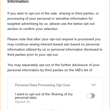
Information
McIntosh MX124, pre-decoder A/V
If you wish to opt-out of the sale, sharing to third parties, or
con Dirac Live Room Correction
processing of your personal or sensitive information for
McIntosh espande la gamma con
targeted advertising by us, please use the below opt-out
un'elettronica 13.4 canali, dotata di
section to confirm your selection.
autocalibrazione con Dirac...»
Please note that after your opt-out request is processed you
may continue seeing interest-based ads based on personal
Novità Apple TV+ a agosto 2026: tutte
le uscite ufficiali e il calendario
information utilized by us or personal information disclosed to
Apple TV+ inaugura agosto 2026 con il
third parties prior to your opt-out.
ritorno di alcune delle sue produzioni
più apprezzate,...»
You may separately opt-out of the further disclosure of your
personal information by third parties on the IAB’s list of
downstream participants.
Le funzioni nascoste più utili
all’interno degli smartphone
Personal Data Processing Opt Outs
This information may also be disclosed by us to third parties
Dietro le funzioni più comuni di Android
on the IAB’s List of Downstream Participants that may further
e iPhone si nascondono strumenti poco
I want to opt-out of the Sharing of my
disclose it to other third parties.
personal data.
conosciuti...»
Opted In
Please note that this website/app uses one or more Google
services and may gather and store information including but