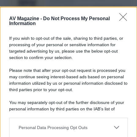
documentari
Agosto 2026 su Sky e NOW prosegue
con House of the Dragon 3 e The
AV Magazine -
Do Not Process My Personal
Walking Dead: Dead City 3,...»
Information
Disney+, le novità di agosto 2026
If you wish to opt-out of the sale, sharing to third parties, or
Ad agosto 2026 Disney+ Italia propone
processing of your personal or sensitive information for
il ritorno di Futurama, il nuovo evento
targeted advertising by us, please use the below opt-out
conclusivo de...»
section to confirm your selection.
Please note that after your opt-out request is processed you
may continue seeing interest-based ads based on personal
McIntosh MX124, pre-decoder A/V
con Dirac Live Room Correction
information utilized by us or personal information disclosed to
McIntosh espande la gamma con
third parties prior to your opt-out.
un'elettronica 13.4 canali, dotata di
autocalibrazione con Dirac...»
You may separately opt-out of the further disclosure of your
personal information by third parties on the IAB’s list of
downstream participants.
Novità Apple TV+ a agosto 2026: tutte
le uscite ufficiali e il calendario
Personal Data Processing Opt Outs
This information may also be disclosed by us to third parties
Apple TV+ inaugura agosto 2026 con il
on the IAB’s List of Downstream Participants that may further