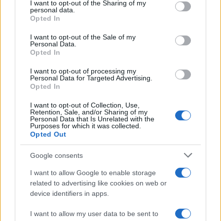
ritorno di alcune delle sue produzioni
I want to opt-out of the Sharing of my
disclose it to other third parties.
personal data.
più apprezzate,...»
Opted In
Please note that this website/app uses one or more Google
services and may gather and store information including but
I want to opt-out of the Sale of my
Le funzioni nascoste più utili
Personal Data.
not limited to your visit or usage behaviour. You may click to
all’interno degli smartphone
Opted In
grant or deny consent to Google and its third-party tags to
Dietro le funzioni più comuni di Android
use your data for below specified purposes in below Google
e iPhone si nascondono strumenti poco
I want to opt-out of processing my
consent section.
Personal Data for Targeted Advertising.
conosciuti...»
Opted In
I want to opt-out of Collection, Use,
Retention, Sale, and/or Sharing of my
Personal Data that Is Unrelated with the
Purposes for which it was collected.
Opted Out
Google consents
I want to allow Google to enable storage
related to advertising like cookies on web or
device identifiers in apps.
I want to allow my user data to be sent to