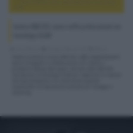
Audeze MM-520, nuove cuffie professionali con tecnologia
SLAM
Audeze MM-520, nuove cuffie professionali con
tecnologia SLAM
Franco Baiocchi
03 Giugno 2026, alle 14:40
diffusori
Audeze presenta le nuove MM-520, cuffie magnetoplanari
aperte sviluppate in collaborazione con il fonico e
produttore Manny Marroquin. Derivate dalle MM-500,
introducono la tecnologia SLAM per migliorare la risposta
alle basse frequenze e la ricostruzione spaziale
mantenendo un'impostazione pensata per mixaggio e
mastering.