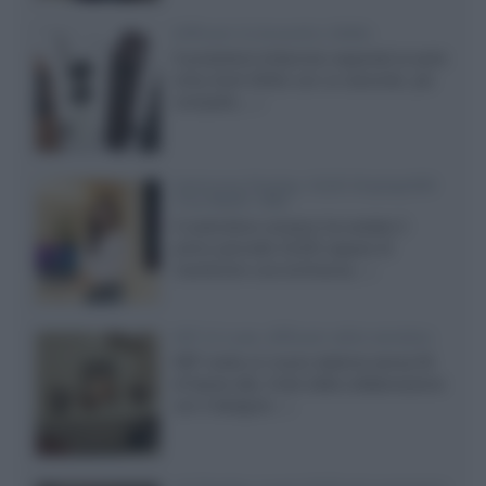
Diffusori Q Acoustics 3040c
Il produttore britannico espande la serie
entry level 3000c con un secondo, più
compatto,...»
Samsung Display: OLED DisplayHDR
True Black 1400
Il costruttore coreano ha svelato il
primo pannello OLED capace di
mantenere una luminanza...»
KEF LS Luxe, diffusori attivi wireless
KEF svela un nuovo sistema senza fili
di fascia alta, frutto della collaborazione
con il designer...»