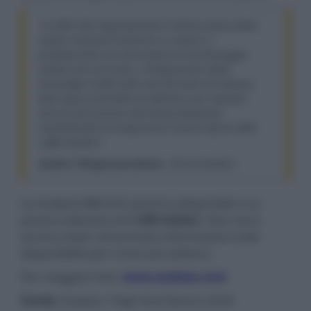
"Le MM-520 rappresentano l'ultimo passo della
nostra missione di fornire a creatori e
professionisti uno strumento di monitoraggio
sempre più accurato. L'integrazione della
tecnologia SLAM nella serie firmata da Manny
Marroquin permette di ottenere una risposta
ancora più precisa alle basse frequenze
mantenendo la trasparenza sonora tipica delle
cuffie Audeze".
Sankar Thiagasamudram
, CEO di Audeze
Le Audeze MM-520 saranno disponibili a un
prezzo indicativo di
1.699 dollari
. Non sono
ancora state comunicate informazioni sulla
disponibilità per il mercato italiano.
Per maggiori info:
www.audeze.com
Fonte:
Audeze / High End Vienna 2026