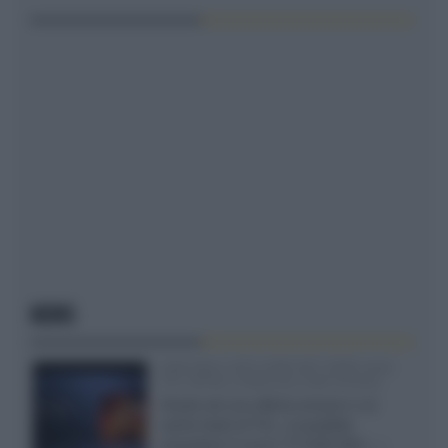
NEWS
SQD-Mini LED 5.000 NIT 2040 zone
TCL 65C8L a 838 euro IVA inclusa
Grazie ad una offerta amazon e al
cache-back di TCL, è possibile
acquistare il nuovo TV SQD-Mini...»