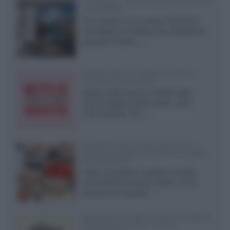
LG Display: nuovi OLED più economici
a due strati
Per rendere TV e monitor OLED più
accessibili, LG Display sta sviluppando
pannelli Tandem...»
Netflix: tutte le novità in uscita in
Italia ad agosto 2026
Agosto 2026 porta su Netflix Italia
nuove stagioni molto attese, serie
internazionali, film...»
Vendere online cuffie, auricolari e
speaker portatili tra privati: la guida
alle spedizioni
Cuffie, auricolari e speaker portatili
sono facili da vendere online, ma le
dimensioni compatte...»
Novità Sky e NOW: le uscite di agosto
2026 tra serie, film, show e