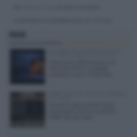
Devi
effettuare il login
per poter commentare
La discussione è consultabile anche
qui
, sul forum.
FOCUS
SQD-Mini LED 5.000 NIT 2040 zone
TCL 65C8L a 838 euro IVA inclusa
Grazie ad una offerta amazon e al
cache-back di TCL, è possibile
acquistare il nuovo TV SQD-Mini...
XGIMI Titan Noir Ultra Max a Bologna
il 23 luglio
Giovedì 23 luglio da Audio Quality,
presentazione del nuovo proiettore
XGIMI Titan Noir Ultra...