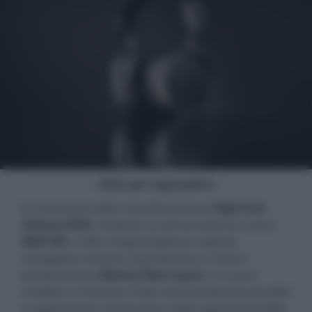
- click per ingrandire -
In occasione della manifestazione
High End
Vienna 2026
, Audeze ha annunciato le nuove
MM-520
, cuffie magnetoplanari aperte
sviluppate insieme al produttore e fonico
pluripremiato
Manny Marroquin
. Il nuovo
modello si inserisce nella serie professionale MM
e rappresenta l'evoluzione delle apprezzate MM-