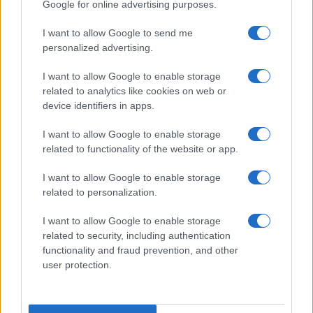
Google for online advertising purposes.
I want to allow Google to send me
personalized advertising.
I want to allow Google to enable storage
related to analytics like cookies on web or
AV Magazine
è membro EISA dal 2019
device identifiers in apps.
all'interno del Mobile Devices Expert Group
I want to allow Google to enable storage
Per informazioni:
www.eisa.eu
related to functionality of the website or app.
I want to allow Google to enable storage
related to personalization.
Legali
-
Privacy
-
Privicy settings
Cookie
-
Pubblicità
-
Redazione
I want to allow Google to enable storage
related to security, including authentication
AV Raw s.n.c. P.iva: 02040960672
functionality and fraud prevention, and other
AV Magazine - Testata giornalistica con registrazione Tribunale di
user protection.
Teramo n. 527 del 22.12.2004
Direttore Responsabile: Emidio Frattaroli
Editore: AV Raw s.n.c. - Iscrizione ROC n. 33221