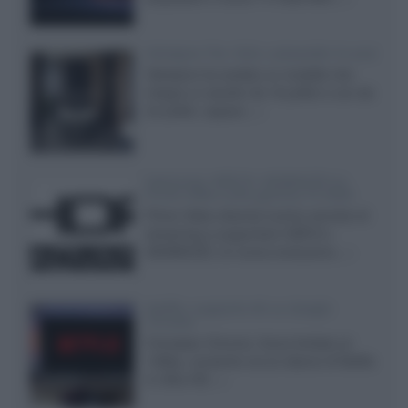
Velodyne The 1824, subwoofer hi-end
Velodyne ha svelato un modello che
integra un woofer da 18 pollici e uno da
24 pollici, capace...»
Samsung: HDR10+ ADVANCED su
Prime Video sulla gamma TV 2026
Prime Video diventa il primo servizio di
streaming a supportare HDR10+
ADVANCED, la nuova evoluzione...»
Netflix: supporto 4K su Google
Chrome
Il browser Chrome, finora limitato al
1080p, consente ora la visione di Netflix
in Ultra HD...»