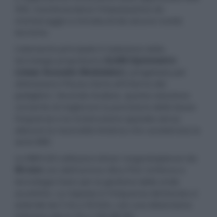
500, mantenendone l'impostazione da
monitoraggio e introducendo alcune novità
tecniche.
L'elemento principale è l'adozione della
tecnologia proprietaria
SLAM (Symmetric
Linear Acoustic Modulator)
, progettata per
ottimizzare il flusso d'aria all'interno dei
padiglioni. Secondo Audeze, questa soluzione
consente di migliorare la precisione delle basse
frequenze e la ricostruzione spaziale senza
alterare la neutralità timbrica che caratterizza la
serie MM.
Le MM-520 utilizzano driver magnetoplanari da
90 mm
con diaframma Ultra-Thin Uniforce e
tecnologia Fazor per la gestione delle onde
acustiche. La risposta in frequenza dichiarata si
estende da 5 Hz a 50 kHz, con una distorsione
inferiore allo 0,1% a 100 dB SPL.