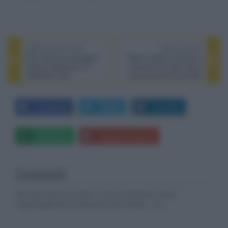
PREVIOUS POST
NEXT POST
TCL lancia la campagna
Nuovo realme 16 5G con
italiana dedicata ai TV
batteria da 6.550 mAh e
SQD-Mini LED
fotocamera AI da 50 MP
Facebook
Twitter
LinkedIn
Whatsapp
Stampa l'articolo
Commenti
Gli autori dei commenti, e non la redazione, sono
responsabili dei contenuti da loro inseriti -
Info