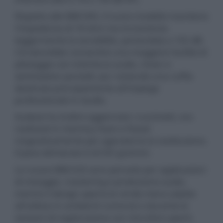
Rispetto alle MM-500, il nuovo modello mantiene
l'impedenza di 18 ohm ma incrementa
leggermente la sensibilità, portandola a 102 dB.
Ciò dovrebbe consentire una maggiore facilità di
pilotaggio con interfacce audio, mixer e
workstation portatili, pur restando una cuffia
destinata principalmente all'impiego
professionale in studio.
Audeze ha inoltre aggiornato i cuscinetti, ora
realizzati in memory foam e fissati
magneticamente per agevolarne la sostituzione.
Il peso dichiarato è di 555 grammi.
Le nuove MM-520 sono pensate per applicazioni
di mixaggio, mastering e produzione audio,
mentre il design aperto le rende meno adatte
all'utilizzo in ambienti rumorosi o durante le
sessioni di registrazione con microfoni aperti.