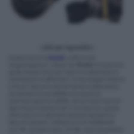
- click per ingrandire -
Audeze lancia le
Euclid,
cuffie in-ear
magnetoplanari. I driver da
18 mm
incorporano
guide d'onda Fazor per ridurre la distorsione e
minimizzare le diffrazioni. Le tecnologie Uniforce
e Fluxor riducono ulteriormente la distorsione,
aumentano la sensibilità e la coerenza
sull'intera gamma udibile. Gli auricolari sono di
tipo chiuso e pesano soli 7,5 g ciascuno, grazie
all'involucro in alluminio lavorato dal pieno e
fibra di carbonio. L'efficienza è di 105dB/mW
con SPL massimo oltre 120 dB, valori da primato