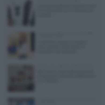
Diffusori Q Acoustics 3040c
Il produttore britannico espande la serie
entry level 3000c con un secondo, più
compatto,...»
Samsung Display: OLED DisplayHDR
True Black 1400
Il costruttore coreano ha svelato il
primo pannello OLED capace di
mantenere una luminanza...»
KEF LS Luxe, diffusori attivi wireless
KEF svela un nuovo sistema senza fili
di fascia alta, frutto della collaborazione
con il designer...»
LG Display: nuovi OLED più economici
a due strati