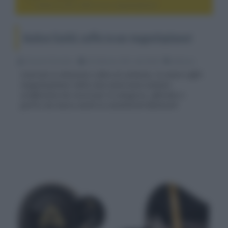
Audeze Euclid, cuffie in-ear magnetoplanari
Audeze Euclid, cuffie in-ear magnetoplanari
Riccardo Riondino
26 Febbraio 2021, alle 09:00
diffusori
Costruite in alluminio e fibra di carbonio, le nuove cuffie
magnetoplanari della casa americana vantano
un'efficienza da record per la categoria, offrendo a
partire da marzo anche la connettività Bluetooth