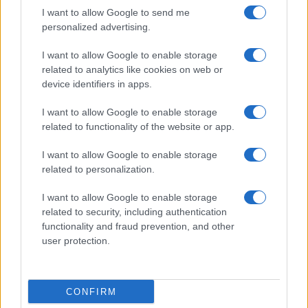
I want to allow Google to send me
personalized advertising.
I want to allow Google to enable storage
related to analytics like cookies on web or
AV Magazine
è membro EISA dal 2019
device identifiers in apps.
all'interno del Mobile Devices Expert Group
I want to allow Google to enable storage
Per informazioni:
www.eisa.eu
related to functionality of the website or app.
I want to allow Google to enable storage
related to personalization.
Legali
-
Privacy
-
Privicy settings
Cookie
-
Pubblicità
-
Redazione
I want to allow Google to enable storage
related to security, including authentication
AV Raw s.n.c. P.iva: 02040960672
functionality and fraud prevention, and other
AV Magazine - Testata giornalistica con registrazione Tribunale di
user protection.
Teramo n. 527 del 22.12.2004
Direttore Responsabile: Emidio Frattaroli
Editore: AV Raw s.n.c. - Iscrizione ROC n. 33221
CONFIRM