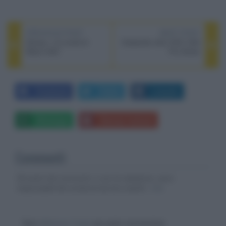
PREVIOUS POST
NEXT POST
Disney+ | le novità di
Subwoofer attivi SVS 1000
Marzo 2021
Pro Series
Facebook
Twitter
LinkedIn
Whatsapp
Stampa l'articolo
Commenti
Gli autori dei commenti, e non la redazione, sono
responsabili dei contenuti da loro inseriti -
Info
Devi
effettuare il login
per poter commentare