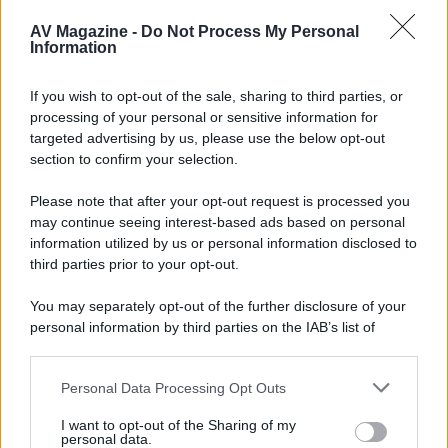
con House of the Dragon 3 e The
AV Magazine -
Do Not Process My Personal
Walking Dead: Dead City 3,...»
Information
Disney+, le novità di agosto 2026
If you wish to opt-out of the sale, sharing to third parties, or
Ad agosto 2026 Disney+ Italia propone
processing of your personal or sensitive information for
il ritorno di Futurama, il nuovo evento
targeted advertising by us, please use the below opt-out
conclusivo de...»
section to confirm your selection.
Please note that after your opt-out request is processed you
may continue seeing interest-based ads based on personal
McIntosh MX124, pre-decoder A/V
con Dirac Live Room Correction
information utilized by us or personal information disclosed to
McIntosh espande la gamma con
third parties prior to your opt-out.
un'elettronica 13.4 canali, dotata di
autocalibrazione con Dirac...»
You may separately opt-out of the further disclosure of your
personal information by third parties on the IAB’s list of
downstream participants.
Novità Apple TV+ a agosto 2026: tutte
le uscite ufficiali e il calendario
Personal Data Processing Opt Outs
This information may also be disclosed by us to third parties
Apple TV+ inaugura agosto 2026 con il
on the IAB’s List of Downstream Participants that may further
ritorno di alcune delle sue produzioni
I want to opt-out of the Sharing of my
disclose it to other third parties.
personal data.
più apprezzate,...»