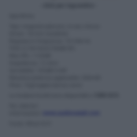
- click per ingrandire -
Specifiche:
Tipo: magneto-planare, in-ear, chiuso
Driver: 18 mm neodimio
Risposta in frequenza: 10÷50k Hz
THD: 0,1%/1kHz/100dB SPL
Max SPL: >120dB
Impedenza: 12 ohm
Sensibilità: 105dB/1mW
Massima potenza applicabile: 500mW
Peso: 15g/coppia (senza cavo)
Le Audeze Euclid sono disponibili a
1300 US $
.
Per ulteriori
informazioni:
www.audionatali.com
Fonte: What Hi-Fi