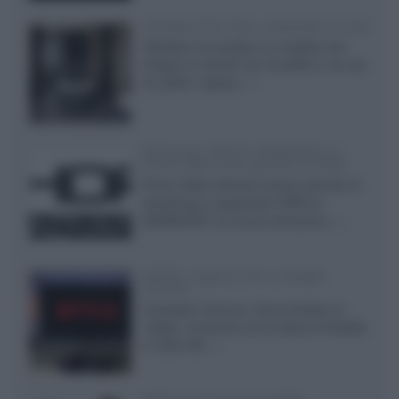
Velodyne The 1824, subwoofer hi-end
Velodyne ha svelato un modello che
integra un woofer da 18 pollici e uno da
24 pollici, capace...»
Samsung: HDR10+ ADVANCED su
Prime Video sulla gamma TV 2026
Prime Video diventa il primo servizio di
streaming a supportare HDR10+
ADVANCED, la nuova evoluzione...»
Netflix: supporto 4K su Google
Chrome
Il browser Chrome, finora limitato al
1080p, consente ora la visione di Netflix
in Ultra HD...»