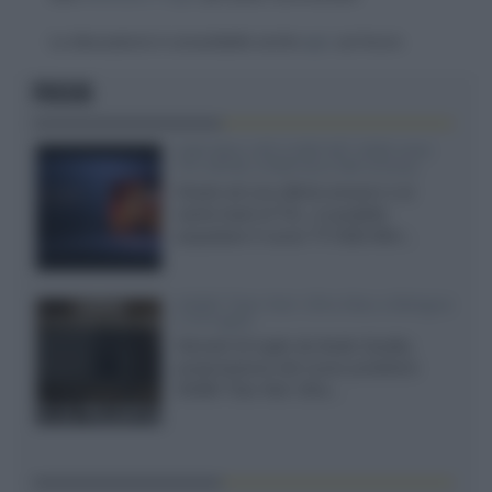
La discussione è consultabile anche
qui
, sul forum.
FOCUS
SQD-Mini LED 5.000 NIT 2040 zone
TCL 65C8L a 838 euro IVA inclusa
Grazie ad una offerta amazon e al
cache-back di TCL, è possibile
acquistare il nuovo TV SQD-Mini...
XGIMI Titan Noir Ultra Max a Bologna
il 23 luglio
Giovedì 23 luglio da Audio Quality,
presentazione del nuovo proiettore
XGIMI Titan Noir Ultra...