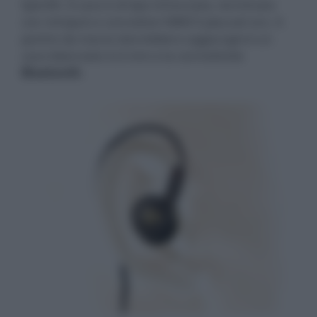
Spintfit. Il cavo è di tipo intrecciato, terminato
con minijack e connettori MMCX placcati oro. A
partire da marzo dovrebbero aggiungersi un
cavo bilanciato 4,4 mm e la connettività
Bluetooth
.