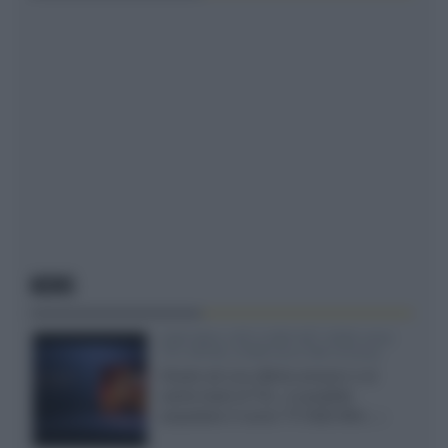
NEWS
SQD-Mini LED 5.000 NIT 2040 zone
TCL 65C8L a 838 euro IVA inclusa
Grazie ad una offerta amazon e al
cache-back di TCL, è possibile
acquistare il nuovo TV SQD-Mini...»