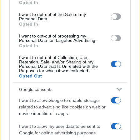
Opted In
Please note that this website/app uses one or more Google
services and may gather and store information including but
I want to opt-out of the Sale of my
Le funzioni nascoste più utili
Personal Data.
not limited to your visit or usage behaviour. You may click to
all’interno degli smartphone
Opted In
grant or deny consent to Google and its third-party tags to
Dietro le funzioni più comuni di Android
use your data for below specified purposes in below Google
e iPhone si nascondono strumenti poco
I want to opt-out of processing my
consent section.
Personal Data for Targeted Advertising.
conosciuti...»
Opted In
I want to opt-out of Collection, Use,
Retention, Sale, and/or Sharing of my
Personal Data that Is Unrelated with the
Purposes for which it was collected.
Opted Out
Google consents
I want to allow Google to enable storage
related to advertising like cookies on web or
device identifiers in apps.
I want to allow my user data to be sent to
Google for online advertising purposes.