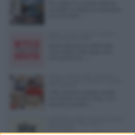
Per rendere TV e monitor OLED più
accessibili, LG Display sta sviluppando
pannelli Tandem...»
Netflix: tutte le novità in uscita in
Italia ad agosto 2026
Agosto 2026 porta su Netflix Italia
nuove stagioni molto attese, serie
internazionali, film...»
Vendere online cuffie, auricolari e
speaker portatili tra privati: la guida
alle spedizioni
Cuffie, auricolari e speaker portatili
sono facili da vendere online, ma le
dimensioni compatte...»
Novità Sky e NOW: le uscite di agosto
2026 tra serie, film, show e
documentari
Agosto 2026 su Sky e NOW prosegue