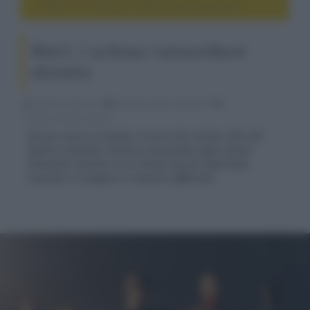
What if...?, su Disney+ l’universo Marvel alternativo
What if...?, su Disney+ l’universo Marvel
alternativo
Fabrizio Guerrieri
04 Agosto 2021, alle 03:03
cinema, movie e serie tv
Sta per uscire su Disney+ la serie che rivisita i film del
Marvel Cinematic Universe mostrando degli scenari
alternativi ipotetici in cui alcuni dei più importanti
momenti si svolgono in maniera differente