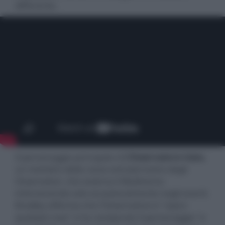
differente.
Il personaggio principale è
L’Osservatore Uatu
,
un membro della razza extraterrestre degli
Osservatori, che osserva il Multiverso
intervenendo solo occasionalmente negli eventi.
Bradley afferma che l'Osservatore è "
sopra
qualsiasi cosa
" e ha comparato il personaggio "
a