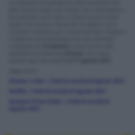
un individuo che guarda un ratto trascinare una
fetta di pizza lungo una strada: non è interessato a
fare amicizia con il ratto, a vivere con lui o a fare
quello che vuole lui. Pensa solo 'Accidenti, com'è
notevole. Guarda un po' cosa fa quel tipo!' Questo è
il rapporto che l'Osservatore ha con l'umanità
".
Composta da
10 episodi
la serie arriva sulla
piattaforma streaming
Disney+
con nuovi
episodi ogni mercoledì dall’
11 agosto 2021
.
leggi anche:
Disney+ e Star | Tutte le novità di Agosto 2021
Netflix | Tutte le novità di Agosto 2021
Amazon Prime Video | Tutte le novità di
Agosto 2021