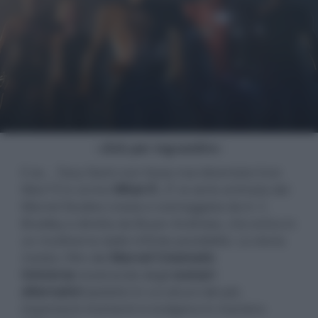
- click per ingrandire -
E se... Tony Stark non fosse mai diventato Iron
Man? È in arrivo
What if...?
, la serie animata dei
Marvel Studios creata e sceneggiata da A. C.
Bradley e diretta da Bryan Andrews, che entra in
un multiverso dalle infinite possibilità. La storia
rivisita i film del
Marvel Cinematic
Universe
mostrando degli
scenari
alternativi
ipotetici in cui alcuni dei più
importanti momenti si svolgono in maniera