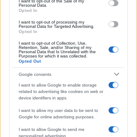
I want to opt-out of the Sale of my
Le funzioni nascoste più utili
Personal Data.
not limited to your visit or usage behaviour. You may click to
all’interno degli smartphone
Opted In
grant or deny consent to Google and its third-party tags to
Dietro le funzioni più comuni di Android
use your data for below specified purposes in below Google
e iPhone si nascondono strumenti poco
I want to opt-out of processing my
consent section.
Personal Data for Targeted Advertising.
conosciuti...»
Opted In
I want to opt-out of Collection, Use,
Retention, Sale, and/or Sharing of my
Personal Data that Is Unrelated with the
Purposes for which it was collected.
Opted Out
Google consents
I want to allow Google to enable storage
related to advertising like cookies on web or
device identifiers in apps.
I want to allow my user data to be sent to
Google for online advertising purposes.
I want to allow Google to send me
personalized advertising.