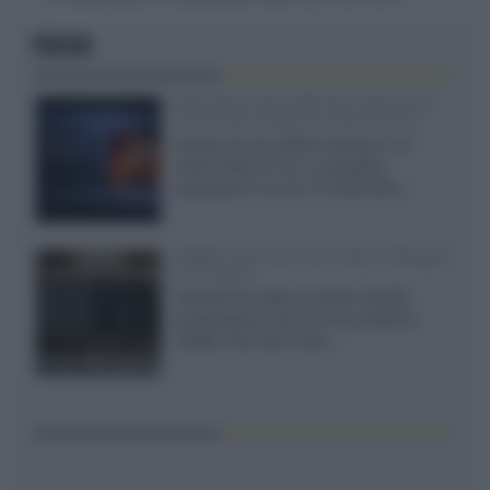
FOCUS
SQD-Mini LED 5.000 NIT 2040 zone
TCL 65C8L a 838 euro IVA inclusa
Grazie ad una offerta amazon e al
cache-back di TCL, è possibile
acquistare il nuovo TV SQD-Mini...
XGIMI Titan Noir Ultra Max a Bologna
il 23 luglio
Giovedì 23 luglio da Audio Quality,
presentazione del nuovo proiettore
XGIMI Titan Noir Ultra...