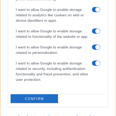
I want to allow Google to enable storage
related to analytics like cookies on web or
AV Magazine
è membro EISA dal 2019
device identifiers in apps.
all'interno del Mobile Devices Expert Group
I want to allow Google to enable storage
Per informazioni:
www.eisa.eu
related to functionality of the website or app.
I want to allow Google to enable storage
related to personalization.
Legali
-
Privacy
-
Privicy settings
Cookie
-
Pubblicità
-
Redazione
I want to allow Google to enable storage
related to security, including authentication
AV Raw s.n.c. P.iva: 02040960672
functionality and fraud prevention, and other
AV Magazine - Testata giornalistica con registrazione Tribunale di
user protection.
Teramo n. 527 del 22.12.2004
Direttore Responsabile: Emidio Frattaroli
Editore: AV Raw s.n.c. - Iscrizione ROC n. 33221
CONFIRM
Copyright © 2005 - 2026. È vietata la riproduzione, anche solo in