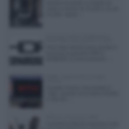
Velodyne ha svelato un modello che
integra un woofer da 18 pollici e uno da
24 pollici, capace...»
Samsung: HDR10+ ADVANCED su
Prime Video sulla gamma TV 2026
Prime Video diventa il primo servizio di
streaming a supportare HDR10+
ADVANCED, la nuova evoluzione...»
Netflix: supporto 4K su Google
Chrome
Il browser Chrome, finora limitato al
1080p, consente ora la visione di Netflix
in Ultra HD...»
Diffusori Q Acoustics 3040c
Il produttore britannico espande la serie