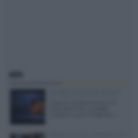
NEWS
SQD-Mini LED 5.000 NIT 2040 zone
TCL 65C8L a 838 euro IVA inclusa
Grazie ad una offerta amazon e al
cache-back di TCL, è possibile
acquistare il nuovo TV SQD-Mini...»
Velodyne The 1824, subwoofer hi-end