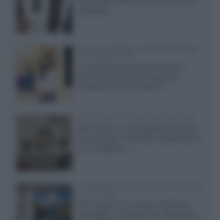
entry level 3000c con un secondo, più
compatto,...»
Samsung Display: OLED DisplayHDR
True Black 1400
Il costruttore coreano ha svelato il
primo pannello OLED capace di
mantenere una luminanza...»
KEF LS Luxe, diffusori attivi wireless
KEF svela un nuovo sistema senza fili
di fascia alta, frutto della collaborazione
con il designer...»
LG Display: nuovi OLED più economici
a due strati
Per rendere TV e monitor OLED più
accessibili, LG Display sta sviluppando