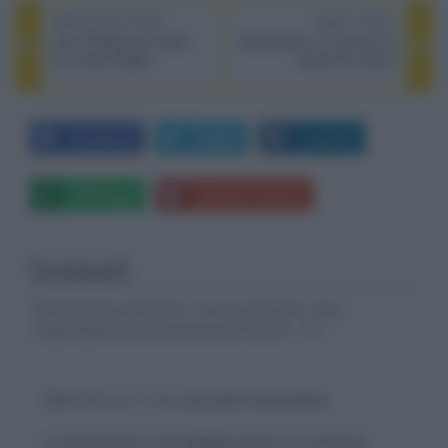
PREVIOUS POST
NEXT POST
Jett, Professione Ladra,
Cenerentola, su Amazon la
con Carla Gugino
favola live action
Facebook
Twitter
LinkedIn
Whatsapp
Stampa l'articolo
Commenti
Gli autori dei commenti, e non la redazione, sono
responsabili dei contenuti da loro inseriti -
Info
Devi
effettuare il login
per poter commentare
La discussione è consultabile anche
qui
, sul forum.