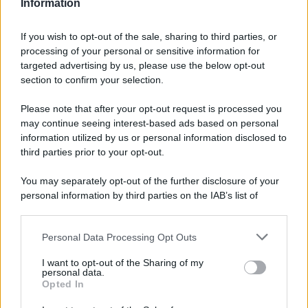
Information
Disney+, le novità di agosto 2026
If you wish to opt-out of the sale, sharing to third parties, or
Ad agosto 2026 Disney+ Italia propone
processing of your personal or sensitive information for
il ritorno di Futurama, il nuovo evento
targeted advertising by us, please use the below opt-out
conclusivo de...»
section to confirm your selection.
Please note that after your opt-out request is processed you
may continue seeing interest-based ads based on personal
McIntosh MX124, pre-decoder A/V
con Dirac Live Room Correction
information utilized by us or personal information disclosed to
McIntosh espande la gamma con
third parties prior to your opt-out.
un'elettronica 13.4 canali, dotata di
autocalibrazione con Dirac...»
You may separately opt-out of the further disclosure of your
personal information by third parties on the IAB’s list of
downstream participants.
Novità Apple TV+ a agosto 2026: tutte
le uscite ufficiali e il calendario
Personal Data Processing Opt Outs
This information may also be disclosed by us to third parties
Apple TV+ inaugura agosto 2026 con il
on the IAB’s List of Downstream Participants that may further
ritorno di alcune delle sue produzioni
I want to opt-out of the Sharing of my
disclose it to other third parties.
personal data.
più apprezzate,...»
Opted In
Please note that this website/app uses one or more Google
services and may gather and store information including but