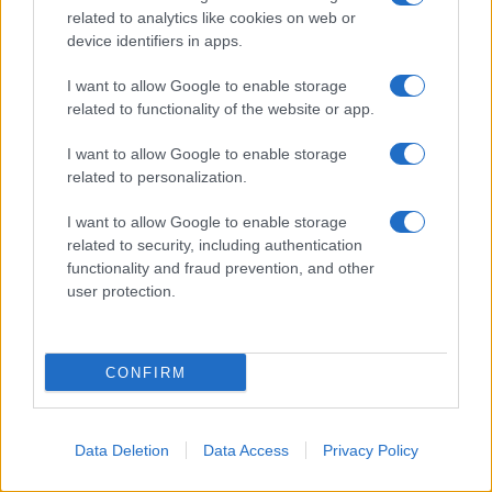
related to analytics like cookies on web or
AV Magazine
è membro EISA dal 2019
device identifiers in apps.
all'interno del Mobile Devices Expert Group
I want to allow Google to enable storage
Per informazioni:
www.eisa.eu
related to functionality of the website or app.
I want to allow Google to enable storage
related to personalization.
Legali
-
Privacy
-
Privicy settings
Cookie
-
Pubblicità
-
Redazione
I want to allow Google to enable storage
related to security, including authentication
AV Raw s.n.c. P.iva: 02040960672
functionality and fraud prevention, and other
AV Magazine - Testata giornalistica con registrazione Tribunale di
user protection.
Teramo n. 527 del 22.12.2004
Direttore Responsabile: Emidio Frattaroli
Editore: AV Raw s.n.c. - Iscrizione ROC n. 33221
CONFIRM
Copyright © 2005 - 2026. È vietata la riproduzione, anche solo in
Data Deletion
Data Access
Privacy Policy
parte, di contenuti e grafica