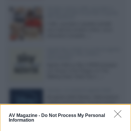
Vendere online cuffie, auricolari e
speaker portatili tra privati: la guida
alle spedizioni
Cuffie, auricolari e speaker portatili
sono facili da vendere online, ma le
dimensioni compatte...»
Novità Sky e NOW: le uscite di agosto
2026 tra serie, film, show e
documentari
Agosto 2026 su Sky e NOW prosegue
con House of the Dragon 3 e The
Walking Dead: Dead City 3,...»
Disney+, le novità di agosto 2026
Ad agosto 2026 Disney+ Italia propone
il ritorno di Futurama, il nuovo evento
conclusivo de...»
AV Magazine -
Do Not Process My Personal
Information