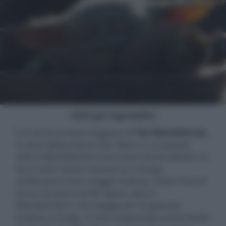
- click per ingrandire -
È in arrivo la terza stagione di
The Mandalorian
,
la serie dell’universo Star Wars in cui questa
volta il Mandaloriano incrocerà vecchi alleati e si
farà nuovi nemici mentre lui e Grogu
continuano il loro viaggio insieme. Pedro Pascal
torna nei panni di Din Djarin alias Il
Mandaloriano, che viaggia per la galassia
insieme a Grogu. Il cast comprende anche Katee