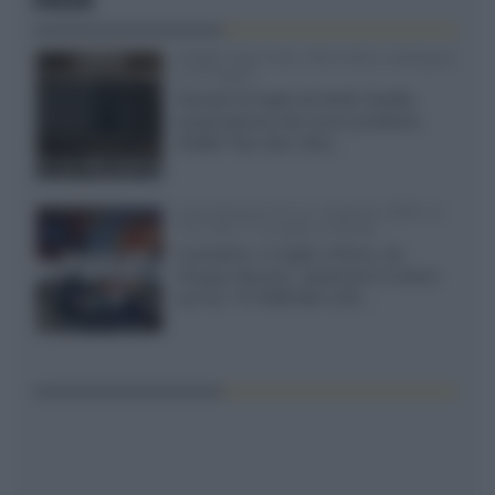
FOCUS
XGIMI Titan Noir Ultra Max a Bologna
il 23 luglio
Giovedì 23 luglio da Audio Quality,
presentazione del nuovo proiettore
XGIMI Titan Noir Ultra...
Sony Bravia 9 II vs. Hisense UR9S vs.
TCL C8L il 13 luglio a Roma
Il prossimo 13 luglio a Roma, da
Gruppo Garman, ripeteremo lo shoot-
out tra i TV RGB Mini-LED...