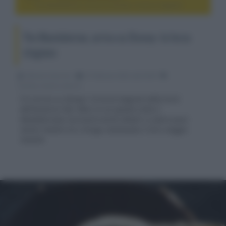
The Mandalorian, arriva su Disney+ la terza stagione
The Mandalorian, arriva su Disney+ la terza
stagione
Fabrizio Guerrieri
27 Febbraio 2023, alle 03:09
cinema, movie e serie tv
È in arrivo su Disney+ la terza stagione della serie
dell’universo Star Wars in cui questa volta il
Mandaloriano incrocerà vecchi alleati e si farà nuovi
nemici mentre lui e Grogu continuano il loro viaggio
insieme