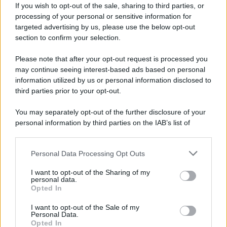
McIntosh MX124, pre-decoder A/V
If you wish to opt-out of the sale, sharing to third parties, or
con Dirac Live Room Correction
processing of your personal or sensitive information for
McIntosh espande la gamma con
targeted advertising by us, please use the below opt-out
un'elettronica 13.4 canali, dotata di
section to confirm your selection.
autocalibrazione con Dirac...»
Please note that after your opt-out request is processed you
may continue seeing interest-based ads based on personal
Novità Apple TV+ a agosto 2026: tutte
le uscite ufficiali e il calendario
information utilized by us or personal information disclosed to
Apple TV+ inaugura agosto 2026 con il
third parties prior to your opt-out.
ritorno di alcune delle sue produzioni
più apprezzate,...»
You may separately opt-out of the further disclosure of your
personal information by third parties on the IAB’s list of
downstream participants.
Le funzioni nascoste più utili
all’interno degli smartphone
Personal Data Processing Opt Outs
This information may also be disclosed by us to third parties
Dietro le funzioni più comuni di Android
on the IAB’s List of Downstream Participants that may further
e iPhone si nascondono strumenti poco
I want to opt-out of the Sharing of my
disclose it to other third parties.
personal data.
conosciuti...»
Opted In
Please note that this website/app uses one or more Google
services and may gather and store information including but
I want to opt-out of the Sale of my
Amazon Prime Video le novità di
Personal Data.
not limited to your visit or usage behaviour. You may click to
agosto 2026
Opted In
grant or deny consent to Google and its third-party tags to