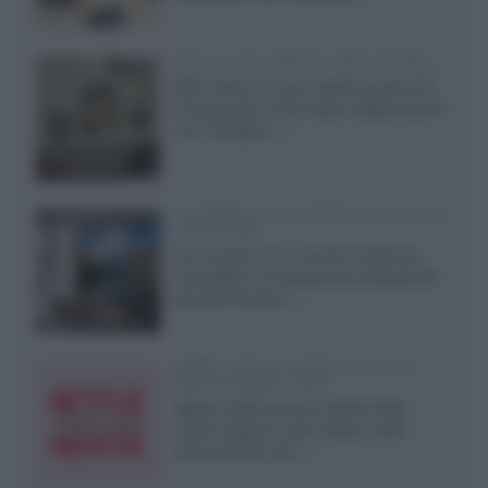
KEF LS Luxe, diffusori attivi wireless
KEF svela un nuovo sistema senza fili
di fascia alta, frutto della collaborazione
con il designer...»
LG Display: nuovi OLED più economici
a due strati
Per rendere TV e monitor OLED più
accessibili, LG Display sta sviluppando
pannelli Tandem...»
Netflix: tutte le novità in uscita in
Italia ad agosto 2026
Agosto 2026 porta su Netflix Italia
nuove stagioni molto attese, serie
internazionali, film...»