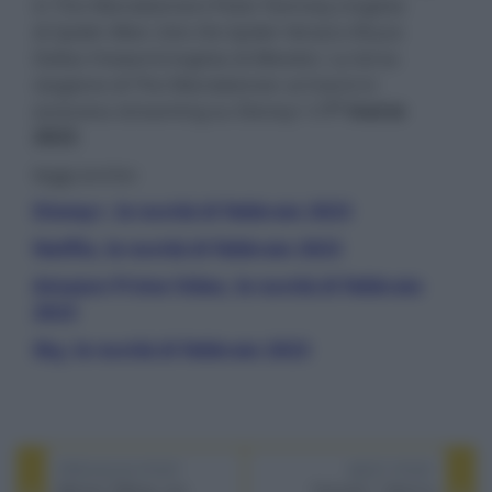
in The Mandalorian) Peter Ramsey (regista
di
Spider-Man: Into the Spider-Verse
) e Bryce
Dallas Howard (regista di
Mando
). La terza
stagione di The Mandalorian arriverà in
esclusiva streaming su Disney+ il
1° marzo
2023
.
leggi anche:
Disney+, le novità di febbraio 2023
Netflix, le novità di febbraio 2023
Amazon Prime Video, le novità di febbraio
2023
Sky, le novità di febbraio 2023
PREVIOUS POST
NEXT POST
Women Talking, con
Formula 1: Drive to