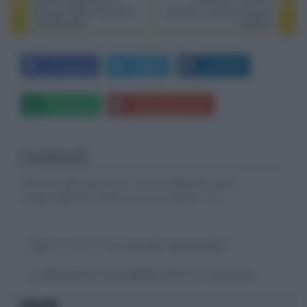
Rooney Mara e Frances
Survive, è uscita la quinta
McDormand
stagione
Facebook
Twitter
LinkedIn
Whatsapp
Stampa l'articolo
Commenti
Gli autori dei commenti, e non la redazione, sono
responsabili dei contenuti da loro inseriti -
Info
Devi
effettuare il login
per poter commentare
La discussione è consultabile anche
qui
, sul forum.