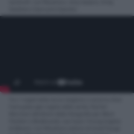
Sackhoff, Carl Weathers, Amy Sedaris, Emily
Swallow e Giancarlo Esposito.
Tra i i registi della terza stagione ci saranno Rick
Famuyiwa (già regista della serie), Rachel
Morrison (direttore della fotografia per
Black
Panther
e
Mudbound
), Lee Isaac Chung (regista
di
Minari
), Carl Weathers (attore di Greef Karga