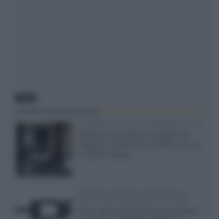
NEWS
Velodyne The 1824, subwoofer hi-end
Velodyne ha svelato un modello che
integra un woofer da 18 pollici e uno da
24 pollici, capace...»
Samsung: HDR10+ ADVANCED su
Prime Video sulla gamma TV 2026
Prime Video diventa il primo servizio di