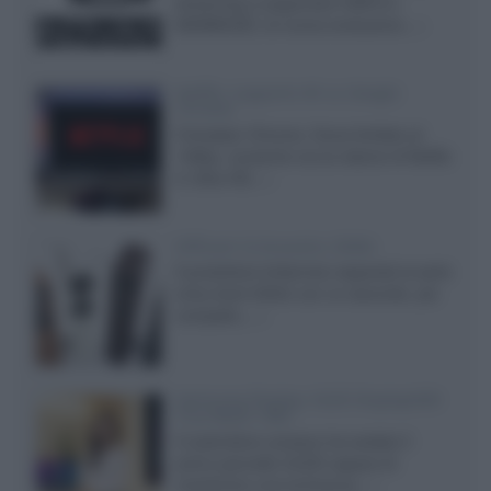
streaming a supportare HDR10+
ADVANCED, la nuova evoluzione...»
Netflix: supporto 4K su Google
Chrome
Il browser Chrome, finora limitato al
1080p, consente ora la visione di Netflix
in Ultra HD...»
Diffusori Q Acoustics 3040c
Il produttore britannico espande la serie
entry level 3000c con un secondo, più
compatto,...»
Samsung Display: OLED DisplayHDR
True Black 1400
Il costruttore coreano ha svelato il
primo pannello OLED capace di
mantenere una luminanza...»