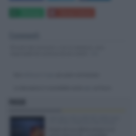
Whatsapp
Stampa l'articolo
Commenti
Gli autori dei commenti, e non la redazione, sono
responsabili dei contenuti da loro inseriti -
Info
Devi
effettuare il login
per poter commentare
La discussione è consultabile anche
qui
, sul forum.
FOCUS
SQD-Mini LED 5.000 NIT 2040 zone
TCL 65C8L a 838 euro IVA inclusa
Grazie ad una offerta amazon e al
cache-back di TCL, è possibile