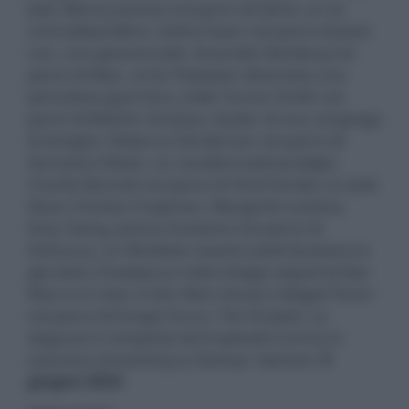
Jedi, Manny Jacinto nei panni di Qimir, un ex
contrabbandiere, Dafne Keen nei panni di Jecki
Lon, una giovane Jedi, Amandla Stenberg nei
panni di Mae, un’ex Padawan diventata una
pericolosa guerriera, Jodie Turner-Smith nei
panni di Mother Aniseya, leader di una congrega
di streghe, Rebecca Henderson nei panni di
Vernestra Rwoh, un cavaliere Jedi prodigio,
Charlie Barnett nei panni di Yord Fandar, un Jedi,
Dean-Charles Chapman, Margarita Levieva,
Amy Tsang, Joonas Suotamo nei panni di
Kelnacca, un Wookiee maestro Jedi (Suotamo è
già stato Chewbacca nella trilogia sequel di Star
Wars e in
Solo: A Star Wars Story
) e Abigail Thorn
nei panni di Ensign Eurus. The Acolyte: La
Seguace è composta da 8 episodi e arriva in
esclusiva streaming su Disney+ domani,
5
giugno 2024
.