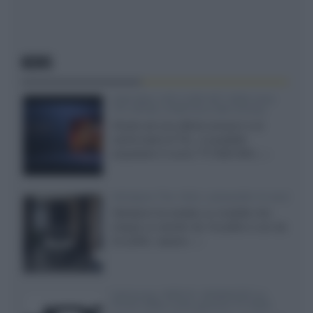
NEWS
SQD-Mini LED 5.000 NIT 2040 zone
TCL 65C8L a 838 euro IVA inclusa
Grazie ad una offerta amazon e al
cache-back di TCL, è possibile
acquistare il nuovo TV SQD-Mini...»
Velodyne The 1824, subwoofer hi-end
Velodyne ha svelato un modello che
integra un woofer da 18 pollici e uno da
24 pollici, capace...»
Samsung: HDR10+ ADVANCED su
Prime Video sulla gamma TV 2026