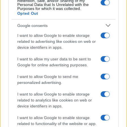
Retention, Sale, and/or Sharing of my
Personal Data that Is Unrelated with the
Purposes for which it was collected.
Opted Out
Google consents
I want to allow Google to enable storage
related to advertising like cookies on web or
device identifiers in apps.
I want to allow my user data to be sent to
Google for online advertising purposes.
I want to allow Google to send me
personalized advertising.
I want to allow Google to enable storage
related to analytics like cookies on web or
AV Magazine
è membro EISA dal 2019
device identifiers in apps.
all'interno del Mobile Devices Expert Group
I want to allow Google to enable storage
Per informazioni:
www.eisa.eu
related to functionality of the website or app.