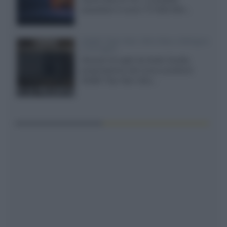
acquistare il nuovo TV SQD-Mini...
XGIMI Titan Noir Ultra Max a Bologna
il 23 luglio
Giovedì 23 luglio da Audio Quality,
presentazione del nuovo proiettore
XGIMI Titan Noir Ultra...