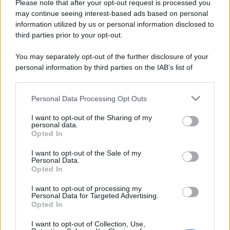
Please note that after your opt-out request is processed you
may continue seeing interest-based ads based on personal
McIntosh MX124, pre-decoder A/V
con Dirac Live Room Correction
information utilized by us or personal information disclosed to
McIntosh espande la gamma con
third parties prior to your opt-out.
un'elettronica 13.4 canali, dotata di
autocalibrazione con Dirac...»
You may separately opt-out of the further disclosure of your
personal information by third parties on the IAB’s list of
downstream participants.
Novità Apple TV+ a agosto 2026: tutte
le uscite ufficiali e il calendario
Personal Data Processing Opt Outs
This information may also be disclosed by us to third parties
Apple TV+ inaugura agosto 2026 con il
on the IAB’s List of Downstream Participants that may further
ritorno di alcune delle sue produzioni
I want to opt-out of the Sharing of my
disclose it to other third parties.
personal data.
più apprezzate,...»
Opted In
Please note that this website/app uses one or more Google
services and may gather and store information including but
I want to opt-out of the Sale of my
Le funzioni nascoste più utili
Personal Data.
not limited to your visit or usage behaviour. You may click to
all’interno degli smartphone
Opted In
grant or deny consent to Google and its third-party tags to
Dietro le funzioni più comuni di Android
use your data for below specified purposes in below Google
e iPhone si nascondono strumenti poco
I want to opt-out of processing my
consent section.
Personal Data for Targeted Advertising.
conosciuti...»
Opted In
I want to opt-out of Collection, Use,