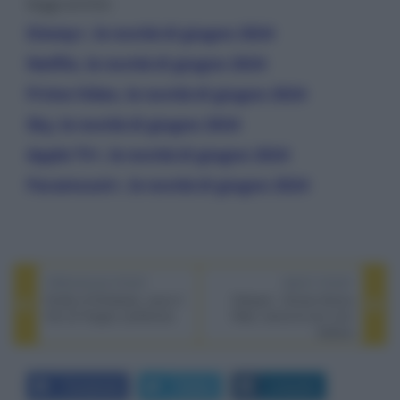
leggi anche:
Disney+, le novità di giugno 2024
Netflix, le novità di giugno 2024
Prime Video, le novità di giugno 2024
Sky, le novità di giugno 2024
Apple TV+, le novità di giugno 2024
Paramount+, le novità di giugno 2024
PREVIOUS POST
NEXT POST
Kinds of Kindness, esce il
Hotspot - Amore Senza
film di Yorgos Lanthimos
Rete, arriva la rom com
italiana
Facebook
Twitter
LinkedIn