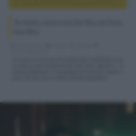
The Acolyte, esce la serie Star Wars con Carrie-Anne Moss
The Acolyte, esce la serie Star Wars con Carrie-
Anne Moss
Fabrizio Guerrieri
04 Giugno 2024, alle 00:48
cinema, movie e serie tv
È in uscita la serie con Carrie-Anne Moss ambientata circa
un secolo prima dei fatti del film Star Wars: Episodio I - La
minaccia fantasma, in una galassia di misteriosi segreti e
poteri del lato oscuro nell'era dell'Alta Repubblica