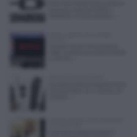
Prime Video diventa il primo servizio di
streaming a supportare HDR10+
ADVANCED, la nuova evoluzione...»
Netflix: supporto 4K su Google
Chrome
Il browser Chrome, finora limitato al
1080p, consente ora la visione di Netflix
in Ultra HD...»
Diffusori Q Acoustics 3040c
Il produttore britannico espande la serie
entry level 3000c con un secondo, più
compatto,...»
Samsung Display: OLED DisplayHDR
True Black 1400
Il costruttore coreano ha svelato il