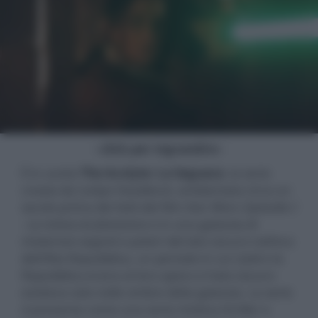
- click per ingrandire -
È in uscita
The Acolyte: La Seguace​
, la serie
creata da Leslye Headland, ambientata circa un
secolo prima dei fatti del film
Star Wars: Episodio I
- La minaccia fantasma
e in una galassia di
misteriosi segreti e poteri del lato oscuro nell'era
dell'Alta Repubblica, un periodo in cui i Jedi e la
Repubblica erano al loro apice e il lato oscuro
esisteva solo nelle ombre della galassia. La serie
si presenta come una serie mistery thriller e