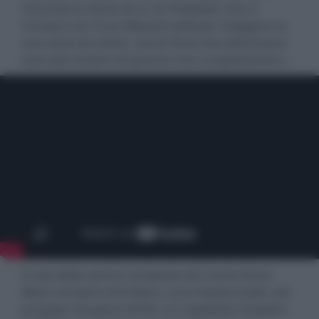
racconta la storia di un ex Padawan che si
riunisce con il suo Maestro Jedi per indagare su
una serie di crimini, ma le forze che affrontano
sono più sinistre di quanto non si aspettassero.
Il cast della serie è composto da Carrie-Anne
Moss nei panni di Indara, una maestra Jedi, Lee
Jung-jae nei panni di Sol, un rispettato maestro