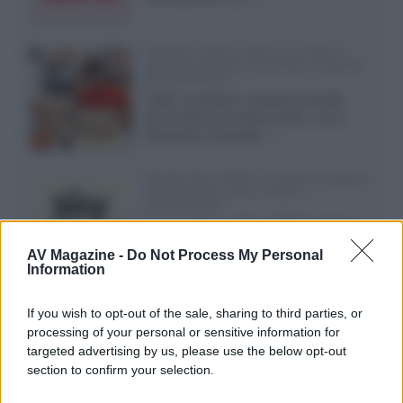
Vendere online cuffie, auricolari e
speaker portatili tra privati: la guida
alle spedizioni
Cuffie, auricolari e speaker portatili
sono facili da vendere online, ma le
dimensioni compatte...»
Novità Sky e NOW: le uscite di agosto
2026 tra serie, film, show e
documentari
Agosto 2026 su Sky e NOW prosegue
con House of the Dragon 3 e The
AV Magazine -
Do Not Process My Personal
Walking Dead: Dead City 3,...»
Information
Disney+, le novità di agosto 2026
If you wish to opt-out of the sale, sharing to third parties, or
Ad agosto 2026 Disney+ Italia propone
processing of your personal or sensitive information for
il ritorno di Futurama, il nuovo evento
targeted advertising by us, please use the below opt-out
conclusivo de...»
section to confirm your selection.