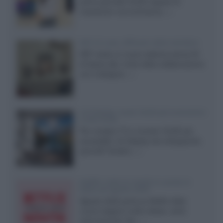
primo pannello OLED capace di
mantenere una luminanza...»
KEF LS Luxe, diffusori attivi wireless
KEF svela un nuovo sistema senza fili
di fascia alta, frutto della collaborazione
con il designer...»
LG Display: nuovi OLED più economici
a due strati
Per rendere TV e monitor OLED più
accessibili, LG Display sta sviluppando
pannelli Tandem...»
Netflix: tutte le novità in uscita in
Italia ad agosto 2026
Agosto 2026 porta su Netflix Italia
nuove stagioni molto attese, serie
internazionali, film...»