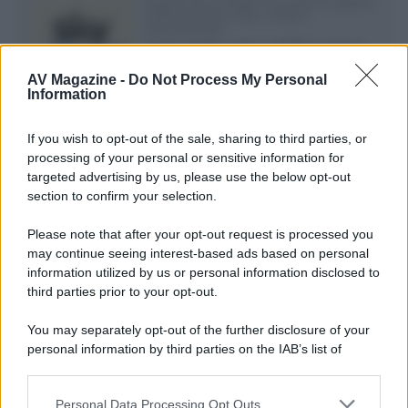
Novità Sky e NOW: le uscite di agosto
2026 tra serie, film, show e
documentari
Agosto 2026 su Sky e NOW prosegue
con House of the Dragon 3 e The
AV Magazine -
Do Not Process My Personal
Walking Dead: Dead City 3,...»
Information
Disney+, le novità di agosto 2026
If you wish to opt-out of the sale, sharing to third parties, or
Ad agosto 2026 Disney+ Italia propone
processing of your personal or sensitive information for
il ritorno di Futurama, il nuovo evento
targeted advertising by us, please use the below opt-out
conclusivo de...»
section to confirm your selection.
Please note that after your opt-out request is processed you
may continue seeing interest-based ads based on personal
McIntosh MX124, pre-decoder A/V
con Dirac Live Room Correction
information utilized by us or personal information disclosed to
McIntosh espande la gamma con
third parties prior to your opt-out.
un'elettronica 13.4 canali, dotata di
autocalibrazione con Dirac...»
You may separately opt-out of the further disclosure of your
personal information by third parties on the IAB’s list of
downstream participants.
Novità Apple TV+ a agosto 2026: tutte
le uscite ufficiali e il calendario
Personal Data Processing Opt Outs
This information may also be disclosed by us to third parties