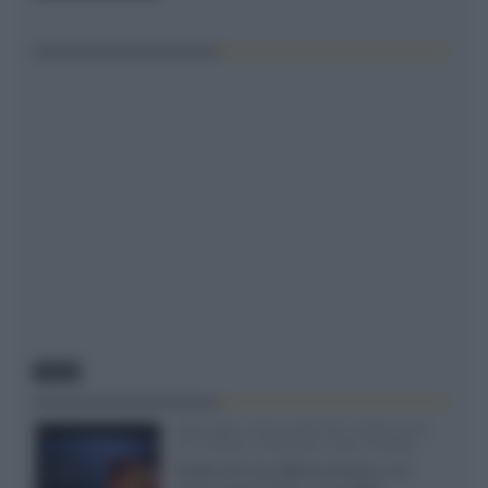
NEWS
SQD-Mini LED 5.000 NIT 2040 zone
TCL 65C8L a 838 euro IVA inclusa
Grazie ad una offerta amazon e al