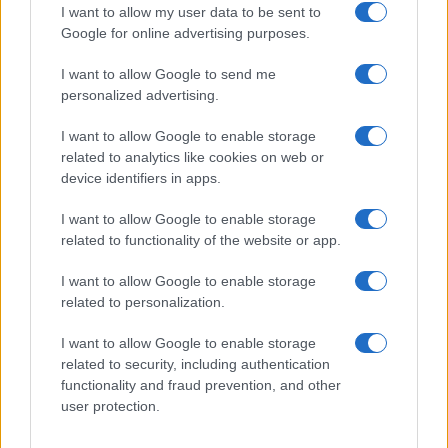
I want to allow my user data to be sent to
Google for online advertising purposes.
I want to allow Google to send me
personalized advertising.
I want to allow Google to enable storage
related to analytics like cookies on web or
AV Magazine
è membro EISA dal 2019
device identifiers in apps.
all'interno del Mobile Devices Expert Group
I want to allow Google to enable storage
Per informazioni:
www.eisa.eu
related to functionality of the website or app.
I want to allow Google to enable storage
related to personalization.
Legali
-
Privacy
-
Privicy settings
Cookie
-
Pubblicità
-
Redazione
I want to allow Google to enable storage
related to security, including authentication
AV Raw s.n.c. P.iva: 02040960672
functionality and fraud prevention, and other
AV Magazine - Testata giornalistica con registrazione Tribunale di
user protection.
Teramo n. 527 del 22.12.2004
Direttore Responsabile: Emidio Frattaroli