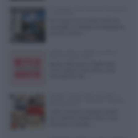
LG Display: nuovi OLED più economici
a due strati
Per rendere TV e monitor OLED più
accessibili, LG Display sta sviluppando
pannelli Tandem...»
Netflix: tutte le novità in uscita in
Italia ad agosto 2026
Agosto 2026 porta su Netflix Italia
nuove stagioni molto attese, serie
internazionali, film...»
Vendere online cuffie, auricolari e
speaker portatili tra privati: la guida
alle spedizioni
Cuffie, auricolari e speaker portatili
sono facili da vendere online, ma le
dimensioni compatte...»