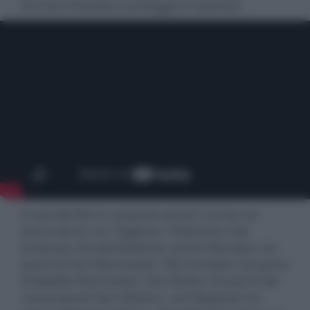
fermare Shadow e proteggere il pianeta.
Il cast del film è composto da Jim Carrey nei
panni del Dr. Ivo "Eggman" Robotnik e del
professor Gerald Robotnik, James Marsden nei
panni di Tom Wachowski, Tika Sumpter nei panni
di Maddie Wachowski, Tom Butler nei panni del
comandante Sam Walters, Lee Majdoub nei