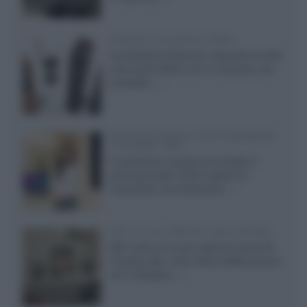
Diffusori Q Acoustics 3040c
Il produttore britannico espande la serie
entry level 3000c con un secondo, più
compatto,...»
Samsung Display: OLED DisplayHDR
True Black 1400
Il costruttore coreano ha svelato il
primo pannello OLED capace di
mantenere una luminanza...»
KEF LS Luxe, diffusori attivi wireless
KEF svela un nuovo sistema senza fili
di fascia alta, frutto della collaborazione
con il designer...»