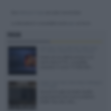
Devi
effettuare il login
per poter commentare
La discussione è consultabile anche
qui
, sul forum.
FOCUS
SQD-Mini LED 5.000 NIT 2040 zone
TCL 65C8L a 838 euro IVA inclusa
Grazie ad una offerta amazon e al
cache-back di TCL, è possibile
acquistare il nuovo TV SQD-Mini...
XGIMI Titan Noir Ultra Max a Bologna
il 23 luglio
Giovedì 23 luglio da Audio Quality,
presentazione del nuovo proiettore
XGIMI Titan Noir Ultra...