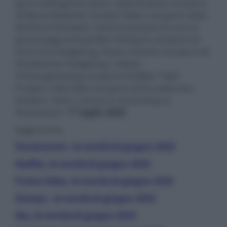
panni dell’agente Stone, Alyla Browne nei panni
di Maria Robotnik, Krysten Ritter nei panni della
direttrice Rockwell, mentre prestano le voci ai
personaggi animati Ben Schwartz nei panni di
Sonic the Hedgehog, Keanu Reeves nei panni di
Shadow the Hedgehog, Colleen
O'Shaughnessey nei panni di Miles "Tails"
Prower e Idris Elba nei panni di Knuckles the
Echidna. Sonic 3 arriva in streaming su
Paramount+
1° luglio 2025
.
leggi anche:
Paramount+, le novità di giugno 2025
Netflix, le novità di giugno 2025
Prime Video, le novità di giugno 2025
Disney+, le novità di giugno 2025
Sky, le novità di giugno 2025