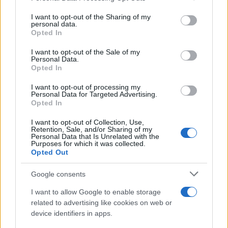
Apple TV+ inaugura agosto 2026 con il
on the IAB’s List of Downstream Participants that may further
ritorno di alcune delle sue produzioni
I want to opt-out of the Sharing of my
disclose it to other third parties.
personal data.
più apprezzate,...»
Opted In
Please note that this website/app uses one or more Google
services and may gather and store information including but
I want to opt-out of the Sale of my
Le funzioni nascoste più utili
Personal Data.
not limited to your visit or usage behaviour. You may click to
all’interno degli smartphone
Opted In
grant or deny consent to Google and its third-party tags to
Dietro le funzioni più comuni di Android
use your data for below specified purposes in below Google
e iPhone si nascondono strumenti poco
I want to opt-out of processing my
consent section.
Personal Data for Targeted Advertising.
conosciuti...»
Opted In
I want to opt-out of Collection, Use,
Retention, Sale, and/or Sharing of my
Personal Data that Is Unrelated with the
Purposes for which it was collected.
Opted Out
Google consents
I want to allow Google to enable storage
related to advertising like cookies on web or
device identifiers in apps.