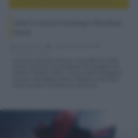
Sonic 3, in arrivo in streaming il villain Keanu Reeves
Sonic 3, in arrivo in streaming il villain Keanu
Reeves
Fabrizio Guerrieri
12 Giugno 2025, alle 02:19
cinema, movie e serie tv
È in arrivo sul piccolo schermo il nuovo film live action
con Jim Carrey sul riccio più famoso dei videogame che
insieme a Knuckles e Tails si ritrova a dover fronteggiare
un nuovo e formidabile nemico: Shadow, un misterioso
villain con poteri incredibili mai visti prima