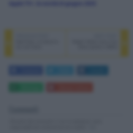
Apple TV+, le novità di giugno 2025
PREVIOUS POST
NEXT POST
Heart Eyes, al cinema la
Dragon Trainer, esce il live
rom com horror
action (anche in IMAX)
Facebook
Twitter
LinkedIn
Whatsapp
Stampa l'articolo
Commenti
Gli autori dei commenti, e non la redazione, sono
responsabili dei contenuti da loro inseriti -
Info