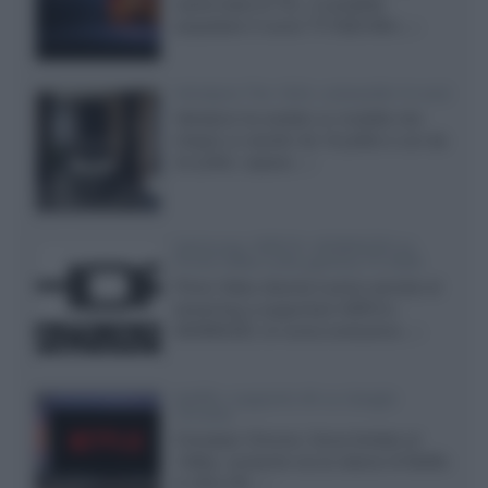
cache-back di TCL, è possibile
acquistare il nuovo TV SQD-Mini...»
Velodyne The 1824, subwoofer hi-end
Velodyne ha svelato un modello che
integra un woofer da 18 pollici e uno da
24 pollici, capace...»
Samsung: HDR10+ ADVANCED su
Prime Video sulla gamma TV 2026
Prime Video diventa il primo servizio di
streaming a supportare HDR10+
ADVANCED, la nuova evoluzione...»
Netflix: supporto 4K su Google
Chrome
Il browser Chrome, finora limitato al
1080p, consente ora la visione di Netflix
in Ultra HD...»