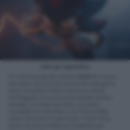
- click per ingrandire -
È in arrivo sul piccolo schermo
Sonic 3
, il nuovo
live action sul riccio più famoso dei videogame.
Sonic, Knuckles e Tails si ritrovano a dover
fronteggiare un nuovo e formidabile nemico:
Shadow, un misterioso villain con poteri
incredibili mai visti prima. Con le loro abilità
messe alla prova in ogni modo, il Team Sonic
dovra cercare un'alleanza inaspettata per