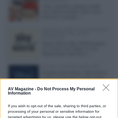
alle spedizioni
Cuffie, auricolari e speaker portatili
sono facili da vendere online, ma le
dimensioni compatte...»
Novità Sky e NOW: le uscite di agosto
2026 tra serie, film, show e
documentari
Agosto 2026 su Sky e NOW prosegue
con House of the Dragon 3 e The
Walking Dead: Dead City 3,...»
Disney+, le novità di agosto 2026
Ad agosto 2026 Disney+ Italia propone
il ritorno di Futurama, il nuovo evento
conclusivo de...»
AV Magazine -
Do Not Process My Personal
Information
McIntosh MX124, pre-decoder A/V
If you wish to opt-out of the sale, sharing to third parties, or
con Dirac Live Room Correction
processing of your personal or sensitive information for
McIntosh espande la gamma con
targeted advertising by us, please use the below opt-out