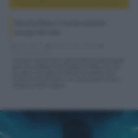
Raised by Wolves 2, le prime ipnotiche immagini del trailer
Raised by Wolves 2, le prime ipnotiche
immagini del trailer
Fabrizio Guerrieri
06 Dicembre 2021, alle 06:37
cinema, movie e serie tv
È arrivato il primo trailer ufficiale della seconda stagione
della serie di fantascienza prodotta da Ridley Scott, che
racconta di una coppia di androidi che tentano di far
crescere dei piccoli umani su un nuovo pianeta senza le
interferenze della religione