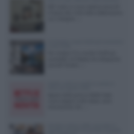
KEF svela un nuovo sistema senza fili
di fascia alta, frutto della collaborazione
con il designer...»
LG Display: nuovi OLED più economici
a due strati
Per rendere TV e monitor OLED più
accessibili, LG Display sta sviluppando
pannelli Tandem...»
Netflix: tutte le novità in uscita in
Italia ad agosto 2026
Agosto 2026 porta su Netflix Italia
nuove stagioni molto attese, serie
internazionali, film...»
Vendere online cuffie, auricolari e
speaker portatili tra privati: la guida