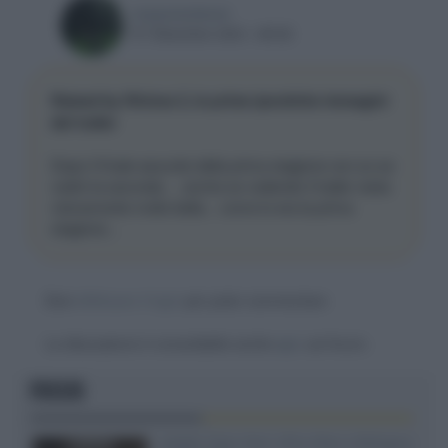
rossoner4ever
07 Dicembre 2021, 08:52
Raised by Wolves 2, le prime ipnotiche immagini
del trailer
Dopo il finale assurdo della prima stagione non so se
vedrò la seconda ... anche se vedendo il trailer resta
visivamente molto bella... come lo era la prima
stagione...
Devi
effettuare il login
per poter commentare
La discussione è consultabile anche
qui
, sul forum.
FOCUS
XGIMI Titan Noir Ultra Max a Bologna