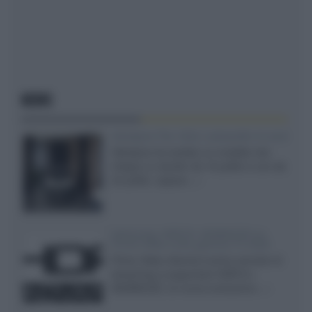
NEWS
Velodyne The 1824, subwoofer hi-end
Velodyne ha svelato un modello che
integra un woofer da 18 pollici e uno da
24 pollici, capace...»
Samsung: HDR10+ ADVANCED su
Prime Video sulla gamma TV 2026
Prime Video diventa il primo servizio di
streaming a supportare HDR10+
ADVANCED, la nuova evoluzione...»