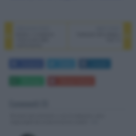
PREVIOUS POST
NEXT POST
Morbius, in anteprima
Subwoofer attivo Magico
l’intera scena della
Titan 15
trasformazione
Facebook
Twitter
LinkedIn
Whatsapp
Stampa l'articolo
Commenti (1)
Gli autori dei commenti, e non la redazione, sono
responsabili dei contenuti da loro inseriti -
Info