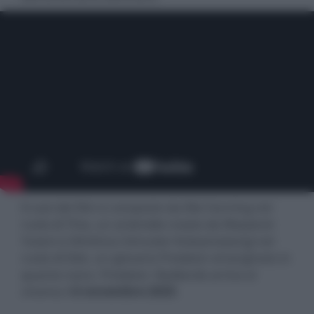
Il cast del film è composto da Elle Fanning nel
ruolo di Thia, un androide creato da Weyland-
Yutani e Dimitrius Schuster-Koloamatangi nel
ruolo di Dek, un giovane Predator emarginato in
quanto nano. Predator: Badlands arriva al
cinema il
6 novembre 2025
.