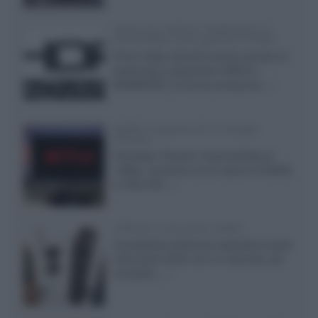
Samsung: HDR10+ ADVANCED su
Prime Video sulla gamma TV 2026
Prime Video diventa il primo servizio di
streaming a supportare HDR10+
ADVANCED, la nuova evoluzione...»
Netflix: supporto 4K su Google
Chrome
Il browser Chrome, finora limitato al
1080p, consente ora la visione di Netflix
in Ultra HD...»
Diffusori Q Acoustics 3040c
Il produttore britannico espande la serie
entry level 3000c con un secondo, più
compatto,...»