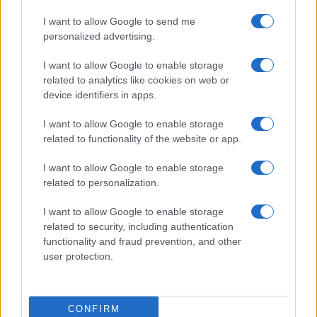
I want to allow Google to send me
personalized advertising.
I want to allow Google to enable storage
related to analytics like cookies on web or
AV Magazine
è membro EISA dal 2019
device identifiers in apps.
all'interno del Mobile Devices Expert Group
I want to allow Google to enable storage
Per informazioni:
www.eisa.eu
related to functionality of the website or app.
I want to allow Google to enable storage
related to personalization.
Legali
-
Privacy
-
Privicy settings
Cookie
-
Pubblicità
-
Redazione
I want to allow Google to enable storage
related to security, including authentication
AV Raw s.n.c. P.iva: 02040960672
functionality and fraud prevention, and other
AV Magazine - Testata giornalistica con registrazione Tribunale di
user protection.
Teramo n. 527 del 22.12.2004
Direttore Responsabile: Emidio Frattaroli
Editore: AV Raw s.n.c. - Iscrizione ROC n. 33221
CONFIRM