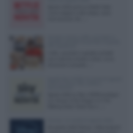
Italia ad agosto 2026
Agosto 2026 porta su Netflix Italia
nuove stagioni molto attese, serie
internazionali, film...»
Vendere online cuffie, auricolari e
speaker portatili tra privati: la guida
alle spedizioni
Cuffie, auricolari e speaker portatili
sono facili da vendere online, ma le
dimensioni compatte...»
Novità Sky e NOW: le uscite di agosto
2026 tra serie, film, show e
documentari
Agosto 2026 su Sky e NOW prosegue
con House of the Dragon 3 e The
Walking Dead: Dead City 3,...»
Disney+, le novità di agosto 2026
Ad agosto 2026 Disney+ Italia propone
il ritorno di Futurama, il nuovo evento