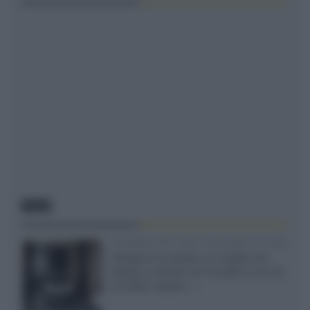
NEWS
Velodyne The 1824, subwoofer hi-end
Velodyne ha svelato un modello che
integra un woofer da 18 pollici e uno da
24 pollici, capace...»