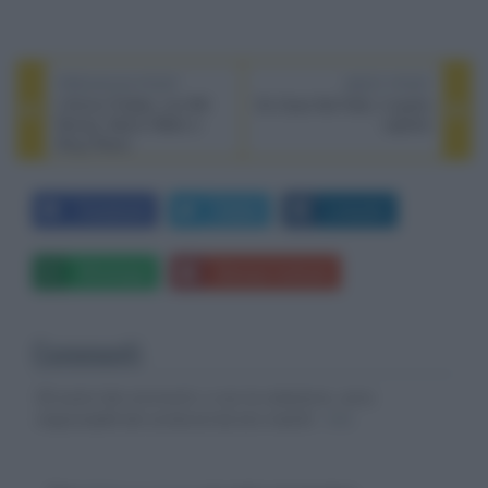
PREVIOUS POST
NEXT POST
L'Amico Fedele, con Bill
So Cosa Hai Fatto, il quarto
Murray, Naomi Watts e
capitolo
Bing l’Alano
Facebook
Twitter
LinkedIn
Whatsapp
Stampa l'articolo
Commenti
Gli autori dei commenti, e non la redazione, sono
responsabili dei contenuti da loro inseriti -
Info