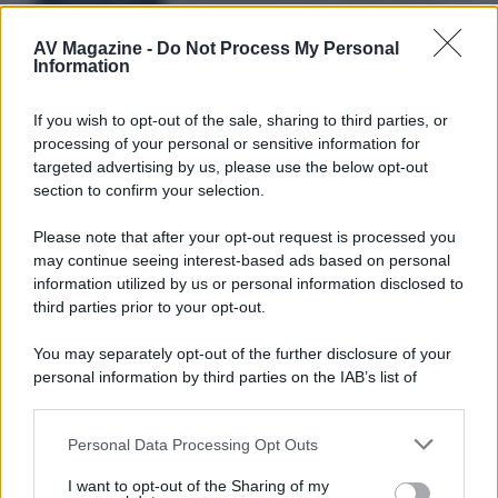
conclusivo de...»
AV Magazine -
Do Not Process My Personal
Information
McIntosh MX124, pre-decoder A/V
If you wish to opt-out of the sale, sharing to third parties, or
con Dirac Live Room Correction
processing of your personal or sensitive information for
McIntosh espande la gamma con
targeted advertising by us, please use the below opt-out
un'elettronica 13.4 canali, dotata di
section to confirm your selection.
autocalibrazione con Dirac...»
Please note that after your opt-out request is processed you
may continue seeing interest-based ads based on personal
Novità Apple TV+ a agosto 2026: tutte
le uscite ufficiali e il calendario
information utilized by us or personal information disclosed to
Apple TV+ inaugura agosto 2026 con il
third parties prior to your opt-out.
ritorno di alcune delle sue produzioni
più apprezzate,...»
You may separately opt-out of the further disclosure of your
personal information by third parties on the IAB’s list of
downstream participants.
Le funzioni nascoste più utili
all’interno degli smartphone
Personal Data Processing Opt Outs
This information may also be disclosed by us to third parties
Dietro le funzioni più comuni di Android
on the IAB’s List of Downstream Participants that may further
e iPhone si nascondono strumenti poco
I want to opt-out of the Sharing of my
disclose it to other third parties.