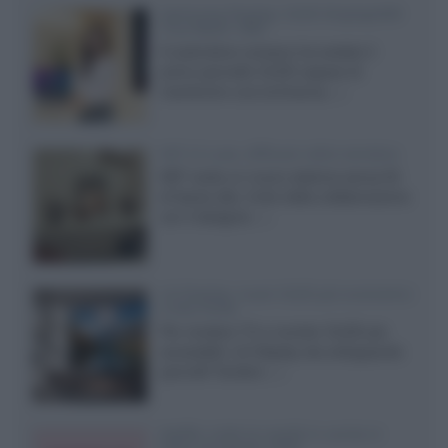
Samsung Display: OLED DisplayHDR
True Black 1400
Il costruttore coreano ha svelato il
primo pannello OLED capace di
mantenere una luminanza...»
KEF LS Luxe, diffusori attivi wireless
KEF svela un nuovo sistema senza fili
di fascia alta, frutto della collaborazione
con il designer...»
LG Display: nuovi OLED più economici
a due strati
Per rendere TV e monitor OLED più
accessibili, LG Display sta sviluppando
pannelli Tandem...»
Netflix: tutte le novità in uscita in