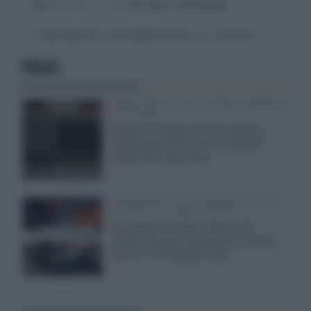
Devi
effettuare il login
per poter commentare
La discussione è consultabile anche
qui
, sul forum.
FOCUS
XGIMI Titan Noir Ultra Max a Bologna
il 23 luglio
Giovedì 23 luglio da Audio Quality,
presentazione del nuovo proiettore
XGIMI Titan Noir Ultra...
Sony Bravia 9 II vs. Hisense UR9S vs.
TCL C8L il 13 luglio a Roma
Il prossimo 13 luglio a Roma, da
Gruppo Garman, ripeteremo lo shoot-
out tra i TV RGB Mini-LED...