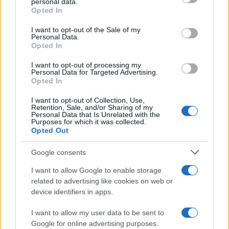
personal data.
conosciuti...»
Opted In
Please note that this website/app uses one or more Google
services and may gather and store information including but
I want to opt-out of the Sale of my
Amazon Prime Video le novità di
Personal Data.
not limited to your visit or usage behaviour. You may click to
agosto 2026
Opted In
grant or deny consent to Google and its third-party tags to
Prime Video ha annunciato le principali
use your data for below specified purposes in below Google
novità in arrivo ad agosto 2026: tra i
I want to opt-out of processing my
consent section.
Personal Data for Targeted Advertising.
titoli di punta...»
Opted In
I want to opt-out of Collection, Use,
Retention, Sale, and/or Sharing of my
Personal Data that Is Unrelated with the
Purposes for which it was collected.
Opted Out
Google consents
I want to allow Google to enable storage
related to advertising like cookies on web or
device identifiers in apps.
I want to allow my user data to be sent to
Google for online advertising purposes.