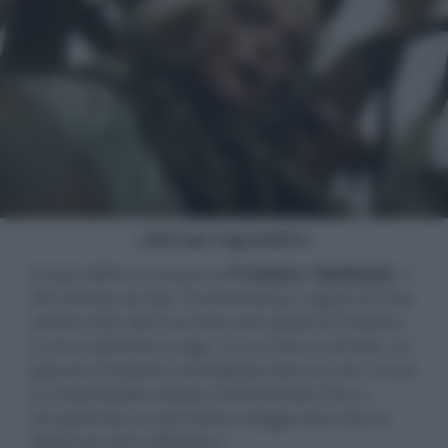
- click per ingrandire -
È stato diffuso il teaser di
Predator: Badlands
, il
film diretto da Dan Trachtenberg, regista di Prey,
settimo film del franchise principale di Predator
e nono dell’intera saga. In un futuro remoto, un
giovane Predator, emarginato dal suo clan, trova
un'improbabile alleata nell’androide Thia e
intraprende un pericoloso viaggio alla ricerca
dell'avversario definitivo.