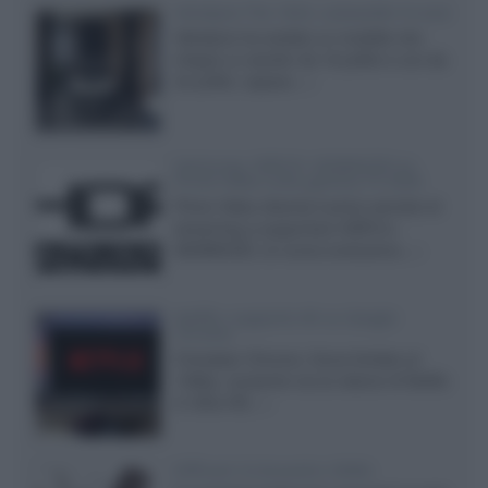
Velodyne The 1824, subwoofer hi-end
Velodyne ha svelato un modello che
integra un woofer da 18 pollici e uno da
24 pollici, capace...»
Samsung: HDR10+ ADVANCED su
Prime Video sulla gamma TV 2026
Prime Video diventa il primo servizio di
streaming a supportare HDR10+
ADVANCED, la nuova evoluzione...»
Netflix: supporto 4K su Google
Chrome
Il browser Chrome, finora limitato al
1080p, consente ora la visione di Netflix
in Ultra HD...»
Diffusori Q Acoustics 3040c