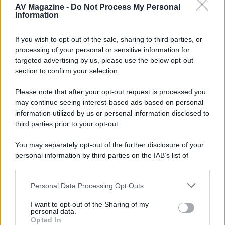
AV Magazine -
Do Not Process My Personal
Walking Dead: Dead City 3,...»
Information
Disney+, le novità di agosto 2026
If you wish to opt-out of the sale, sharing to third parties, or
Ad agosto 2026 Disney+ Italia propone
processing of your personal or sensitive information for
il ritorno di Futurama, il nuovo evento
targeted advertising by us, please use the below opt-out
conclusivo de...»
section to confirm your selection.
Please note that after your opt-out request is processed you
may continue seeing interest-based ads based on personal
McIntosh MX124, pre-decoder A/V
con Dirac Live Room Correction
information utilized by us or personal information disclosed to
McIntosh espande la gamma con
third parties prior to your opt-out.
un'elettronica 13.4 canali, dotata di
autocalibrazione con Dirac...»
You may separately opt-out of the further disclosure of your
personal information by third parties on the IAB’s list of
downstream participants.
Novità Apple TV+ a agosto 2026: tutte
le uscite ufficiali e il calendario
Personal Data Processing Opt Outs
This information may also be disclosed by us to third parties
Apple TV+ inaugura agosto 2026 con il
on the IAB’s List of Downstream Participants that may further
ritorno di alcune delle sue produzioni
I want to opt-out of the Sharing of my
disclose it to other third parties.
personal data.
più apprezzate,...»
Opted In