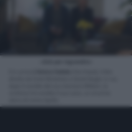
- click per ingrandire -
È in arrivo
L'Amico Fedele
(
The Friend
), il film
diretto da Scott McGehee e David Siegel, in cui,
dopo il suicidio del suo mentore William, la
scrittrice Iris eredita il suo cane, un enorme
alano di nome Apollo.