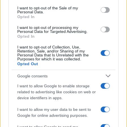
Please note that this website/app uses one or more Google
services and may gather and store information including but
I want to opt-out of the Sale of my
Le funzioni nascoste più utili
Personal Data.
not limited to your visit or usage behaviour. You may click to
all’interno degli smartphone
Opted In
grant or deny consent to Google and its third-party tags to
Dietro le funzioni più comuni di Android
use your data for below specified purposes in below Google
e iPhone si nascondono strumenti poco
I want to opt-out of processing my
consent section.
Personal Data for Targeted Advertising.
conosciuti...»
Opted In
I want to opt-out of Collection, Use,
Retention, Sale, and/or Sharing of my
Personal Data that Is Unrelated with the
Purposes for which it was collected.
Opted Out
Google consents
I want to allow Google to enable storage
related to advertising like cookies on web or
device identifiers in apps.
I want to allow my user data to be sent to
Google for online advertising purposes.