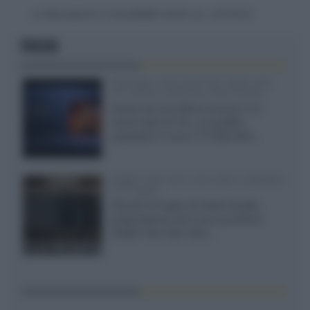
La discussione è consultabile anche
qui
, sul forum.
FOCUS
SQD-Mini LED 5.000 NIT 2040 zone
TCL 65C8L a 838 euro IVA inclusa
Grazie ad una offerta amazon e al
cache-back di TCL, è possibile
acquistare il nuovo TV SQD-Mini...
XGIMI Titan Noir Ultra Max a Bologna
il 23 luglio
Giovedì 23 luglio da Audio Quality,
presentazione del nuovo proiettore
XGIMI Titan Noir Ultra...