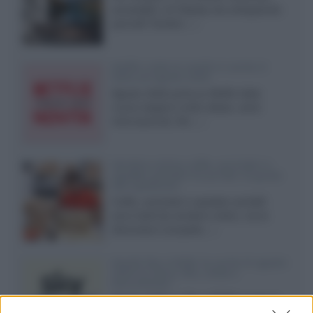
accessibili, LG Display sta sviluppando
pannelli Tandem...»
Netflix: tutte le novità in uscita in
Italia ad agosto 2026
Agosto 2026 porta su Netflix Italia
nuove stagioni molto attese, serie
internazionali, film...»
Vendere online cuffie, auricolari e
speaker portatili tra privati: la guida
alle spedizioni
Cuffie, auricolari e speaker portatili
sono facili da vendere online, ma le
dimensioni compatte...»
Novità Sky e NOW: le uscite di agosto
2026 tra serie, film, show e
documentari
Agosto 2026 su Sky e NOW prosegue
con House of the Dragon 3 e The