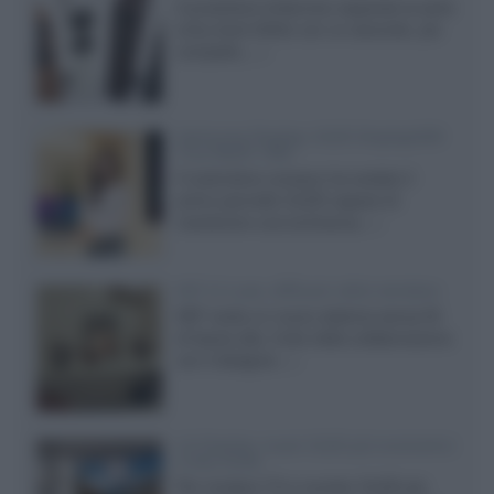
Il produttore britannico espande la serie
entry level 3000c con un secondo, più
compatto,...»
Samsung Display: OLED DisplayHDR
True Black 1400
Il costruttore coreano ha svelato il
primo pannello OLED capace di
mantenere una luminanza...»
KEF LS Luxe, diffusori attivi wireless
KEF svela un nuovo sistema senza fili
di fascia alta, frutto della collaborazione
con il designer...»
LG Display: nuovi OLED più economici
a due strati
Per rendere TV e monitor OLED più