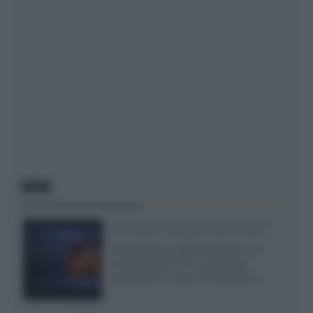
NEWS
SQD-Mini LED 5.000 NIT 2040 zone
TCL 65C8L a 838 euro IVA inclusa
Grazie ad una offerta amazon e al
cache-back di TCL, è possibile
acquistare il nuovo TV SQD-Mini...»