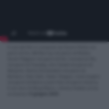
Il cast del film è composto da Naomi Watts nei
panni di Iris, Bill Murray nei panni di Walter,
Sarah Pidgeon nei panni di Val, Constance Wu
nei panni di Tuesday, Ann Dowd nei panni di
Marjorie, Noma Dumezweni nei panni di
Barbara, Felix Solis, Owen Teague, Carla Gugino
nei panni di Elaine e Josh Pais nei panni di Jerry.
E con loro c’è Bing l’Alano. L'Amico Fedele arriva
al cinema il
5 giugno 2025
.