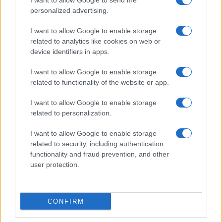
I want to allow Google to send me
personalized advertising.
I want to allow Google to enable storage
related to analytics like cookies on web or
AV Magazine
è membro EISA dal 2019
device identifiers in apps.
all'interno del Mobile Devices Expert Group
I want to allow Google to enable storage
Per informazioni:
www.eisa.eu
related to functionality of the website or app.
I want to allow Google to enable storage
related to personalization.
Legali
-
Privacy
-
Privicy settings
Cookie
-
Pubblicità
-
Redazione
I want to allow Google to enable storage
related to security, including authentication
AV Raw s.n.c. P.iva: 02040960672
functionality and fraud prevention, and other
AV Magazine - Testata giornalistica con registrazione Tribunale di
user protection.
Teramo n. 527 del 22.12.2004
Direttore Responsabile: Emidio Frattaroli
Editore: AV Raw s.n.c. - Iscrizione ROC n. 33221
CONFIRM