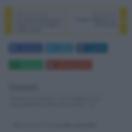
PREVIOUS POST
NEXT POST
The Legend of Ochi, esce il
Predator: Badlands, con
fantasy con Emily Watson
Elle Fanning
e Willem Dafoe
Facebook
Twitter
LinkedIn
Whatsapp
Stampa l'articolo
Commenti
Gli autori dei commenti, e non la redazione, sono
responsabili dei contenuti da loro inseriti -
Info
Devi
effettuare il login
per poter commentare