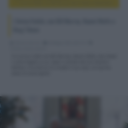
L'Amico Fedele, con Bill Murray, Naomi Watts e Bing l’Alano
L'Amico Fedele, con Bill Murray, Naomi Watts e
Bing l’Alano
Fabrizio Guerrieri
06 Maggio 2025, alle 01:16
cinema, movie e serie tv
È in arrivo il film con Bill Murray, Naomi Watts, Ann Dowd
e Carla Gugino in cui, dopo il suicidio del suo mentore
William, la scrittrice Iris eredita il suo cane, un enorme
alano di nome Apollo