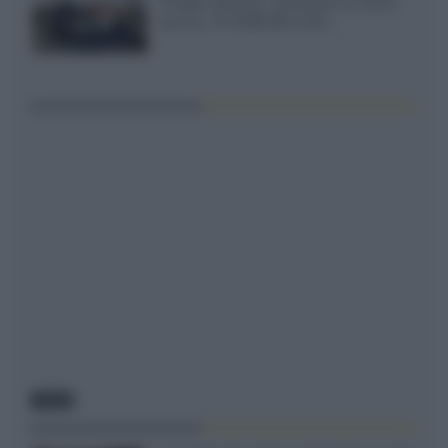
Gruppo Garman, ripeteremo lo shoot-
out tra i TV RGB Mini-LED...
NEWS