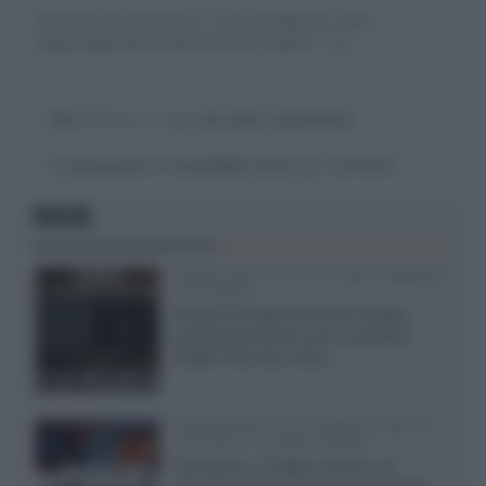
Gli autori dei commenti, e non la redazione, sono
responsabili dei contenuti da loro inseriti -
Info
Devi
effettuare il login
per poter commentare
La discussione è consultabile anche
qui
, sul forum.
FOCUS
XGIMI Titan Noir Ultra Max a Bologna
il 23 luglio
Giovedì 23 luglio da Audio Quality,
presentazione del nuovo proiettore
XGIMI Titan Noir Ultra...
Sony Bravia 9 II vs. Hisense UR9S vs.
TCL C8L il 13 luglio a Roma
Il prossimo 13 luglio a Roma, da