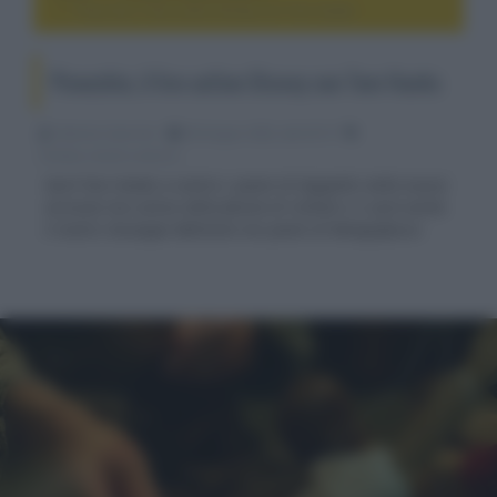
Pinocchio, il live action Disney con Tom Hanks
Pinocchio, il live action Disney con Tom Hanks
Fabrizio Guerrieri
06 Giugno 2022, alle 03:19
cinema, movie e serie tv
Sarà Tom Hanks a vestire i panni di Geppetto nella nuova
versione live action della favola di Collodi e ci sarà anche
il nostro Giuseppe Battiston nei panni di Mangiafuoco