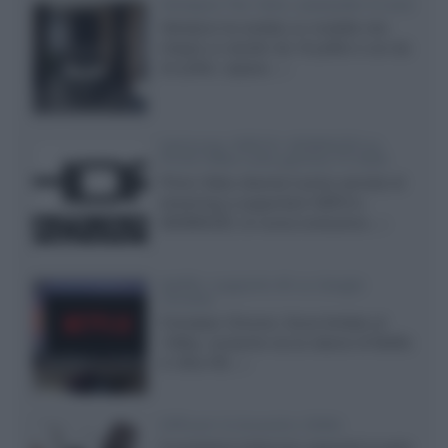
Velodyne The 1824, subwoofer hi-end
Velodyne ha svelato un modello che
integra un woofer da 18 pollici e uno da
24 pollici, capace...»
Samsung: HDR10+ ADVANCED su
Prime Video sulla gamma TV 2026
Prime Video diventa il primo servizio di
streaming a supportare HDR10+
ADVANCED, la nuova evoluzione...»
Netflix: supporto 4K su Google
Chrome
Il browser Chrome, finora limitato al
1080p, consente ora la visione di Netflix
in Ultra HD...»
Diffusori Q Acoustics 3040c
Il produttore britannico espande la serie