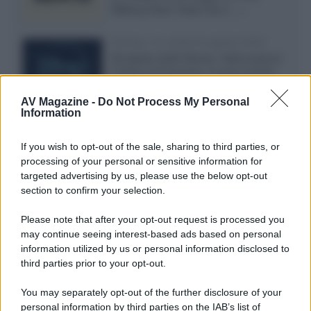
Walking Dead: Dead City 3,...»
Disney+, le novità di agosto 2026
Ad agosto 2026 Disney+ Italia propone
il ritorno di Futurama, il nuovo evento
conclusivo de...»
AV Magazine -
Do Not Process My Personal
Information
McIntosh MX124, pre-decoder A/V
If you wish to opt-out of the sale, sharing to third parties, or
con Dirac Live Room Correction
processing of your personal or sensitive information for
McIntosh espande la gamma con
targeted advertising by us, please use the below opt-out
un'elettronica 13.4 canali, dotata di
section to confirm your selection.
autocalibrazione con Dirac...»
Please note that after your opt-out request is processed you
may continue seeing interest-based ads based on personal
Novità Apple TV+ a agosto 2026: tutte
le uscite ufficiali e il calendario
information utilized by us or personal information disclosed to
Apple TV+ inaugura agosto 2026 con il
third parties prior to your opt-out.
ritorno di alcune delle sue produzioni
più apprezzate,...»
You may separately opt-out of the further disclosure of your
personal information by third parties on the IAB’s list of