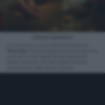
- click per ingrandire -
È in arrivo una nuova versione live action di
Pinocchio
, l’intramontabile fiaba scritta da Carlo
Lorenzini in arte Collodi, diretta stavolta da
Robert Zemeckis. Qui sotto potete vedere il
primo teaser trailer italiano ufficiale.