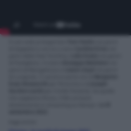
Il cast vede protagonista
Tom Hanks
nei panni
di Geppetto e con lui ci sono
Cynthia Erivo
nei
panni della Fata Turchina,
Luke Evans
nei panni
di Postiglione, il nostro
Giuseppe Battiston
nei
panni di Mangiafuoco e
Lewin Lloyd
nei panni
di Lucignolo. Ci saranno poi le voci di
Benjamin
Evan Ainsworth
per Pinocchio e di
Joseph
Gordon-Levitt
per il Grillo Parlante. Da quello
che sappiamo finora, il film arriverà
direttamente in streaming su Disney+ dall’
8
settembre 2022
.
leggi anche: