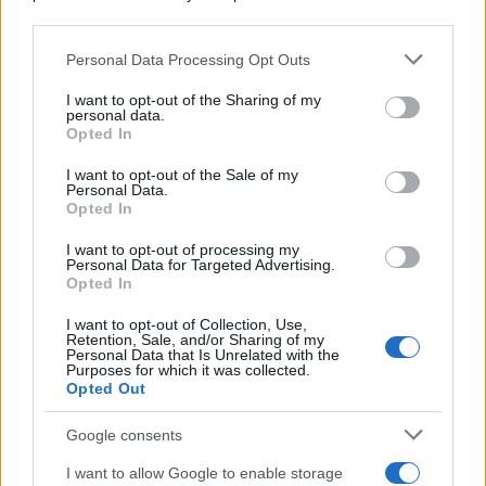
downstream participants.
Le funzioni nascoste più utili
all’interno degli smartphone
Personal Data Processing Opt Outs
This information may also be disclosed by us to third parties
Dietro le funzioni più comuni di Android
on the IAB’s List of Downstream Participants that may further
e iPhone si nascondono strumenti poco
I want to opt-out of the Sharing of my
disclose it to other third parties.
personal data.
conosciuti...»
Opted In
Please note that this website/app uses one or more Google
services and may gather and store information including but
I want to opt-out of the Sale of my
Amazon Prime Video le novità di
Personal Data.
not limited to your visit or usage behaviour. You may click to
agosto 2026
Opted In
grant or deny consent to Google and its third-party tags to
Prime Video ha annunciato le principali
use your data for below specified purposes in below Google
novità in arrivo ad agosto 2026: tra i
I want to opt-out of processing my
consent section.
Personal Data for Targeted Advertising.
titoli di punta...»
Opted In
I want to opt-out of Collection, Use,
Retention, Sale, and/or Sharing of my
Personal Data that Is Unrelated with the
Purposes for which it was collected.
Opted Out
Google consents
I want to allow Google to enable storage