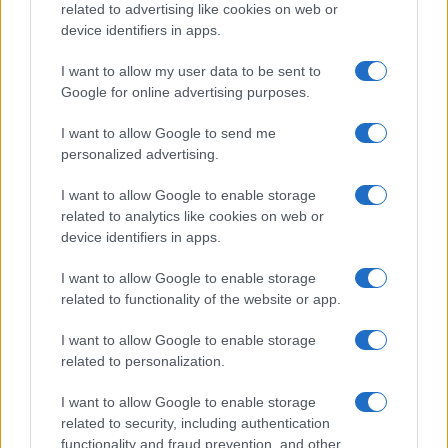
related to advertising like cookies on web or
device identifiers in apps.
I want to allow my user data to be sent to
Google for online advertising purposes.
I want to allow Google to send me
personalized advertising.
I want to allow Google to enable storage
related to analytics like cookies on web or
AV Magazine
è membro EISA dal 2019
device identifiers in apps.
all'interno del Mobile Devices Expert Group
I want to allow Google to enable storage
Per informazioni:
www.eisa.eu
related to functionality of the website or app.
I want to allow Google to enable storage
related to personalization.
Legali
-
Privacy
-
Privicy settings
Cookie
-
Pubblicità
-
Redazione
I want to allow Google to enable storage
related to security, including authentication
AV Raw s.n.c. P.iva: 02040960672
functionality and fraud prevention, and other