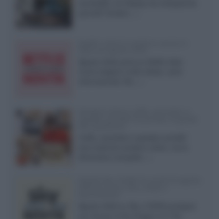
accessibili, LG Display sta sviluppando
pannelli Tandem...»
Netflix: tutte le novità in uscita in
Italia ad agosto 2026
Agosto 2026 porta su Netflix Italia
nuove stagioni molto attese, serie
internazionali, film...»
Vendere online cuffie, auricolari e
speaker portatili tra privati: la guida
alle spedizioni
Cuffie, auricolari e speaker portatili
sono facili da vendere online, ma le
dimensioni compatte...»
Novità Sky e NOW: le uscite di agosto
2026 tra serie, film, show e
documentari
Agosto 2026 su Sky e NOW prosegue
con House of the Dragon 3 e The