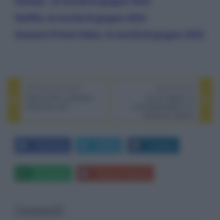
Disney+, le novità di giugno 2022
Netflix, le novità di giugno 2022
Amazon Prime Video, le novità di giugno 2022
PREVIOUS POST
NEXT POST
Hisense PX1, proiettore
Love & Gelato, la
trilaser 4K UST
commedia Netflix con
Valentina Lodovini
Facebook
Twitter
LinkedIn
Whatsapp
Stampa l'articolo
Commenti