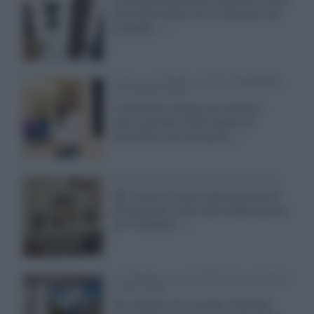
entry level 3000c con un secondo, più
compatto,...»
Samsung Display: OLED DisplayHDR
True Black 1400
Il costruttore coreano ha svelato il
primo pannello OLED capace di
mantenere una luminanza...»
KEF LS Luxe, diffusori attivi wireless
KEF svela un nuovo sistema senza fili
di fascia alta, frutto della collaborazione
con il designer...»
LG Display: nuovi OLED più economici
a due strati
Per rendere TV e monitor OLED più