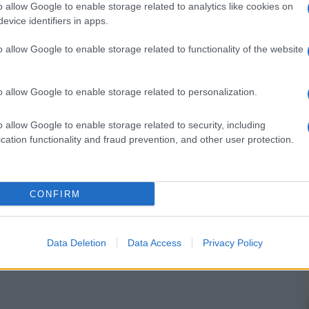
o allow Google to enable storage related to analytics like cookies on
evice identifiers in apps.
o allow Google to enable storage related to functionality of the website
nsabili dei contenuti da loro inseriti -
Info
o allow Google to enable storage related to personalization.
o allow Google to enable storage related to security, including
 forum.
cation functionality and fraud prevention, and other user protection.
CONFIRM
Data Deletion
Data Access
Privacy Policy