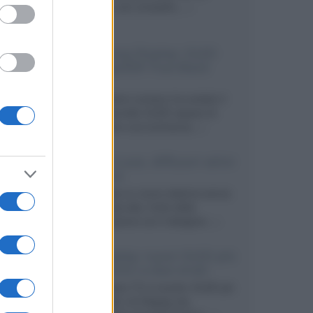
secondo, più compatto,...»
Samsung Display: OLED
DisplayHDR True Black
1400
Il costruttore coreano ha svelato il
primo pannello OLED capace di
mantenere una luminanza...»
KEF LS Luxe, diffusori attivi
wireless
KEF svela un nuovo sistema senza
fili di fascia alta, frutto della
collaborazione con il designer...»
LG Display: nuovi OLED più
economici a due strati
Per rendere TV e monitor OLED più
accessibili, LG Display sta