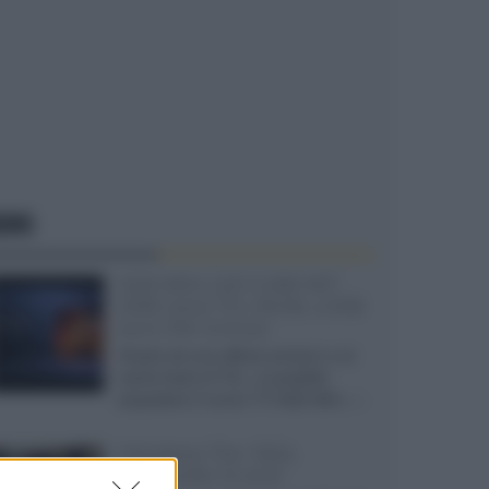
EWS
SQD-Mini LED 5.000 NIT
2040 zone TCL 65C8L a 838
euro IVA inclusa
Grazie ad una offerta amazon e al
cache-back di TCL, è possibile
acquistare il nuovo TV SQD-Mini...»
Velodyne The 1824,
subwoofer hi-end