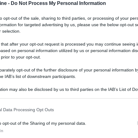
ine -
Do Not Process My Personal Information
to opt-out of the sale, sharing to third parties, or processing of your per
formation for targeted advertising by us, please use the below opt-out s
 selection.
 that after your opt-out request is processed you may continue seeing i
ased on personal information utilized by us or personal information dis
 prior to your opt-out.
rately opt-out of the further disclosure of your personal information by
he IAB’s list of downstream participants.
tion may also be disclosed by us to third parties on the IAB’s List of 
 that may further disclose it to other third parties.
 that this website/app uses one or more Google services and may gath
l Data Processing Opt Outs
including but not limited to your visit or usage behaviour. You may click 
 to Google and its third-party tags to use your data for below specifi
ria della cittadina escono a cadenza settimanale in
o opt-out of the Sharing of my personal data.
ogle consent section.
ui gli eventi si sono compiuti. Dopo l’uscita del 2
In
 Parte 1: 1994
(qui
i primi 5 minuti
), questa