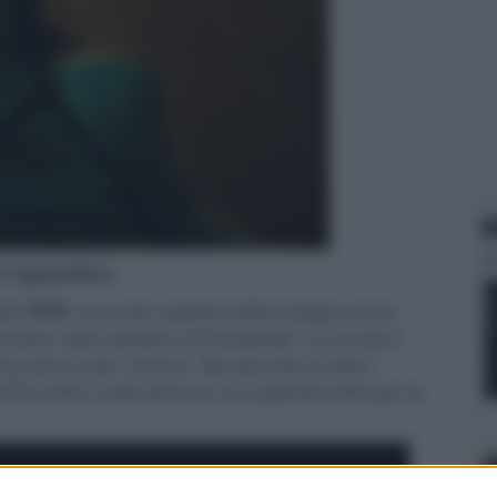
N
er ingrandire -
 2: 1978
, secondo capitolo della trilogia horror
ientata nella cittadina di Shadyside. La scuola è
wing stanno per iniziare. Ma quando un'altra
ento sotto il sole diventa una spietata lotta per la