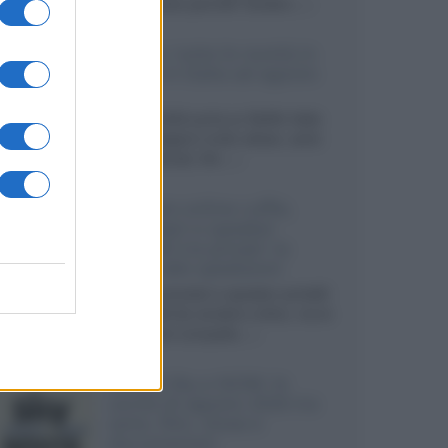
sviluppando pannelli Tandem...»
Netflix: tutte le novità in
uscita in Italia ad agosto
2026
Agosto 2026 porta su Netflix Italia
nuove stagioni molto attese, serie
internazionali, film...»
Vendere online cuffie,
auricolari e speaker
portatili tra privati: la
guida alle spedizioni
Cuffie, auricolari e speaker portatili
sono facili da vendere online, ma le
dimensioni compatte...»
Novità Sky e NOW: le
uscite di agosto 2026 tra
serie, film, show e
documentari