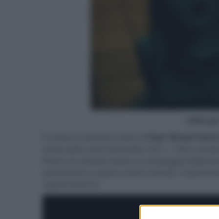
- click p
È online il violento trailer di
Fear Street Parte
tratta dalla serie bestseller di R. L. Stine amb
finita e le attività estive al campeggio Night
possessione scatena istinti omicidi, il divertim
sopravvivenza.