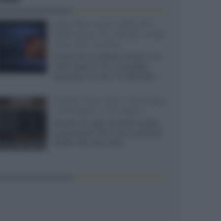
SQD-Mini LED 5.000 NIT
2040 zone TCL 65C8L a 838
euro IVA inclusa
Grazie ad una offerta amazon e al
cache-back di TCL, è possibile
acquistare il nuovo TV SQD-Mini...
XGIMI Titan Noir Ultra Max
a Bologna il 23 luglio
Giovedì 23 luglio da Audio Quality,
presentazione del nuovo proiettore
XGIMI Titan Noir Ultra...