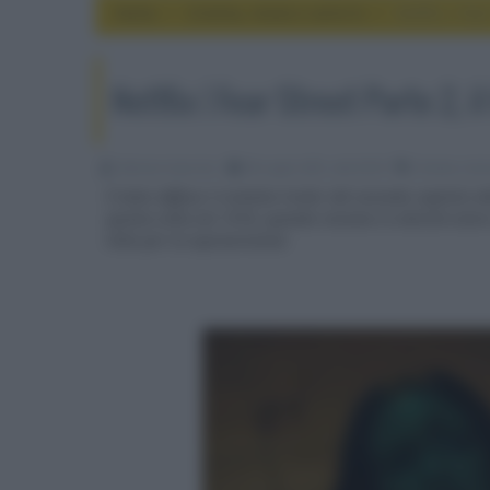
Home
cinema, movie e serie tv
Netflix | Fear
Netflix | Fear Street Parte 2, il
Fabrizio Guerrieri
06 Luglio 2021, alle 03:35
cinema, movi
È stato diffuso il violento trailer del secondo capitolo 
questa volta nel 1978, quando iniziano le attività estiv
lotta per la sopravvivenza