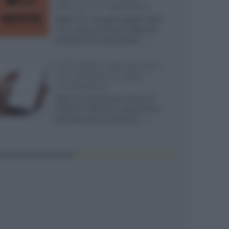
ufficiali e il calendario
Apple TV+ inaugura agosto 2026
con il ritorno di alcune delle sue
produzioni più apprezzate,...»
Le funzioni nascoste più
utili all’interno degli
smartphone
Dietro le funzioni più comuni di
Android e iPhone si nascondono
strumenti poco conosciuti...»