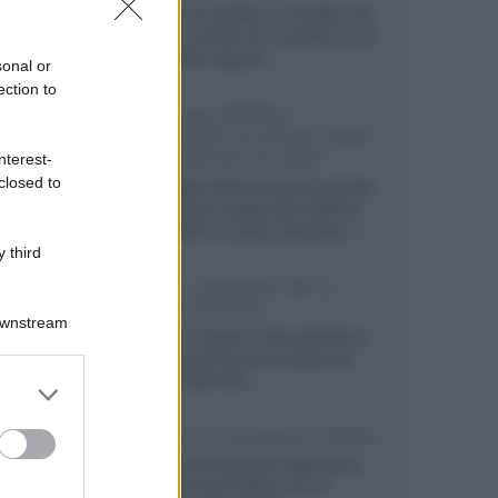
Velodyne ha svelato un modello che
integra un woofer da 18 pollici e uno
da 24 pollici, capace...»
sonal or
ection to
Samsung: HDR10+
ADVANCED su Prime Video
sulla gamma TV 2026
nterest-
closed to
Prime Video diventa il primo servizio
di streaming a supportare HDR10+
ADVANCED, la nuova evoluzione...»
 third
Netflix: supporto 4K su
Google Chrome
Downstream
Il browser Chrome, finora limitato al
1080p, consente ora la visione di
Netflix in Ultra HD...»
er and store
to grant or
ed purposes
Diffusori Q Acoustics 3040c
Il produttore britannico espande la
serie entry level 3000c con un