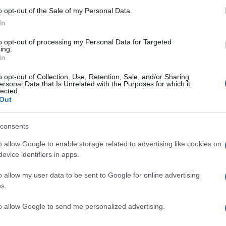
su
Netflix
fra tre giorni, il
9 luglio 2021
. La
o opt-out of the Sale of my Personal Data.
rte 3: 1666 uscirà invece il 16 luglio.
In
to opt-out of processing my Personal Data for Targeted
ing.
In
glio 2021
o opt-out of Collection, Use, Retention, Sale, and/or Sharing
ersonal Data that Is Unrelated with the Purposes for which it
021
lected.
Out
consents
o allow Google to enable storage related to advertising like cookies on
NEXT POST
evice identifiers in apps.
 i
Transformers: War for Cybertron: Il
Regno, il trailer ufficiale
o allow my user data to be sent to Google for online advertising
s.
Whatsapp
Stampa l'articolo
to allow Google to send me personalized advertising.