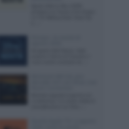
Agosto 2026 su Sky e NOW
prosegue con House of the Dragon
3 e The Walking Dead: Dead City
3,...»
Disney+, le novità di
agosto 2026
Ad agosto 2026 Disney+ Italia
propone il ritorno di Futurama, il
nuovo evento conclusivo de...»
McIntosh MX124, pre-
decoder A/V con Dirac Live
Room Correction
McIntosh espande la gamma con
un'elettronica 13.4 canali, dotata di
autocalibrazione con Dirac...»
Novità Apple TV+ a agosto
2026: tutte le uscite