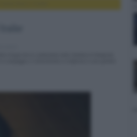
 Street Parte 2, il trailer
 trailer
e e serie tv
della trilogia horror ambientata nella cittadina di Shadyside,
e in campeggio e il divertimento si trasforma in una spietata