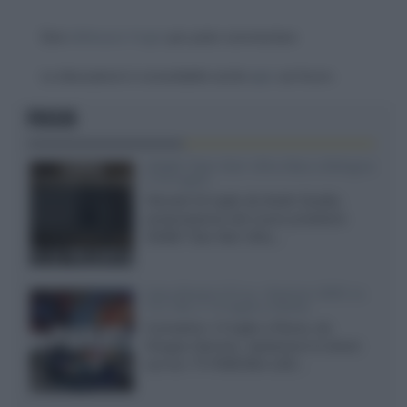
Devi
effettuare il login
per poter commentare
La discussione è consultabile anche
qui
, sul forum.
FOCUS
XGIMI Titan Noir Ultra Max a Bologna
il 23 luglio
Giovedì 23 luglio da Audio Quality,
presentazione del nuovo proiettore
XGIMI Titan Noir Ultra...
Sony Bravia 9 II vs. Hisense UR9S vs.
TCL C8L il 13 luglio a Roma
Il prossimo 13 luglio a Roma, da
Gruppo Garman, ripeteremo lo shoot-
out tra i TV RGB Mini-LED...