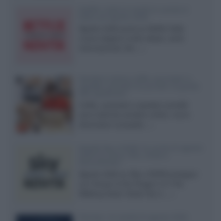
Netflix: tutte le novità in uscita in
Italia ad agosto 2026
Agosto 2026 porta su Netflix Italia
nuove stagioni molto attese, serie
internazionali, film...»
Vendere online cuffie, auricolari e
speaker portatili tra privati: la guida
alle spedizioni
Cuffie, auricolari e speaker portatili
sono facili da vendere online, ma le
dimensioni compatte...»
Novità Sky e NOW: le uscite di agosto
2026 tra serie, film, show e
documentari
Agosto 2026 su Sky e NOW prosegue
con House of the Dragon 3 e The
Walking Dead: Dead City 3,...»
Disney+, le novità di agosto 2026