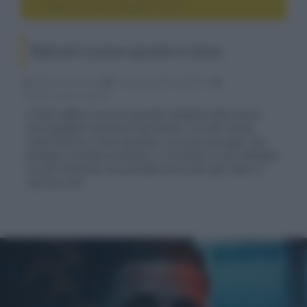
MobLand, il primo episodio in chiaro
MobLand, il primo episodio in chiaro
Fabrizio Guerrieri
10 Giugno 2025, alle 00:02
cinema, movie e serie tv
È stato diffuso il primo episodio integrale della nuova
serie gangster-drama di Guy Ritchie, con Tom Hardy,
Helen Mirren e Pierce Brosnan, in cui gli Harrigan, una
famiglia criminale londinese, si ritrovano in una battaglia
con gli Stevenson che potrebbe porre fine agli imperi e
alle loro vite