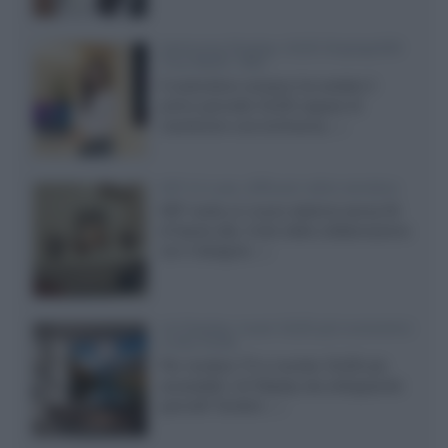
Samsung Display: OLED DisplayHDR
True Black 1400
Il costruttore coreano ha svelato il
primo pannello OLED capace di
mantenere una luminanza...»
KEF LS Luxe, diffusori attivi wireless
KEF svela un nuovo sistema senza fili
di fascia alta, frutto della collaborazione
con il designer...»
LG Display: nuovi OLED più economici
a due strati
Per rendere TV e monitor OLED più
accessibili, LG Display sta sviluppando
pannelli Tandem...»