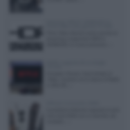
Samsung: HDR10+ ADVANCED su
Prime Video sulla gamma TV 2026
Prime Video diventa il primo servizio di
streaming a supportare HDR10+
ADVANCED, la nuova evoluzione...»
Netflix: supporto 4K su Google
Chrome
Il browser Chrome, finora limitato al
1080p, consente ora la visione di Netflix
in Ultra HD...»
Diffusori Q Acoustics 3040c
Il produttore britannico espande la serie
entry level 3000c con un secondo, più
compatto,...»