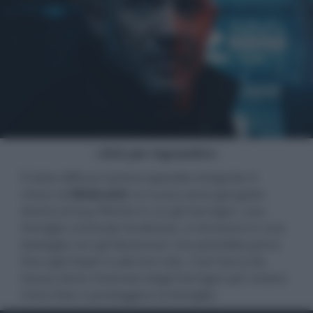
- click per ingrandire -
È stato diffuso il primo episodio integrale in
chiaro di
MobLand
, la nuova serie gangster-
drama di Guy Ritchie in cui gli Harrigan, una
famiglia criminale londinese, si ritrovano in una
battaglia con gli Stevenson che potrebbe porre
fine agli imperi e alle loro vite. Così Harry Da
Souza viene chiamato dagli Harrigan per essere
il loro fixer e proteggere la famiglia.