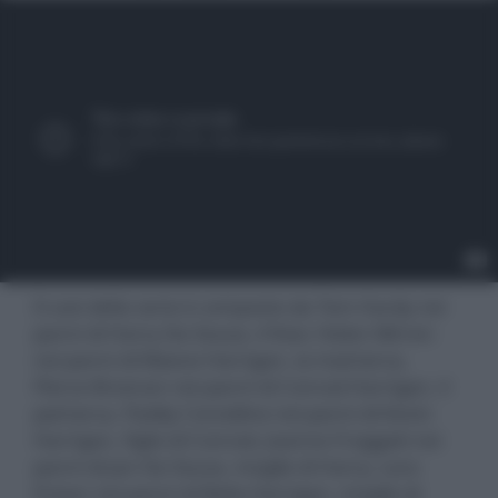
Il cast della serie è composto da Tom Hardy nei
panni di Harry Da Souza, il fixer, Helen Mirren
nei panni di Maeve Harrigan, la matriarca,
Pierce Brosnan nei panni di Conrad Harrigan, il
patriarca, Paddy Considine nei panni di Kevin
Harrigan, figlio di Conrad, Joanne Froggatt nei
panni di Jan Da Souza, moglie di Harry, Lara
Pulver nei panni di Bella Harrigan, moglie di