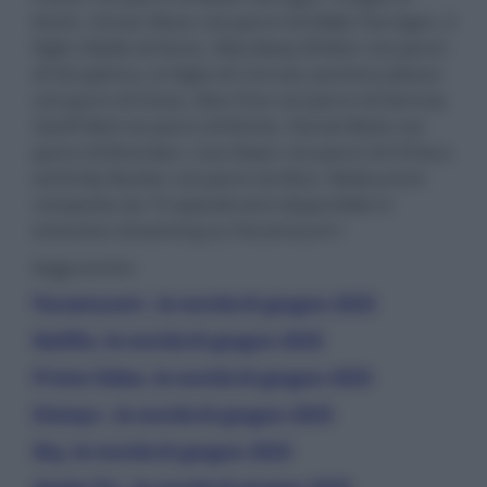
Kevin, Anson Boon nei panni di Eddie Harrigan, il
figlio ribelle di Kevin, Mandeep Dhillon nei panni
di Seraphina, la figlia di Conrad, Jasmine Jobson
nei panni di Zosia, Alex Fine nei panni di Donnie,
Geoff Bell nei panni di Richie, Daniel Betts nei
panni di Brendan, Lisa Dwan nei panni di O’Hara
ed Emily Barber nei panni di Alice. MobLand è
composta da 10 episodi ed è disponibile in
esclusiva streaming su Paramount+.
leggi anche:
Paramount+, le novità di giugno 2025
Netflix, le novità di giugno 2025
Prime Video, le novità di giugno 2025
Disney+, le novità di giugno 2025
Sky, le novità di giugno 2025