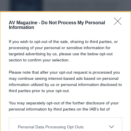
Ad agosto 2026 Disney+ Italia propone
il ritorno di Futurama, il nuovo evento
conclusivo de...»
AV Magazine -
Do Not Process My Personal
Information
McIntosh MX124, pre-decoder A/V
If you wish to opt-out of the sale, sharing to third parties, or
con Dirac Live Room Correction
processing of your personal or sensitive information for
McIntosh espande la gamma con
targeted advertising by us, please use the below opt-out
un'elettronica 13.4 canali, dotata di
section to confirm your selection.
autocalibrazione con Dirac...»
Please note that after your opt-out request is processed you
may continue seeing interest-based ads based on personal
Novità Apple TV+ a agosto 2026: tutte
le uscite ufficiali e il calendario
information utilized by us or personal information disclosed to
Apple TV+ inaugura agosto 2026 con il
third parties prior to your opt-out.
ritorno di alcune delle sue produzioni
più apprezzate,...»
You may separately opt-out of the further disclosure of your
personal information by third parties on the IAB’s list of
downstream participants.
Le funzioni nascoste più utili
all’interno degli smartphone
Personal Data Processing Opt Outs
This information may also be disclosed by us to third parties