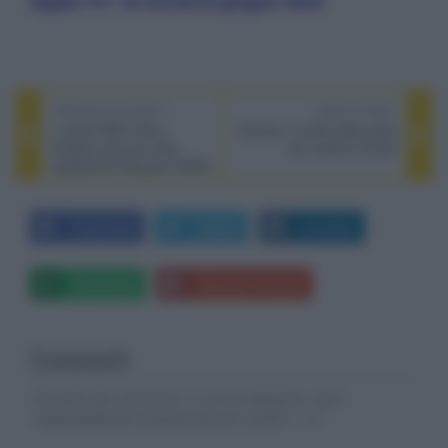
Apple TV+, le novità di giugno 2025
PREVIOUS POST
NEXT POST
I canali FAST Nexo
Olympo, il trailer della serie
Studios arrivano sulla
dei creatori di Elite
piattaforma Hisense VIDAA
Facebook
Twitter
LinkedIn
Whatsapp
Stampa l'articolo
Commenti
Gli autori dei commenti, e non la redazione, sono
responsabili dei contenuti da loro inseriti -
Info