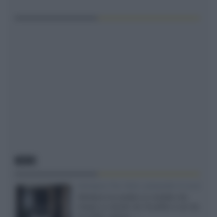
NEWS
Velodyne The 1824, subwoofer hi-end
Velodyne ha svelato un modello che
integra un woofer da 18 pollici e uno da
24 pollici, capace...»