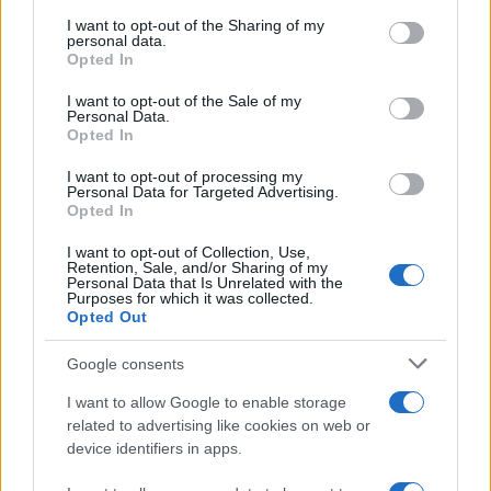
Dietro le funzioni più comuni di Android
on the IAB’s List of Downstream Participants that may further
e iPhone si nascondono strumenti poco
I want to opt-out of the Sharing of my
disclose it to other third parties.
personal data.
conosciuti...»
Opted In
Please note that this website/app uses one or more Google
services and may gather and store information including but
I want to opt-out of the Sale of my
Amazon Prime Video le novità di
Personal Data.
not limited to your visit or usage behaviour. You may click to
agosto 2026
Opted In
grant or deny consent to Google and its third-party tags to
Prime Video ha annunciato le principali
use your data for below specified purposes in below Google
novità in arrivo ad agosto 2026: tra i
I want to opt-out of processing my
consent section.
Personal Data for Targeted Advertising.
titoli di punta...»
Opted In
I want to opt-out of Collection, Use,
Retention, Sale, and/or Sharing of my
Personal Data that Is Unrelated with the
Purposes for which it was collected.
Opted Out
Google consents
I want to allow Google to enable storage
related to advertising like cookies on web or
device identifiers in apps.