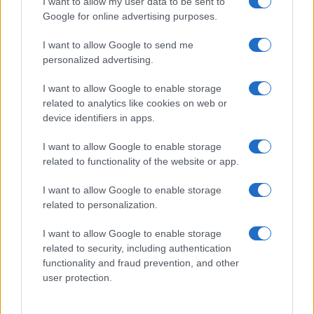
I want to allow my user data to be sent to
Google for online advertising purposes.
I want to allow Google to send me
personalized advertising.
I want to allow Google to enable storage
related to analytics like cookies on web or
AV Magazine
è membro EISA dal 2019
device identifiers in apps.
all'interno del Mobile Devices Expert Group
I want to allow Google to enable storage
Per informazioni:
www.eisa.eu
related to functionality of the website or app.
I want to allow Google to enable storage
related to personalization.
Legali
-
Privacy
-
Privicy settings
Cookie
-
Pubblicità
-
Redazione
I want to allow Google to enable storage
related to security, including authentication
AV Raw s.n.c. P.iva: 02040960672
functionality and fraud prevention, and other
AV Magazine - Testata giornalistica con registrazione Tribunale di
user protection.
Teramo n. 527 del 22.12.2004
Direttore Responsabile: Emidio Frattaroli
Editore: AV Raw s.n.c. - Iscrizione ROC n. 33221