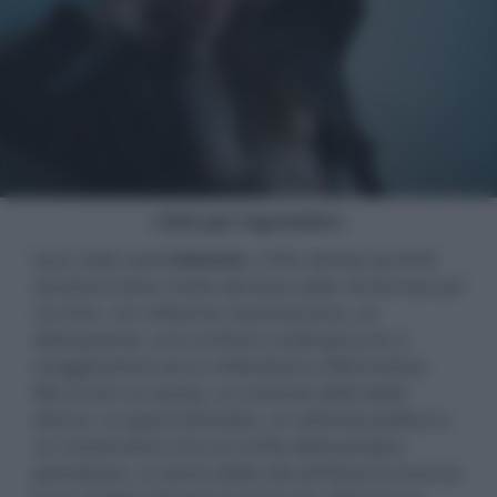
- click per ingrandire -
Esce nelle sale
Limonov
, il film diretto da Kirill
Serebrennikov tratto dal best seller di Emmanuel
Carrère. Un militante rivoluzionario, un
delinquente, uno scrittore underground, il
maggiordomo di un miliardario a Manhattan.
Ma anche un poeta, un amante delle belle
donne, un guerrafondaio, un attivista politico e
un romanziere che ha scritto della propria
grandezza. La storia della vita di Eduard Limonov