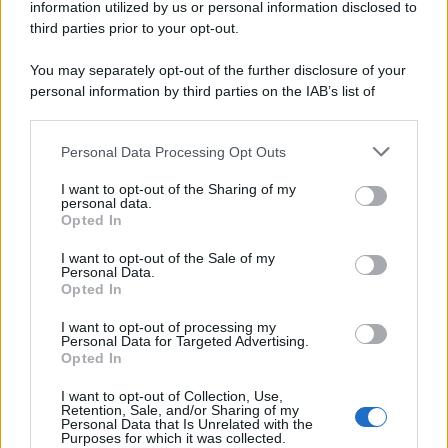
le uscite ufficiali e il calendario
information utilized by us or personal information disclosed to
Apple TV+ inaugura agosto 2026 con il
third parties prior to your opt-out.
ritorno di alcune delle sue produzioni
più apprezzate,...»
You may separately opt-out of the further disclosure of your
personal information by third parties on the IAB’s list of
downstream participants.
Le funzioni nascoste più utili
all’interno degli smartphone
Personal Data Processing Opt Outs
This information may also be disclosed by us to third parties
Dietro le funzioni più comuni di Android
on the IAB’s List of Downstream Participants that may further
e iPhone si nascondono strumenti poco
I want to opt-out of the Sharing of my
disclose it to other third parties.
personal data.
conosciuti...»
Opted In
Please note that this website/app uses one or more Google
services and may gather and store information including but
I want to opt-out of the Sale of my
Amazon Prime Video le novità di
Personal Data.
not limited to your visit or usage behaviour. You may click to
agosto 2026
Opted In
grant or deny consent to Google and its third-party tags to
Prime Video ha annunciato le principali
use your data for below specified purposes in below Google
novità in arrivo ad agosto 2026: tra i
I want to opt-out of processing my
consent section.
Personal Data for Targeted Advertising.
titoli di punta...»
Opted In
I want to opt-out of Collection, Use,
Retention, Sale, and/or Sharing of my
Personal Data that Is Unrelated with the
Purposes for which it was collected.