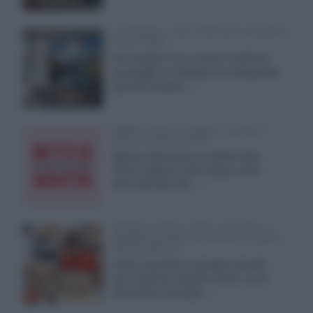
LG Display: nuovi OLED più economici
a due strati
Per rendere TV e monitor OLED più
accessibili, LG Display sta sviluppando
pannelli Tandem...»
Netflix: tutte le novità in uscita in
Italia ad agosto 2026
Agosto 2026 porta su Netflix Italia
nuove stagioni molto attese, serie
internazionali, film...»
Vendere online cuffie, auricolari e
speaker portatili tra privati: la guida
alle spedizioni
Cuffie, auricolari e speaker portatili
sono facili da vendere online, ma le
dimensioni compatte...»