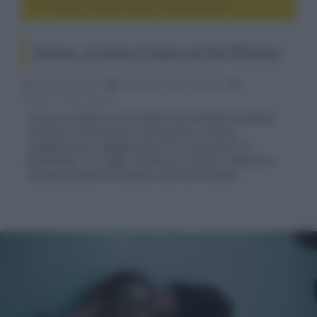
Limonov, al cinema il biopic con Ben Whishaw
Limonov, al cinema il biopic con Ben Whishaw
Fabrizio Guerrieri
04 Settembre 2024, alle 00:38
cinema, movie e serie tv
Arriva al cinema la storia della vita di Eduard Limonov,
militante rivoluzionario, delinquente, scrittore
underground e maggiordomo di un miliardario a
Manhattan, un viaggio attraverso la Russia, l’America e
l’Europa durante la seconda metà del XX secolo