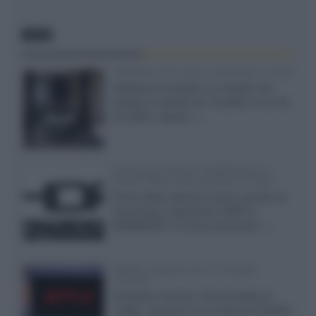
NEWS
Velodyne The 1824, subwoofer hi-end
Velodyne ha svelato un modello che
integra un woofer da 18 pollici e uno da
24 pollici, capace...»
Samsung: HDR10+ ADVANCED su
Prime Video sulla gamma TV 2026
Prime Video diventa il primo servizio di
streaming a supportare HDR10+
ADVANCED, la nuova evoluzione...»
Netflix: supporto 4K su Google
Chrome
Il browser Chrome, finora limitato al
1080p, consente ora la visione di Netflix