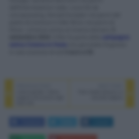
dell’intervistatrice radio, Louis-Do de
Lencquesaing, Donald Sumpter nei panni del
padre di Limonov e Odin Biron nei panni di
Ethan. Limonov arriva al cinema domani,
5
settembre 2024
. Il film fa parte della
campagna
estiva
Cinema in Festa
che permette l’ingresso
in sala al prezzo di soli
3 euro e 50
.
PREVIOUS POST
NEXT POST
L'amica geniale, l’ultima
Tutto chiede salvezza, la
stagione arriva prima negli
seconda stagione
Stati Uniti
Facebook
Twitter
LinkedIn