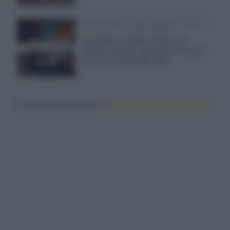
Sony Bravia 9 II vs. Hisense UR9S vs.
TCL C8L il 13 luglio a Roma
Il prossimo 13 luglio a Roma, da
Gruppo Garman, ripeteremo lo shoot-
out tra i TV RGB Mini-LED...