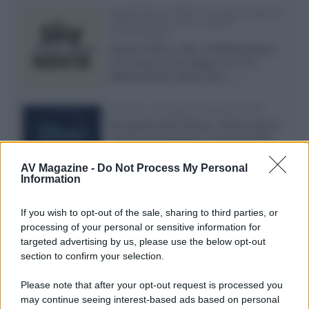
Novità Sky e NOW: le uscite di agosto
2026 tra serie, film, show e
documentari
Agosto 2026 su Sky e NOW prosegue
con House of the Dragon 3 e The
Walking Dead: Dead City 3,...»
Disney+, le novità di agosto 2026
Ad agosto 2026 Disney+ Italia propone
il ritorno di Futurama, il nuovo evento
conclusivo de...»
AV Magazine -
Do Not Process My Personal
Information
McIntosh MX124, pre-decoder A/V
If you wish to opt-out of the sale, sharing to third parties, or
con Dirac Live Room Correction
processing of your personal or sensitive information for
McIntosh espande la gamma con
targeted advertising by us, please use the below opt-out
un'elettronica 13.4 canali, dotata di
section to confirm your selection.
autocalibrazione con Dirac...»
Please note that after your opt-out request is processed you
may continue seeing interest-based ads based on personal
Novità Apple TV+ a agosto 2026: tutte