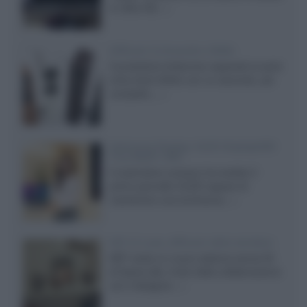
in Ultra HD...»
Diffusori Q Acoustics 3040c
Il produttore britannico espande la serie
entry level 3000c con un secondo, più
compatto,...»
Samsung Display: OLED DisplayHDR
True Black 1400
Il costruttore coreano ha svelato il
primo pannello OLED capace di
mantenere una luminanza...»
KEF LS Luxe, diffusori attivi wireless
KEF svela un nuovo sistema senza fili
di fascia alta, frutto della collaborazione
con il designer...»