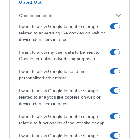
Opted Out
Google consents
I want to allow Google to enable storage
related to advertising like cookies on web or
device identifiers in apps.
I want to allow my user data to be sent to
Google for online advertising purposes.
I want to allow Google to send me
personalized advertising.
I want to allow Google to enable storage
related to analytics like cookies on web or
AV Magazine
è membro EISA dal 2019
device identifiers in apps.
all'interno del Mobile Devices Expert Group
I want to allow Google to enable storage
Per informazioni:
www.eisa.eu
related to functionality of the website or app.
I want to allow Google to enable storage