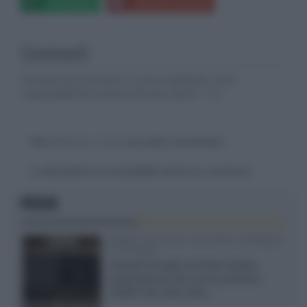
Whatsapp
Stampa l'articolo
Commenti
Gli autori dei commenti, e non la redazione, sono
responsabili dei contenuti da loro inseriti -
Info
Devi
effettuare il login
per poter commentare
La discussione è consultabile anche
qui
, sul forum.
FOCUS
XGIMI Titan Noir Ultra Max a Bologna
il 23 luglio
Giovedì 23 luglio da Audio Quality,
presentazione del nuovo proiettore
XGIMI Titan Noir Ultra...