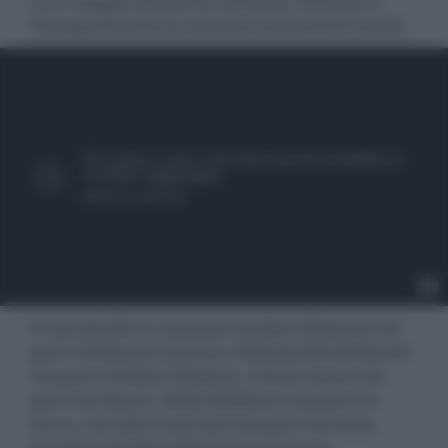
è un viaggio attraverso la Russia, l’America e
l’Europa durante la seconda metà del XX secolo.
Il cast del film è composto da Ben Whishaw nei
panni di Ėduard Limonov, Viktorija Mirošničenko
nei panni di Elena Ščapova, Tomas Arana nei
panni di Steven, Maša Maškova nei panni di
Anna, Corrado Invernizzi nei panni di Lënja
Kosogor, Sandrine Bonnaire nei panni