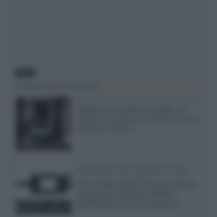
NEWS
Velodyne The 1824, subwoofer hi-end
Velodyne ha svelato un modello che
integra un woofer da 18 pollici e uno da
24 pollici, capace...»
Samsung: HDR10+ ADVANCED su
Prime Video sulla gamma TV 2026
Prime Video diventa il primo servizio di
streaming a supportare HDR10+
ADVANCED, la nuova evoluzione...»