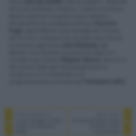
Perro (
Harvey Guillén
,
Vita da vampiro - What We
Do in the Shadows
). Insieme, il nostro trio di eroi
dovrà rimanere un passo avanti rispetto a
Riccioli d’Oro (la candidata all'Oscar
Florence
Pugh
,
Black Widow
) e alla Famiglia del Crimine
dei Tre Orsi, composta da “Grande” Jack Horner
(il vincitore agli Emmy
John Mulaney
,
Big
Mouth
), il terrificante cacciatore di taglie, e il
Grande Lupo Cattivo (
Wagner Moura
,
Narcos
). Il
film arriva nelle sale cinematografiche in
anteprima il 3 e 4 dicembre e in
programmazione normale dal
7 dicembre 2022
.
PREVIOUS POST
NEXT POST
Le otto montagne, il trailer
Gli occhi del Diavolo, arriva
del film con Marinelli e
al cinema l’horror
Borghi
sovrannaturale