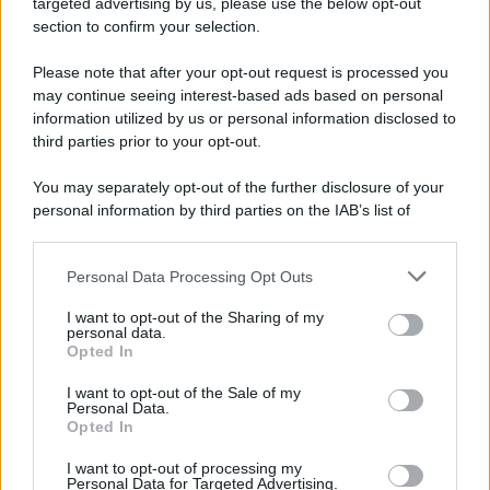
targeted advertising by us, please use the below opt-out
un'elettronica 13.4 canali, dotata di
section to confirm your selection.
autocalibrazione con Dirac...»
Please note that after your opt-out request is processed you
may continue seeing interest-based ads based on personal
Novità Apple TV+ a agosto 2026: tutte
le uscite ufficiali e il calendario
information utilized by us or personal information disclosed to
Apple TV+ inaugura agosto 2026 con il
third parties prior to your opt-out.
ritorno di alcune delle sue produzioni
più apprezzate,...»
You may separately opt-out of the further disclosure of your
personal information by third parties on the IAB’s list of
downstream participants.
Le funzioni nascoste più utili
all’interno degli smartphone
Personal Data Processing Opt Outs
This information may also be disclosed by us to third parties
Dietro le funzioni più comuni di Android
on the IAB’s List of Downstream Participants that may further
e iPhone si nascondono strumenti poco
I want to opt-out of the Sharing of my
disclose it to other third parties.
personal data.
conosciuti...»
Opted In
Please note that this website/app uses one or more Google
services and may gather and store information including but
I want to opt-out of the Sale of my
Amazon Prime Video le novità di
Personal Data.
not limited to your visit or usage behaviour. You may click to
agosto 2026
Opted In
grant or deny consent to Google and its third-party tags to
Prime Video ha annunciato le principali
use your data for below specified purposes in below Google
novità in arrivo ad agosto 2026: tra i
I want to opt-out of processing my
consent section.
Personal Data for Targeted Advertising.