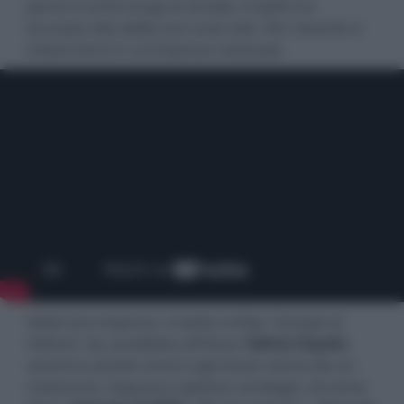
perso il conto lungo la strada, il Gatto ha
bruciato otto delle sue nove vite. Per riaverle si
imbarcherà in un’impresa colossale.
Nella loro impresa, il Gatto e Kitty "Zampe di
Velluto" (la candidata all’Oscar
Salma Hayek
)
saranno aiutati contro ogni buon senso da un
malconcio, loquace e gioioso randagio, di nome