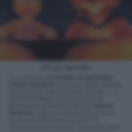
- click per ingrandire -
È in arrivo nelle sale
Il Gatto con gli Stivali 2:
L’Ultimo Desiderio
, il secondo capitolo dedicato
al piccolo eroe dagli occhi teneri di Shrek, in cui
l’audace fuorilegge, il Gatto con gli Stivali
(interpretato dal candidato all’Oscar
Antonio
Banderas
), pagherà un prezzo alto per la sua
famigerata passione per il pericolo e la
noncuranza per la sicurezza. Nonostante abbia