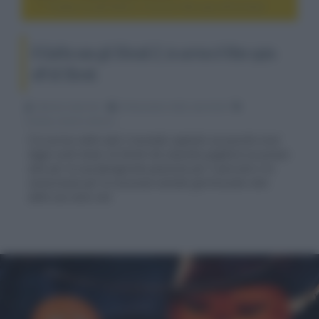
Il Gatto con gli Stivali 2, in arrivo il film spin-off di Shrek
Il Gatto con gli Stivali 2, in arrivo il film spin-
off di Shrek
Fabrizio Guerrieri
20 Novembre 2022, alle 03:28
cinema, movie e serie tv
È in arrivo nelle sale il secondo capitolo sul piccolo eroe
dagli occhi teneri di Shrek che stavolta pagherà un prezzo
alto per la sua famigerata passione per il pericolo e la
noncuranza per la sicurezza avendo già bruciato otto
delle sue nove vite