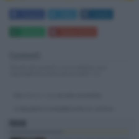
Facebook
Twitter
LinkedIn
Whatsapp
Stampa l'articolo
Commenti
Gli autori dei commenti, e non la redazione, sono
responsabili dei contenuti da loro inseriti -
Info
Devi
effettuare il login
per poter commentare
La discussione è consultabile anche
qui
, sul forum.
FOCUS