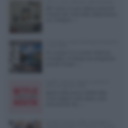
KEF LS Luxe, diffusori attivi wireless
KEF svela un nuovo sistema senza fili
di fascia alta, frutto della collaborazione
con il designer...»
LG Display: nuovi OLED più economici
a due strati
Per rendere TV e monitor OLED più
accessibili, LG Display sta sviluppando
pannelli Tandem...»
Netflix: tutte le novità in uscita in
Italia ad agosto 2026
Agosto 2026 porta su Netflix Italia
nuove stagioni molto attese, serie
internazionali, film...»
Vendere online cuffie, auricolari e
speaker portatili tra privati: la guida