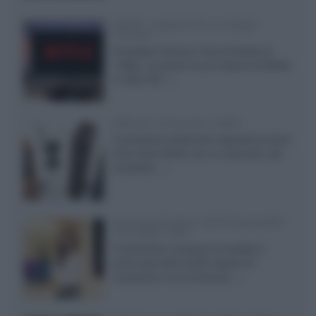
Netflix: supporto 4K su Google
Chrome
Il browser Chrome, finora limitato al
1080p, consente ora la visione di Netflix
in Ultra HD...»
Diffusori Q Acoustics 3040c
Il produttore britannico espande la serie
entry level 3000c con un secondo, più
compatto,...»
Samsung Display: OLED DisplayHDR
True Black 1400
Il costruttore coreano ha svelato il
primo pannello OLED capace di
mantenere una luminanza...»