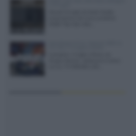
XGIMI Titan Noir Ultra Max a Bologna
il 23 luglio
Giovedì 23 luglio da Audio Quality,
presentazione del nuovo proiettore
XGIMI Titan Noir Ultra...
Sony Bravia 9 II vs. Hisense UR9S vs.
TCL C8L il 13 luglio a Roma
Il prossimo 13 luglio a Roma, da
Gruppo Garman, ripeteremo lo shoot-
out tra i TV RGB Mini-LED...