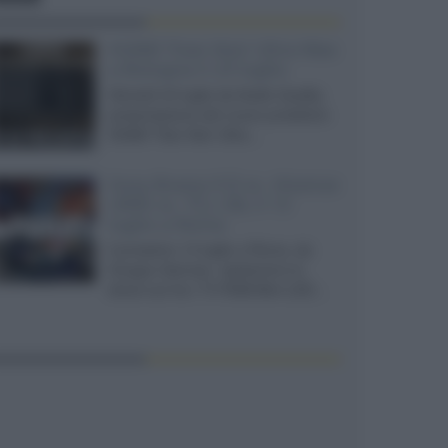
XGIMI Titan Noir Ultra Max
a Bologna il 23 luglio
Giovedì 23 luglio da Audio Quality,
presentazione del nuovo proiettore
XGIMI Titan Noir Ultra...
Sony Bravia 9 II vs. Hisense
UR9S vs. TCL C8L il 13
luglio a Roma
Il prossimo 13 luglio a Roma, da
Gruppo Garman, ripeteremo lo
shoot-out tra i TV RGB Mini-LED...