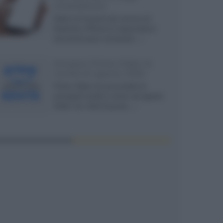
smartphone
Dietro le funzioni più comuni di
Android e iPhone si nascondono
strumenti poco conosciuti...»
Amazon Prime Video le
novità di agosto 2026
Prime Video ha annunciato le
principali novità in arrivo ad agosto
2026: tra i titoli di punta...»