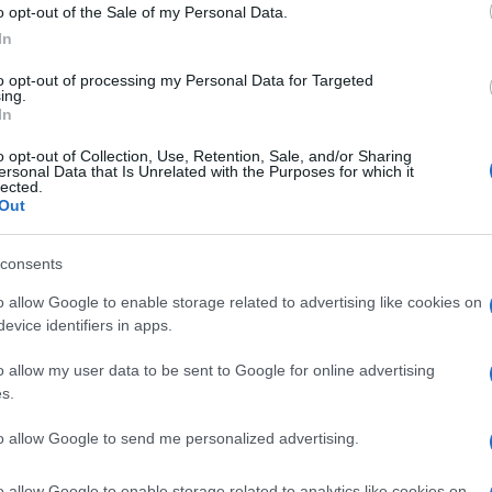
o opt-out of the Sale of my Personal Data.
ounsou
nei panni del padre di Jann e
Geri
In
 arriverà nelle sale cinematografiche il
20
to opt-out of processing my Personal Data for Targeted
ing.
In
o opt-out of Collection, Use, Retention, Sale, and/or Sharing
ersonal Data that Is Unrelated with the Purposes for which it
lected.
NEXT POST
Out
Insidious: La Porta Rossa, l’ultimo
capitolo della saga
consents
o allow Google to enable storage related to advertising like cookies on
Whatsapp
Stampa l'articolo
evice identifiers in apps.
o allow my user data to be sent to Google for online advertising
s.
to allow Google to send me personalized advertising.
nsabili dei contenuti da loro inseriti -
Info
o allow Google to enable storage related to analytics like cookies on