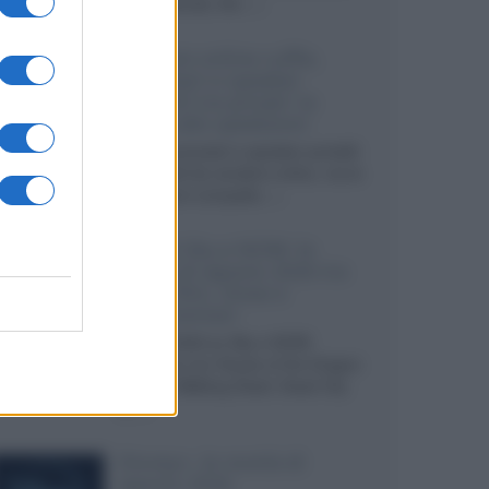
internazionali, film...»
Vendere online cuffie,
auricolari e speaker
portatili tra privati: la
guida alle spedizioni
Cuffie, auricolari e speaker portatili
sono facili da vendere online, ma le
dimensioni compatte...»
Novità Sky e NOW: le
uscite di agosto 2026 tra
serie, film, show e
documentari
Agosto 2026 su Sky e NOW
prosegue con House of the Dragon
3 e The Walking Dead: Dead City
3,...»
Disney+, le novità di
agosto 2026