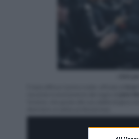
- click p
È stato diffuso il primo trailer ufficiale di
Gran
racconta il coronamento del sogno di
Jann M
Turismo, che grazie alle sue abilità di gioco v
diventare un pilota professionista.