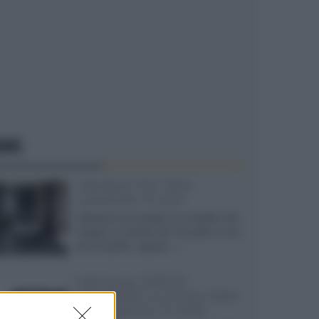
EWS
Velodyne The 1824,
subwoofer hi-end
Velodyne ha svelato un modello che
integra un woofer da 18 pollici e uno
da 24 pollici, capace...»
Samsung: HDR10+
ADVANCED su Prime Video
sulla gamma TV 2026