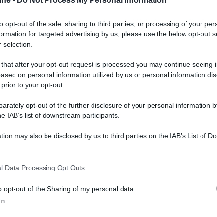
ine -
Do Not Process My Personal Information
to opt-out of the sale, sharing to third parties, or processing of your per
formation for targeted advertising by us, please use the below opt-out s
 selection.
 that after your opt-out request is processed you may continue seeing i
ased on personal information utilized by us or personal information dis
 prior to your opt-out.
rately opt-out of the further disclosure of your personal information by
he IAB’s list of downstream participants.
tion may also be disclosed by us to third parties on the IAB’s List of 
 that may further disclose it to other third parties.
 that this website/app uses one or more Google services and may gath
l Data Processing Opt Outs
including but not limited to your visit or usage behaviour. You may click 
ne di guida sviluppati da Polyphony Digital e
 to Google and its third-party tags to use your data for below specifi
o opt-out of the Sharing of my personal data.
 1997, il film è diretto da Neill Blomkamp,
ogle consent section.
In
vede nel cast
Archie Madekwe
nei panni del
 Jack Salter, allenatore di Jann,
Orlando