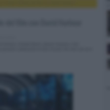
 il trailer ufficiale del film con David Harbour
ale del film con David Harbour
ie e serie tv
 David Harbour, Orlando Bloom, Djimon Hounsou e Geri
un giocatore adolescente di Gran Turismo che vince una serie