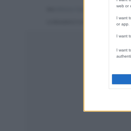
web or d
Devi
effettuare il login
per poter commentare
I want t
La discussione è consultabile anche
qui
, sul
or app.
I want t
I want t
authenti