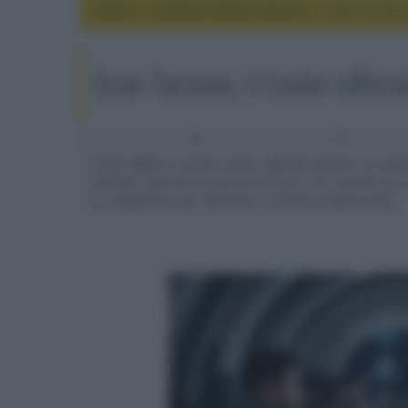
Home
cinema, movie e serie tv
Gran Turismo,
Gran Turismo, il trailer uffici
Fabrizio Guerrieri
15 Maggio 2023, alle 01:53
cinema, mov
È stato diffuso il primo trailer ufficiale del film con
Halliwell, ispirato da una storia vera, che racconta di 
di competizioni per diventare un pilota professionista