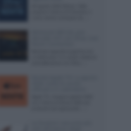
Ad agosto 2026 Disney+ Italia
propone il ritorno di Futurama, il
nuovo evento conclusivo de...»
McIntosh MX124, pre-
decoder A/V con Dirac Live
Room Correction
McIntosh espande la gamma con
un'elettronica 13.4 canali, dotata di
autocalibrazione con Dirac...»
Novità Apple TV+ a agosto
2026: tutte le uscite
ufficiali e il calendario
Apple TV+ inaugura agosto 2026
con il ritorno di alcune delle sue
produzioni più apprezzate,...»
Le funzioni nascoste più
utili all’interno degli