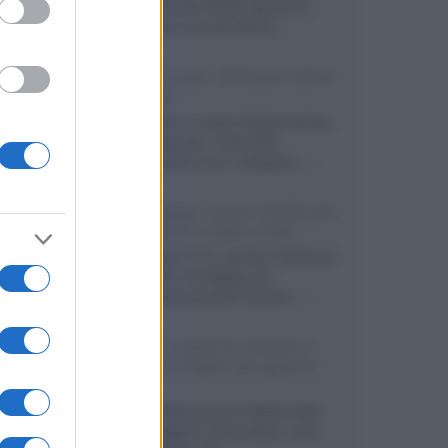
primo pannello OLED capace di
mantenere una luminanza...»
KEF LS Luxe, diffusori attivi
wireless
KEF svela un nuovo sistema senza
fili di fascia alta, frutto della
collaborazione con il designer...»
LG Display: nuovi OLED più
economici a due strati
Per rendere TV e monitor OLED più
accessibili, LG Display sta
sviluppando pannelli Tandem...»
Netflix: tutte le novità in
uscita in Italia ad agosto
2026
Agosto 2026 porta su Netflix Italia
nuove stagioni molto attese, serie