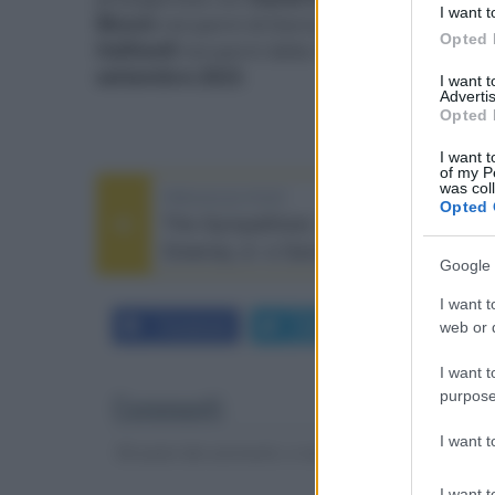
I want t
Bloom
nei panni di Danny Moore,
Djimon H
Opted 
Halliwell
nei panni della madre. Gran Turismo
settembre 2023
.
I want 
Advertis
Opted 
I want t
of my P
was col
PREVIOUS POST
Opted 
The Sympathizer, la serie con Robert
Downey Jr. e Sandra Oh
Google 
I want t
Facebook
Twitter
LinkedIn
web or d
I want t
purpose
Commenti
I want 
Gli autori dei commenti, e non la redazione, sono respo
I want t