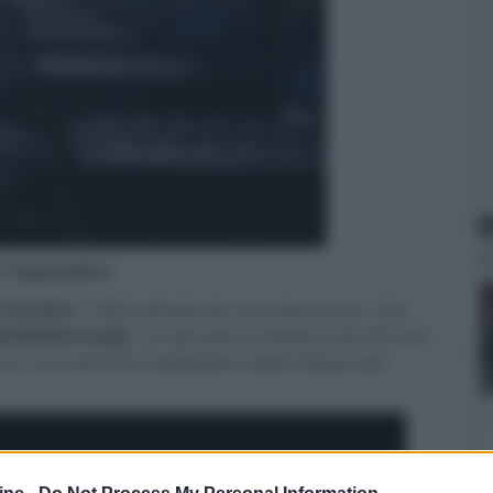
N
er ingrandire -
 Turismo
, il film ispirato da una storia vera, che
ardenborough
, un giocatore adolescente di Gran
ince una serie di competizioni della Nissan per