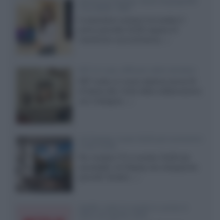
Samsung Display: OLED DisplayHDR
True Black 1400
Il costruttore coreano ha svelato il
primo pannello OLED capace di
mantenere una luminanza...»
KEF LS Luxe, diffusori attivi wireless
KEF svela un nuovo sistema senza fili
di fascia alta, frutto della collaborazione
con il designer...»
LG Display: nuovi OLED più economici
a due strati
Per rendere TV e monitor OLED più
accessibili, LG Display sta sviluppando
pannelli Tandem...»
Netflix: tutte le novità in uscita in
Italia ad agosto 2026