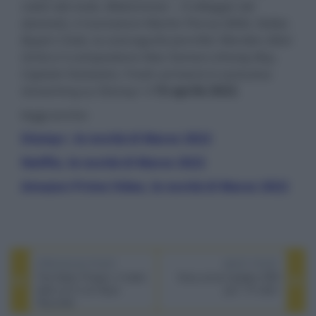
radici del male
,
Midsommar – Il villaggio dei
dannati
), il montatore Martin Pensa (
Wild
,
Dallas
Buyers Club
), la scenografa Jennifer Morden (
Riot
Girls
) e il compositore Alex Somers (
Honey Boy
,
Captain Fantastic
). Fresh arriverà in esclusiva
streaming su Disney+ il
15 aprile 2022
.
leggi anche:
Disney+, le novità di Marzo 2022
Netflix, le novità di Marzo 2022
Amazon Prime Video, le novità di Marzo 2022
PREVIOUS POST
NEXT POST
The Adam Project, il trailer
Sony avvia l'update VRR
dello sci-fi con Ryan
per i TV 2021
Reynolds