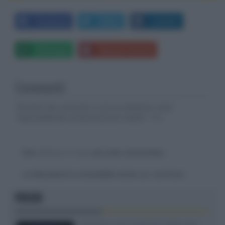
Facebook
Twitter
LinkedIn
Whatsapp
Stampa l'articolo
Commenti
Gli autori dei commenti, e non la redazione, sono
responsabili dei contenuti da loro inseriti -
Info
Devi
effettuare il login
per poter commentare
La discussione è consultabile anche
qui
, sul forum.
FOCUS
SQD-Mini LED 5.000 NIT 2040 zone