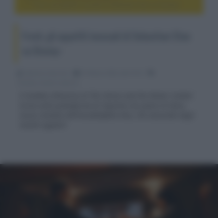
Fresh, gli appetiti inusuali di Sebastian Stan su Disney+
Fresh, gli appetiti inusuali di Sebastian Stan
su Disney+
Fabrizio Guerrieri
01 Marzo 2022, alle 18:12
cinema, movie e serie tv
Il Soldato d’Inverno di The Falcon and the Winter Soldier
torna sulla piattaforma di Topolino nei panni di Steve,
nuovo amante dell’insoddisfatta Noa, che nasconde degli
insoliti appetiti