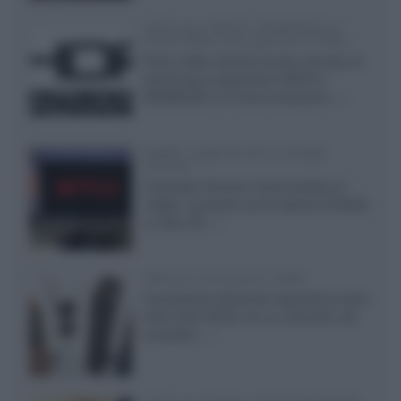
Samsung: HDR10+ ADVANCED su
Prime Video sulla gamma TV 2026
Prime Video diventa il primo servizio di
streaming a supportare HDR10+
ADVANCED, la nuova evoluzione...»
Netflix: supporto 4K su Google
Chrome
Il browser Chrome, finora limitato al
1080p, consente ora la visione di Netflix
in Ultra HD...»
Diffusori Q Acoustics 3040c
Il produttore britannico espande la serie
entry level 3000c con un secondo, più
compatto,...»