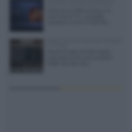
TCL 65C8L a 838 euro IVA inclusa
Grazie ad una offerta amazon e al
cache-back di TCL, è possibile
acquistare il nuovo TV SQD-Mini...
XGIMI Titan Noir Ultra Max a Bologna
il 23 luglio
Giovedì 23 luglio da Audio Quality,
presentazione del nuovo proiettore
XGIMI Titan Noir Ultra...