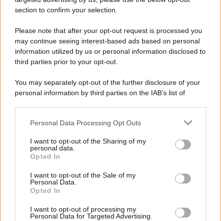
conclusivo de...»
section to confirm your selection.
Please note that after your opt-out request is processed you
may continue seeing interest-based ads based on personal
McIntosh MX124, pre-decoder A/V
con Dirac Live Room Correction
information utilized by us or personal information disclosed to
McIntosh espande la gamma con
third parties prior to your opt-out.
un'elettronica 13.4 canali, dotata di
autocalibrazione con Dirac...»
You may separately opt-out of the further disclosure of your
personal information by third parties on the IAB’s list of
downstream participants.
Novità Apple TV+ a agosto 2026: tutte
le uscite ufficiali e il calendario
Personal Data Processing Opt Outs
This information may also be disclosed by us to third parties
Apple TV+ inaugura agosto 2026 con il
on the IAB’s List of Downstream Participants that may further
ritorno di alcune delle sue produzioni
I want to opt-out of the Sharing of my
disclose it to other third parties.
personal data.
più apprezzate,...»
Opted In
Please note that this website/app uses one or more Google
services and may gather and store information including but
I want to opt-out of the Sale of my
Le funzioni nascoste più utili
Personal Data.
not limited to your visit or usage behaviour. You may click to
all’interno degli smartphone
Opted In
grant or deny consent to Google and its third-party tags to
Dietro le funzioni più comuni di Android
use your data for below specified purposes in below Google
e iPhone si nascondono strumenti poco
I want to opt-out of processing my
consent section.
Personal Data for Targeted Advertising.
conosciuti...»