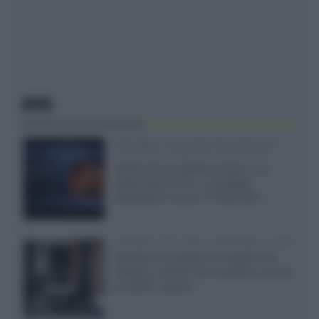
NEWS
SQD-Mini LED 5.000 NIT 2040 zone
TCL 65C8L a 838 euro IVA inclusa
Grazie ad una offerta amazon e al
cache-back di TCL, è possibile
acquistare il nuovo TV SQD-Mini...»
Velodyne The 1824, subwoofer hi-end
Velodyne ha svelato un modello che
integra un woofer da 18 pollici e uno da
24 pollici, capace...»