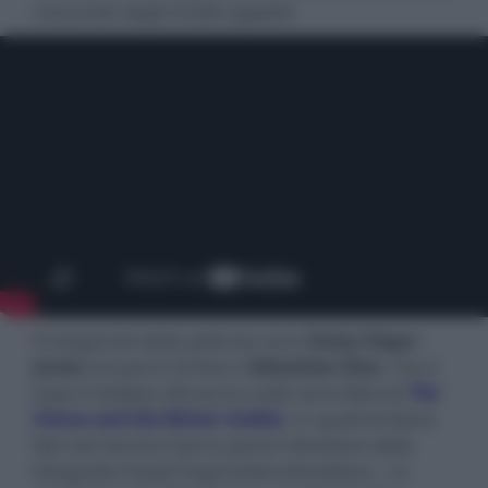
nasconde degli insoliti appetiti.
Protagonisti della pellicola sono
Daisy Edgar-
Jones
nei panni di Noa e
Sebastian Stan
, che è
stato il Soldato d’Inverno nella serie Marvel
The
Falcon and the Winter Soldier
, in quelli di Steve.
Del cast tecnico fanno parte il direttore della
fotografia Pawel Pogorzelski (
Hereditary – Le