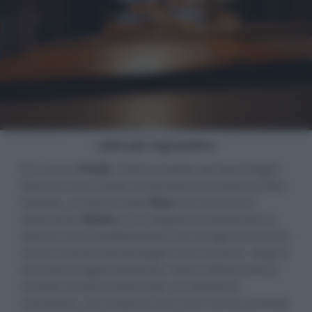
- click per ingrandire -
È in arrivo
Fresh
, il film prodotto da Searchlight
Pictures che è stato acclamato al Sundance Film
Festival. La storia vede
Noa
che incontra il
seducente
Steve
in un negozio di alimentari e,
data la sua insoddisfazione con le app di incontri,
corre il rischio lasciandogli il suo numero. Dopo il
loro primo appuntamento, Noa è affascinata e
accetta l’invito di Steve per un weekend
romantico, ma scoprirà che il suo nuovo amante