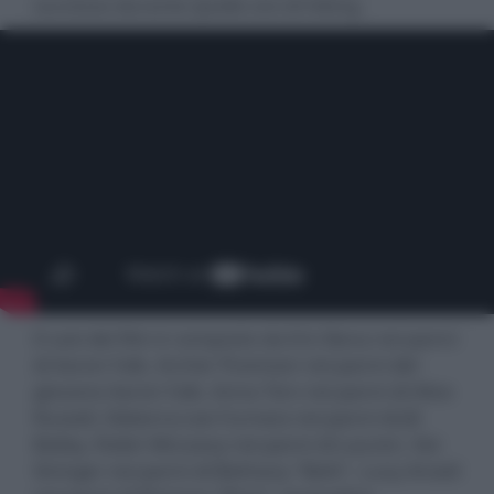
successo durante quelle ore di hiking.
Il cast del film è composto da Eric Bana nei panni
di Aaron Falk, Archie Thomson nei panni del
giovane Aaron Falk, Anna Torv nei panni di Alice
Russell, Deborra-Lee Furness nei panni di Jill
Bailey, Robin McLeavy nei panni di Lauren, Sisi
Stringer nei panni di Bethany "Beth", Lucy Ansell