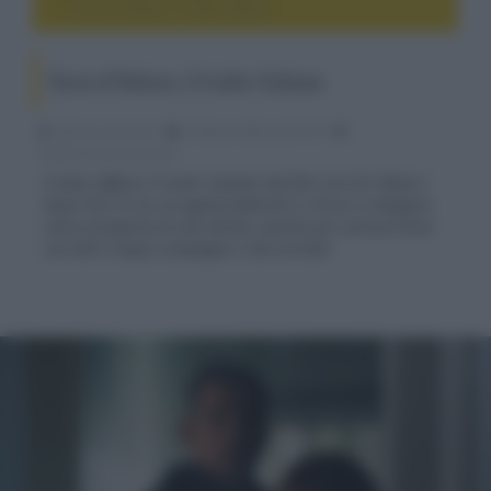
Force of Nature, il trailer italiano
Force of Nature, il trailer italiano
Fabrizio Guerrieri
12 Marzo 2024, alle 02:16
cinema, movie e serie tv
È stato diffuso il trailer italiano del film con Eric Bana e
Anna Torv in cui un agente federale si ritrovi a indagare
sulla scomparsa di una donna, partita per un'escursione
con altre cinque compagne e mai tornata