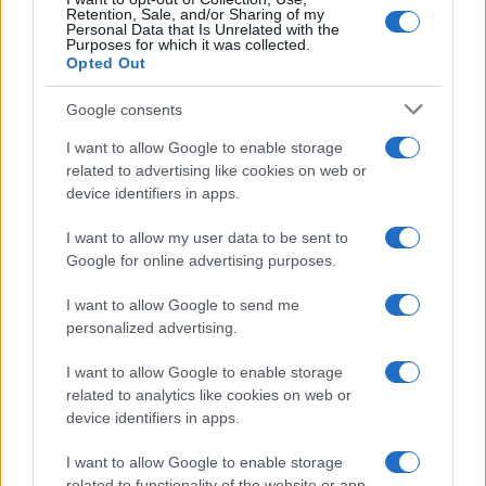
Retention, Sale, and/or Sharing of my
Personal Data that Is Unrelated with the
Purposes for which it was collected.
Opted Out
Google consents
I want to allow Google to enable storage
related to advertising like cookies on web or
device identifiers in apps.
I want to allow my user data to be sent to
Google for online advertising purposes.
I want to allow Google to send me
personalized advertising.
I want to allow Google to enable storage
related to analytics like cookies on web or
AV Magazine
è membro EISA dal 2019
device identifiers in apps.
all'interno del Mobile Devices Expert Group
I want to allow Google to enable storage
Per informazioni:
www.eisa.eu
related to functionality of the website or app.