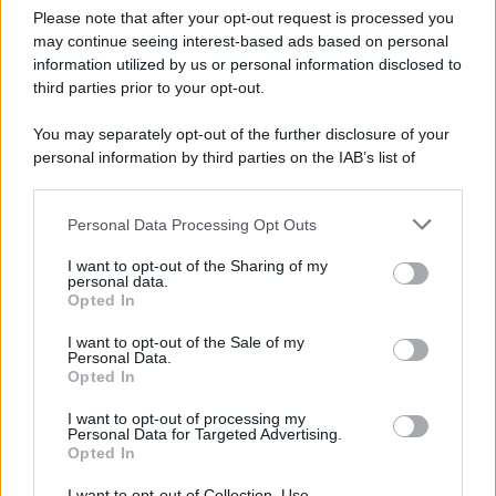
Please note that after your opt-out request is processed you
may continue seeing interest-based ads based on personal
McIntosh MX124, pre-decoder A/V
con Dirac Live Room Correction
information utilized by us or personal information disclosed to
McIntosh espande la gamma con
third parties prior to your opt-out.
un'elettronica 13.4 canali, dotata di
autocalibrazione con Dirac...»
You may separately opt-out of the further disclosure of your
personal information by third parties on the IAB’s list of
downstream participants.
Novità Apple TV+ a agosto 2026: tutte
le uscite ufficiali e il calendario
Personal Data Processing Opt Outs
This information may also be disclosed by us to third parties
Apple TV+ inaugura agosto 2026 con il
on the IAB’s List of Downstream Participants that may further
ritorno di alcune delle sue produzioni
I want to opt-out of the Sharing of my
disclose it to other third parties.
personal data.
più apprezzate,...»
Opted In
Please note that this website/app uses one or more Google
services and may gather and store information including but
I want to opt-out of the Sale of my
Le funzioni nascoste più utili
Personal Data.
not limited to your visit or usage behaviour. You may click to
all’interno degli smartphone
Opted In
grant or deny consent to Google and its third-party tags to
Dietro le funzioni più comuni di Android
use your data for below specified purposes in below Google
e iPhone si nascondono strumenti poco
I want to opt-out of processing my
consent section.
Personal Data for Targeted Advertising.
conosciuti...»
Opted In
I want to opt-out of Collection, Use,