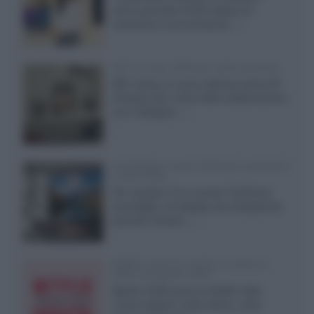
primo pannello OLED capace di
mantenere una luminanza...»
KEF LS Luxe, diffusori attivi wireless
KEF svela un nuovo sistema senza fili
di fascia alta, frutto della collaborazione
con il designer...»
LG Display: nuovi OLED più economici
a due strati
Per rendere TV e monitor OLED più
accessibili, LG Display sta sviluppando
pannelli Tandem...»
Netflix: tutte le novità in uscita in
Italia ad agosto 2026
Agosto 2026 porta su Netflix Italia
nuove stagioni molto attese, serie