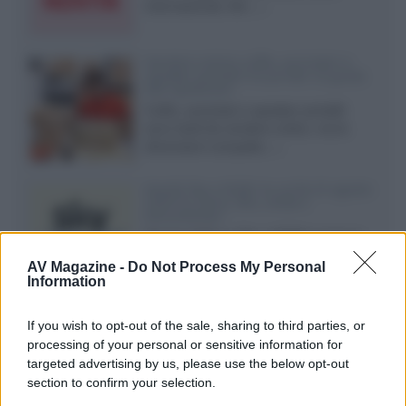
internazionali, film...»
Vendere online cuffie, auricolari e
speaker portatili tra privati: la guida
alle spedizioni
Cuffie, auricolari e speaker portatili
sono facili da vendere online, ma le
dimensioni compatte...»
Novità Sky e NOW: le uscite di agosto
2026 tra serie, film, show e
documentari
Agosto 2026 su Sky e NOW prosegue
con House of the Dragon 3 e The
AV Magazine -
Do Not Process My Personal
Walking Dead: Dead City 3,...»
Information
Disney+, le novità di agosto 2026
If you wish to opt-out of the sale, sharing to third parties, or
Ad agosto 2026 Disney+ Italia propone
processing of your personal or sensitive information for
il ritorno di Futurama, il nuovo evento
targeted advertising by us, please use the below opt-out
conclusivo de...»
section to confirm your selection.