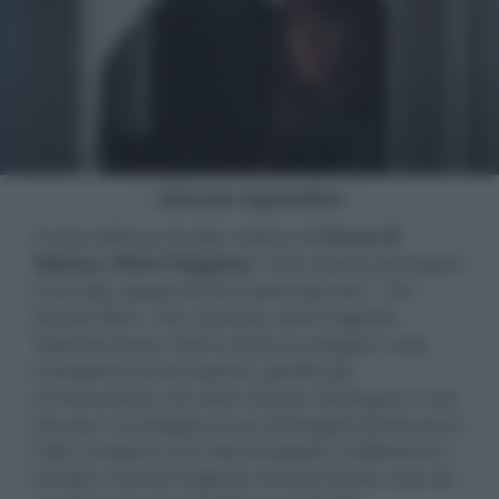
- click per ingrandire -
È stato diffuso il trailer italiano di
Force of
Nature: Oltre l'inganno
, il film diretto da Robert
Connolly, sequel di
Chi è senza peccato - The
Dry
del 2021, che racconta come l'agente
federale Aaron Falk si ritrovi a indagare sulla
scomparsa di una donna, partita per
un'escursione con altre cinque compagne e mai
tornata. Le indagini tra le montagne porteranno
Falk a scoprire una rete di segreti, tradimenti e
intrighi, mentre l'agente cerca di capire cosa sia