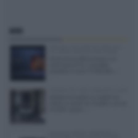
NEWS
SQD-Mini LED 5.000 NIT 2040 zone
TCL 65C8L a 838 euro IVA inclusa
Grazie ad una offerta amazon e al
cache-back di TCL, è possibile
acquistare il nuovo TV SQD-Mini...»
Velodyne The 1824, subwoofer hi-end
Velodyne ha svelato un modello che
integra un woofer da 18 pollici e uno da
24 pollici, capace...»
Samsung: HDR10+ ADVANCED su
Prime Video sulla gamma TV 2026