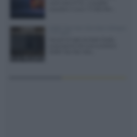
cache-back di TCL, è possibile
acquistare il nuovo TV SQD-Mini...
XGIMI Titan Noir Ultra Max a Bologna
il 23 luglio
Giovedì 23 luglio da Audio Quality,
presentazione del nuovo proiettore
XGIMI Titan Noir Ultra...