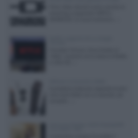
Prime Video diventa il primo servizio di
streaming a supportare HDR10+
ADVANCED, la nuova evoluzione...»
Netflix: supporto 4K su Google
Chrome
Il browser Chrome, finora limitato al
1080p, consente ora la visione di Netflix
in Ultra HD...»
Diffusori Q Acoustics 3040c
Il produttore britannico espande la serie
entry level 3000c con un secondo, più
compatto,...»
Samsung Display: OLED DisplayHDR
True Black 1400
Il costruttore coreano ha svelato il