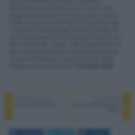
nei panni di Brianna "Bree", Jacqueline
McKenzie nei panni di Carmen Cooper, Tony
Briggs nei panni di Ian Chase, Jeremy Lindsay
Taylor nei panni di Erik Falk, Richard Roxburgh
nei panni di Daniel Bailey, Kenneth Radley nei
panni del sergente Vince King, Ash Ricardo nei
panni di Jennifer "Jenny" Falk, Ingrid Torelli nei
panni di Margot Russell e Matilda May Pawsey
nei panni di Rebecca. Force of Nature: Oltre
l'inganno arriva al cinema il
14 marzo 2024
.
PREVIOUS POST
NEXT POST
Sugar, con Colin Farrell
Love Lies Bleeding esce al
cinema
Facebook
Twitter
LinkedIn