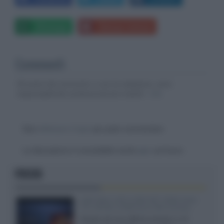
Whatsapp
Stampa l'articolo
Commenti
Gli autori dei commenti, e non la redazione, sono
responsabili dei contenuti da loro inseriti -
Info
Devi
effettuare il login
per poter commentare
La discussione è consultabile anche
qui
, sul forum.
FOCUS
SQD-Mini LED 5.000 NIT 2040 zone
TCL 65C8L a 838 euro IVA inclusa
Grazie ad una offerta amazon e al