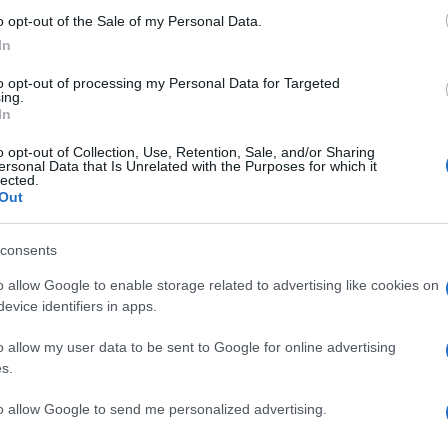
o opt-out of the Sale of my Personal Data.
In
to opt-out of processing my Personal Data for Targeted
ing.
In
o opt-out of Collection, Use, Retention, Sale, and/or Sharing
ersonal Data that Is Unrelated with the Purposes for which it
lected.
umberbatch nei panni di Vincent, Ivan Morris Howe
Out
di Cassie Anderson, McKinley Belcher III nei
Jeff Hephner, Wade Allain-Marcus nei panni di Ali
consents
cholls, David Denman, Bamar Kane, Adepero
 panni di Jerry. Eric è composta da 6 episodi e
o allow Google to enable storage related to advertising like cookies on
aggio 2024
.
evice identifiers in apps.
o allow my user data to be sent to Google for online advertising
s.
to allow Google to send me personalized advertising.