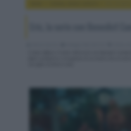
Home
cinema, movie e serie tv
Eric, la ser
Eric, la serie con Benedict 
Fabrizio Guerrieri
06 Maggio 2024, alle 01:22
cinema, mov
È stato diffuso il trailer della serie con Benedict Cumbe
figlio scomparso e al pupazzo di un mostro blu di nome E
suo figlio tornerà a casa