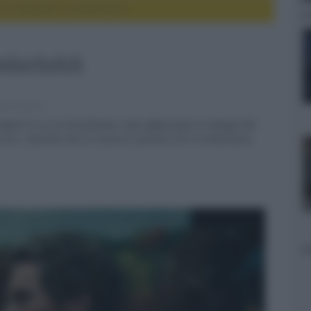
ie con Benedict Cumberbatch
Cumberbatch
ie e serie tv
rbatch in cui un burattinaio resta affezionato ai disegni del
ric, convinto che se riuscirà a portare Eric in televisione,