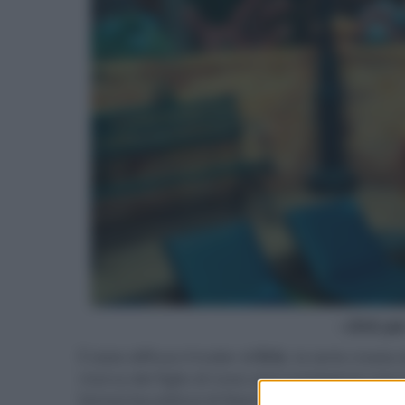
- click p
È stato diffuso il trailer di
Eric
, la serie creat
ricerca del figlio di nove anni scomparso una
famosi burattinai di New York e ideatore del