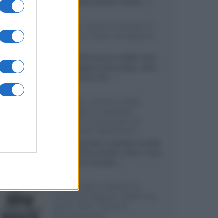
sviluppando pannelli Tandem...»
Netflix: tutte le novità in
uscita in Italia ad agosto
2026
Agosto 2026 porta su Netflix Italia
nuove stagioni molto attese, serie
internazionali, film...»
Vendere online cuffie,
auricolari e speaker
portatili tra privati: la
guida alle spedizioni
Cuffie, auricolari e speaker portatili
sono facili da vendere online, ma le
dimensioni compatte...»
Novità Sky e NOW: le
uscite di agosto 2026 tra
serie, film, show e
documentari