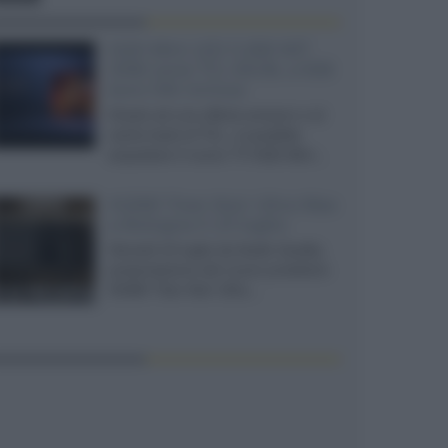
SQD-Mini LED 5.000 NIT
2040 zone TCL 65C8L a 838
euro IVA inclusa
Grazie ad una offerta amazon e al
cache-back di TCL, è possibile
acquistare il nuovo TV SQD-Mini...
XGIMI Titan Noir Ultra Max
a Bologna il 23 luglio
Giovedì 23 luglio da Audio Quality,
presentazione del nuovo proiettore
XGIMI Titan Noir Ultra...