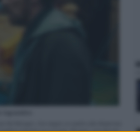
N
er ingrandire -
a da Abi Morgan, che segue un padre alla disperata
 mattina mentre va a scuola. Vincent, uno dei più
 popolare programma televisivo per bambini "Good