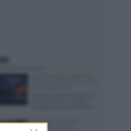
EWS
SQD-Mini LED 5.000 NIT
2040 zone TCL 65C8L a 838
euro IVA inclusa
Grazie ad una offerta amazon e al
cache-back di TCL, è possibile
acquistare il nuovo TV SQD-Mini...»
Velodyne The 1824,
subwoofer hi-end