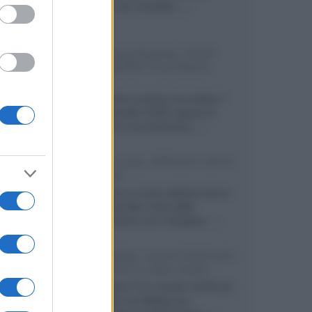
secondo, più compatto,...»
Samsung Display: OLED
DisplayHDR True Black
1400
Il costruttore coreano ha svelato il
primo pannello OLED capace di
mantenere una luminanza...»
KEF LS Luxe, diffusori attivi
wireless
KEF svela un nuovo sistema senza
fili di fascia alta, frutto della
collaborazione con il designer...»
LG Display: nuovi OLED più
economici a due strati
Per rendere TV e monitor OLED più
accessibili, LG Display sta