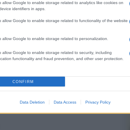
o allow Google to enable storage related to analytics like cookies on
evice identifiers in apps.
o allow Google to enable storage related to functionality of the website
o allow Google to enable storage related to personalization.
NEXT POST
Prime Video - The Boys, l’esplosivo
trailer della quarta stagione
o allow Google to enable storage related to security, including
cation functionality and fraud prevention, and other user protection.
Whatsapp
Stampa l'articolo
CONFIRM
Data Deletion
Data Access
Privacy Policy
nsabili dei contenuti da loro inseriti -
Info