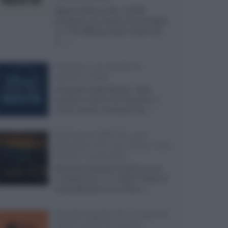
Agosto 2026 su Sky e NOW
prosegue con House of the Dragon
3 e The Walking Dead: Dead City
3,...»
Disney+, le novità di
agosto 2026
Ad agosto 2026 Disney+ Italia
propone il ritorno di Futurama, il
nuovo evento conclusivo de...»
McIntosh MX124, pre-
decoder A/V con Dirac Live
Room Correction
McIntosh espande la gamma con
un'elettronica 13.4 canali, dotata di
autocalibrazione con Dirac...»
Novità Apple TV+ a agosto
2026: tutte le uscite