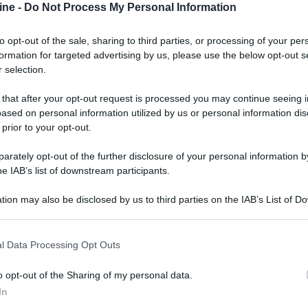
ine -
Do Not Process My Personal Information
l figlio Edgar e diventa sempre più angosciato e
si di colpa per la sparizione di Edgar, Vincent si
to opt-out of the sale, sharing to third parties, or processing of your per
oso pupazzo blu di nome Eric, convinto che se
formation for targeted advertising by us, please use the below opt-out s
tre il comportamento distruttivo di Vincent lo
 selection.
 e dai detective che cercano di aiutarlo, sarà Eric,
ico alleato nel tentativo di riportare il figlio a
 that after your opt-out request is processed you may continue seeing i
ased on personal information utilized by us or personal information dis
 prior to your opt-out.
rately opt-out of the further disclosure of your personal information by
he IAB’s list of downstream participants.
tion may also be disclosed by us to third parties on the IAB’s List of 
 that may further disclose it to other third parties.
 that this website/app uses one or more Google services and may gath
l Data Processing Opt Outs
including but not limited to your visit or usage behaviour. You may click 
 to Google and its third-party tags to use your data for below specifi
o opt-out of the Sharing of my personal data.
ogle consent section.
In