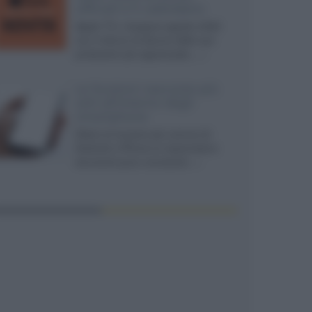
ufficiali e il calendario
Apple TV+ inaugura agosto 2026
con il ritorno di alcune delle sue
produzioni più apprezzate,...»
Le funzioni nascoste più
utili all’interno degli
smartphone
Dietro le funzioni più comuni di
Android e iPhone si nascondono
strumenti poco conosciuti...»