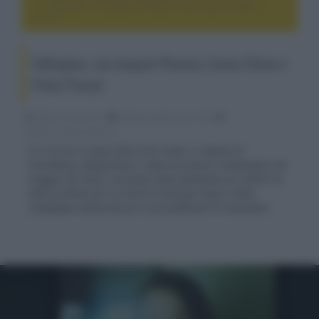
Eddington, con Joaquin Phoenix, Emma Stone e Pedro
Pascal
Eddington, con Joaquin Phoenix, Emma Stone e
Pedro Pascal
Fabrizio Guerrieri
25 Aprile 2025, alle 01:46
cinema, movie e serie tv
È in arrivo il nuovo film di Ari Aster, il regista di
Hereditary, Midsommar e Beau ha paura, ambientato nel
maggio del 2020, nel pieno della pandemia di COVID-19,
delle proteste per la morte di George Floyd e della
campagna elettorale per le presidenziali di novembre