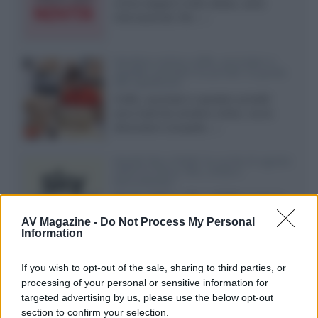
nuove stagioni molto attese, serie
internazionali, film...»
Vendere online cuffie, auricolari e
speaker portatili tra privati: la guida
alle spedizioni
Cuffie, auricolari e speaker portatili
sono facili da vendere online, ma le
dimensioni compatte...»
Novità Sky e NOW: le uscite di agosto
2026 tra serie, film, show e
documentari
Agosto 2026 su Sky e NOW prosegue
con House of the Dragon 3 e The
AV Magazine -
Do Not Process My Personal
Walking Dead: Dead City 3,...»
Information
Disney+, le novità di agosto 2026
If you wish to opt-out of the sale, sharing to third parties, or
Ad agosto 2026 Disney+ Italia propone
processing of your personal or sensitive information for
il ritorno di Futurama, il nuovo evento
targeted advertising by us, please use the below opt-out
conclusivo de...»
section to confirm your selection.