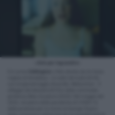
- click per ingrandire -
È in arrivo
Eddington
, il film diretto da Ari Aster,
regista di
Hereditary - Le radici del male
(2018),
suo lungometraggio d'esordio,
Midsommar - Il
villaggio dei dannati
(2019) e della commedia
grottesca
Beau ha paura
(2023). Nel maggio del
2020, nel pieno della pandemia di COVID-19,
delle proteste per la morte di George Floyd e
della campagna elettorale per le presidenziali di