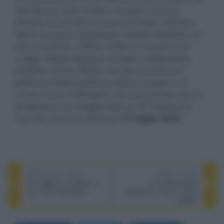
Ted García, Luke Grimes nei panni di Guy,
Deirdre O'Connell nei panni di Dawn, Micheal
Ward nei panni di Michael, Amélie Hoeferle nei
panni di Sarah, Clifton Collins Jr. nei panni di
Lodge, William Belleau nei panni di Butterfly
Jiménez, Austin Butler nei panni di Vernon
Jefferson Peak ed Emma Stone nei panni di
Louise Cross. Eddington, che sarà presentato in
anteprima nel maggio 2025 al 78º Festival di
Cannes, arriva al cinema il
17 luglio 2025
.
PREVIOUS POST
NEXT POST
Five Nights at Freddy's 2,
Final Destination
con Josh Hutcherson
Bloodlines, arriva il sesto
capitolo