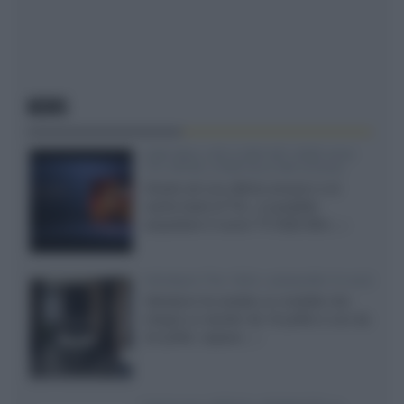
NEWS
SQD-Mini LED 5.000 NIT 2040 zone
TCL 65C8L a 838 euro IVA inclusa
Grazie ad una offerta amazon e al
cache-back di TCL, è possibile
acquistare il nuovo TV SQD-Mini...»
Velodyne The 1824, subwoofer hi-end
Velodyne ha svelato un modello che
integra un woofer da 18 pollici e uno da
24 pollici, capace...»