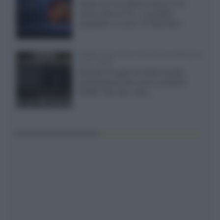
Grazie ad una offerta amazon e al
cache-back di TCL, è possibile
acquistare il nuovo TV SQD-Mini...
XGIMI Titan Noir Ultra Max a Bologna
il 23 luglio
Giovedì 23 luglio da Audio Quality,
presentazione del nuovo proiettore
XGIMI Titan Noir Ultra...