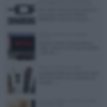
Samsung: HDR10+ ADVANCED su
Prime Video sulla gamma TV 2026
Prime Video diventa il primo servizio di
streaming a supportare HDR10+
ADVANCED, la nuova evoluzione...»
Netflix: supporto 4K su Google
Chrome
Il browser Chrome, finora limitato al
1080p, consente ora la visione di Netflix
in Ultra HD...»
Diffusori Q Acoustics 3040c
Il produttore britannico espande la serie
entry level 3000c con un secondo, più
compatto,...»
Samsung Display: OLED DisplayHDR
True Black 1400