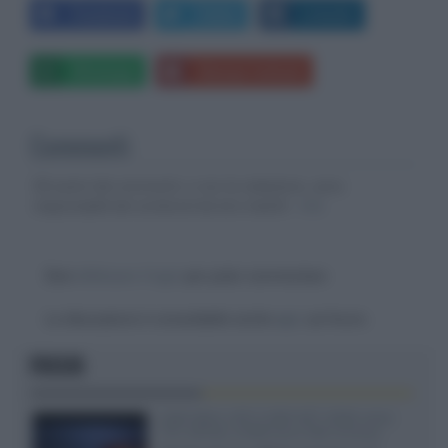
Facebook
Twitter
LinkedIn
Whatsapp
Stampa l'articolo
Commenti
Gli autori dei commenti, e non la redazione, sono
responsabili dei contenuti da loro inseriti -
Info
Devi
effettuare il login
per poter commentare
La discussione è consultabile anche
qui
, sul forum.
FOCUS
SQD-Mini LED 5.000 NIT 2040 zone
TCL 65C8L a 838 euro IVA inclusa