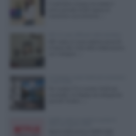
Il costruttore coreano ha svelato il
primo pannello OLED capace di
mantenere una luminanza...»
KEF LS Luxe, diffusori attivi wireless
KEF svela un nuovo sistema senza fili
di fascia alta, frutto della collaborazione
con il designer...»
LG Display: nuovi OLED più economici
a due strati
Per rendere TV e monitor OLED più
accessibili, LG Display sta sviluppando
pannelli Tandem...»
Netflix: tutte le novità in uscita in
Italia ad agosto 2026
Agosto 2026 porta su Netflix Italia