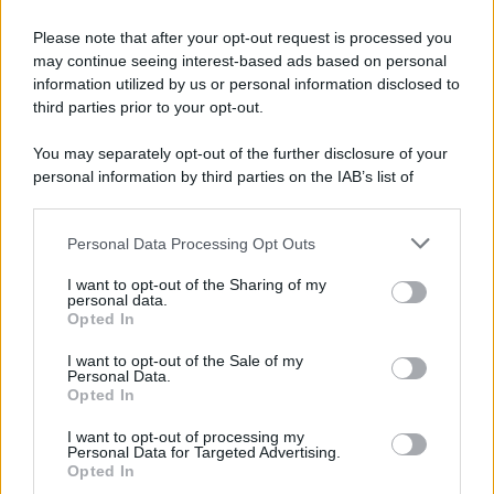
Please note that after your opt-out request is processed you
may continue seeing interest-based ads based on personal
McIntosh MX124, pre-decoder A/V
con Dirac Live Room Correction
information utilized by us or personal information disclosed to
McIntosh espande la gamma con
third parties prior to your opt-out.
un'elettronica 13.4 canali, dotata di
autocalibrazione con Dirac...»
You may separately opt-out of the further disclosure of your
personal information by third parties on the IAB’s list of
downstream participants.
Novità Apple TV+ a agosto 2026: tutte
le uscite ufficiali e il calendario
Personal Data Processing Opt Outs
This information may also be disclosed by us to third parties
Apple TV+ inaugura agosto 2026 con il
on the IAB’s List of Downstream Participants that may further
ritorno di alcune delle sue produzioni
I want to opt-out of the Sharing of my
disclose it to other third parties.
personal data.
più apprezzate,...»
Opted In
Please note that this website/app uses one or more Google
services and may gather and store information including but
I want to opt-out of the Sale of my
Le funzioni nascoste più utili
Personal Data.
not limited to your visit or usage behaviour. You may click to
all’interno degli smartphone
Opted In
grant or deny consent to Google and its third-party tags to
Dietro le funzioni più comuni di Android
use your data for below specified purposes in below Google
e iPhone si nascondono strumenti poco
I want to opt-out of processing my
consent section.
Personal Data for Targeted Advertising.
conosciuti...»
Opted In