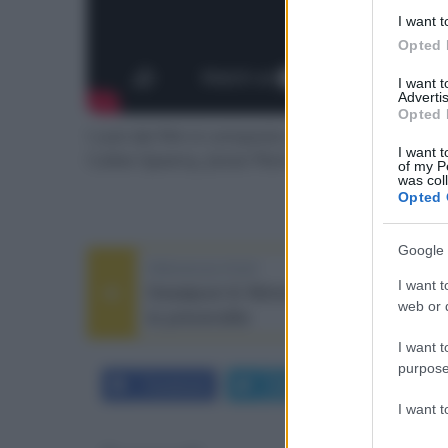
I want t
Opted 
I want 
Advertis
Opted 
l cast del film è composto da Kirsten Dunst
I want t
Cailee Spaeny, Jesse Plemons, Nick Offerma
of my P
was col
Opted 
Google 
PREVIOUS POST
I want t
Deadpool & Wolverine, già disponibili
web or d
le prevendite
I want t
purpose
Facebook
Twitter
LinkedIn
I want 