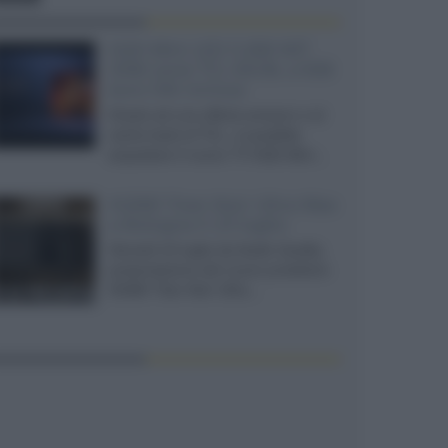
SQD-Mini LED 5.000 NIT
2040 zone TCL 65C8L a 838
euro IVA inclusa
Grazie ad una offerta amazon e al
cache-back di TCL, è possibile
acquistare il nuovo TV SQD-Mini...
XGIMI Titan Noir Ultra Max
a Bologna il 23 luglio
Giovedì 23 luglio da Audio Quality,
presentazione del nuovo proiettore
XGIMI Titan Noir Ultra...