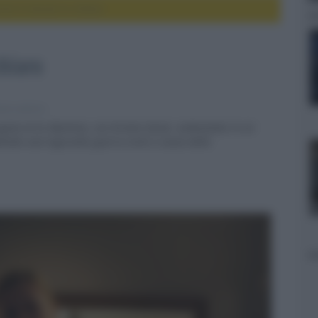
primi 5 minuti in chiaro
chiaro
ie e serie tv
regista di Ex Machina, con Kirsten Dunst, ambientato in un
tendo una logorante guerra civile a causa della