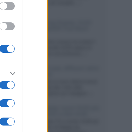
secondo, più compatto,...»
Samsung Display: OLED
DisplayHDR True Black
1400
Il costruttore coreano ha svelato il
primo pannello OLED capace di
mantenere una luminanza...»
KEF LS Luxe, diffusori attivi
wireless
KEF svela un nuovo sistema senza
fili di fascia alta, frutto della
collaborazione con il designer...»
LG Display: nuovi OLED più
economici a due strati
Per rendere TV e monitor OLED più
accessibili, LG Display sta