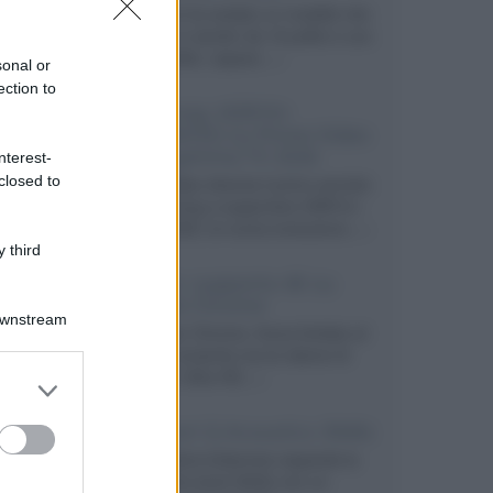
Velodyne ha svelato un modello che
integra un woofer da 18 pollici e uno
da 24 pollici, capace...»
sonal or
ection to
Samsung: HDR10+
ADVANCED su Prime Video
sulla gamma TV 2026
nterest-
closed to
Prime Video diventa il primo servizio
di streaming a supportare HDR10+
ADVANCED, la nuova evoluzione...»
 third
Netflix: supporto 4K su
Google Chrome
Downstream
Il browser Chrome, finora limitato al
1080p, consente ora la visione di
Netflix in Ultra HD...»
er and store
to grant or
ed purposes
Diffusori Q Acoustics 3040c
Il produttore britannico espande la
serie entry level 3000c con un