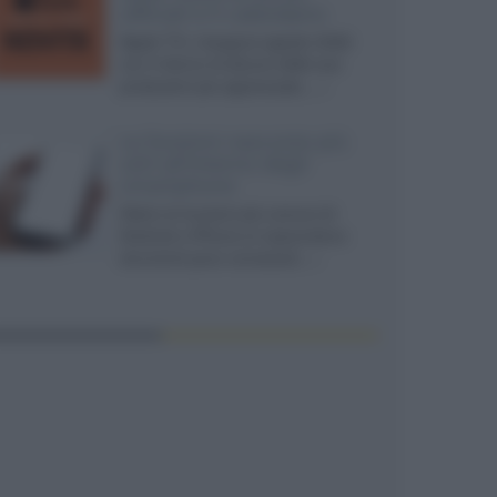
ufficiali e il calendario
Apple TV+ inaugura agosto 2026
con il ritorno di alcune delle sue
produzioni più apprezzate,...»
Le funzioni nascoste più
utili all’interno degli
smartphone
Dietro le funzioni più comuni di
Android e iPhone si nascondono
strumenti poco conosciuti...»