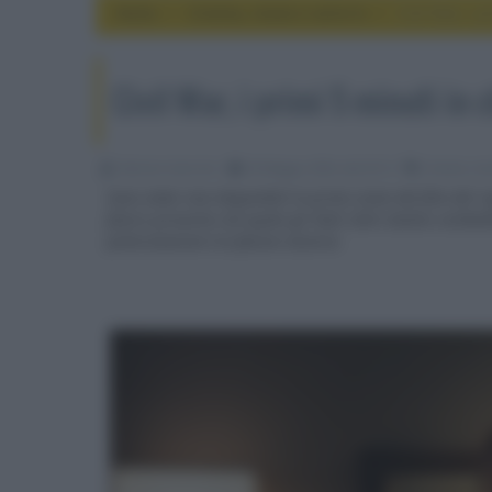
Home
cinema, movie e serie tv
Civil War, i 
Civil War, i primi 5 minuti in 
Fabrizio Guerrieri
26 Maggio 2024, alle 02:15
cinema, mov
Sono state rese disponibili le prime scene del film del 
futuro prossimo nel quale gli Stati Uniti stanno combat
polarizzazione tra fazioni avverse