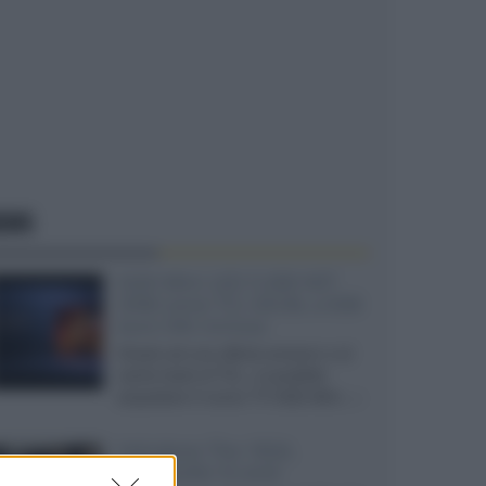
EWS
SQD-Mini LED 5.000 NIT
2040 zone TCL 65C8L a 838
euro IVA inclusa
Grazie ad una offerta amazon e al
cache-back di TCL, è possibile
acquistare il nuovo TV SQD-Mini...»
Velodyne The 1824,
subwoofer hi-end