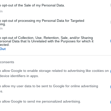
o opt-out of the Sale of my Personal Data.
In
to opt-out of processing my Personal Data for Targeted
ing.
In
, Wagner Moura, Stephen McKinley Henderson,
o opt-out of Collection, Use, Retention, Sale, and/or Sharing
n, Sonoya Mizuno e Karl Glusman.
ersonal Data that Is Unrelated with the Purposes for which it
lected.
Out
consents
NEXT POST
o allow Google to enable storage related to advertising like cookies on
Descendants: L'Ascesa di Red, il trailer
evice identifiers in apps.
o allow my user data to be sent to Google for online advertising
s.
Whatsapp
Stampa l'articolo
to allow Google to send me personalized advertising.