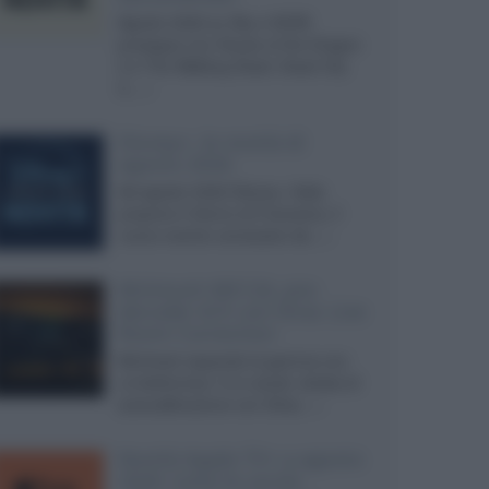
Agosto 2026 su Sky e NOW
prosegue con House of the Dragon
3 e The Walking Dead: Dead City
3,...»
Disney+, le novità di
agosto 2026
Ad agosto 2026 Disney+ Italia
propone il ritorno di Futurama, il
nuovo evento conclusivo de...»
McIntosh MX124, pre-
decoder A/V con Dirac Live
Room Correction
McIntosh espande la gamma con
un'elettronica 13.4 canali, dotata di
autocalibrazione con Dirac...»
Novità Apple TV+ a agosto
2026: tutte le uscite