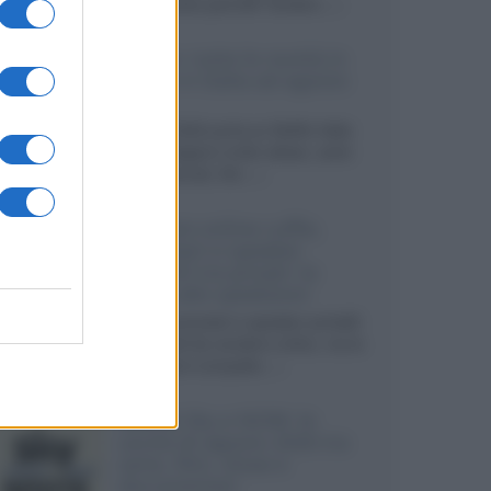
sviluppando pannelli Tandem...»
Netflix: tutte le novità in
uscita in Italia ad agosto
2026
Agosto 2026 porta su Netflix Italia
nuove stagioni molto attese, serie
internazionali, film...»
Vendere online cuffie,
auricolari e speaker
portatili tra privati: la
guida alle spedizioni
Cuffie, auricolari e speaker portatili
sono facili da vendere online, ma le
dimensioni compatte...»
Novità Sky e NOW: le
uscite di agosto 2026 tra
serie, film, show e
documentari