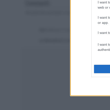
Commenti
I want t
web or d
Gli autori dei commenti, e non la redazione, sono respo
I want t
or app.
Devi
effettuare il login
per poter commentare
I want t
La discussione è consultabile anche
qui
, sul
I want t
authenti