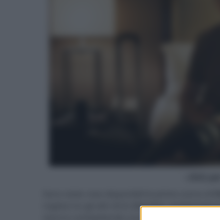
- click p
Sono state rese disponibili le prime scene di
C
regista tra gli altri di
Ex Machina
, ambientato i
stanno combattendo una logorante guerra civil