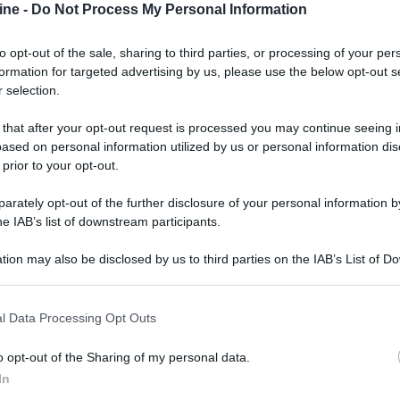
ine -
Do Not Process My Personal Information
lla realtà, portando a un vero e proprio conflitto
rsi sulla sedia presidenziale della Casa Bianca, le
to opt-out of the sale, sharing to third parties, or processing of your per
engono fucilati a Capitol Hill. In questo clima
formation for targeted advertising by us, please use the below opt-out s
i guerra e tramite i suoi occhi osserviamo questa
 selection.
 that after your opt-out request is processed you may continue seeing i
ased on personal information utilized by us or personal information dis
 prior to your opt-out.
rately opt-out of the further disclosure of your personal information by
he IAB’s list of downstream participants.
tion may also be disclosed by us to third parties on the IAB’s List of 
 that may further disclose it to other third parties.
 that this website/app uses one or more Google services and may gath
l Data Processing Opt Outs
including but not limited to your visit or usage behaviour. You may click 
 to Google and its third-party tags to use your data for below specifi
o opt-out of the Sharing of my personal data.
ogle consent section.
In