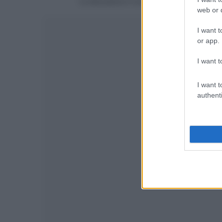
La discussione è consultabile anche
qui
, sul
web or d
I want t
or app.
I want t
I want t
authenti