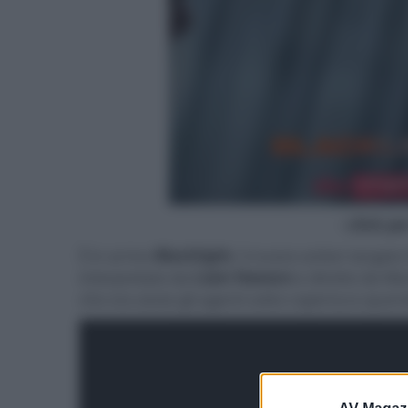
- click p
È in arrivo
Blacklight
, il nuovo action targato
interpretato da
Liam Neeson
e diretto da Mar
che ora aiuta gli agenti sotto copertura quand