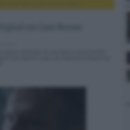
l film action Sky Original con Liam Neeson
 Original con Liam Neeson
e e serie tv
Sky Original, interpretato da Liam Neeson e diretto da Mark
agenti sotto copertura scopre una cospirazione all’interno dei
do