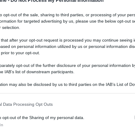
ine -
Do Not Process My Personal Information
to opt-out of the sale, sharing to third parties, or processing of your per
formation for targeted advertising by us, please use the below opt-out s
 selection.
 that after your opt-out request is processed you may continue seeing i
ased on personal information utilized by us or personal information dis
 prior to your opt-out.
rately opt-out of the further disclosure of your personal information by
he IAB’s list of downstream participants.
tion may also be disclosed by us to third parties on the IAB’s List of 
 that may further disclose it to other third parties.
 that this website/app uses one or more Google services and may gath
l Data Processing Opt Outs
ente Dusty, fa una scioccante scoperta: una
including but not limited to your visit or usage behaviour. You may click 
nvolge anche i più alti livelli di grado. Per
 to Google and its third-party tags to use your data for below specifi
o opt-out of the Sharing of my personal data.
o a un giornalista, ma le sue indagini metteranno
ogle consent section.
In
e. Blacklight arriva su Sky Cinema e in streaming su