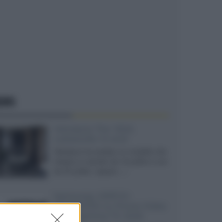
EWS
Velodyne The 1824,
subwoofer hi-end
Velodyne ha svelato un modello che
integra un woofer da 18 pollici e uno
da 24 pollici, capace...»
Samsung: HDR10+
ADVANCED su Prime Video
sulla gamma TV 2026