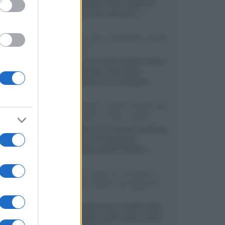
primo pannello OLED capace di
mantenere una luminanza...»
KEF LS Luxe, diffusori attivi
wireless
KEF svela un nuovo sistema senza
fili di fascia alta, frutto della
collaborazione con il designer...»
LG Display: nuovi OLED più
economici a due strati
Per rendere TV e monitor OLED più
accessibili, LG Display sta
sviluppando pannelli Tandem...»
Netflix: tutte le novità in
uscita in Italia ad agosto
2026
Agosto 2026 porta su Netflix Italia
nuove stagioni molto attese, serie