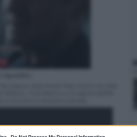
N
er ingrandire -
 Sky Original, dopo
Honest Thief
, ancora una volta
k Williams. Travis Block è un ex agente dell’FBI
o si ritrovano in situazioni scomode.