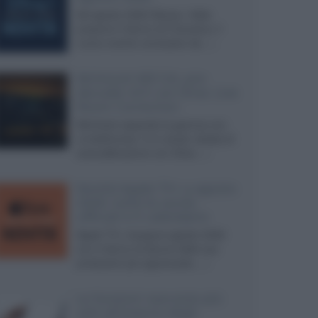
Ad agosto 2026 Disney+ Italia
propone il ritorno di Futurama, il
nuovo evento conclusivo de...»
McIntosh MX124, pre-
decoder A/V con Dirac Live
Room Correction
McIntosh espande la gamma con
un'elettronica 13.4 canali, dotata di
autocalibrazione con Dirac...»
Novità Apple TV+ a agosto
2026: tutte le uscite
ufficiali e il calendario
Apple TV+ inaugura agosto 2026
con il ritorno di alcune delle sue
produzioni più apprezzate,...»
Le funzioni nascoste più
utili all’interno degli