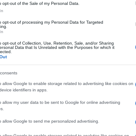
o opt-out of the Sale of my Personal Data.
In
to opt-out of processing my Personal Data for Targeted
ing.
In
NEXT POST
Resident Evil: La serie, arriva su Netflix
o opt-out of Collection, Use, Retention, Sale, and/or Sharing
ersonal Data that Is Unrelated with the Purposes for which it
lected.
Out
Whatsapp
Stampa l'articolo
consents
o allow Google to enable storage related to advertising like cookies on
evice identifiers in apps.
nsabili dei contenuti da loro inseriti -
Info
o allow my user data to be sent to Google for online advertising
s.
to allow Google to send me personalized advertising.
o allow Google to enable storage related to analytics like cookies on