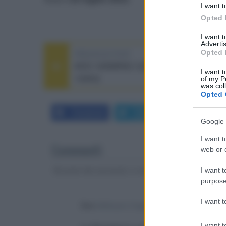
I want t
Opted 
I want 
Advertis
Opted 
PREVIOUS POST
AOC GAMING U28G2XU2 4K HDR
I want t
144Hz
of my P
was col
Opted 
Facebook
Twitter
LinkedIn
Google 
I want t
Commenti
web or d
Gli autori dei commenti, e non la redazione, sono respo
I want t
purpose
I want 
Devi
effettuare il login
per poter commentare
I want t