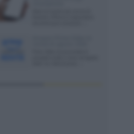
smartphone
Dietro le funzioni più comuni di
Android e iPhone si nascondono
strumenti poco conosciuti...»
Amazon Prime Video le
novità di agosto 2026
Prime Video ha annunciato le
principali novità in arrivo ad agosto
2026: tra i titoli di punta...»