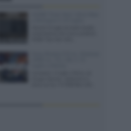
XGIMI Titan Noir Ultra Max
a Bologna il 23 luglio
Giovedì 23 luglio da Audio Quality,
presentazione del nuovo proiettore
XGIMI Titan Noir Ultra...
Sony Bravia 9 II vs. Hisense
UR9S vs. TCL C8L il 13
luglio a Roma
Il prossimo 13 luglio a Roma, da
Gruppo Garman, ripeteremo lo
shoot-out tra i TV RGB Mini-LED...