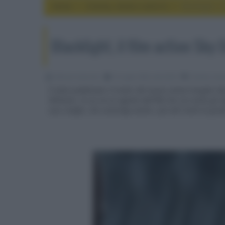
Home
cinema, movie e serie tv
Blacklight, i
Blacklight, il film action Sky
Fabrizio Guerrieri
13 Luglio 2022, alle 20:54
cinema, movi
È stato pubblicato il trailer del nuovo action targato 
Williams, in cui un ex agente dell’FBI che ora aiuta gli 
suoi ranghi, che coinvolge anche i più alti livelli di gra