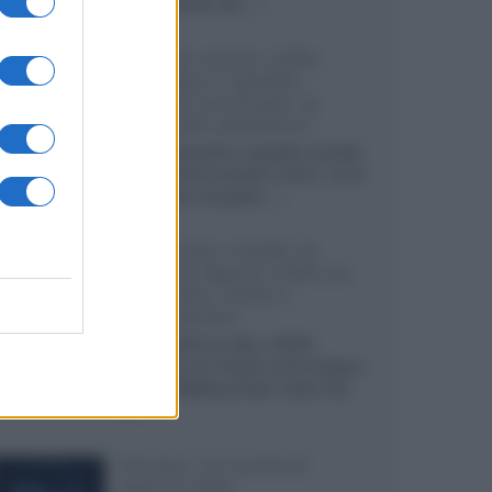
internazionali, film...»
Vendere online cuffie,
auricolari e speaker
portatili tra privati: la
guida alle spedizioni
Cuffie, auricolari e speaker portatili
sono facili da vendere online, ma le
dimensioni compatte...»
Novità Sky e NOW: le
uscite di agosto 2026 tra
serie, film, show e
documentari
Agosto 2026 su Sky e NOW
prosegue con House of the Dragon
3 e The Walking Dead: Dead City
3,...»
Disney+, le novità di
agosto 2026