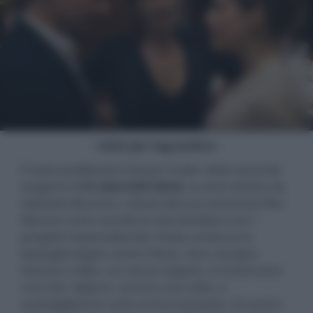
- click per ingrandire -
È stato pubblicato il teaser trailer della seconda
stagione di
A casa tutti bene
, la serie diretta da
Gabriele Muccino, reboot del suo omonimo film.
Mentre Carlo concilia la vita familiare con i
progetti imprenditoriali, Paolo continua la
battaglia legale contro Olivia, Sara riscopre
l’amore e Alba, ora senza segreti, si ricostruisce
una vita. Eppure, ancora una volta, a
scompigliare le carte arriva il passato. Al centro