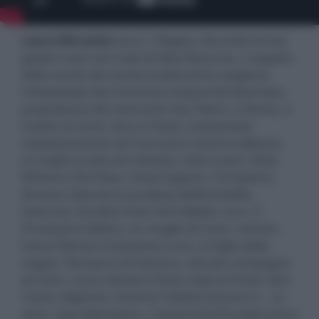
Laura Morante
(
Lacci
,
Ciliegine
,
Ricordati di me
)
guida il cast nel ruolo di Alba Ristuccia, a seguito
della morte del marito (nella prima stagione
interpretato da Francesco Acquaroli) diventata
proprietaria del ristorante San Pietro, a Roma, e
madre di Carlo, Sara e Paolo, interpretati
rispettivamente da Francesco Scianna (
Baarìa
,
La mafia uccide solo d’estate
,
Latin Lover
), Silvia
D’Amico (
The Place
,
Hotel Gagarin
,
Christian
) e
Simone Liberati (
La profezia dell’armadillo
,
Suburra
). Euridice Axen (
Gli Infedeli
,
Loro
,
Il
Processo
) è Elettra, ex moglie di Carlo, mentre
Sveva Mariani interpreta Luna, la figlia della
coppia. Nei panni di Ginevra, attuale compagna
di Carlo, Laura Adriani (
Tutta colpa di Freud
,
Non
c’è più religione
). Antonio Folletto (
Gomorra – La
serie
,
Capri-Revolution
,
I bastardi di Pizzofalcone
) è