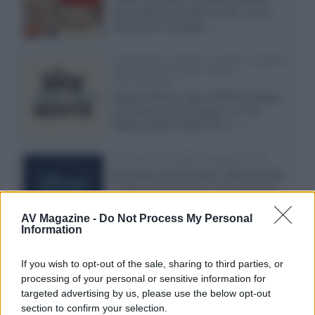
sono facili da vendere online, ma le
dimensioni compatte...»
Novità Sky e NOW: le uscite di agosto
2026 tra serie, film, show e
documentari
Agosto 2026 su Sky e NOW prosegue
con House of the Dragon 3 e The
Walking Dead: Dead City 3,...»
Disney+, le novità di agosto 2026
Ad agosto 2026 Disney+ Italia propone
il ritorno di Futurama, il nuovo evento
conclusivo de...»
AV Magazine -
Do Not Process My Personal
Information
McIntosh MX124, pre-decoder A/V
If you wish to opt-out of the sale, sharing to third parties, or
con Dirac Live Room Correction
processing of your personal or sensitive information for
McIntosh espande la gamma con
targeted advertising by us, please use the below opt-out
un'elettronica 13.4 canali, dotata di
section to confirm your selection.
autocalibrazione con Dirac...»