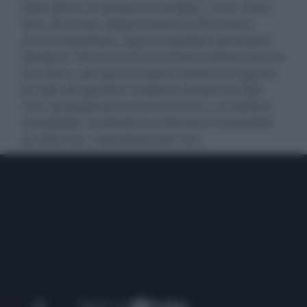
della storia c’è sempre la famiglia: Carlo, Paolo,
Sara, Riccardo, Diego e Ginevra affrontano
prove inaspettate, ognuno guidato dal proprio
desiderio. Nuovi amori e tormenti infiammano le
loro vite e, per quanto possa sembrare ingiusto,
le colpe dei genitori ricadono sempre sui figli.
Così i protagonisti vanno incontro a un destino
ineluttabile: la felicità è un’illusione impossibile
da afferrare, soprattutto per loro.