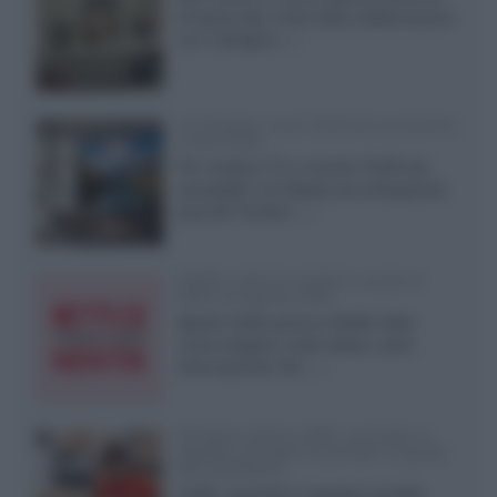
di fascia alta, frutto della collaborazione
con il designer...»
LG Display: nuovi OLED più economici
a due strati
Per rendere TV e monitor OLED più
accessibili, LG Display sta sviluppando
pannelli Tandem...»
Netflix: tutte le novità in uscita in
Italia ad agosto 2026
Agosto 2026 porta su Netflix Italia
nuove stagioni molto attese, serie
internazionali, film...»
Vendere online cuffie, auricolari e
speaker portatili tra privati: la guida
alle spedizioni
Cuffie, auricolari e speaker portatili