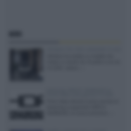
NEWS
Velodyne The 1824, subwoofer hi-end
Velodyne ha svelato un modello che
integra un woofer da 18 pollici e uno da
24 pollici, capace...»
Samsung: HDR10+ ADVANCED su
Prime Video sulla gamma TV 2026
Prime Video diventa il primo servizio di
streaming a supportare HDR10+
ADVANCED, la nuova evoluzione...»