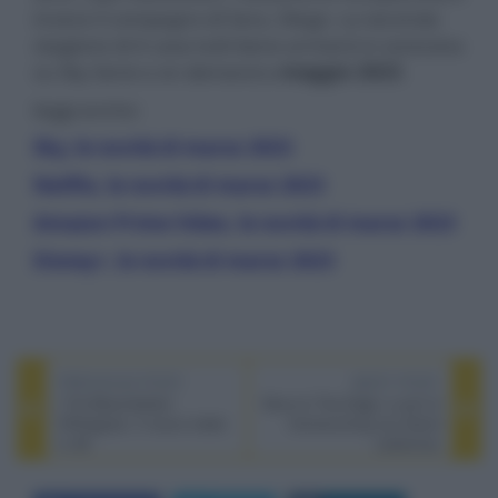
invece il compagno di Sara, Diego. La seconda
stagione di A casa tutti bene arriverà in esclusiva
su Sky Serie e on demand a
maggio 2023
.
leggi anche:
Sky, le novità di marzo 2023
Netflix, le novità di marzo 2023
Amazon Prime Video, le novità di marzo 2023
Disney+, le novità di marzo 2023
PREVIOUS POST
NEXT POST
I Tre Moschettieri:
Bono & The Edge: a sort of
D'Artagnan, il nuovo trailer
homecoming con David
in 4K
Letterman