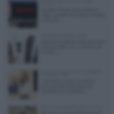
Netflix: supporto 4K su Google
Chrome
Il browser Chrome, finora limitato al
1080p, consente ora la visione di Netflix
in Ultra HD...»
Diffusori Q Acoustics 3040c
Il produttore britannico espande la serie
entry level 3000c con un secondo, più
compatto,...»
Samsung Display: OLED DisplayHDR
True Black 1400
Il costruttore coreano ha svelato il
primo pannello OLED capace di
mantenere una luminanza...»
KEF LS Luxe, diffusori attivi wireless
KEF svela un nuovo sistema senza fili