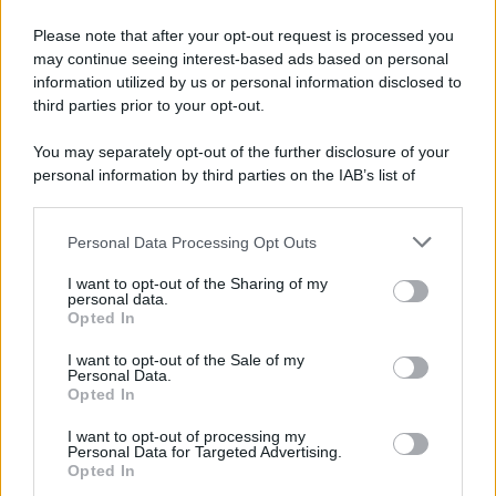
Please note that after your opt-out request is processed you
may continue seeing interest-based ads based on personal
Novità Apple TV+ a agosto 2026: tutte
le uscite ufficiali e il calendario
information utilized by us or personal information disclosed to
Apple TV+ inaugura agosto 2026 con il
third parties prior to your opt-out.
ritorno di alcune delle sue produzioni
più apprezzate,...»
You may separately opt-out of the further disclosure of your
personal information by third parties on the IAB’s list of
downstream participants.
Le funzioni nascoste più utili
all’interno degli smartphone
Personal Data Processing Opt Outs
This information may also be disclosed by us to third parties
Dietro le funzioni più comuni di Android
on the IAB’s List of Downstream Participants that may further
e iPhone si nascondono strumenti poco
I want to opt-out of the Sharing of my
disclose it to other third parties.
personal data.
conosciuti...»
Opted In
Please note that this website/app uses one or more Google
services and may gather and store information including but
I want to opt-out of the Sale of my
Amazon Prime Video le novità di
Personal Data.
not limited to your visit or usage behaviour. You may click to
agosto 2026
Opted In
grant or deny consent to Google and its third-party tags to
Prime Video ha annunciato le principali
use your data for below specified purposes in below Google
novità in arrivo ad agosto 2026: tra i
I want to opt-out of processing my
consent section.
Personal Data for Targeted Advertising.
titoli di punta...»
Opted In