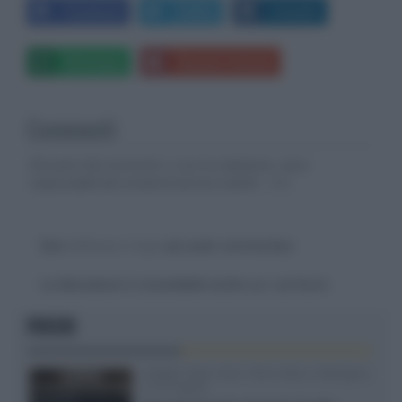
Facebook
Twitter
LinkedIn
Whatsapp
Stampa l'articolo
Commenti
Gli autori dei commenti, e non la redazione, sono
responsabili dei contenuti da loro inseriti -
Info
Devi
effettuare il login
per poter commentare
La discussione è consultabile anche
qui
, sul forum.
FOCUS
XGIMI Titan Noir Ultra Max a Bologna
il 23 luglio