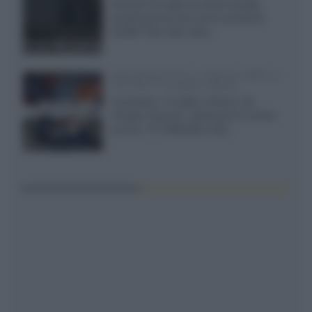
Giovedì 23 luglio da Audio Quality,
presentazione del nuovo proiettore
XGIMI Titan Noir Ultra...
Sony Bravia 9 II vs. Hisense UR9S vs.
TCL C8L il 13 luglio a Roma
Il prossimo 13 luglio a Roma, da
Gruppo Garman, ripeteremo lo shoot-
out tra i TV RGB Mini-LED...