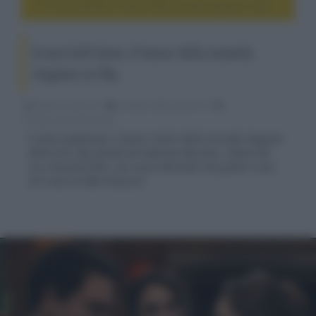
A casa tutti bene, il teaser della seconda stagione su Sky
A casa tutti bene, il teaser della seconda
stagione su Sky
Fabrizio Guerrieri
12 Marzo 2023, alle 02:19
cinema, movie e serie tv
È stato pubblicato il teaser trailer della seconda stagione
della serie Sky diretta da Gabriele Muccino, reboot del
suo omonimo film, con Laura Morante che guida il cast
nel ruolo di Alba Ristuccia