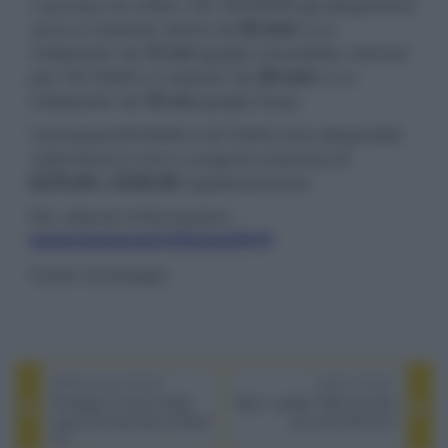
i casi due vie reflex. Per l'M-9000S gli altoparlanti
sono un tweeter dome da
30 mm
e un
midwoofer da
13 cm
(griglia rimovibile), mentre
per l'M-7000S un tweeter da
38 mm
e un
midwoofer da
10 cm
(griglia fissa).
I Kenwood M-9000S e M-7000S sono disponibili
nelle finiture nero o argento al prezzo di
€279,99
e
€229,99
rispettivamente.
Per ulteriori informazioni:
www.kenwood.it/home/hi-fi
Fonte: Archetype
PREVIOUS POST
NEXT POST
Prosegue il roll-out della
Naim: update Tidal Connect
nuova homescreen Android
per serie Mu-So 2
TV