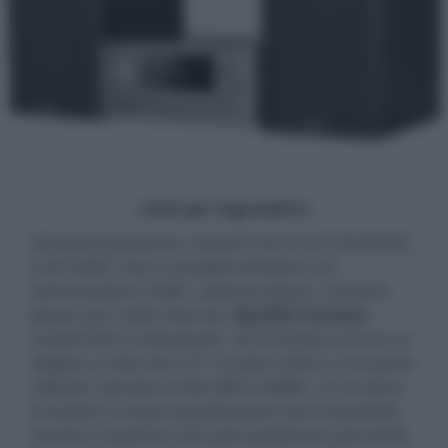
- click per ingrandire -
Kenwood presenta i sistemi micro Hi-Fi M-9000S
e M-7000S. Sono completi di lettore CD,
sintonizzatore DAB+, podcast player, network
player per radio internet,
Spotify Connect
,
moduli Wi-Fi e Bluetooth. Sul frontale si trova un
display a colori da 2,8", l'uscita cuffia e una porta
USB per riprodurre file MP3 e WMA. Le funzioni
includono cinque equalizzazioni pre-impostate,
mentre l'ingresso mini-jack posteriore permette