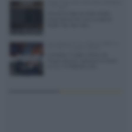
XGIMI Titan Noir Ultra Max a Bologna
il 23 luglio
Giovedì 23 luglio da Audio Quality,
presentazione del nuovo proiettore
XGIMI Titan Noir Ultra...
Sony Bravia 9 II vs. Hisense UR9S vs.
TCL C8L il 13 luglio a Roma
Il prossimo 13 luglio a Roma, da
Gruppo Garman, ripeteremo lo shoot-
out tra i TV RGB Mini-LED...