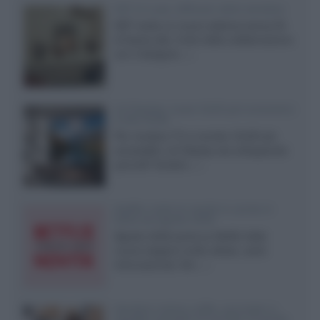
KEF LS Luxe, diffusori attivi wireless
KEF svela un nuovo sistema senza fili
di fascia alta, frutto della collaborazione
con il designer...»
LG Display: nuovi OLED più economici
a due strati
Per rendere TV e monitor OLED più
accessibili, LG Display sta sviluppando
pannelli Tandem...»
Netflix: tutte le novità in uscita in
Italia ad agosto 2026
Agosto 2026 porta su Netflix Italia
nuove stagioni molto attese, serie
internazionali, film...»
Vendere online cuffie, auricolari e
speaker portatili tra privati: la guida