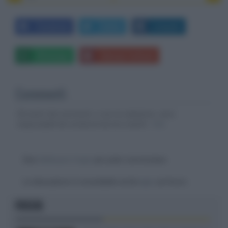
Facebook
Twitter
LinkedIn
Whatsapp
Stampa l'articolo
Commenti
Gli autori dei commenti, e non la redazione, sono
responsabili dei contenuti da loro inseriti -
Info
Devi
effettuare il login
per poter commentare
La discussione è consultabile anche
qui
, sul forum.
FOCUS