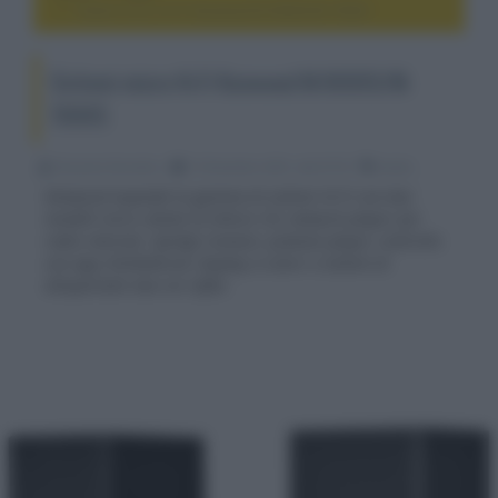
Sistemi micro Hi-Fi Kenwood M-9000S/M-7000S
Sistemi micro Hi-Fi Kenwood M-9000S/M-
7000S
Riccardo Riondino
13 Dicembre 2021, alle 07:53
audio
Kenwood espande la gamma di sistemi Hi-Fi con due
modelli micro dotati di lettore CD, network player per
radio internet, Spotify Connect, podcast player, controllo
con app iOS/Android, display a colori e sistemi di
altoparlanti due vie reflex