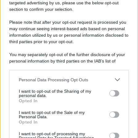
targeted advertising by us, please use the below opt-out
un'elettronica 13.4 canali, dotata di
section to confirm your selection.
autocalibrazione con Dirac...»
Please note that after your opt-out request is processed you
may continue seeing interest-based ads based on personal
Novità Apple TV+ a agosto 2026: tutte
le uscite ufficiali e il calendario
information utilized by us or personal information disclosed to
Apple TV+ inaugura agosto 2026 con il
third parties prior to your opt-out.
ritorno di alcune delle sue produzioni
più apprezzate,...»
You may separately opt-out of the further disclosure of your
personal information by third parties on the IAB’s list of
downstream participants.
Le funzioni nascoste più utili
all’interno degli smartphone
Personal Data Processing Opt Outs
This information may also be disclosed by us to third parties
Dietro le funzioni più comuni di Android
on the IAB’s List of Downstream Participants that may further
e iPhone si nascondono strumenti poco
I want to opt-out of the Sharing of my
disclose it to other third parties.
personal data.
conosciuti...»
Opted In
Please note that this website/app uses one or more Google
services and may gather and store information including but
I want to opt-out of the Sale of my
Amazon Prime Video le novità di
Personal Data.
not limited to your visit or usage behaviour. You may click to
agosto 2026
Opted In
grant or deny consent to Google and its third-party tags to
Prime Video ha annunciato le principali
use your data for below specified purposes in below Google
novità in arrivo ad agosto 2026: tra i
I want to opt-out of processing my
consent section.