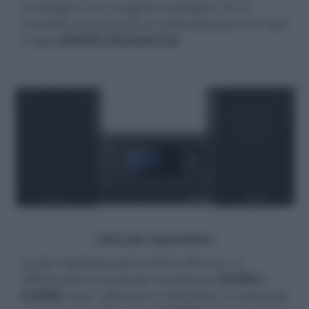
di collegare una sorgente analogica. Per il
controllo viene fornito un telecomando a 31 tasti
e l'app
UNDOK iOS/Android
.
- click per ingrandire -
Larghi rispettivamente 260 e 200 mm, si
differenziano anche per la potenza (
2x50W
e
2x30W
) e per i diffusori in dotazione, in entrambi