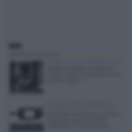
NEWS
Velodyne The 1824, subwoofer hi-end
Velodyne ha svelato un modello che
integra un woofer da 18 pollici e uno da
24 pollici, capace...»
Samsung: HDR10+ ADVANCED su
Prime Video sulla gamma TV 2026
Prime Video diventa il primo servizio di
streaming a supportare HDR10+
ADVANCED, la nuova evoluzione...»