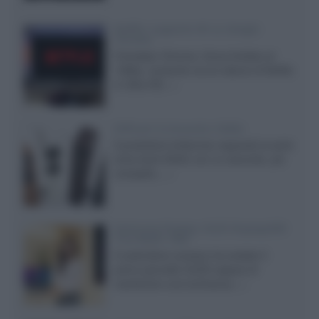
Netflix: supporto 4K su Google
Chrome
Il browser Chrome, finora limitato al
1080p, consente ora la visione di Netflix
in Ultra HD...»
Diffusori Q Acoustics 3040c
Il produttore britannico espande la serie
entry level 3000c con un secondo, più
compatto,...»
Samsung Display: OLED DisplayHDR
True Black 1400
Il costruttore coreano ha svelato il
primo pannello OLED capace di
mantenere una luminanza...»