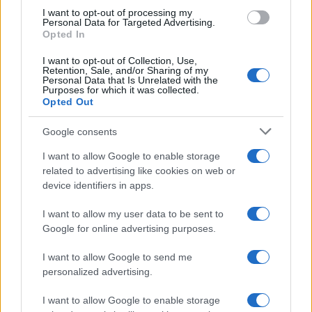
use your data for below specified purposes in below Google
e iPhone si nascondono strumenti poco
I want to opt-out of processing my
consent section.
Personal Data for Targeted Advertising.
conosciuti...»
Opted In
I want to opt-out of Collection, Use,
Retention, Sale, and/or Sharing of my
Personal Data that Is Unrelated with the
Purposes for which it was collected.
Opted Out
Google consents
I want to allow Google to enable storage
related to advertising like cookies on web or
device identifiers in apps.
I want to allow my user data to be sent to
Google for online advertising purposes.
I want to allow Google to send me
personalized advertising.
I want to allow Google to enable storage