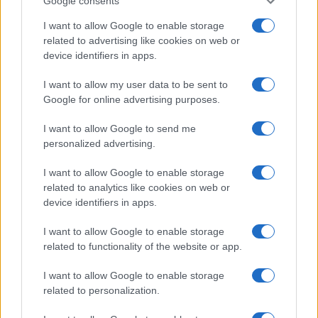
Google consents
I want to allow Google to enable storage
related to advertising like cookies on web or
device identifiers in apps.
I want to allow my user data to be sent to
Google for online advertising purposes.
I want to allow Google to send me
personalized advertising.
I want to allow Google to enable storage
related to analytics like cookies on web or
AV Magazine
è membro EISA dal 2019
device identifiers in apps.
all'interno del Mobile Devices Expert Group
I want to allow Google to enable storage
Per informazioni:
www.eisa.eu
related to functionality of the website or app.
I want to allow Google to enable storage
related to personalization.
Legali
-
Privacy
-
Privicy settings
Cookie
-
Pubblicità
-
Redazione