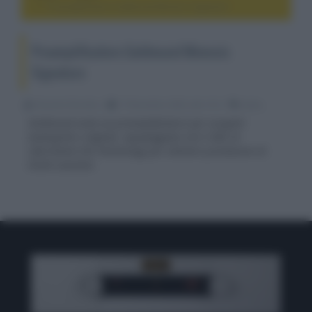
Preamplificatore Goldmund Mimesis Signature
Preamplificatore Goldmund Mimesis
Signature
Riccardo Riondino
17 Novembre 2023, alle 14:12
audio
Goldmund svela un preamplificatore per sorgenti
analogiche e digitali, equipaggiato con il DAC di
riferimento ESS Technology per ottenere prestazioni di
livello assoluto