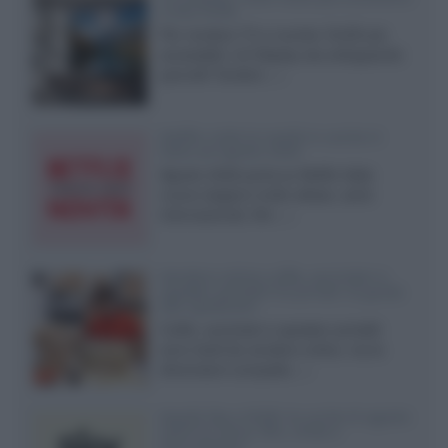
a due strati
Per rendere TV e monitor OLED più
accessibili, LG Display sta sviluppando
pannelli Tandem...»
Netflix: tutte le novità in uscita in
Italia ad agosto 2026
Agosto 2026 porta su Netflix Italia
nuove stagioni molto attese, serie
internazionali, film...»
Vendere online cuffie, auricolari e
speaker portatili tra privati: la guida
alle spedizioni
Cuffie, auricolari e speaker portatili
sono facili da vendere online, ma le
dimensioni compatte...»
Novità Sky e NOW: le uscite di agosto
2026 tra serie, film, show e
documentari