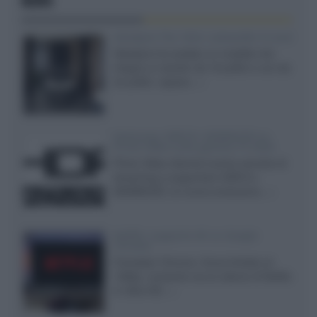
NEWS
Velodyne The 1824, subwoofer hi-end
Velodyne ha svelato un modello che
integra un woofer da 18 pollici e uno da
24 pollici, capace...»
Samsung: HDR10+ ADVANCED su
Prime Video sulla gamma TV 2026
Prime Video diventa il primo servizio di
streaming a supportare HDR10+
ADVANCED, la nuova evoluzione...»
Netflix: supporto 4K su Google
Chrome
Il browser Chrome, finora limitato al
1080p, consente ora la visione di Netflix
in Ultra HD...»