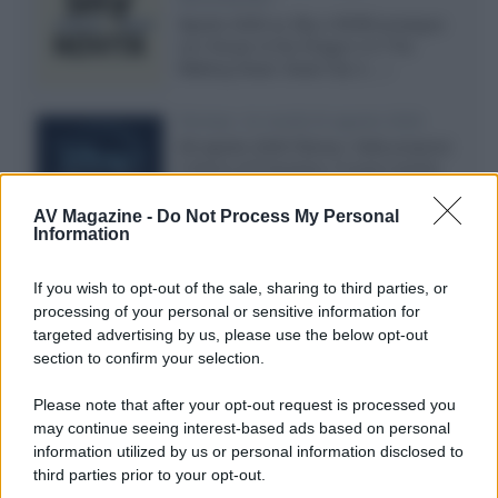
Agosto 2026 su Sky e NOW prosegue
con House of the Dragon 3 e The
Walking Dead: Dead City 3,...»
Disney+, le novità di agosto 2026
Ad agosto 2026 Disney+ Italia propone
il ritorno di Futurama, il nuovo evento
conclusivo de...»
AV Magazine -
Do Not Process My Personal
Information
McIntosh MX124, pre-decoder A/V
If you wish to opt-out of the sale, sharing to third parties, or
con Dirac Live Room Correction
processing of your personal or sensitive information for
McIntosh espande la gamma con
targeted advertising by us, please use the below opt-out
un'elettronica 13.4 canali, dotata di
section to confirm your selection.
autocalibrazione con Dirac...»
Please note that after your opt-out request is processed you
may continue seeing interest-based ads based on personal
Novità Apple TV+ a agosto 2026: tutte
le uscite ufficiali e il calendario
information utilized by us or personal information disclosed to
Apple TV+ inaugura agosto 2026 con il
third parties prior to your opt-out.
ritorno di alcune delle sue produzioni