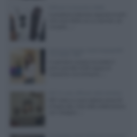
Diffusori Q Acoustics 3040c
Il produttore britannico espande la serie
entry level 3000c con un secondo, più
compatto,...»
Samsung Display: OLED DisplayHDR
True Black 1400
Il costruttore coreano ha svelato il
primo pannello OLED capace di
mantenere una luminanza...»
KEF LS Luxe, diffusori attivi wireless
KEF svela un nuovo sistema senza fili
di fascia alta, frutto della collaborazione
con il designer...»
LG Display: nuovi OLED più economici