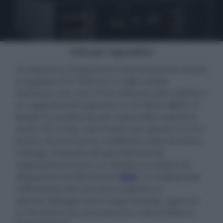
- click per ingrandire -
La risposta in frequenza è estremamente estesa
e regolare (10÷100k Hz ±1,5dB a livello
massimo), con una T.H.D. inferiore allo 0,005% e
un rapporto S/N superiore a 120 dB (0 dBFS). Il
design si caratterizza per il pannello superiore
senza viti a vista, reso inoltre più spesso (12 mm
invece che 6-8 mm) e modificato nella struttura.
Il design ondulato dei pannelli laterali
rappresenta invece un richiamo ai sistemi di
altoparlanti di riferimento
Gaia
. La tradizionale
raffinatezza del marchio si esprime in
ulteriori dettagli come il logo frontale, opera di
un fornitore che annovera tra i clienti Rolex e