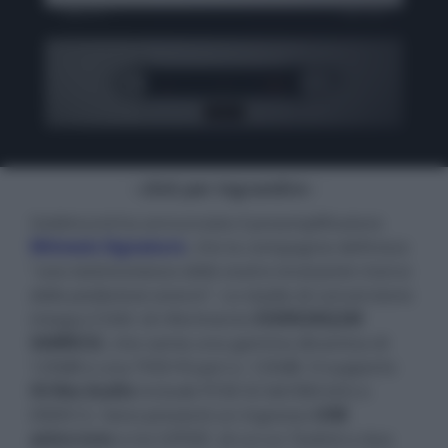
- click per ingrandire -
Goldmund ha annunciato il preamplificatore
Mimesis Signature
, che la compagnia definisce
"
una testimonianza della nostra incessante ricerca
della perfezione sonora
". Lo stadio di conversione
integra il DAC di riferimento
ESS9028Q2M
SABRE32
, che vanta una gamma dinamica di
129dB e una THD+N pari a -120dB. Il supporto
Hi-Res Audio
include PCM 32 bit/384 kHz e
DSD512. Sono presenti un ingresso
USB
asincrono
e tre S/PDIF, di cui un Toslink e due