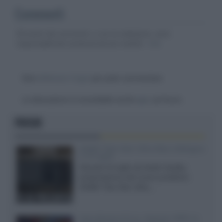
Commenti
Gli autori dei commenti, e non la redazione, sono
responsabili dei contenuti da loro inseriti -
Info
Devi
effettuare il login
per poter commentare
La discussione è consultabile anche
qui
, sul forum.
FOCUS
XGIMI Titan Noir Ultra Max a Bologna
il 23 luglio
Giovedì 23 luglio da Audio Quality,
presentazione del nuovo proiettore
XGIMI Titan Noir Ultra...
Sony Bravia 9 II vs. Hisense UR9S vs.