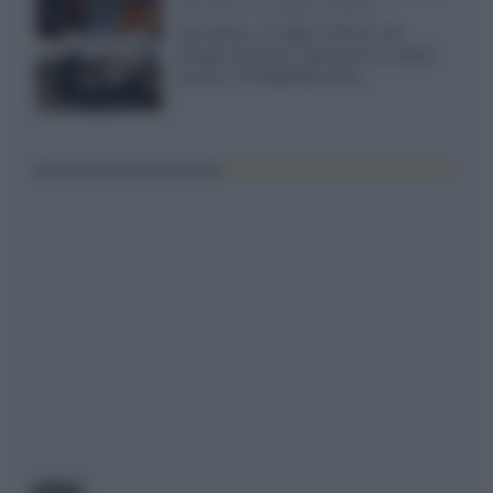
TCL C8L il 13 luglio a Roma
Il prossimo 13 luglio a Roma, da
Gruppo Garman, ripeteremo lo shoot-
out tra i TV RGB Mini-LED...