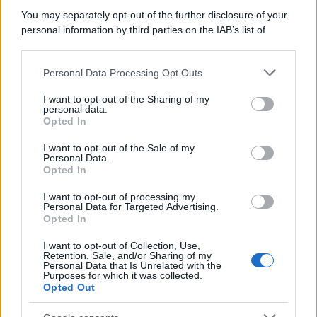
più apprezzate,...»
You may separately opt-out of the further disclosure of your
personal information by third parties on the IAB’s list of
downstream participants.
Le funzioni nascoste più utili
all’interno degli smartphone
Personal Data Processing Opt Outs
This information may also be disclosed by us to third parties
Dietro le funzioni più comuni di Android
on the IAB’s List of Downstream Participants that may further
e iPhone si nascondono strumenti poco
I want to opt-out of the Sharing of my
disclose it to other third parties.
personal data.
conosciuti...»
Opted In
Please note that this website/app uses one or more Google
services and may gather and store information including but
I want to opt-out of the Sale of my
Amazon Prime Video le novità di
Personal Data.
not limited to your visit or usage behaviour. You may click to
agosto 2026
Opted In
grant or deny consent to Google and its third-party tags to
Prime Video ha annunciato le principali
use your data for below specified purposes in below Google
novità in arrivo ad agosto 2026: tra i
I want to opt-out of processing my
consent section.
Personal Data for Targeted Advertising.
titoli di punta...»
Opted In
I want to opt-out of Collection, Use,
Retention, Sale, and/or Sharing of my
Personal Data that Is Unrelated with the
Purposes for which it was collected.
Opted Out