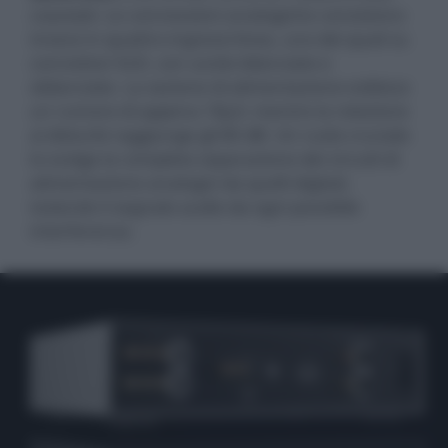
coassiali. Le connessioni analogiche consistono
invece in quattro ingressi linea, uno dei quali su
connettori XLR, con uscite bilanciate e
sbilanciate. La sezione di alimentazione esibisce
un rumore di appena 18µV, mentre la reiezione
ai disturbi raggiunge gli 80 dB. Un ruolo cruciale
lo svolge la completa separazione dei circuiti di
alimentazione analogici da quelli digitali,
isolando il segnale audio da ogni possibile
interferenza.