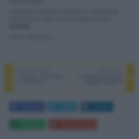
Patek Philippe.
Il Goldmund Mimesis Signature è disponibile
nella finitura Silver Grey al prezzo di circa
£22.500
.
Fonte: Stereonet
PREVIOUS POST
NEXT POST
TV Hisense 110UX ULED
TV OLED Metz Blue serie
X da 10.000 NIT
MOD9500 Google TV
Facebook
Twitter
LinkedIn
Whatsapp
Stampa l'articolo