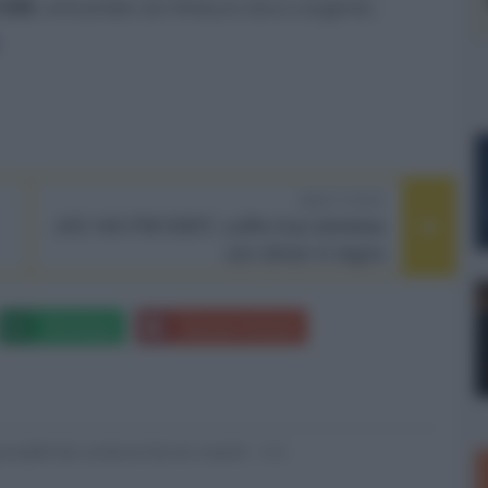
 USD
, entrambe con finitura nera o argento.
NEXT POST
JVC HA-FW1000T, cuffie true wireless
con driver in legno
Whatsapp
Stampa l'articolo
nsabili dei contenuti da loro inseriti -
Info