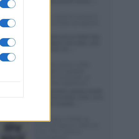
sviluppando pannelli Tandem...»
Netflix: tutte le novità in
uscita in Italia ad agosto
2026
Agosto 2026 porta su Netflix Italia
nuove stagioni molto attese, serie
internazionali, film...»
Vendere online cuffie,
auricolari e speaker
portatili tra privati: la
guida alle spedizioni
Cuffie, auricolari e speaker portatili
sono facili da vendere online, ma le
dimensioni compatte...»
Novità Sky e NOW: le
uscite di agosto 2026 tra
serie, film, show e
documentari