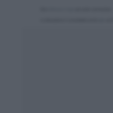
Devi
effettuare il login
per poter commentare
La discussione è consultabile anche
qui
, sul