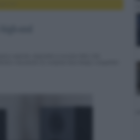
high-end
 high-end
tatore separato, disponibile in versione HDD o SSD,
DD/SSD e meccaniche CD, certificato Roon Ready e compatibile