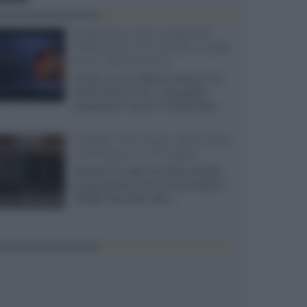
SQD-Mini LED 5.000 NIT
2040 zone TCL 65C8L a 838
euro IVA inclusa
Grazie ad una offerta amazon e al
cache-back di TCL, è possibile
acquistare il nuovo TV SQD-Mini...
XGIMI Titan Noir Ultra Max
a Bologna il 23 luglio
Giovedì 23 luglio da Audio Quality,
presentazione del nuovo proiettore
XGIMI Titan Noir Ultra...