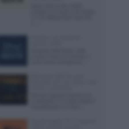
Agosto 2026 su Sky e NOW
prosegue con House of the Dragon
3 e The Walking Dead: Dead City
3,...»
Disney+, le novità di
agosto 2026
Ad agosto 2026 Disney+ Italia
propone il ritorno di Futurama, il
nuovo evento conclusivo de...»
McIntosh MX124, pre-
decoder A/V con Dirac Live
Room Correction
McIntosh espande la gamma con
un'elettronica 13.4 canali, dotata di
autocalibrazione con Dirac...»
Novità Apple TV+ a agosto
2026: tutte le uscite