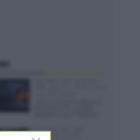
EWS
SQD-Mini LED 5.000 NIT
2040 zone TCL 65C8L a 838
euro IVA inclusa
Grazie ad una offerta amazon e al
cache-back di TCL, è possibile
acquistare il nuovo TV SQD-Mini...»
Velodyne The 1824,
subwoofer hi-end