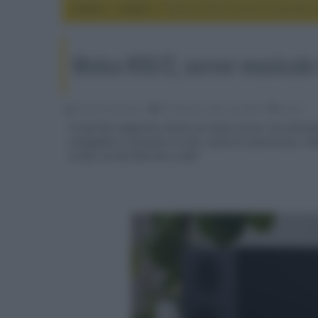
Home
audio
Melco N10/2, server musicale 
Melco N10/2, server musicale
Riccardo Riondino
07 Febbraio 2022, alle 08:58
audio
Il marchio nipponico lancia un music server con alimen
collegabile a streamer di rete, unità di conversione, H
Hi-Res 32 bit//384 kHz e DSD