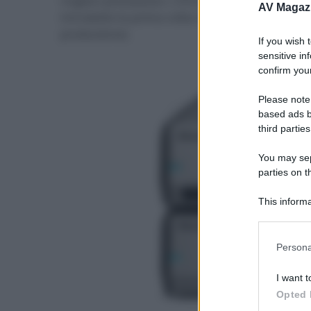
migliori prestazioni. L'N10/2 beneficia inoltr
AV Magaz
introdotto la prima volta nel modello N10 45t
produzione).
If you wish 
sensitive in
confirm your
Please note
based ads b
third parties
You may sepa
parties on t
This informa
Participants
Please note
Persona
information 
deny consent
I want t
in below Go
Opted 