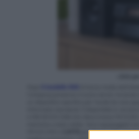
- click p
Dopo
il modello N50
di fascia media dell'ot
Company) presenta il nuovo server musicale 
un dispositivo specifico per l'audio (la cas
informatici standard). È disponibile in versio
e SSD (N10/2-S38) che rileva invece l'N1Z/2EX
memoria a stato solido. Sono equipaggiati co
l'N10/2-H50 e
3,84TB
per l'N10/2-S38, selezio