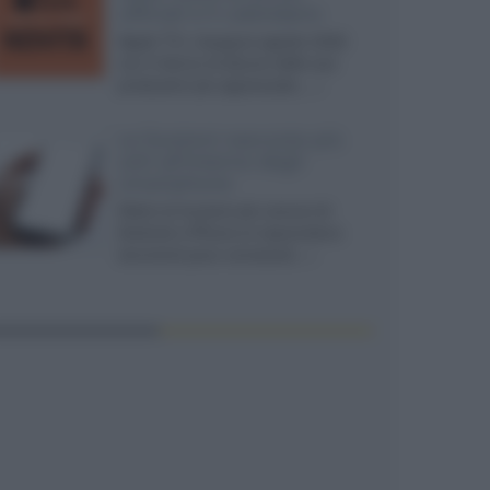
ufficiali e il calendario
Apple TV+ inaugura agosto 2026
con il ritorno di alcune delle sue
produzioni più apprezzate,...»
Le funzioni nascoste più
utili all’interno degli
smartphone
Dietro le funzioni più comuni di
Android e iPhone si nascondono
strumenti poco conosciuti...»