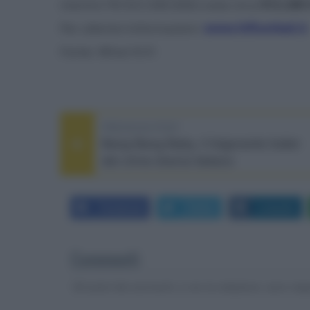
mentre l'N10/2-S38 (SSD) costa circa
$12.200
Per ulteriori informazioni:
www.hifiunited.it
Fonte: What Hi-Fi
PREVIOUS POST
Bang Bang Baby, il folgorante trailer
del crime drama italiano
Facebook
Twitter
LinkedIn
Commenti
Gli autori dei commenti, e non la redazione, sono respo