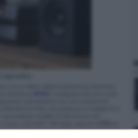
N
er ingrandire -
tobre scorso, Melco (Maki Engineering Laboratory
di riferimento
N10/2
. È progettato da zero come
a giapponese notoriamente non usa componenti
ne HDD (N10/2-H50), che sostituisce il modello N10
, il precedente modello di riferimento con
n nuove unità HDD / SSD dalla capacità di
5TB
per
nate individualmente in fabbrica per garantire le