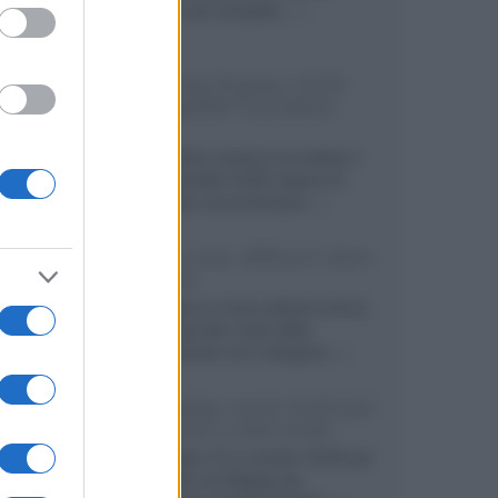
secondo, più compatto,...»
Samsung Display: OLED
DisplayHDR True Black
1400
Il costruttore coreano ha svelato il
primo pannello OLED capace di
mantenere una luminanza...»
KEF LS Luxe, diffusori attivi
wireless
KEF svela un nuovo sistema senza
fili di fascia alta, frutto della
collaborazione con il designer...»
LG Display: nuovi OLED più
economici a due strati
Per rendere TV e monitor OLED più
accessibili, LG Display sta