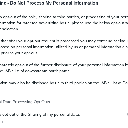
e di un nuovo stampato ad alte prestazioni,
ine -
Do Not Process My Personal Information
h Anniversary Limited Edition (attualmente fuori
to opt-out of the sale, sharing to third parties, or processing of your per
formation for targeted advertising by us, please use the below opt-out s
 selection.
 that after your opt-out request is processed you may continue seeing i
ased on personal information utilized by us or personal information dis
 prior to your opt-out.
rately opt-out of the further disclosure of your personal information by
he IAB’s list of downstream participants.
tion may also be disclosed by us to third parties on the IAB’s List of 
 that may further disclose it to other third parties.
 that this website/app uses one or more Google services and may gath
l Data Processing Opt Outs
including but not limited to your visit or usage behaviour. You may click 
 to Google and its third-party tags to use your data for below specifi
o opt-out of the Sharing of my personal data.
ogle consent section.
In