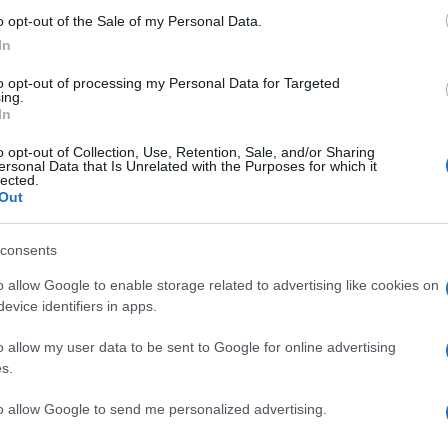
o opt-out of the Sale of my Personal Data.
er ingrandire -
In
età larghezza (215 mm): la head unit, dove si
to opt-out of processing my Personal Data for Targeted
tori, e quello che contiene un alimentatore lineare
ing.
In
re i circuiti audio da quelli di alimentazione.
et: LAN e Player per la connessione diretta agli
o opt-out of Collection, Use, Retention, Sale, and/or Sharing
ente di collegare HDD o meccaniche CD come la
ersonal Data that Is Unrelated with the Purposes for which it
lected.
rte USB: una per unità di conversione /
Out
CD o unità HDD/SSD, come la Melco E100, che
senza impostazioni aggiuntive.
consents
o allow Google to enable storage related to advertising like cookies on
evice identifiers in apps.
o allow my user data to be sent to Google for online advertising
s.
to allow Google to send me personalized advertising.