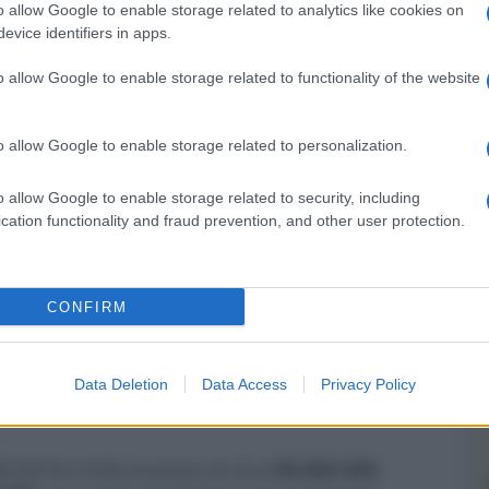
o allow Google to enable storage related to analytics like cookies on
evice identifiers in apps.
o allow Google to enable storage related to functionality of the website
o allow Google to enable storage related to personalization.
o allow Google to enable storage related to security, including
cation functionality and fraud prevention, and other user protection.
er ingrandire -
imServer e il software SongKong. Il dispositivo è
CONFIRM
SD e offre il controllo via DLNA/UPnP (in modalità
, Qobuz e vTuner tramite l'app
Melco Music HD
.
cale per file Hi-Res autonomo se collegato tramite
Data Deletion
Data Access
Privacy Policy
2 bit/384 kHz e Octo DSD, DSD gapless e Melco
DD (N10/2-H50) al prezzo di circa
$9.500 USD
,