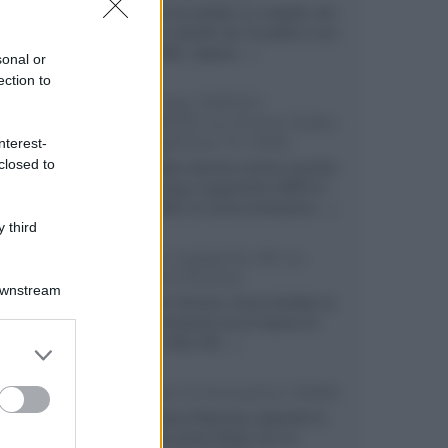
Velodyne ha svelato un modello che
integra un woofer da 18 pollici e uno
da 24 pollici, capace...»
sonal or
ection to
Samsung: HDR10+
ADVANCED su Prime Video
sulla gamma TV 2026
nterest-
closed to
Prime Video diventa il primo servizio
di streaming a supportare HDR10+
ADVANCED, la nuova evoluzione...»
 third
Netflix: supporto 4K su
Google Chrome
Downstream
Il browser Chrome, finora limitato al
1080p, consente ora la visione di
Netflix in Ultra HD...»
er and store
to grant or
ed purposes
Diffusori Q Acoustics 3040c
Il produttore britannico espande la
serie entry level 3000c con un