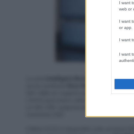
I want t
web or d
I want t
or app.
I want t
I want t
authenti
- click p
La suite
Intelligent Music Library
include Min
anche certificato
Roon Ready
, compatibile D
DAC USB) con supporto per lo streaming Tidal
L'N10/2 può essere utilizzato come lettore lo
un DAC USB, supportando risoluzioni fino a 3
markerless DSD.
Il Melco N10/2 è disponibile nella versione H