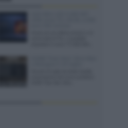
SQD-Mini LED 5.000 NIT
2040 zone TCL 65C8L a 838
euro IVA inclusa
Grazie ad una offerta amazon e al
cache-back di TCL, è possibile
acquistare il nuovo TV SQD-Mini...
XGIMI Titan Noir Ultra Max
a Bologna il 23 luglio
Giovedì 23 luglio da Audio Quality,
presentazione del nuovo proiettore
XGIMI Titan Noir Ultra...