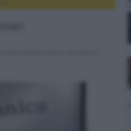
200MK7
1200MK7
diretta con stabilità di rotazione e nuova funzione di