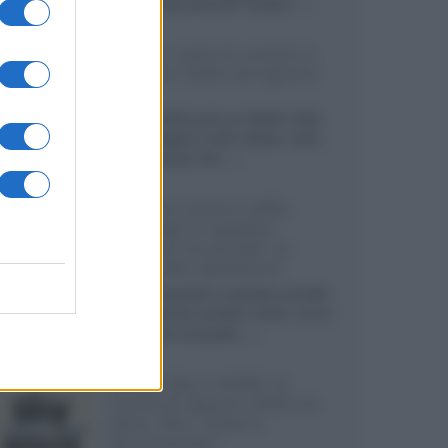
sviluppando pannelli Tandem...»
Netflix: tutte le novità in
uscita in Italia ad agosto
2026
Agosto 2026 porta su Netflix Italia
nuove stagioni molto attese, serie
internazionali, film...»
Vendere online cuffie,
auricolari e speaker
portatili tra privati: la
guida alle spedizioni
Cuffie, auricolari e speaker portatili
sono facili da vendere online, ma le
dimensioni compatte...»
Novità Sky e NOW: le
uscite di agosto 2026 tra
serie, film, show e
documentari