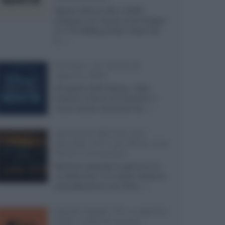
Agosto 2026 su Sky e NOW
prosegue con House of the Dragon
3 e The Walking Dead: Dead City
3,...»
Disney+, le novità di
agosto 2026
Ad agosto 2026 Disney+ Italia
propone il ritorno di Futurama, il
nuovo evento conclusivo de...»
McIntosh MX124, pre-
decoder A/V con Dirac Live
Room Correction
McIntosh espande la gamma con
un'elettronica 13.4 canali, dotata di
autocalibrazione con Dirac...»
Novità Apple TV+ a agosto
2026: tutte le uscite