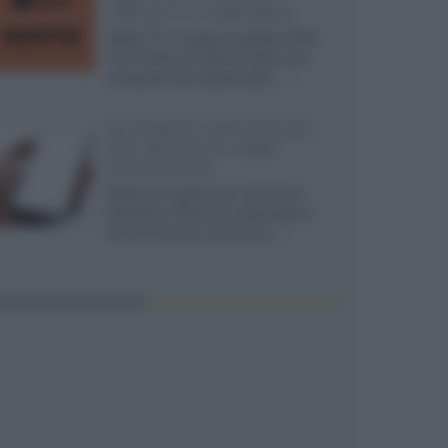
ufficiali e il calendario
Apple TV+ inaugura agosto 2026
con il ritorno di alcune delle sue
produzioni più apprezzate,...»
Le funzioni nascoste più
utili all’interno degli
smartphone
Dietro le funzioni più comuni di
Android e iPhone si nascondono
strumenti poco conosciuti...»