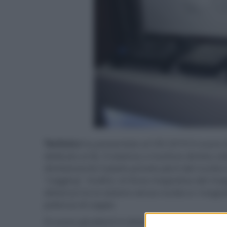
Technics
ha presentato al CES 2019 il nuovo G
dedicato ai DJ. Il sistema a trazione diretta u
direttamente il piatto privato però del nucleo 
"cogging". Inoltre, la forza magnetica dei magnet
distanza tra lo statore senza nucleo e i magne
potenza di coppia
Il nuovo giradischi è dotato inoltre di