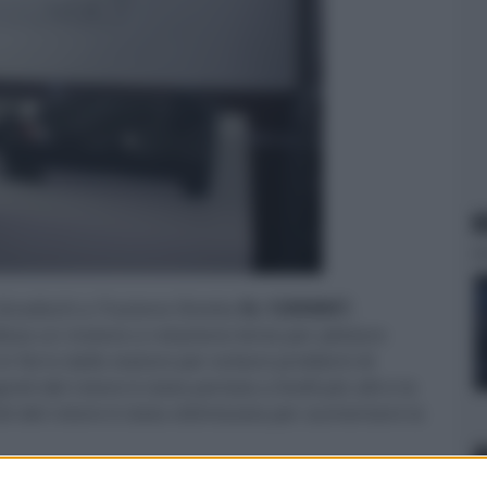
N
iradischi a Trazione Diretta
SL-1200MK7
,
tilizza un motore a rotazione lenta per pilotare
in ferro dallo statore per evitare problemi di
i del rotore è stata portata a livelli più alti e la
ti del rotore è stata ottimizzata per aumentare la