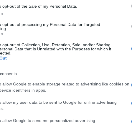
 terminali sono placcati oro per contenere il
o opt-out of the Sale of my Personal Data.
In
precise e stabili: la velocità di rotazione può
i/min. o 78 giri/min3
to opt-out of processing my Personal Data for Targeted
ing.
ato Italiano nel mese di Giugno.
In
o opt-out of Collection, Use, Retention, Sale, and/or Sharing
ersonal Data that Is Unrelated with the Purposes for which it
lected.
Out
consents
NEXT POST
CES: Sony OLED AG9/AG8 Acoustic
o allow Google to enable storage related to advertising like cookies on
Surface
evice identifiers in apps.
o allow my user data to be sent to Google for online advertising
s.
Whatsapp
Stampa l'articolo
to allow Google to send me personalized advertising.