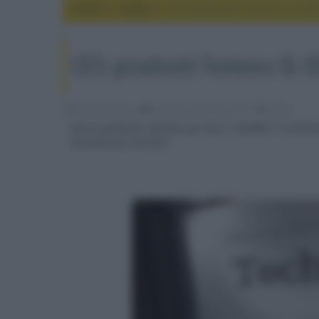
Home
audio
CES: giradischi Technics SL-1
CES: giradischi Technics SL-
Franco Baiocchi
08 Gennaio 2019, alle 17:37
audio
Nuovo giradischi Technics per DJ SL-1200MK7 a trazione 
riproduzione invertita