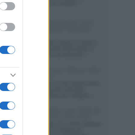
secondo, più compatto,...»
Samsung Display: OLED
DisplayHDR True Black
1400
Il costruttore coreano ha svelato il
primo pannello OLED capace di
mantenere una luminanza...»
KEF LS Luxe, diffusori attivi
wireless
KEF svela un nuovo sistema senza
fili di fascia alta, frutto della
collaborazione con il designer...»
LG Display: nuovi OLED più
economici a due strati
Per rendere TV e monitor OLED più
accessibili, LG Display sta