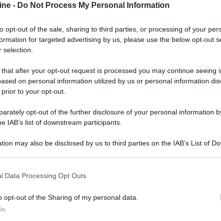
ine -
Do Not Process My Personal Information
neamente il pulsante di selezione velocità e
one contraria.
to opt-out of the sale, sharing to third parties, or processing of your per
locità di arresto: grazie a un microcomputer è
formation for targeted advertising by us, please use the below opt-out s
osì la coppia di avvio e la velocità di arresto
 selection.
 that after your opt-out request is processed you may continue seeing i
osità: l’illuminatore puntina è caratterizzato da
ased on personal information utilized by us or personal information dis
 un LED bianco ad alta luminosità e di lunga
 prior to your opt-out.
di estrema precisione: il tubo del braccio è
rately opt-out of the further disclosure of your personal information by
he IAB’s list of downstream participants.
lle vibrazioni: caratterizzato da una struttura a
tion may also be disclosed by us to third parties on the IAB’s List of 
in gomma isolante per eliminare le risonanze
 that may further disclose it to other third parties.
ofuso.
 that this website/app uses one or more Google services and may gath
vato smorzamento: per la riduzione delle vibrazioni
l Data Processing Opt Outs
including but not limited to your visit or usage behaviour. You may click 
è integrato con uno speciale materiale costituito
 to Google and its third-party tags to use your data for below specifi
 aumentare i livelli di rigidità e di smorzamento
o opt-out of the Sharing of my personal data.
ogle consent section.
omposti da una molla e da gomma.
In