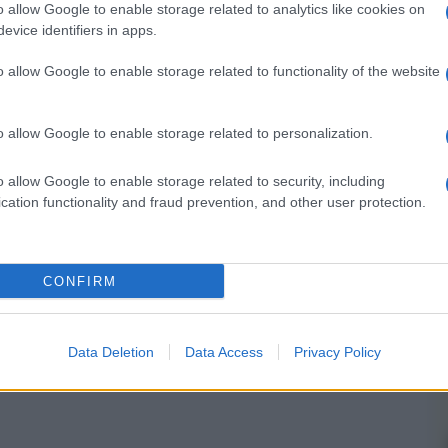
o allow Google to enable storage related to analytics like cookies on
evice identifiers in apps.
nsabili dei contenuti da loro inseriti -
Info
o allow Google to enable storage related to functionality of the website
o allow Google to enable storage related to personalization.
 forum.
o allow Google to enable storage related to security, including
cation functionality and fraud prevention, and other user protection.
CONFIRM
Data Deletion
Data Access
Privacy Policy