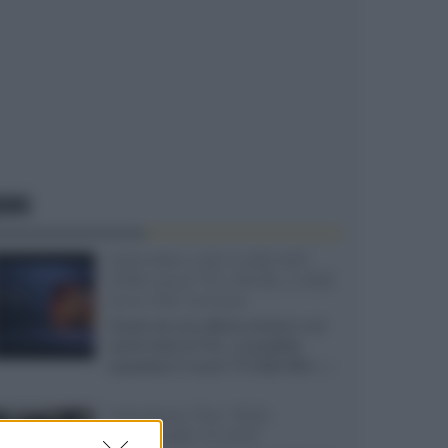
EWS
SQD-Mini LED 5.000 NIT
2040 zone TCL 65C8L a 838
euro IVA inclusa
Grazie ad una offerta amazon e al
cache-back di TCL, è possibile
acquistare il nuovo TV SQD-Mini...»
Velodyne The 1824,
subwoofer hi-end