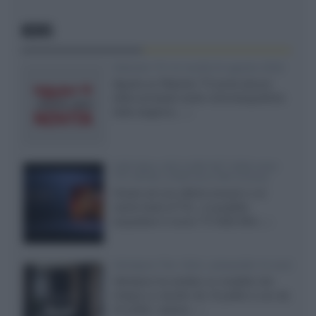
NEWS
Rakuten TV: le novità di agosto 2026
Agosto su Rakuten TV porta alcune
delle principali uscite cinematografiche
della stagione,...»
SQD-Mini LED 5.000 NIT 2040 zone
TCL 65C8L a 838 euro IVA inclusa
Grazie ad una offerta amazon e al
cache-back di TCL, è possibile
acquistare il nuovo TV SQD-Mini...»
Velodyne The 1824, subwoofer hi-end
Velodyne ha svelato un modello che
integra un woofer da 18 pollici e uno da
24 pollici, capace...»