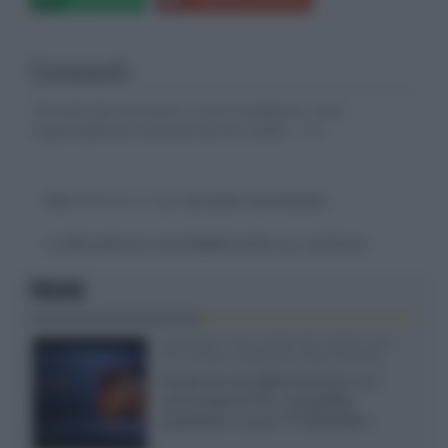
Commenti
Gli autori dei commenti, e non la redazione, sono
responsabili dei contenuti da loro inseriti -
Info
Devi
effettuare il login
per poter commentare
La discussione è consultabile anche
qui
, sul forum.
FOCUS
SQD-Mini LED 5.000 NIT 2040 zone
TCL 65C8L a 838 euro IVA inclusa
Grazie ad una offerta amazon e al
cache-back di TCL, è possibile
acquistare il nuovo TV SQD-Mini...