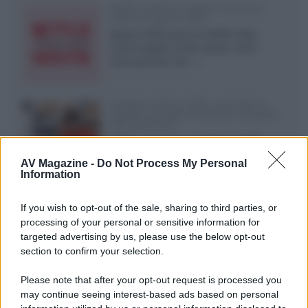
Netflix: tutte le novità in uscita in
Italia ad agosto 2026
Agosto 2026 porta su Netflix Italia
nuove stagioni molto attese, serie
internazionali, film...»
Vendere online cuffie, auricolari e
speaker portatili tra privati: la guida
alle spedizioni
Cuffie, auricolari e speaker portatili
sono facili da vendere online, ma le
AV Magazine -
Do Not Process My Personal
dimensioni compatte...»
Information
Novità Sky e NOW: le uscite di agosto
If you wish to opt-out of the sale, sharing to third parties, or
2026 tra serie, film, show e
documentari
processing of your personal or sensitive information for
Agosto 2026 su Sky e NOW prosegue
targeted advertising by us, please use the below opt-out
con House of the Dragon 3 e The
section to confirm your selection.
Walking Dead: Dead City 3,...»
Please note that after your opt-out request is processed you
may continue seeing interest-based ads based on personal
Disney+, le novità di agosto 2026