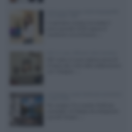
Samsung Display: OLED DisplayHDR
True Black 1400
Il costruttore coreano ha svelato il
primo pannello OLED capace di
mantenere una luminanza...»
KEF LS Luxe, diffusori attivi wireless
KEF svela un nuovo sistema senza fili
di fascia alta, frutto della collaborazione
con il designer...»
LG Display: nuovi OLED più economici
a due strati
Per rendere TV e monitor OLED più
accessibili, LG Display sta sviluppando
pannelli Tandem...»