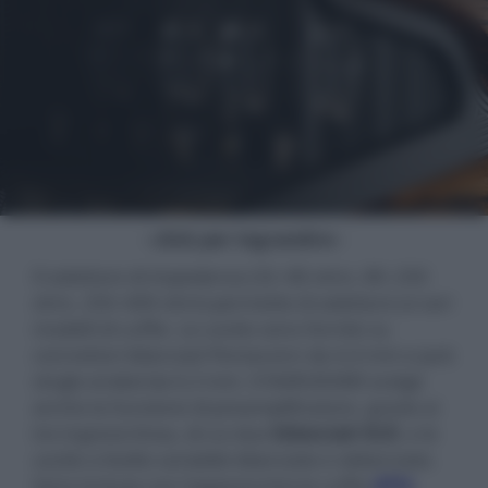
- click per ingrandire -
Il selettore di impedenza (32–80 ohm, 80–250
ohm, 250–600 ohm) permette di adattarsi ai vari
modelli di cuffie. Le uscite sono fornite su
connettori bilanciati Pentaconn da 4,4 mm e jack
single ended da 6,3 mm. Il NARUKAMI svolge
anche la funzione di preamplificatore, grazie ai
tre ingressi linea, di cui due
bilanciati XLR
, e le
uscite a livello variabile bilanciate e sbilanciate.
Sono incluse con l'apparecchio le cuffie
ATH-