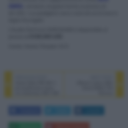
AWKG
, vendute singolarmente al prezzo di
$4.200, i cui padiglioni sono costruiti anch'essi in
legno Kurogaki.
L'Audio-Technica NARUKAMI è disponibile al
prezzo di
$108.000 USD
.
Fonte: Home Theater Hi-Fi
PREVIOUS POST
NEXT POST
Classé Delta PRE MK II,
Diffusori custom M&K
pre-amplificatore stereo
Sound IW500 THX
con streaming e DAC USB
Dominus
Facebook
Twitter
LinkedIn
Whatsapp
Stampa l'articolo