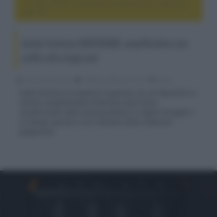
Audio-Technica NARUKAMI, amplificatore per cuffie ultra
high-end
Audio-Technica NARUKAMI, amplificatore per
cuffie ultra high-end
Riccardo Riondino
18 Marzo 2024, alle 14:33
audio
Audio-Technica ha espanso la gamma con un dispositivo a
valvole completamente bilanciato dual mono,
caratterizzato dalla lussuosa finitura in legno Kurogaki e
un design ispirato a vari elementi della tradizione
giapponese