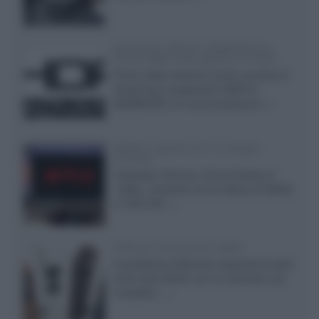
Samsung: HDR10+ ADVANCED su
Prime Video sulla gamma TV 2026
Prime Video diventa il primo servizio di
streaming a supportare HDR10+
ADVANCED, la nuova evoluzione...»
Netflix: supporto 4K su Google
Chrome
Il browser Chrome, finora limitato al
1080p, consente ora la visione di Netflix
in Ultra HD...»
Diffusori Q Acoustics 3040c
Il produttore britannico espande la serie
entry level 3000c con un secondo, più
compatto,...»