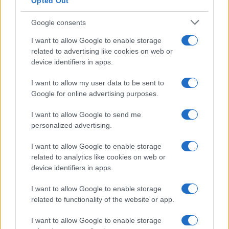
Opted Out
Google consents
I want to allow Google to enable storage
related to advertising like cookies on web or
device identifiers in apps.
I want to allow my user data to be sent to
Google for online advertising purposes.
I want to allow Google to send me
personalized advertising.
I want to allow Google to enable storage
related to analytics like cookies on web or
AV Magazine
è membro EISA dal 2019
device identifiers in apps.
all'interno del Mobile Devices Expert Group
I want to allow Google to enable storage
Per informazioni:
www.eisa.eu
related to functionality of the website or app.
I want to allow Google to enable storage