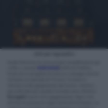
- click per ingrandire -
Audio-Technica ha annunciato l'amplificatore per
cuffie a valvole
NARUKAMI
(HPA-KG NARU),
frutto di un progetto di ricerca e sviluppo che ha
richiesto un periodo di 10 anni. Il nome si
riferisce al dio giapponese del tuono, mentre i
pannelli laterali e quello frontale sono rifiniti in
Kurogaki
(cachi nero giapponese), legno che
all'interno presenta segni simili all'inchiostro. La