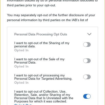
information utilized by us or personal information disclosed to
Ad agosto 2026 Disney+ Italia propone
third parties prior to your opt-out.
il ritorno di Futurama, il nuovo evento
conclusivo de...»
You may separately opt-out of the further disclosure of your
personal information by third parties on the IAB’s list of
downstream participants.
McIntosh MX124, pre-decoder A/V
con Dirac Live Room Correction
Personal Data Processing Opt Outs
This information may also be disclosed by us to third parties
McIntosh espande la gamma con
on the IAB’s List of Downstream Participants that may further
un'elettronica 13.4 canali, dotata di
I want to opt-out of the Sharing of my
disclose it to other third parties.
personal data.
autocalibrazione con Dirac...»
Opted In
Please note that this website/app uses one or more Google
services and may gather and store information including but
I want to opt-out of the Sale of my
Novità Apple TV+ a agosto 2026: tutte
Personal Data.
not limited to your visit or usage behaviour. You may click to
le uscite ufficiali e il calendario
Opted In
grant or deny consent to Google and its third-party tags to
Apple TV+ inaugura agosto 2026 con il
use your data for below specified purposes in below Google
ritorno di alcune delle sue produzioni
I want to opt-out of processing my
consent section.
Personal Data for Targeted Advertising.
più apprezzate,...»
Opted In
I want to opt-out of Collection, Use,
Retention, Sale, and/or Sharing of my
Personal Data that Is Unrelated with the
Purposes for which it was collected.