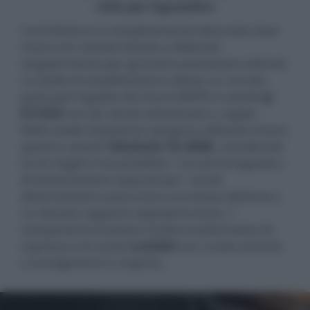
- click per ingrandire -
L'architettura è completamente bilanciata dual
mono con valvole testate e abbinate
singolarmente per garantire prestazioni ottimali.
Lo stadio di amplificazione utilizza un circuito
push-pull regolato da shunt (SRPP) e valvole
JJ
ECC83S
con pin dorati selezionate a coppie.
Nello stadio di potenza vengono utilizzate invece
quattro valvole
Takatsuki TA-300B
, considerate
tra le migliori mai prodotte. I circuiti di segnale e
di alimentazione separati per i canali
destro/sinistro assicurano una bassa diafonia e
un elevato rapporto segnale/rumore. I
componenti includono inoltre trasformatori di
ingresso e di uscita
Lundahl
con nucleo amorfo
e avvolgimenti in argento.