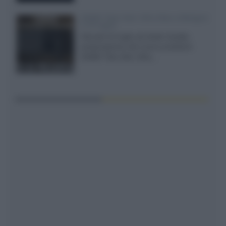
XGIMI Titan Noir Ultra Max a Bologna
il 23 luglio
Giovedì 23 luglio da Audio Quality,
presentazione del nuovo proiettore
XGIMI Titan Noir Ultra...