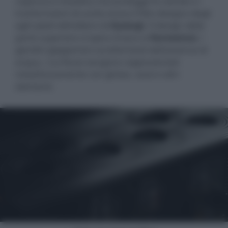
copertura metallica che protegge le valvole e i
trasformatori di uscita evoca il fitto disegno degli
aghi piatti dell'albero di
Ayasugi
. Il design della
parte superiore si ispira invece ai
Karesansui
, i
giardini giapponesi caratterizzati dall'assenza di
acqua, i cui flussi vengono rappresentati
metaforicamente con ghiaia, sassi e altri
elementi.