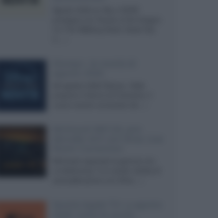
Agosto 2026 su Sky e NOW
prosegue con House of the Dragon
3 e The Walking Dead: Dead City
3,...»
Disney+, le novità di
agosto 2026
Ad agosto 2026 Disney+ Italia
propone il ritorno di Futurama, il
nuovo evento conclusivo de...»
McIntosh MX124, pre-
decoder A/V con Dirac Live
Room Correction
McIntosh espande la gamma con
un'elettronica 13.4 canali, dotata di
autocalibrazione con Dirac...»
Novità Apple TV+ a agosto
2026: tutte le uscite