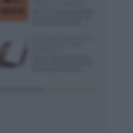
ufficiali e il calendario
Apple TV+ inaugura agosto 2026
con il ritorno di alcune delle sue
produzioni più apprezzate,...»
Le funzioni nascoste più
utili all’interno degli
smartphone
Dietro le funzioni più comuni di
Android e iPhone si nascondono
strumenti poco conosciuti...»