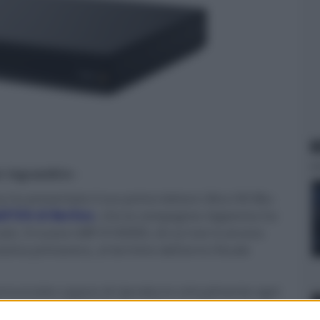
N
er ingrandire -
 ha presentato il suo primo lettore Ultra HD Blu-
ll'IFA di Berlino
, che la compagnia nipponica ha
rcato. Il nuovo UBP-X1000ES, di cui non è ancora
rossima primavera, al termine dell'anno fiscale
annunciato capace di riprodurre virtualmente ogni
e Audio, ai CD/SACD, fino ai Blu-ray 3D e supporti