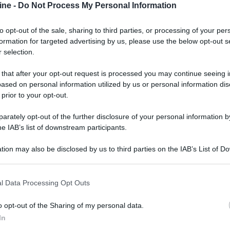
 drive
. I contenuti Ultra HD saranno disponibili
ine -
Do Not Process My Personal Information
r le immagini in HDR, mentre per il video 1080p
upscaling 4K. Sony ha inoltre sviluppato un
to opt-out of the sale, sharing to third parties, or processing of your per
zione HDR sui più convenzionali TV 4K SDR.
formation for targeted advertising by us, please use the below opt-out s
 selection.
 that after your opt-out request is processed you may continue seeing i
ased on personal information utilized by us or personal information dis
 prior to your opt-out.
rately opt-out of the further disclosure of your personal information by
he IAB’s list of downstream participants.
tion may also be disclosed by us to third parties on the IAB’s List of 
er ingrandire -
 that may further disclose it to other third parties.
m” ad alta rigidità, con lato superiore dalla
 that this website/app uses one or more Google services and may gath
lla prestigiosa serie ES. Per i file musicali
l Data Processing Opt Outs
including but not limited to your visit or usage behaviour. You may click 
dificare contenuti hi-res, incluso il
DSD 11,2 MHz
 to Google and its third-party tags to use your data for below specifi
conda uscita HDMI
dedicata.
o opt-out of the Sharing of my personal data.
ogle consent section.
In
12v per l'accensione remota, una porta RS-232 e