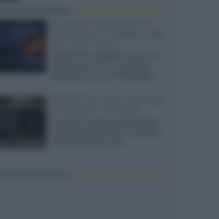
SQD-Mini LED 5.000 NIT
2040 zone TCL 65C8L a 838
euro IVA inclusa
Grazie ad una offerta amazon e al
cache-back di TCL, è possibile
acquistare il nuovo TV SQD-Mini...
XGIMI Titan Noir Ultra Max
a Bologna il 23 luglio
Giovedì 23 luglio da Audio Quality,
presentazione del nuovo proiettore
XGIMI Titan Noir Ultra...