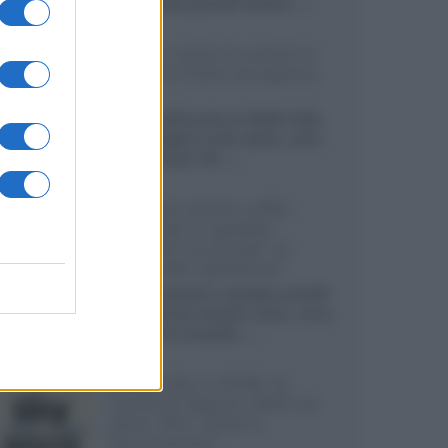
sviluppando pannelli Tandem...»
Netflix: tutte le novità in
uscita in Italia ad agosto
2026
Agosto 2026 porta su Netflix Italia
nuove stagioni molto attese, serie
internazionali, film...»
Vendere online cuffie,
auricolari e speaker
portatili tra privati: la
guida alle spedizioni
Cuffie, auricolari e speaker portatili
sono facili da vendere online, ma le
dimensioni compatte...»
Novità Sky e NOW: le
uscite di agosto 2026 tra
serie, film, show e
documentari