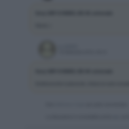
Sony UBP-X1000ES, BD 4K universale
Niente :)
g_andrini
16 Settembre 2016, 09:16
Sony UBP-X1000ES, BD 4K universale
Esteticamente è piacevole, chissà se sarà compati
Devi
effettuare il login
per poter commentare
La discussione è consultabile anche
qui
, sul