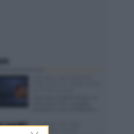
EWS
SQD-Mini LED 5.000 NIT
2040 zone TCL 65C8L a 838
euro IVA inclusa
Grazie ad una offerta amazon e al
cache-back di TCL, è possibile
acquistare il nuovo TV SQD-Mini...»
Velodyne The 1824,
subwoofer hi-end