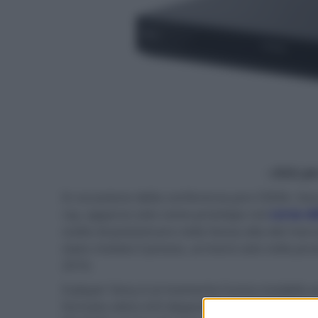
- click p
In occasione della conferenza pre-CEDIA, Sony
ray, apparso solo come prototipo nel
corso de
scelto di posizionare nella fascia alta del me
stato rivelato il prezzo, arriverà solo nella p
2016.
Il player Sony è al momento l'unico modello 
formato ottico A/V disponibile: dai DVD Video 