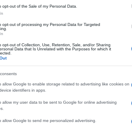
anche da reti Wi-Fi. Il lettore Sony è infatti
o opt-out of the Sale of my Personal Data.
temi di automazione tra i quali Control4, Crestron e
In
 una semplice funzionalità aggiuntiva, in quanto
te gli operatori del settore system integration e
to opt-out of processing my Personal Data for Targeted
ing.
anzia estesa a cinque anni.
In
o opt-out of Collection, Use, Retention, Sale, and/or Sharing
ersonal Data that Is Unrelated with the Purposes for which it
lected.
Out
consents
NEXT POST
o allow Google to enable storage related to advertising like cookies on
D
CEDIA: Oppo 203 UHD 4K
evice identifiers in apps.
o allow my user data to be sent to Google for online advertising
s.
Whatsapp
Stampa l'articolo
to allow Google to send me personalized advertising.