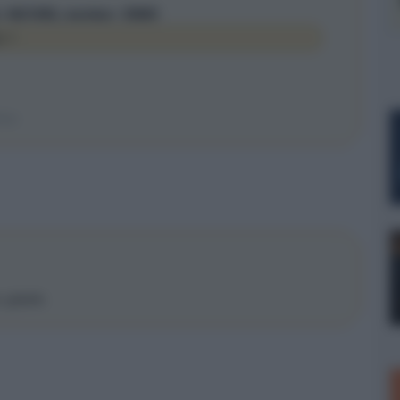
t: 4621858, member: 35865
D ?
ivo
, grazie.