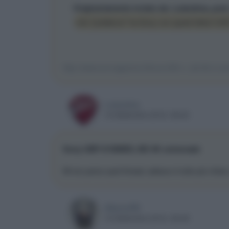
Originariamente inviato da: Luiandrea, pos
che "problema" ha Sony con questi lettori UH
http://www.avmagazine.it/forum/60-n...bd-4k-in-arr
Luiandrea
16 Settembre 2016, 08:40
Sony UBP-X1000ES, BD 4K universale
Mi ero perso quel thread, adesso è tutto più chiaro
AlbertoPN
16 Settembre 2016, 08:48