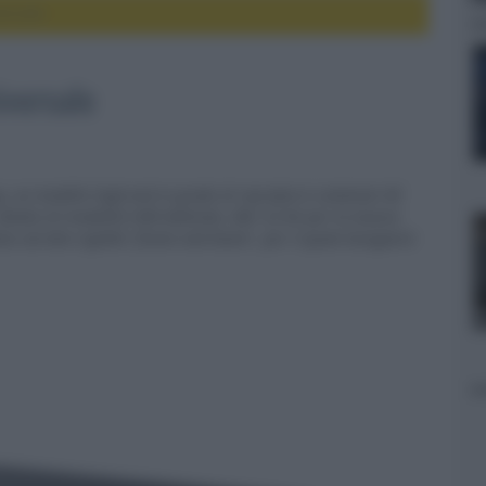
ersale
versale
y, un modello high-end in grado di riprodurre contenuti 4K
, dotato di modalità HDR dedicata, DAC 32 bit per la musica
aio ad alta rigidità "frame and beam", per il quale bisognerà