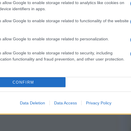
o allow Google to enable storage related to analytics like cookies on
evice identifiers in apps.
nsabili dei contenuti da loro inseriti -
Info
o allow Google to enable storage related to functionality of the website
o allow Google to enable storage related to personalization.
o allow Google to enable storage related to security, including
cation functionality and fraud prevention, and other user protection.
problema" ha Sony con questi lettori UHD ?
CONFIRM
Data Deletion
Data Access
Privacy Policy