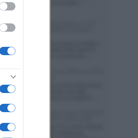
secondo, più compatto,...»
Samsung Display: OLED
DisplayHDR True Black
1400
Il costruttore coreano ha svelato il
primo pannello OLED capace di
mantenere una luminanza...»
KEF LS Luxe, diffusori attivi
wireless
KEF svela un nuovo sistema senza
fili di fascia alta, frutto della
collaborazione con il designer...»
LG Display: nuovi OLED più
economici a due strati
Per rendere TV e monitor OLED più
accessibili, LG Display sta