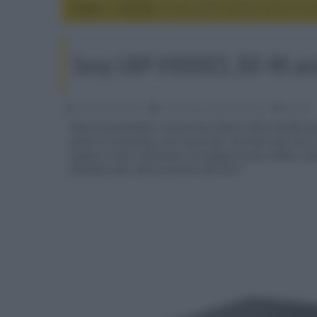
Home
4k e 8k
Sony UBP-X1000ES, BD 4K univ
Sony UBP-X1000ES, BD 4K uni
Riccardo Riondino
16 Settembre 2016, alle 07:27
4k e 8k
Sony ha presentato il suo primo lettore Ultra HD Blu-ra
anche in streaming, così come tutti i formati ottici A/V
liquida in alta risoluzione con doppia uscita HDMI e tel
attendere fino alla primavera del 2017