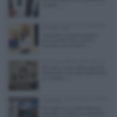
compatto,...»
Samsung Display: OLED DisplayHDR
True Black 1400
Il costruttore coreano ha svelato il
primo pannello OLED capace di
mantenere una luminanza...»
KEF LS Luxe, diffusori attivi wireless
KEF svela un nuovo sistema senza fili
di fascia alta, frutto della collaborazione
con il designer...»
LG Display: nuovi OLED più economici
a due strati
Per rendere TV e monitor OLED più
accessibili, LG Display sta sviluppando