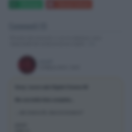
Whatsapp
Stampa l'articolo
Commenti (1)
Gli autori dei commenti, e non la redazione, sono
responsabili dei contenuti da loro inseriti -
Info
sasadf
16 Marzo 2015, 19:57
Sony: nuove sale Digital Cinema 4K
Ma una bella lista completa...
....dei cinema 4k, dove la troviamo?
grazie
walk on