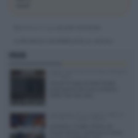
sasadf
Devi
effettuare il login
per poter commentare
La discussione è consultabile anche
qui
, sul forum.
FOCUS
XGIMI Titan Noir Ultra Max a Bologna
il 23 luglio
Giovedì 23 luglio da Audio Quality,
presentazione del nuovo proiettore
XGIMI Titan Noir Ultra...
Sony Bravia 9 II vs. Hisense UR9S vs.
TCL C8L il 13 luglio a Roma
Il prossimo 13 luglio a Roma, da
Gruppo Garman, ripeteremo lo shoot-