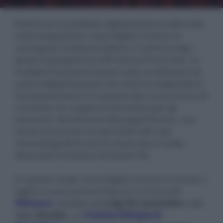
Nell'ormai consolidata digitalizzazione delle sale
cinematografiche, Sony Digital Cinema ha
conseguito risultati eccellenti, in primo luogo
grazie al programma VPF (Virtual Print Fee), un
modello finanziario basato sulla condivisione di
costi di digitalizzazione dei cinema indipendenti.
Successivamente si è passati alla nuova forma di
contratto con supporto finanziario per gli
esercenti, denominata Managed Service, una
forma di accordo che permette alle sale
cinematografiche anche di piccole e medie
dimensioni di dotarsi di sistemi 4K.
In questo modo, Sony Digital Cinema è riuscita a
siglare nuove partnership tra cui il circuito
Filmauro
, fondato da
Luigi De Laurentiis
e dal
figlio
Aurelio
, e il
Cinema Olimpia di