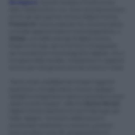
Bordighera
. Questo risultato è frutto anche
della collaborazione con i team di professionisti e
tecnici dei due partner di Sony Digital Cinema:
Prevost srl
, storica azienda che commercializza
e installa apparecchiature cinematografiche, e
dcinex
, una delle aziende di digital cinema
leader in Europa, per la fornitura di dispositivi
per la proiezione cinematografica digitale, che si
occupano della vendita, installazione e supporto
tecnico per tutti gli esercenti dei cinema in Italia.
“Siamo molto soddisfatti dei risultati raggiunti
quest’anno e riconfermiamo il nostro impegno
nell’offrire un’esperienza visiva eccezionale ai nostri
clienti, in tutto il paese”
, afferma
Enrico Ferrari
,
Digital Cinema Solutions Account Manager per
Italia, Spagna.
“Le nostre collaborazioni e
partnership continuano a crescere e, grazie ai
nostri proiettori Sony 4K, gli appassionati di