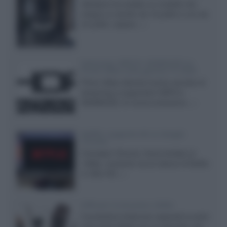
Velodyne ha svelato un modello che
integra un woofer da 18 pollici e uno da
24 pollici, capace...»
Samsung: HDR10+ ADVANCED su
Prime Video sulla gamma TV 2026
Prime Video diventa il primo servizio di
streaming a supportare HDR10+
ADVANCED, la nuova evoluzione...»
Netflix: supporto 4K su Google
Chrome
Il browser Chrome, finora limitato al
1080p, consente ora la visione di Netflix
in Ultra HD...»
Diffusori Q Acoustics 3040c
Il produttore britannico espande la serie
entry level 3000c con un secondo, più