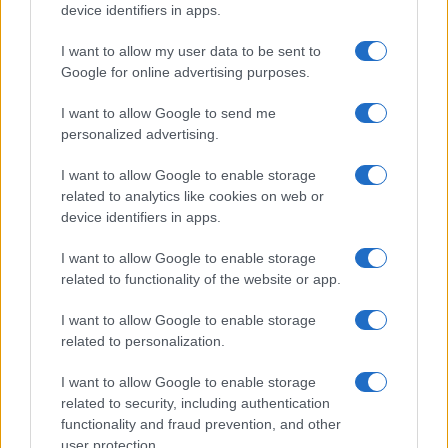
device identifiers in apps.
I want to allow my user data to be sent to
Google for online advertising purposes.
I want to allow Google to send me
personalized advertising.
I want to allow Google to enable storage
related to analytics like cookies on web or
AV Magazine
è membro EISA dal 2019
device identifiers in apps.
all'interno del Mobile Devices Expert Group
I want to allow Google to enable storage
Per informazioni:
www.eisa.eu
related to functionality of the website or app.
I want to allow Google to enable storage
related to personalization.
Legali
-
Privacy
-
Privicy settings
Cookie
-
Pubblicità
-
Redazione
I want to allow Google to enable storage
related to security, including authentication
AV Raw s.n.c. P.iva: 02040960672
functionality and fraud prevention, and other
AV Magazine - Testata giornalistica con registrazione Tribunale di
user protection.