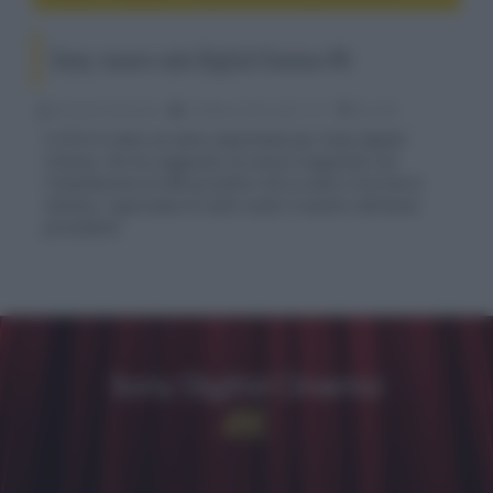
Sony: nuove sale Digital Cinema 4K
Riccardo Riondino
13 Marzo 2015, alle 11:11
4k e 8k
Il 2014 è stato un anno importante per Sony Digital
Cinema, che ha raggiunto un nuovo traguardo con
l'installazione di 400 proiettori 4K su tutto il territorio
italiano, superando di cento unità il numero dell'anno
precedente