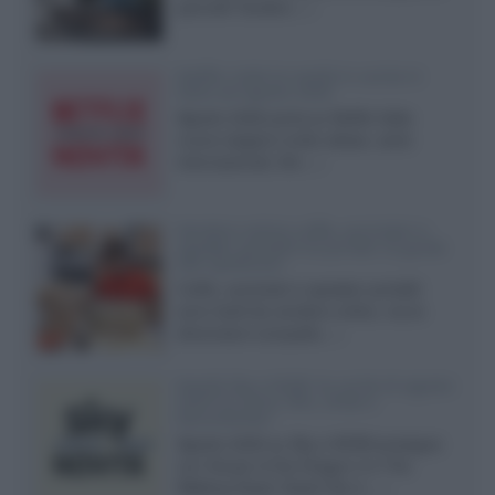
pannelli Tandem...»
Netflix: tutte le novità in uscita in
Italia ad agosto 2026
Agosto 2026 porta su Netflix Italia
nuove stagioni molto attese, serie
internazionali, film...»
Vendere online cuffie, auricolari e
speaker portatili tra privati: la guida
alle spedizioni
Cuffie, auricolari e speaker portatili
sono facili da vendere online, ma le
dimensioni compatte...»
Novità Sky e NOW: le uscite di agosto
2026 tra serie, film, show e
documentari
Agosto 2026 su Sky e NOW prosegue
con House of the Dragon 3 e The
Walking Dead: Dead City 3,...»