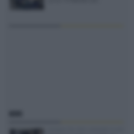
out tra i TV RGB Mini-LED...
NEWS
Velodyne The 1824, subwoofer hi-end