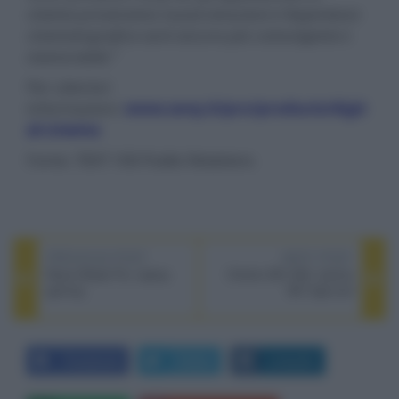
cinema proveranno nuove emozioni e l’esperienza
cinematografica sarà ancora più coinvolgente e
memorabile.”
Per ulteriori
informazioni:
www.sony.it/pro/products/digit
al-cinema
Fonte:
TEXT 100 Public Relations
PREVIOUS POST
NEXT POST
Razer Blade Pro, laptop
Ortofon MC A95, testina
gaming
MC high-end
Facebook
Twitter
LinkedIn