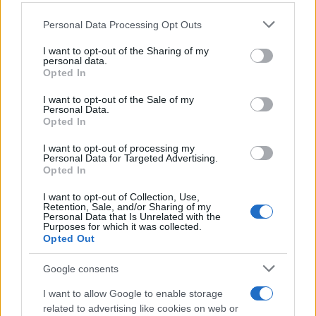
Le funzioni nascoste più utili
all’interno degli smartphone
Personal Data Processing Opt Outs
This information may also be disclosed by us to third parties
Dietro le funzioni più comuni di Android
on the IAB’s List of Downstream Participants that may further
e iPhone si nascondono strumenti poco
I want to opt-out of the Sharing of my
disclose it to other third parties.
personal data.
conosciuti...»
Opted In
Please note that this website/app uses one or more Google
services and may gather and store information including but
I want to opt-out of the Sale of my
Amazon Prime Video le novità di
Personal Data.
not limited to your visit or usage behaviour. You may click to
agosto 2026
Opted In
grant or deny consent to Google and its third-party tags to
Prime Video ha annunciato le principali
use your data for below specified purposes in below Google
novità in arrivo ad agosto 2026: tra i
I want to opt-out of processing my
consent section.
Personal Data for Targeted Advertising.
titoli di punta...»
Opted In
I want to opt-out of Collection, Use,
Retention, Sale, and/or Sharing of my
Personal Data that Is Unrelated with the
Purposes for which it was collected.
Opted Out
Google consents
I want to allow Google to enable storage
related to advertising like cookies on web or