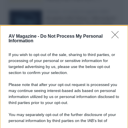
Disney+, le novità di agosto 2026
Ad agosto 2026 Disney+ Italia propone
il ritorno di Futurama, il nuovo evento
conclusivo de...»
AV Magazine -
Do Not Process My Personal
Information
McIntosh MX124, pre-decoder A/V
If you wish to opt-out of the sale, sharing to third parties, or
con Dirac Live Room Correction
processing of your personal or sensitive information for
McIntosh espande la gamma con
targeted advertising by us, please use the below opt-out
un'elettronica 13.4 canali, dotata di
section to confirm your selection.
autocalibrazione con Dirac...»
Please note that after your opt-out request is processed you
may continue seeing interest-based ads based on personal
Novità Apple TV+ a agosto 2026: tutte
le uscite ufficiali e il calendario
information utilized by us or personal information disclosed to
Apple TV+ inaugura agosto 2026 con il
third parties prior to your opt-out.
ritorno di alcune delle sue produzioni
più apprezzate,...»
You may separately opt-out of the further disclosure of your
personal information by third parties on the IAB’s list of
downstream participants.