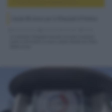
Canale 8K cinese per le Olimpiadi di Pechino
Canale 8K cinese per le Olimpiadi di Pechino
Riccardo Riondino
26 Gennaio 2022, alle 09:51
4k e 8k
Le imminenti Olimpiadi invernali verranno trasmesse
anche in 8K tramite un nuovo canale lanciato da China
Media Group