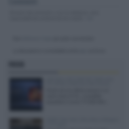
Commenti
Gli autori dei commenti, e non la redazione, sono
responsabili dei contenuti da loro inseriti -
Info
Devi
effettuare il login
per poter commentare
La discussione è consultabile anche
qui
, sul forum.
FOCUS
SQD-Mini LED 5.000 NIT 2040 zone
TCL 65C8L a 838 euro IVA inclusa
Grazie ad una offerta amazon e al
cache-back di TCL, è possibile
acquistare il nuovo TV SQD-Mini...
XGIMI Titan Noir Ultra Max a Bologna
il 23 luglio