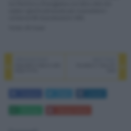
tra Pechino e Zhangjiakou (un'altra città che
ospita i giochi) attrezzate per trasmettere i
contenuti 8K di produzione CMG.
Fonte: AV Cesar
PREVIOUS POST
NEXT POST
Disponibili in Italia le cuffie
Soundbar 2.1 Sony HT-
Beats Fit Pro
S400
Facebook
Twitter
LinkedIn
Whatsapp
Stampa l'articolo