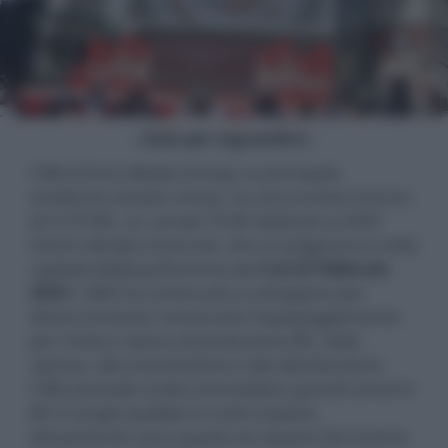
- click per ingrandire -
CMG (China Media Group), la principale
emittente statale cinese, ha annunciato il lancio
di CCTV‑8K, un canale TV 8K dedicato ai XXIV
Giochi olimpici invernali, che si svolgeranno nella
capitale Beijing (Pechino) dal
4 al 22 febbraio
2022
. CMG ha continuato a sviluppare per
diversi trimestri consecutivi l'equipaggiamento
per l'intera catena di produzione 8K, dalle
riprese, alla trasmissione e alla distribuzione.
CMG prevede inoltre di installare grandi schermi
8K in luoghi pubblici in tutto il paese.
Attualmente sono quattro le stazioni ferroviarie