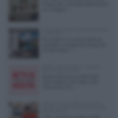
di fascia alta, frutto della collaborazione
con il designer...»
LG Display: nuovi OLED più economici
a due strati
Per rendere TV e monitor OLED più
accessibili, LG Display sta sviluppando
pannelli Tandem...»
Netflix: tutte le novità in uscita in
Italia ad agosto 2026
Agosto 2026 porta su Netflix Italia
nuove stagioni molto attese, serie
internazionali, film...»
Vendere online cuffie, auricolari e
speaker portatili tra privati: la guida
alle spedizioni
Cuffie, auricolari e speaker portatili