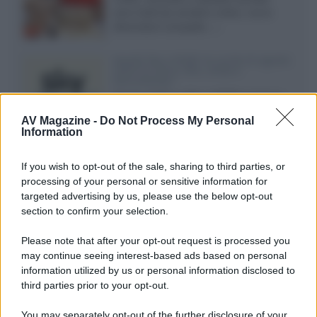
sono facili da vendere online, ma le
dimensioni compatte...»
Novità Sky e NOW: le uscite di agosto
2026 tra serie, film, show e
documentari
Agosto 2026 su Sky e NOW prosegue
con House of the Dragon 3 e The
AV Magazine -
Do Not Process My Personal
Walking Dead: Dead City 3,...»
Information
Disney+, le novità di agosto 2026
If you wish to opt-out of the sale, sharing to third parties, or
Ad agosto 2026 Disney+ Italia propone
processing of your personal or sensitive information for
il ritorno di Futurama, il nuovo evento
targeted advertising by us, please use the below opt-out
conclusivo de...»
section to confirm your selection.
Please note that after your opt-out request is processed you
may continue seeing interest-based ads based on personal
McIntosh MX124, pre-decoder A/V
con Dirac Live Room Correction
information utilized by us or personal information disclosed to
McIntosh espande la gamma con
third parties prior to your opt-out.
un'elettronica 13.4 canali, dotata di
autocalibrazione con Dirac...»
You may separately opt-out of the further disclosure of your