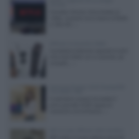
Netflix: supporto 4K su Google
Chrome
Il browser Chrome, finora limitato al
1080p, consente ora la visione di Netflix
in Ultra HD...»
Diffusori Q Acoustics 3040c
Il produttore britannico espande la serie
entry level 3000c con un secondo, più
compatto,...»
Samsung Display: OLED DisplayHDR
True Black 1400
Il costruttore coreano ha svelato il
primo pannello OLED capace di
mantenere una luminanza...»
KEF LS Luxe, diffusori attivi wireless
KEF svela un nuovo sistema senza fili