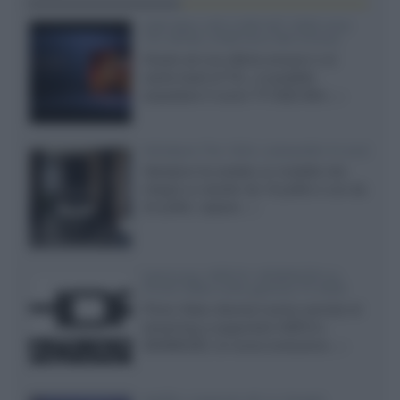
SQD-Mini LED 5.000 NIT 2040 zone
TCL 65C8L a 838 euro IVA inclusa
Grazie ad una offerta amazon e al
cache-back di TCL, è possibile
acquistare il nuovo TV SQD-Mini...»
Velodyne The 1824, subwoofer hi-end
Velodyne ha svelato un modello che
integra un woofer da 18 pollici e uno da
24 pollici, capace...»
Samsung: HDR10+ ADVANCED su
Prime Video sulla gamma TV 2026
Prime Video diventa il primo servizio di
streaming a supportare HDR10+
ADVANCED, la nuova evoluzione...»