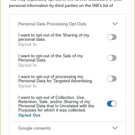
personal information by third parties on the IAB’s list of
downstream participants.
Novità Apple TV+ a agosto 2026: tutte
le uscite ufficiali e il calendario
Personal Data Processing Opt Outs
This information may also be disclosed by us to third parties
Apple TV+ inaugura agosto 2026 con il
on the IAB’s List of Downstream Participants that may further
ritorno di alcune delle sue produzioni
I want to opt-out of the Sharing of my
disclose it to other third parties.
personal data.
più apprezzate,...»
Opted In
Please note that this website/app uses one or more Google
services and may gather and store information including but
I want to opt-out of the Sale of my
Le funzioni nascoste più utili
Personal Data.
not limited to your visit or usage behaviour. You may click to
all’interno degli smartphone
Opted In
grant or deny consent to Google and its third-party tags to
Dietro le funzioni più comuni di Android
use your data for below specified purposes in below Google
e iPhone si nascondono strumenti poco
I want to opt-out of processing my
consent section.
Personal Data for Targeted Advertising.
conosciuti...»
Opted In
I want to opt-out of Collection, Use,
Retention, Sale, and/or Sharing of my
Personal Data that Is Unrelated with the
Purposes for which it was collected.
Opted Out
Google consents