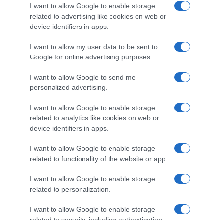
I want to allow Google to enable storage
related to advertising like cookies on web or
device identifiers in apps.
I want to allow my user data to be sent to
Google for online advertising purposes.
I want to allow Google to send me
personalized advertising.
I want to allow Google to enable storage
related to analytics like cookies on web or
AV Magazine
è membro EISA dal 2019
device identifiers in apps.
all'interno del Mobile Devices Expert Group
I want to allow Google to enable storage
Per informazioni:
www.eisa.eu
related to functionality of the website or app.
I want to allow Google to enable storage
related to personalization.
Legali
-
Privacy
-
Privicy settings
Cookie
-
Pubblicità
-
Redazione
I want to allow Google to enable storage
related to security, including authentication