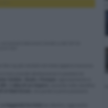
o 2014
o, una puntuale elaborazione Univideo su dati GFK che
 scorso mese
ieci blu-ray più venduti nel mese appena trascorso.
 il loro esordio direttamente in posizioni di
ter Soldier
,
Noah
e
Pompei
, rigorosamente in
300 - L'alba di un impero
, secondo nella classifica
f of Wall Street
, che perde la prima posizione
 La leggenda ha inizio
(ex decimo, oggi sesto)