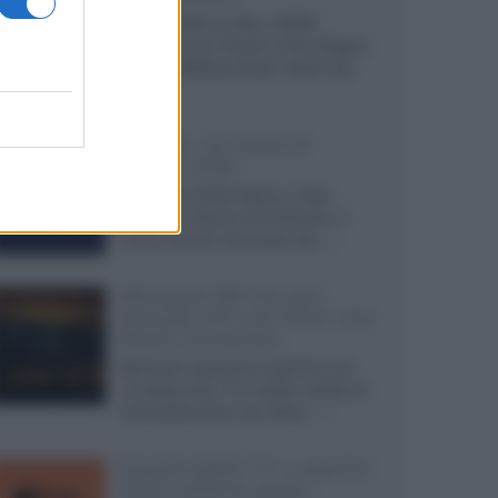
Agosto 2026 su Sky e NOW
prosegue con House of the Dragon
3 e The Walking Dead: Dead City
3,...»
Disney+, le novità di
agosto 2026
Ad agosto 2026 Disney+ Italia
propone il ritorno di Futurama, il
nuovo evento conclusivo de...»
McIntosh MX124, pre-
decoder A/V con Dirac Live
Room Correction
McIntosh espande la gamma con
un'elettronica 13.4 canali, dotata di
autocalibrazione con Dirac...»
Novità Apple TV+ a agosto
2026: tutte le uscite