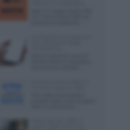
ufficiali e il calendario
Apple TV+ inaugura agosto 2026
con il ritorno di alcune delle sue
produzioni più apprezzate,...»
Le funzioni nascoste più
utili all’interno degli
smartphone
Dietro le funzioni più comuni di
Android e iPhone si nascondono
strumenti poco conosciuti...»
Amazon Prime Video le
novità di agosto 2026
Prime Video ha annunciato le
principali novità in arrivo ad agosto
2026: tra i titoli di punta...»
Blade Runner 2099, il
teaser della serie con