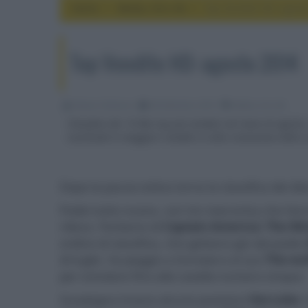
Home
media, hd e 4k
Top Vendite HD: agost
Top Vendite HD: agosto 2014
Alessio Tambone
08 Settembre 2014
media, hd e 4k
Classifica dei 10 Blu-ray più venduti nel mese di agost
racchiude le maggiori vendite in alta risoluzione dello
Dopo la pausa estiva torna la classifica dei d
Podio tutto nuovo, con tre new entry che fanno
rilievo. Parliamo di
Captain America: The Win
ordine di classifica, che gettano giù dal podio
di luglio. Va peggio a
Scorsese
e al suo
The wol
per scivolare fino alla casella numero cinque.
Guadagna invece alcune posizioni
Hercules -