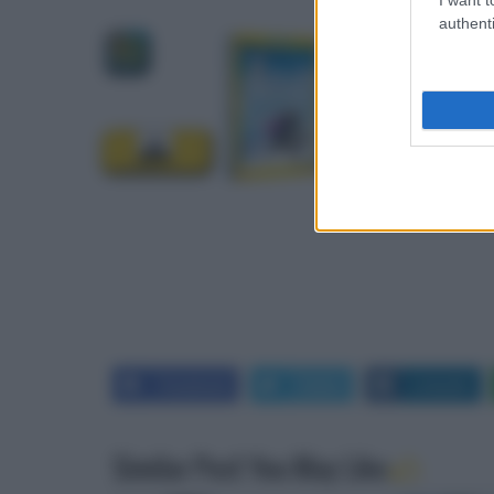
authenti
Titolo
: Frozen - Il
Supporti
: Blu-ray
Uscita
: 05/2014
Facebook
Twitter
LinkedIn
Similar Post You May Like