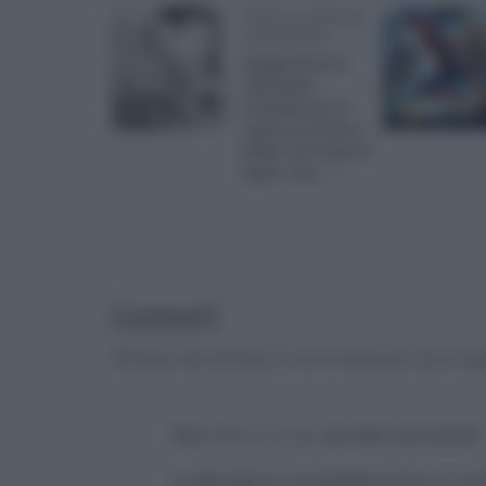
Tutti al cinema:
settembre
Suggerimenti e
calendario
completo per le
uscite nei cinema
italiani nel mese di
luglio. Una... »
Commenti
Gli autori dei commenti, e non la redazione, sono respo
Devi
effettuare il login
per poter commentare
La discussione è consultabile anche
qui
, sul