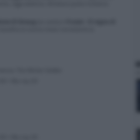
into, oggi settimo). All'ottavo posto troviamo
zione di Smaug
(ex sesto) e
Frozen - Il regno di
classifica lo scorso mese nonostante la
N
erica: The Winter Soldier
 3D + Blu-ray 2D
 3D + Blu-ray 2D