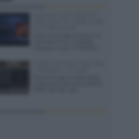
SQD-Mini LED 5.000 NIT
2040 zone TCL 65C8L a 838
euro IVA inclusa
Grazie ad una offerta amazon e al
cache-back di TCL, è possibile
acquistare il nuovo TV SQD-Mini...
XGIMI Titan Noir Ultra Max
a Bologna il 23 luglio
Giovedì 23 luglio da Audio Quality,
presentazione del nuovo proiettore
XGIMI Titan Noir Ultra...