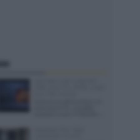
EWS
SQD-Mini LED 5.000 NIT
2040 zone TCL 65C8L a 838
euro IVA inclusa
Grazie ad una offerta amazon e al
cache-back di TCL, è possibile
acquistare il nuovo TV SQD-Mini...»
Velodyne The 1824,
subwoofer hi-end