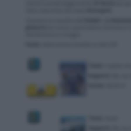
mentre scende leggermente
47 Ronin
(ex qu
l'altra new entry del mese
Divergent
.
Chiudono la classifica
Lo Hobbit - La desola
ghiaccio
(ex nono), quest'ultimo rientrato in 
distribuzione in maggio.
Fonte
:
elaborazione Univideo su dati GFK
Titolo
: Captain Am
Supporti
: Blu-ray
Uscita
: 08/2014
Titolo
: Noah
Supporti
: Blu-ray