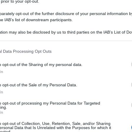
 prior to your opt-out.
 Wall Street
rately opt-out of the further disclosure of your personal information by
he IAB’s list of downstream participants.
tion may also be disclosed by us to third parties on the IAB’s List of 
 that may further disclose it to other third parties.
 that this website/app uses one or more Google services and may gath
l Data Processing Opt Outs
including but not limited to your visit or usage behaviour. You may click 
 to Google and its third-party tags to use your data for below specifi
o opt-out of the Sharing of my personal data.
 La leggenda ha inizio
ogle consent section.
In
 3D + Blu-ray 2D
o opt-out of the Sale of my Personal Data.
In
to opt-out of processing my Personal Data for Targeted
ing.
In
o opt-out of Collection, Use, Retention, Sale, and/or Sharing
ersonal Data that Is Unrelated with the Purposes for which it
 3D + Blu-ray 2D
lected.