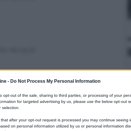
 3D + Blu-ray 2D
ine -
Do Not Process My Personal Information
ba di un impero
to opt-out of the sale, sharing to third parties, or processing of your per
formation for targeted advertising by us, please use the below opt-out s
 + Blu-ray 3D
 selection.
 that after your opt-out request is processed you may continue seeing i
ased on personal information utilized by us or personal information dis