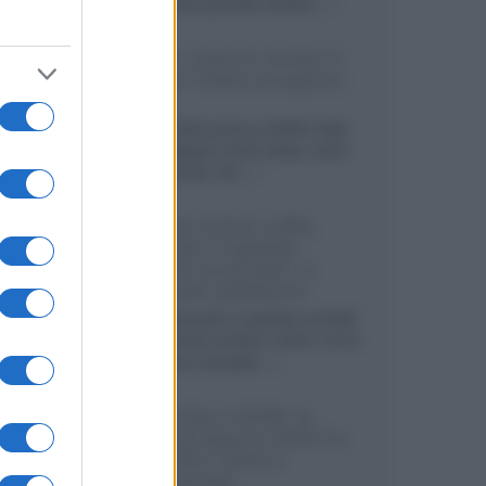
sviluppando pannelli Tandem...»
Netflix: tutte le novità in
uscita in Italia ad agosto
2026
Agosto 2026 porta su Netflix Italia
nuove stagioni molto attese, serie
internazionali, film...»
Vendere online cuffie,
auricolari e speaker
portatili tra privati: la
guida alle spedizioni
Cuffie, auricolari e speaker portatili
sono facili da vendere online, ma le
dimensioni compatte...»
Novità Sky e NOW: le
uscite di agosto 2026 tra
serie, film, show e
documentari