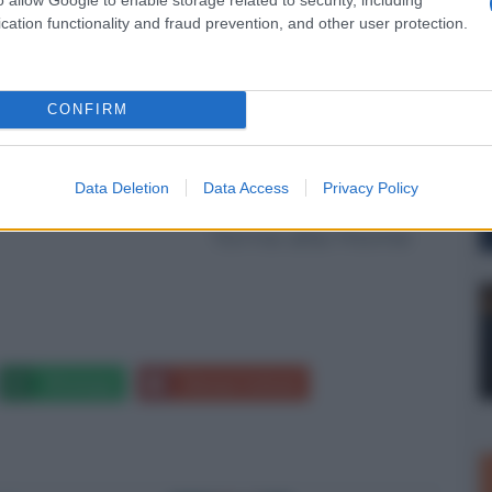
cation functionality and fraud prevention, and other user protection.
 regno di ghiaccio
 + Blu-ray 3D
CONFIRM
Data Deletion
Data Access
Privacy Policy
Torna alla Home
Whatsapp
Stampa l'articolo