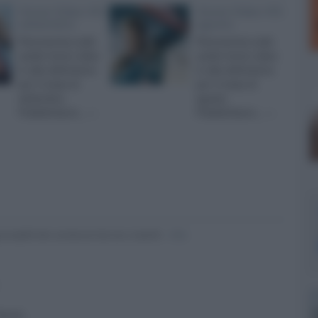
Home Video HD:
Home Video HD:
settembre
agosto
Panoramica sulle
Panoramica sulle
uscite home video
uscite home video
in alta definizione
in alta definizione
per il mese di
per il mese di
settembre.
agosto.
Pubblichiamo... »
Pubblichiamo... »
nsabili dei contenuti da loro inseriti -
Info
 forum.