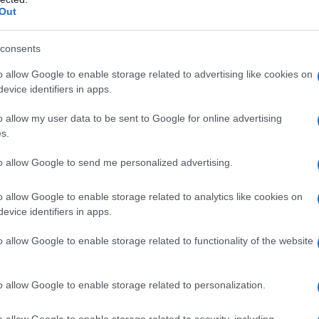
7
Out
9
consents
o allow Google to enable storage related to advertising like cookies on
7
evice identifiers in apps.
o allow my user data to be sent to Google for online advertising
Torna alla Home
s.
to allow Google to send me personalized advertising.
o allow Google to enable storage related to analytics like cookies on
evice identifiers in apps.
Whatsapp
Stampa l'articolo
o allow Google to enable storage related to functionality of the website
o allow Google to enable storage related to personalization.
Home Video HD:
Febbraio
o allow Google to enable storage related to security, including