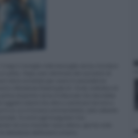
N
aig) si risveglia nella boscaglia senza ricordare
un polso. Dopo aver eliminato dei cacciatori di
dove viene arrestato per avere in precedenza
enti a Woodrow Dolarhyde (H. Ford), individuo di
rima di partire verso il tribunale che dovrebbe
si oggetti volanti che oltre a seminare terrore e
 carro su cui si trovava ammanettato, Jake abbatte
acciale. Si unirà agli inseguitori che
nieri di una mortale razza aliena, giunta sulla
e le debolezze dell’essere umano.