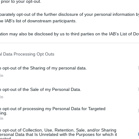
apitolo 5 sino al movimentato epilogo non mancano
 prior to your opt-out.
l'impianto home theater.
rately opt-out of the further disclosure of your personal information by
he IAB’s list of downstream participants.
ente passare per il menù principale. Commento
tion may also be disclosed by us to third parties on the IAB’s List of 
sta e gli attori Daniel Craig, Harrison Ford, Olivia
 that may further disclose it to other third parties.
g, i produttori Ron Howard, Brian Grazer,
e Roberto Orci e lo sceneggiatore Damon Lindelof
 that this website/app uses one or more Google services and may gath
l Data Processing Opt Outs
including but not limited to your visit or usage behaviour. You may click 
40'. Tutti gli extra sottotitolati. D-Box Motion Code
 to Google and its third-party tags to use your data for below specifi
movimento e vibrazioni.
o opt-out of the Sharing of my personal data.
ogle consent section.
In
o opt-out of the Sale of my Personal Data.
7
In
7
to opt-out of processing my Personal Data for Targeted
ing.
In
9
o opt-out of Collection, Use, Retention, Sale, and/or Sharing
ersonal Data that Is Unrelated with the Purposes for which it
lected.