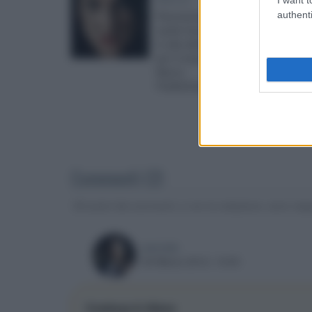
authenti
Panoramica sulle
uscite home video
in alta definizione
per il mese di
Marzo.
Pubblichiamo il... »
Commenti (2)
Gli autori dei commenti, e non la redazione, sono respo
wercide
06 Marzo 2012, 13:53
Cowboys & Aliens