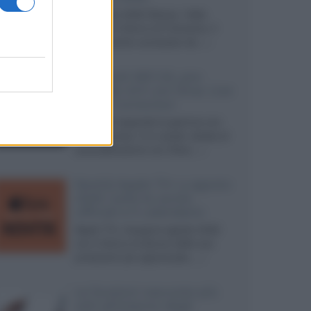
Ad agosto 2026 Disney+ Italia
propone il ritorno di Futurama, il
nuovo evento conclusivo de...»
McIntosh MX124, pre-
decoder A/V con Dirac Live
Room Correction
McIntosh espande la gamma con
un'elettronica 13.4 canali, dotata di
autocalibrazione con Dirac...»
Novità Apple TV+ a agosto
2026: tutte le uscite
ufficiali e il calendario
Apple TV+ inaugura agosto 2026
con il ritorno di alcune delle sue
produzioni più apprezzate,...»
Le funzioni nascoste più
utili all’interno degli