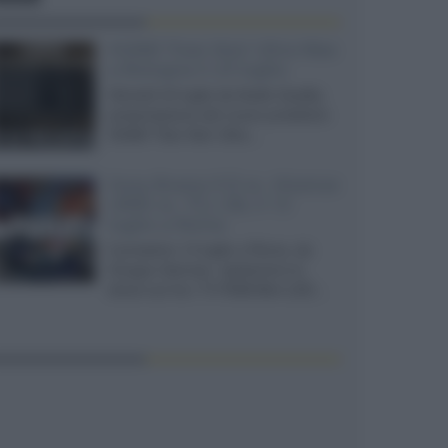
XGIMI Titan Noir Ultra Max
a Bologna il 23 luglio
Giovedì 23 luglio da Audio Quality,
presentazione del nuovo proiettore
XGIMI Titan Noir Ultra...
Sony Bravia 9 II vs. Hisense
UR9S vs. TCL C8L il 13
luglio a Roma
Il prossimo 13 luglio a Roma, da
Gruppo Garman, ripeteremo lo
shoot-out tra i TV RGB Mini-LED...