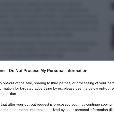
ian Grazer/Ron Howard oltre che da Steven
 Jon Favreau (“Iron Man”) offre una divertente
ern, action e science-fiction, mettendo in scena
 cast. Le atmosfere non sono poi così distanti dal
ersonaggio interpretato da Fred Ward, durante una
va nello stesso luogo, ma a fine ‘800.
ente la versione 'Theatrical' di 118 minuti oltre
e nel blu-ray italiano, di 135 minuti. Presente
r il download della Digital Copy.
ine -
Do Not Process My Personal Information
agine 2.40:1 di eccellente resa. Senso di
iano, efficacia anche nelle sequenze notturne.
to opt-out of the sale, sharing to third parties, or processing of your per
formation for targeted advertising by us, please use the below opt-out s
 selection.
cace, specie per i dialoghi in italiano ma dinamica,
 that after your opt-out request is processed you may continue seeing i
 sono imbattibili attraverso la DTS- HD Master Audio
ased on personal information utilized by us or personal information dis