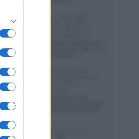
internazionali, film...»
Vendere online cuffie,
auricolari e speaker
portatili tra privati: la
guida alle spedizioni
Cuffie, auricolari e speaker portatili
sono facili da vendere online, ma le
dimensioni compatte...»
Novità Sky e NOW: le
uscite di agosto 2026 tra
serie, film, show e
documentari
Agosto 2026 su Sky e NOW
prosegue con House of the Dragon
3 e The Walking Dead: Dead City
3,...»
Disney+, le novità di
agosto 2026