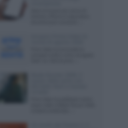
smartphone
Dietro le funzioni più comuni di
Android e iPhone si nascondono
strumenti poco conosciuti...»
Amazon Prime Video le
novità di agosto 2026
Prime Video ha annunciato le
principali novità in arrivo ad agosto
2026: tra i titoli di punta...»
Blade Runner 2099, il
teaser della serie con
Michelle Yeoh e Hunter
Schafer
Prime Video ha pubblicato il primo
teaser trailer di Blade Runner 2099,
miniserie ambientata...»
Gli Anelli del Potere 3, il