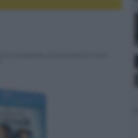
rd è in alta definizione, ma che fine ha fatto la versione
l