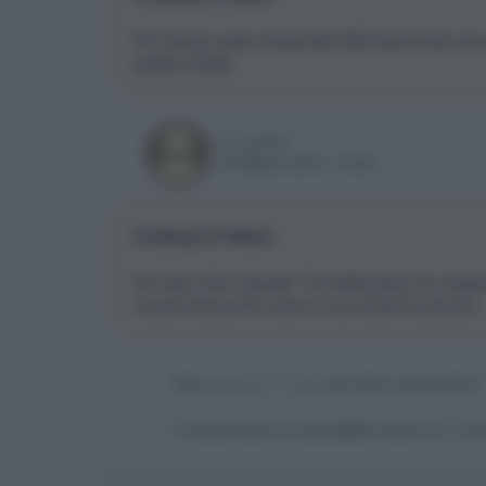
Per fortuna vedo che gli ultimi BD hanno tutti una q
questa strada.
g_andrini
07 Marzo 2012, 14:20
Cowboys & Aliens
Ho visto il film stanotte. Tre stelle piene (su cinq
ma per fortuna l'ho visto su uno schermo piccolo..
Devi
effettuare il login
per poter commentare
La discussione è consultabile anche
qui
, sul