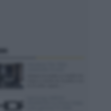
EWS
Velodyne The 1824,
subwoofer hi-end
Velodyne ha svelato un modello che
integra un woofer da 18 pollici e uno
da 24 pollici, capace...»
Samsung: HDR10+
ADVANCED su Prime Video
sulla gamma TV 2026