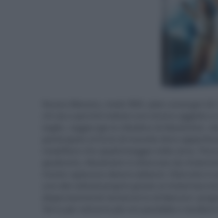
Nuovo Messico, metà ‘800. Jake Lonergan (D. Cr
chi sia e perché indossi uno strano oggetto a 
taglie, raggiunge la cittadina di Absolution, 
partecipato al furto di monete d’oro apparten
malaffare che spadroneggia nella zona. Poco p
giudicarlo, Absolution è attaccata da misterio
morte rapiscono diversi abitanti. Distrutto il
uno dei velivoli proprio grazie al misterioso br
disperatamente tenteranno di liberare i prigio
Terra per estrarre più oro possibile e studiar