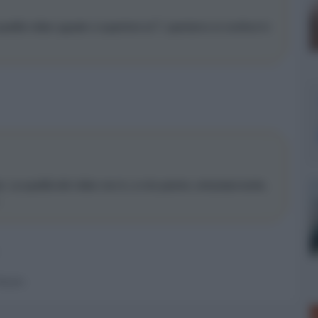
ualità video uguale o superiore al 7, speriamo si continui in
ue). La qualità del video non è, a mio parere, entusiasmante,
.
 forum.