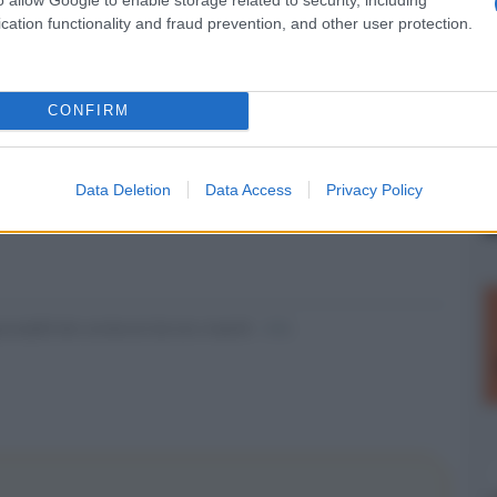
cation functionality and fraud prevention, and other user protection.
Panoramica sulle
uscite home video
in alta definizione
per il mese di
CONFIRM
Febbraio.
Pubblichiamo... »
Data Deletion
Data Access
Privacy Policy
nsabili dei contenuti da loro inseriti -
Info