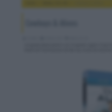
Home
media, hd e 4k
Cowboys & Aliens
Cowboys & Aliens
CineMan
05 Marzo 2012
media, hd e 4k
L'originale fanta-western con l'originale coppia Craig-Fo
theatrical? Distribuzione del Blu-ray curata da Universa