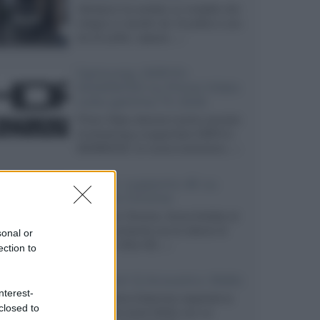
Velodyne ha svelato un modello che
integra un woofer da 18 pollici e uno
da 24 pollici, capace...»
Samsung: HDR10+
ADVANCED su Prime Video
sulla gamma TV 2026
Prime Video diventa il primo servizio
di streaming a supportare HDR10+
ADVANCED, la nuova evoluzione...»
Netflix: supporto 4K su
Google Chrome
Il browser Chrome, finora limitato al
1080p, consente ora la visione di
sonal or
Netflix in Ultra HD...»
ection to
Diffusori Q Acoustics 3040c
nterest-
Il produttore britannico espande la
closed to
serie entry level 3000c con un