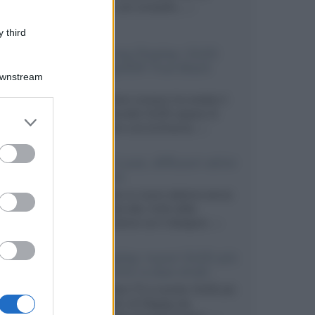
secondo, più compatto,...»
 third
Samsung Display: OLED
DisplayHDR True Black
Downstream
1400
Il costruttore coreano ha svelato il
primo pannello OLED capace di
er and store
mantenere una luminanza...»
to grant or
ed purposes
KEF LS Luxe, diffusori attivi
wireless
KEF svela un nuovo sistema senza
fili di fascia alta, frutto della
collaborazione con il designer...»
LG Display: nuovi OLED più
economici a due strati
Per rendere TV e monitor OLED più
accessibili, LG Display sta