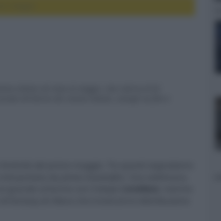
ema: maggio
nema italiani nel mese di maggio. Una rubrica di AV
ede all'interno dei cinema italiani, consigli sui film e
la festività del primo maggio. Tra questi segnaliamo
a interpretata da
James Gandolfini
. Una settimana
ul grande schermo con il biopic
Lovelace
, mentre
 di fantasy di rilievo che troveranno distribuzione