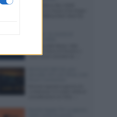
Agosto 2026 su Sky e NOW
prosegue con House of the Dragon
3 e The Walking Dead: Dead City
3,...»
Disney+, le novità di
agosto 2026
Ad agosto 2026 Disney+ Italia
propone il ritorno di Futurama, il
nuovo evento conclusivo de...»
McIntosh MX124, pre-
decoder A/V con Dirac Live
Room Correction
McIntosh espande la gamma con
un'elettronica 13.4 canali, dotata di
autocalibrazione con Dirac...»
Novità Apple TV+ a agosto
2026: tutte le uscite