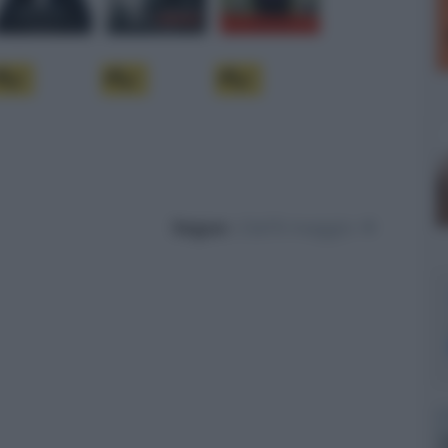
Segue :
Dal'8 maggio