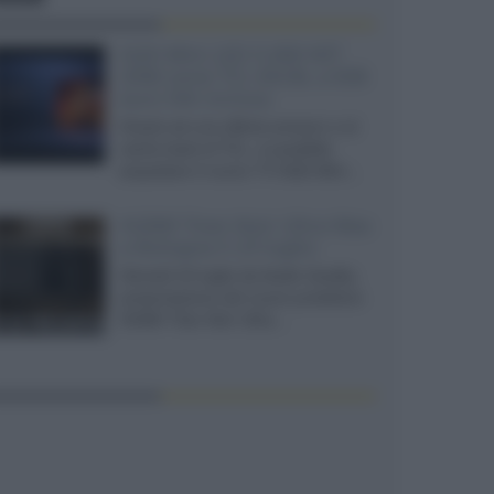
SQD-Mini LED 5.000 NIT
2040 zone TCL 65C8L a 838
euro IVA inclusa
Grazie ad una offerta amazon e al
cache-back di TCL, è possibile
acquistare il nuovo TV SQD-Mini...
XGIMI Titan Noir Ultra Max
a Bologna il 23 luglio
Giovedì 23 luglio da Audio Quality,
presentazione del nuovo proiettore
XGIMI Titan Noir Ultra...