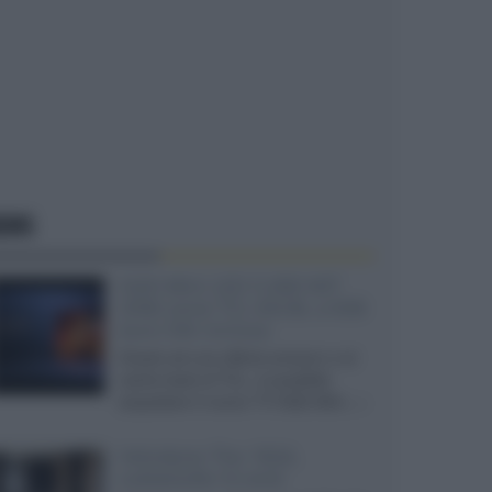
EWS
SQD-Mini LED 5.000 NIT
2040 zone TCL 65C8L a 838
euro IVA inclusa
Grazie ad una offerta amazon e al
cache-back di TCL, è possibile
acquistare il nuovo TV SQD-Mini...»
Velodyne The 1824,
subwoofer hi-end