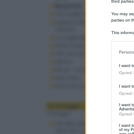
third parties
Byzantium
The English Teacher
You may sepa
parties on t
Alabama Monroe - Una storia
d'amore
This informa
La moglie del sarto
Participants
Padre Vostro
Please note
Persona
The German Doctor - Wakolda
information 
Marina
deny consent
I want t
in below Go
Ritual – Una storia psicomagica
Opted 
Sexy Shop
Diario di un maniaco perbene
I want t
Opted 
I want 
13-15 maggio
Advertis
13 maggio
Opted 
The Metropolitan Opera di
I want t
of my P
New York: La Cenerentola
was col