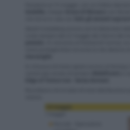
Passiamo al 15 maggio, con un trittico davvero
Godzilla
, il biopic
Grace di Monaco
con
Nicol
che torna in sala con
Solo gli amanti sopra
David Cronenberg
ancora con le distorsioni del
ruota sempre dal 22 maggio dal ritorno dei 
passato
. In concorso al Festival di Cannes, la
come protagonista) racconta la vita distorta 
meraviglie
.
In chiusura di mese spazio ancora al fantasy co
cartoni più amata di sempre (
Maleficent
) e 
Edge of Tomorrow - Senza domani
.
Ricordiamo che le date di inizio distribuzio
visione.
1-8 maggio
1 maggio
Nut Job - Operazione