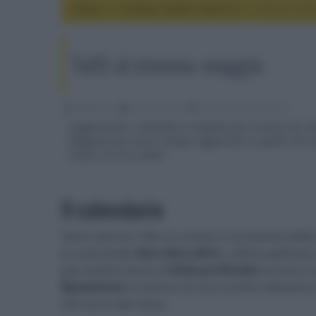
Home
cinema, movie e serie tv
Tutti al cin
Tutti al cinema: maggio
Redazione
30 Aprile 2014
cinema, movie e serie tv
Suggerimenti e calendario completo per le uscite nei ci
Magazine per essere sempre aggiornati su quello che succ
trailer. A voi la scelta!
Il calendario
Sono solo tre i film in uscita in occasione del
la commedia
Non dico altro
, ultima pellicol
più tardi le storie di
Gola profonda
tornano s
Byzantium
è il primo di una nutrita selezione
nel corso del mese.