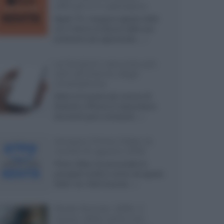
ufficiali e il calendario
Apple TV+ inaugura agosto 2026
con il ritorno di alcune delle sue
produzioni più apprezzate,...»
Le funzioni nascoste più
utili all’interno degli
smartphone
Dietro le funzioni più comuni di
Android e iPhone si nascondono
strumenti poco conosciuti...»
Amazon Prime Video le
novità di agosto 2026
Prime Video ha annunciato le
principali novità in arrivo ad agosto
2026: tra i titoli di punta...»
Blade Runner 2099, il
teaser della serie con