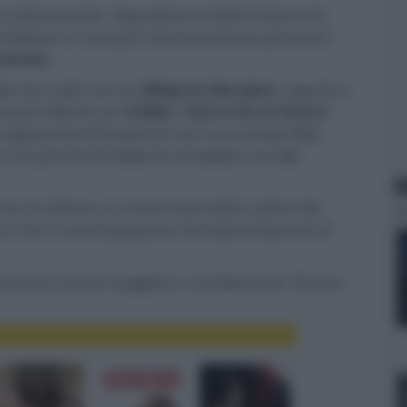
 interessante. Segnaliamo infatti il ritorno di
e Kidman
e il sempre interessante
Jim Jarmusch
vvivono
.
la vita reale nel suo
Maps to the stars
, seguito a
mutanti
Marvel
con
X-Men - Giorni di un futuro
 regista
Alice Rohrwacher
(con sua sorella
Alba
di una piccola famiglia di campagna con
Le
N
n la rilettura in chiave dark della cattiva dei
con
Tom Cruise
impegnato nel loop temporale di
ne possono essere soggette a cambiamenti. Buona