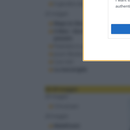
Il giardino delle parole
authenti
22 maggio
Maps to the stars
X-Men - Giorni di un futuro
passato
Poliziotto in prova
Jason Becker: Not Dead Yet
Cam Girl
Le meraviglie
26-29 maggio
26 maggio
Chinatown
28 maggio
Maleficent