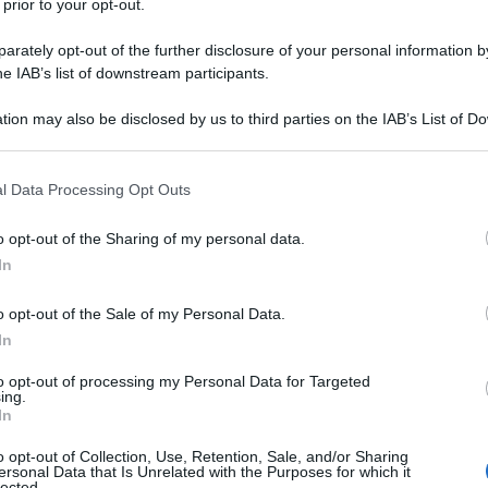
 prior to your opt-out.
rately opt-out of the further disclosure of your personal information by
he IAB’s list of downstream participants.
tion may also be disclosed by us to third parties on the IAB’s List of 
 that may further disclose it to other third parties.
 that this website/app uses one or more Google services and may gath
l Data Processing Opt Outs
including but not limited to your visit or usage behaviour. You may click 
 to Google and its third-party tags to use your data for below specifi
o opt-out of the Sharing of my personal data.
ogle consent section.
In
o opt-out of the Sale of my Personal Data.
In
to opt-out of processing my Personal Data for Targeted
ing.
In
o opt-out of Collection, Use, Retention, Sale, and/or Sharing
ersonal Data that Is Unrelated with the Purposes for which it
lected.