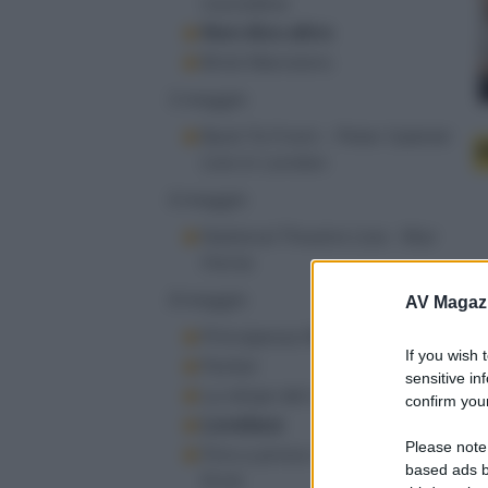
noccioline
Non dico altro
Brick Mansions
5 maggio
Back To Front – Peter Gabriel
Live in London
6 maggio
National Theatre Live - War
Horse
8 maggio
AV Magaz
Principessa Mononoke
If you wish 
Parker
sensitive in
La stirpe del male
confirm your
Lovelace
Please note
Fino a prova contraria - Devil's
based ads b
Knot