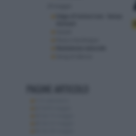
29 maggio
Edge of tomorrow - Senza
domani
Goool!
Pane e burlesque
Resistenza naturale
Song of silence
PAGINE ARTICOLO
1:
Il calendario
2:
Dal'8 maggio
3:
Dal 15 maggio
4:
Dal 22 maggio
5:
Dal 28 maggio