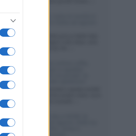
sviluppando pannelli Tandem...»
Netflix: tutte le novità in
uscita in Italia ad agosto
2026
Agosto 2026 porta su Netflix Italia
nuove stagioni molto attese, serie
internazionali, film...»
Vendere online cuffie,
auricolari e speaker
portatili tra privati: la
guida alle spedizioni
Cuffie, auricolari e speaker portatili
sono facili da vendere online, ma le
dimensioni compatte...»
Novità Sky e NOW: le
uscite di agosto 2026 tra
serie, film, show e
documentari