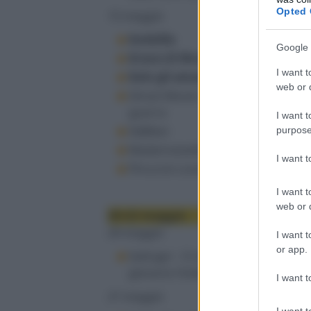
Opted 
15 maggio
Godzilla
Google 
Grace di Monaco
I want t
Solo gli amanti sopravvivono
web or d
Ghost Movie 2 - Questa volta è
guerra
I want t
St@lker
purpose
Mademoiselle C
I want 
Pinuccio Lovero - Yes I Can
I want t
web or d
20-22 maggio
20 maggio
I want t
or app.
Salinger - Il mistero del
giovane Holden
I want t
21 maggio
I want t