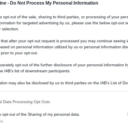
ine -
Do Not Process My Personal Information
to opt-out of the sale, sharing to third parties, or processing of your per
formation for targeted advertising by us, please use the below opt-out s
 selection.
 that after your opt-out request is processed you may continue seeing i
ased on personal information utilized by us or personal information dis
 prior to your opt-out.
rately opt-out of the further disclosure of your personal information by
he IAB’s list of downstream participants.
tion may also be disclosed by us to third parties on the IAB’s List of 
 that may further disclose it to other third parties.
 that this website/app uses one or more Google services and may gath
l Data Processing Opt Outs
er ingrandire -
including but not limited to your visit or usage behaviour. You may click 
 to Google and its third-party tags to use your data for below specifi
roduzione di videoproiettori a tiro ultra-corto, a
o opt-out of the Sharing of my personal data.
ogle consent section.
giche: i Laser TV con sintonizzatori a bordo e
In