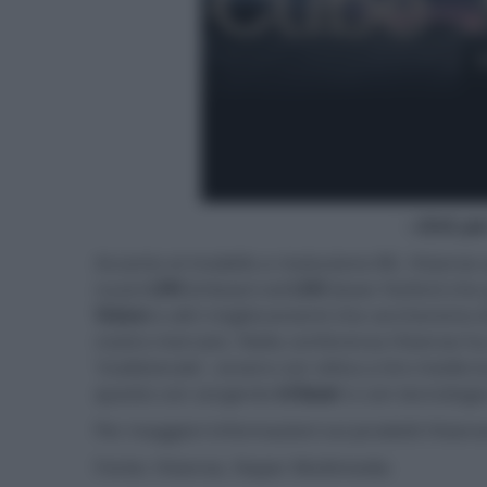
- click p
Accanto al modello a risoluzione 8K, Hisense 
nuovi
L9H
(trilaser) ed
L5H
(laser-fosfori) ch
Vision
e altri miglioramenti che cercheremo di
nostro mercato. Nella conferenza Hisense ha
'tradizionale', ovvero con ottica a tiro medio-
questo con sorgente
trilaser
e con tecnologia 
Per maggiori informazioni sui prodotti Hisen
Fonte: Hisense, Naper Multimedia