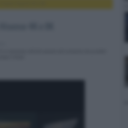
 Cinema Hisense 4K e 8K
 Hisense 4K e 8K
ttori
V a risoluzione UHD 8K assieme alle evoluzioni dei prodotti
empre trilaser