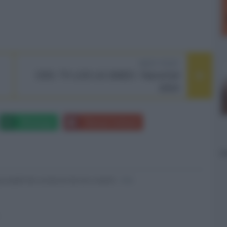
NEXT POST
CES: TV LCD LG QNED / NanoCell
2023
Whatsapp
Stampa l'articolo
nsabili dei contenuti da loro inseriti -
Info