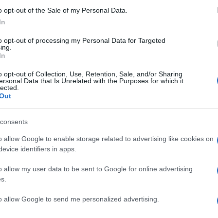
i Laser Cinema, sprovvisti di sintonizzatori e
o opt-out of the Sale of my Personal Data.
l proiettore con sorgente luminosa trilaser,
In
 stavolta con il sistema operativo VIDAA invece
distribuzione. Quest'anno ci sarà anche il
PL1H
to opt-out of processing my Personal Data for Targeted
iù basso rispetto al PX2-Pro.
ing.
In
o opt-out of Collection, Use, Retention, Sale, and/or Sharing
ersonal Data that Is Unrelated with the Purposes for which it
lected.
Out
consents
o allow Google to enable storage related to advertising like cookies on
evice identifiers in apps.
o allow my user data to be sent to Google for online advertising
s.
to allow Google to send me personalized advertising.