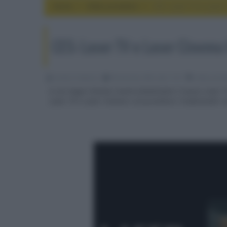
Home
video proiettori
CES: Laser TV e Laser
CES: Laser TV e Laser Cinema
Emidio Frattaroli
06 Gennaio 2023, alle 11:07
video proie
A Las Vegas Hisense mostra finalmente il nuovo Laser T
Laser TV e Laser Cinema e un proiettore 'tradizionale' s