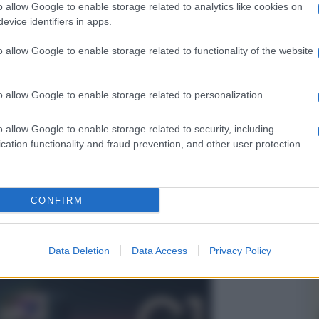
o allow Google to enable storage related to analytics like cookies on
evice identifiers in apps.
o allow Google to enable storage related to functionality of the website
er ingrandire -
ipo a risoluzione UHD 8K
già annunciato al CES
o allow Google to enable storage related to personalization.
luminosa trilaser e tecnologia DLP, con singolo
obulazione 4X per proiettare i quattro semiquadri
o allow Google to enable storage related to security, including
 quadro 8K. Al momento non abbiamo altre
cation functionality and fraud prevention, and other user protection.
 tiro, prezzo e disponibilità.
CONFIRM
Data Deletion
Data Access
Privacy Policy