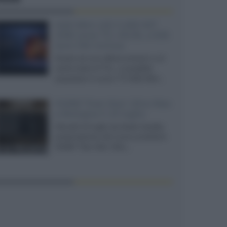
SQD-Mini LED 5.000 NIT
2040 zone TCL 65C8L a 838
euro IVA inclusa
Grazie ad una offerta amazon e al
cache-back di TCL, è possibile
acquistare il nuovo TV SQD-Mini...
XGIMI Titan Noir Ultra Max
a Bologna il 23 luglio
Giovedì 23 luglio da Audio Quality,
presentazione del nuovo proiettore
XGIMI Titan Noir Ultra...