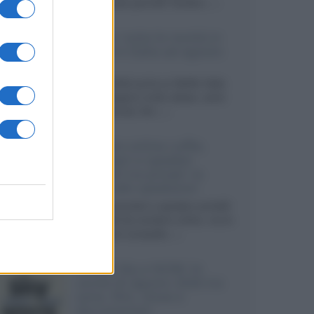
sviluppando pannelli Tandem...»
Netflix: tutte le novità in
uscita in Italia ad agosto
2026
Agosto 2026 porta su Netflix Italia
nuove stagioni molto attese, serie
internazionali, film...»
Vendere online cuffie,
auricolari e speaker
portatili tra privati: la
guida alle spedizioni
Cuffie, auricolari e speaker portatili
sono facili da vendere online, ma le
dimensioni compatte...»
Novità Sky e NOW: le
uscite di agosto 2026 tra
serie, film, show e
documentari