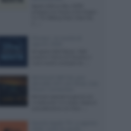
Agosto 2026 su Sky e NOW
prosegue con House of the Dragon
3 e The Walking Dead: Dead City
3,...»
Disney+, le novità di
agosto 2026
Ad agosto 2026 Disney+ Italia
propone il ritorno di Futurama, il
nuovo evento conclusivo de...»
McIntosh MX124, pre-
decoder A/V con Dirac Live
Room Correction
McIntosh espande la gamma con
un'elettronica 13.4 canali, dotata di
autocalibrazione con Dirac...»
Novità Apple TV+ a agosto
2026: tutte le uscite