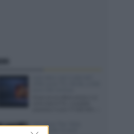
EWS
SQD-Mini LED 5.000 NIT
2040 zone TCL 65C8L a 838
euro IVA inclusa
Grazie ad una offerta amazon e al
cache-back di TCL, è possibile
acquistare il nuovo TV SQD-Mini...»
Velodyne The 1824,
subwoofer hi-end