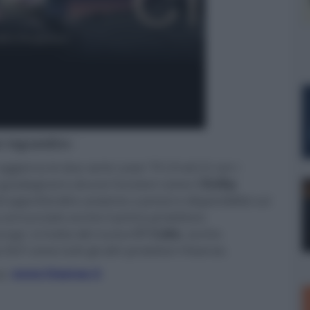
er ingrandire -
aggiorna le due serie Laser TV L9 ed L5 con i
e guadagnano alcune funzioni come il
Dolby
 approfondire assieme a prezzi e disponibilità sul
 annunciato anche il primo proiettore
lungo: si tratta del nuovo
C1 Cube
, anche
DLP come tutti gli altri proiettori Hisense.
se:
www.hisense.it