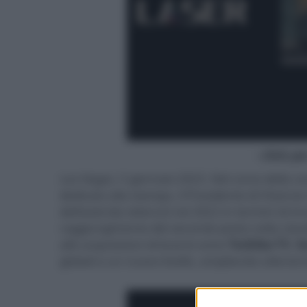
- click p
Las Vegas, 5 gennaio 2023. Nel corso della c
dedicata alla stampa, il Presidente di Hisens
dell’azienda ottenuti nel 2022 in termini di in
raggiungimento del secondo posto nella classif
alle acquisizioni di brand come
Toshiba TV
,
G
globali a un nuovo livello, ampliando ulterio