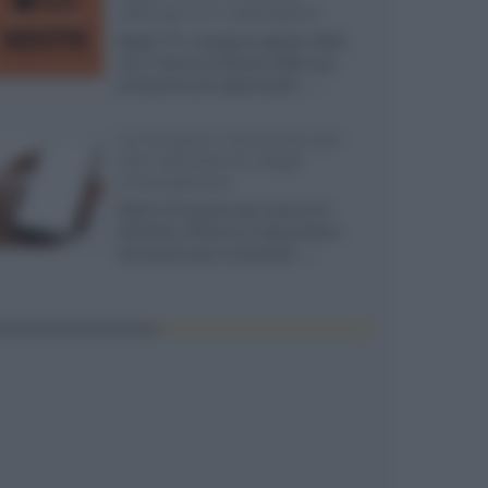
ufficiali e il calendario
Apple TV+ inaugura agosto 2026
con il ritorno di alcune delle sue
produzioni più apprezzate,...»
Le funzioni nascoste più
utili all’interno degli
smartphone
Dietro le funzioni più comuni di
Android e iPhone si nascondono
strumenti poco conosciuti...»