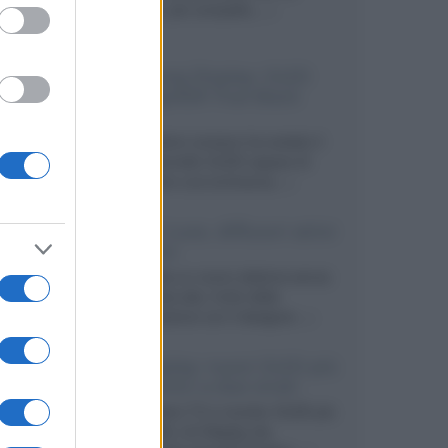
secondo, più compatto,...»
Samsung Display: OLED
DisplayHDR True Black
1400
Il costruttore coreano ha svelato il
primo pannello OLED capace di
mantenere una luminanza...»
KEF LS Luxe, diffusori attivi
wireless
KEF svela un nuovo sistema senza
fili di fascia alta, frutto della
collaborazione con il designer...»
LG Display: nuovi OLED più
economici a due strati
Per rendere TV e monitor OLED più
accessibili, LG Display sta