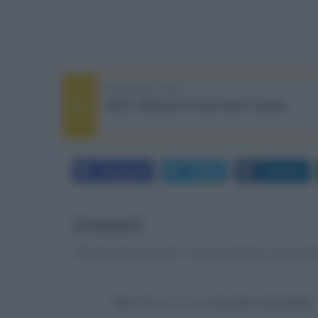
PREVIOUS POST
CES: diffusori Focal serie Vestia
Facebook
Twitter
LinkedIn
Commenti
Gli autori dei commenti, e non la redazione, sono respo
Devi
effettuare il login
per poter commentare