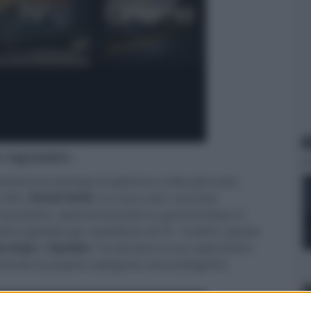
N
er ingrandire -
onferenza stampa di apertura nella giornata
e USA,
David Gold
, ha reso noti i successi
novazione, sponsorizzazioni e partnership e il
ica globale per spedizioni di TV. Inoltre, grazie
orenje
e
Sanden
, ha portato le sue operazioni
rmente le proprie categorie merceologiche.