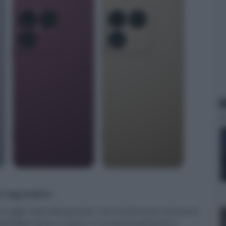
N
er ingrandire -
oggi i fasti del passato, ma continuano ad avere
potrebbe farne a meno, a cui puntualmente il