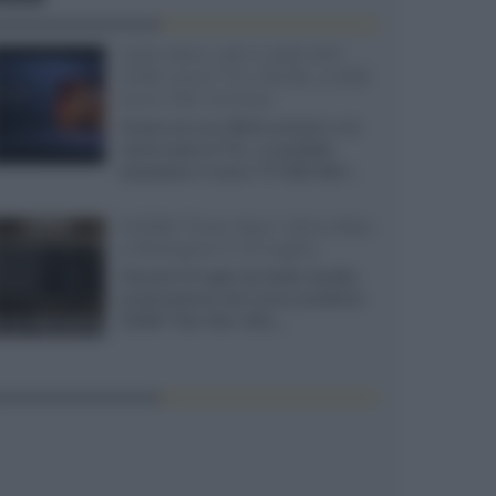
SQD-Mini LED 5.000 NIT
2040 zone TCL 65C8L a 838
euro IVA inclusa
Grazie ad una offerta amazon e al
cache-back di TCL, è possibile
acquistare il nuovo TV SQD-Mini...
XGIMI Titan Noir Ultra Max
a Bologna il 23 luglio
Giovedì 23 luglio da Audio Quality,
presentazione del nuovo proiettore
XGIMI Titan Noir Ultra...