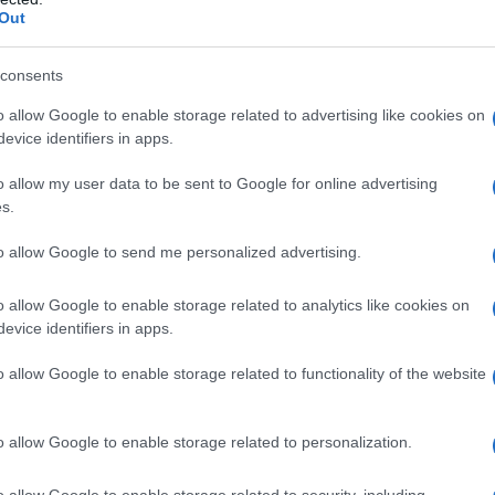
Out
ntrodotto uno zoom ottico variabile, soluzione
sultata penalizzante in termini di apertura alla
consents
 nuovo Mark VIII si torna alla filosofia della focale
40mm sfruttando il crop del sensore senza
o allow Google to enable storage related to advertising like cookies on
S da 1/1,56 pollici, circa quattro volte più
evice identifiers in apps.
ù grande vuole farsi valere soprattutto nella
o allow my user data to be sent to Google for online advertising
rare più luce.
s.
dottando già soluzioni interessanti: l'ultra-wide da
to allow Google to send me personalized advertising.
 RS da 1/1,56 pollici, mentre sulla focale
Exmor T in formato 1/1,28”, accoppiato a
o allow Google to enable storage related to analytics like cookies on
evice identifiers in apps.
ssante, ma difficile da usare, relegata a una
e distanza minima di 4 cm, quasi inutilizzabile
o allow Google to enable storage related to functionality of the website
con il Sony Xperia VIII diventa una modalità
 di scatto con autofocus continuo, anche se
o allow Google to enable storage related to personalization.
m.
o allow Google to enable storage related to security, including