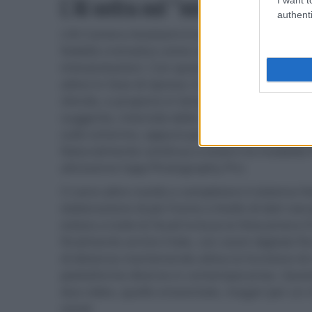
L'AI entra nel “mirino”, prima d
authenti
L'AI Camera Assistant è la novità concettualm
fedeltà cromatica come valore assoluto — la 
interpretazioni. Con questo sistema, per la pr
attivo in fase di ripresa: il sistema analizza l
sfondo, e propone in tempo reale fino a quattr
suggerito, intensità dello sfocato, temperatur
sullo schermo, oppure può decidere di ignora 
Naturalmente continua a esserci la modalità P
attraverso l'app Photography Pro.
Ci sono altre novità a completare il sistema fo
elaborazione di più frame a livello di dati raw
esteso a tutte le focali inclusa la fotocamera
finalmente anche il tele, con zoom digitale fin
di distanza mantenendo attiva la funzione di 
piattaforme diverse in contemporanea. Ques
due video, quello orizzontale, magari per un 
social.