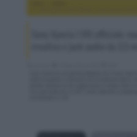
Home
mobile
Sony Xperia 1 VIII ufficiale: nuovo sensore tele
Sony Xperia 1 VIII ufficiale: n
creativa e jack audio da 3,5 
Luke Silver
13 Maggio 2026, alle 09:58
mobile
Sony rinnova la sua gamma flagship con il nuovo Xperia
audio di qualità e continuità con la tradizione Xperia.
grande, funzioni AI che suggeriscono in tempo reale lo s
raro jack audio da 3,5 mm, il tutto abbinato a Snapdra
microSD fino a 2 TB.