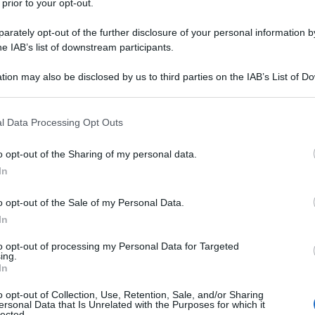
 prior to your opt-out.
rately opt-out of the further disclosure of your personal information by
he IAB’s list of downstream participants.
tion may also be disclosed by us to third parties on the IAB’s List of 
 that may further disclose it to other third parties.
 that this website/app uses one or more Google services and may gath
l Data Processing Opt Outs
including but not limited to your visit or usage behaviour. You may click 
 to Google and its third-party tags to use your data for below specifi
o opt-out of the Sharing of my personal data.
ogle consent section.
In
o opt-out of the Sale of my Personal Data.
In
to opt-out of processing my Personal Data for Targeted
ing.
In
o opt-out of Collection, Use, Retention, Sale, and/or Sharing
sensore più grande
ersonal Data that Is Unrelated with the Purposes for which it
lected.