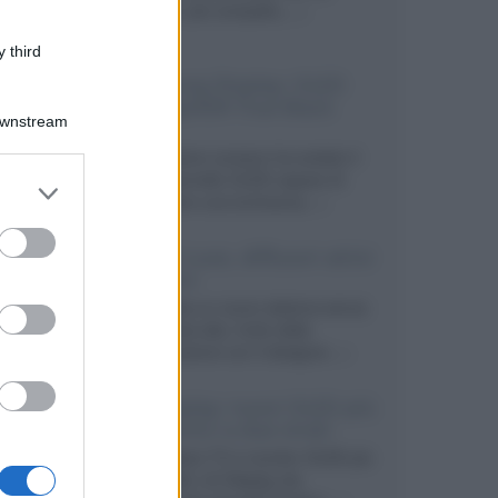
secondo, più compatto,...»
 third
Samsung Display: OLED
DisplayHDR True Black
Downstream
1400
Il costruttore coreano ha svelato il
primo pannello OLED capace di
er and store
mantenere una luminanza...»
to grant or
ed purposes
KEF LS Luxe, diffusori attivi
wireless
KEF svela un nuovo sistema senza
fili di fascia alta, frutto della
collaborazione con il designer...»
LG Display: nuovi OLED più
economici a due strati
Per rendere TV e monitor OLED più
accessibili, LG Display sta