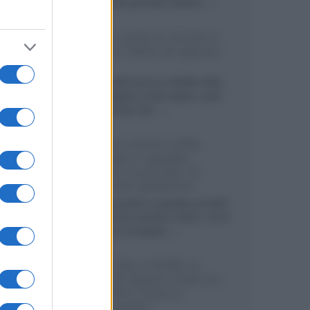
sviluppando pannelli Tandem...»
Netflix: tutte le novità in
uscita in Italia ad agosto
2026
Agosto 2026 porta su Netflix Italia
nuove stagioni molto attese, serie
internazionali, film...»
Vendere online cuffie,
auricolari e speaker
portatili tra privati: la
guida alle spedizioni
Cuffie, auricolari e speaker portatili
sono facili da vendere online, ma le
dimensioni compatte...»
Novità Sky e NOW: le
uscite di agosto 2026 tra
serie, film, show e
documentari