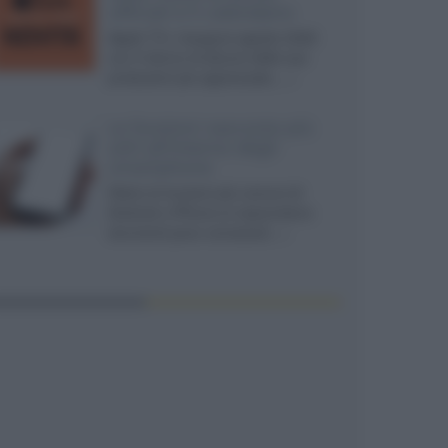
ufficiali e il calendario
Apple TV+ inaugura agosto 2026
con il ritorno di alcune delle sue
produzioni più apprezzate,...»
Le funzioni nascoste più
utili all’interno degli
smartphone
Dietro le funzioni più comuni di
Android e iPhone si nascondono
strumenti poco conosciuti...»