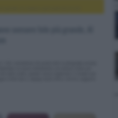
 più grande, AI creativa e jack audio da 3,5 mm
uovo sensore tele più grande, AI
mm
 1 VIII, smartphone che punta tutto su fotografia evoluta,
 Debuttano un nuovo teleobiettivo con sensore molto più
tile dello scatto, speaker stereo migliorati e il sempre più
gon 8 Elite Gen 5, display OLED LTPO a 120 Hz e supporto