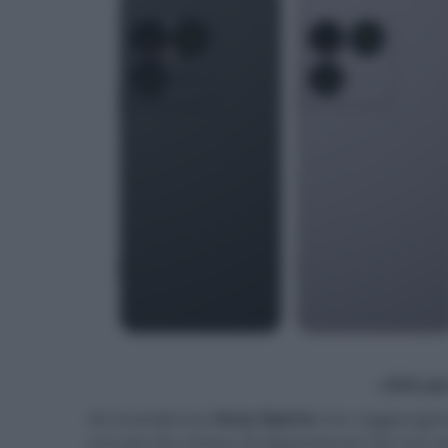
- click p
Gli smartphone
Sony Xperia
non raggiungono 
una piccola schiera di appassionati che non 