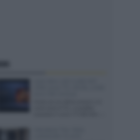
EWS
SQD-Mini LED 5.000 NIT
2040 zone TCL 65C8L a 838
euro IVA inclusa
Grazie ad una offerta amazon e al
cache-back di TCL, è possibile
acquistare il nuovo TV SQD-Mini...»
Velodyne The 1824,
subwoofer hi-end