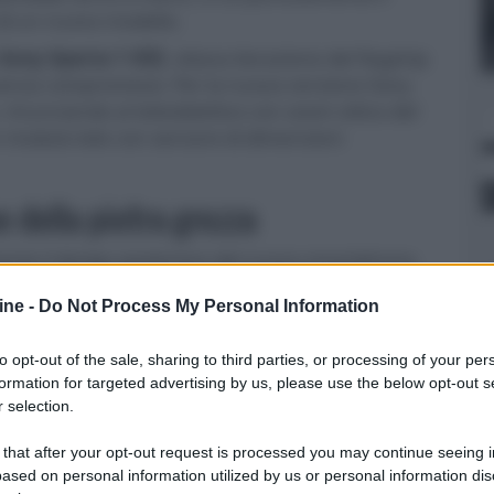
 di un nuovo modello.
Sony Xperia 1 VIII
, ottava iterazione del flagship
enza compromessi. Per la nuova versione Sony
 rinunciando al teleobiettivo con zoom ottico del
 modulo tele con sensore di dimensioni
e della pietra grezza
mente il design posteriore del nuovo smartphone,
vo per i moduli fotografici e puntando su una
ine -
Do Not Process My Personal Information
spirato direttamente alla texture della pietra
ontrocorrente, che vuole separare, anche al tocco,
to opt-out of the sale, sharing to third parties, or processing of your per
ncorrenza. La finitura superficiale a effetto pietra
formation for targeted advertising by us, please use the below opt-out s
i colore dello smartphone
Graphite Black
,
Iolite
 selection.
disponibile anche nella versione da 1 TB, esclusiva
 that after your opt-out request is processed you may continue seeing i
ased on personal information utilized by us or personal information dis