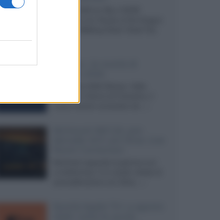
Agosto 2026 su Sky e NOW
prosegue con House of the Dragon
3 e The Walking Dead: Dead City
3,...»
Disney+, le novità di
agosto 2026
Ad agosto 2026 Disney+ Italia
propone il ritorno di Futurama, il
nuovo evento conclusivo de...»
McIntosh MX124, pre-
decoder A/V con Dirac Live
Room Correction
McIntosh espande la gamma con
un'elettronica 13.4 canali, dotata di
autocalibrazione con Dirac...»
Novità Apple TV+ a agosto
2026: tutte le uscite