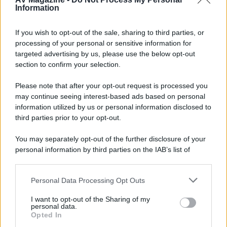
Walking Dead: Dead City 3,...»
Information
Disney+, le novità di agosto 2026
If you wish to opt-out of the sale, sharing to third parties, or
Ad agosto 2026 Disney+ Italia propone
processing of your personal or sensitive information for
il ritorno di Futurama, il nuovo evento
targeted advertising by us, please use the below opt-out
conclusivo de...»
section to confirm your selection.
Please note that after your opt-out request is processed you
may continue seeing interest-based ads based on personal
McIntosh MX124, pre-decoder A/V
con Dirac Live Room Correction
information utilized by us or personal information disclosed to
McIntosh espande la gamma con
third parties prior to your opt-out.
un'elettronica 13.4 canali, dotata di
autocalibrazione con Dirac...»
You may separately opt-out of the further disclosure of your
personal information by third parties on the IAB’s list of
downstream participants.
Novità Apple TV+ a agosto 2026: tutte
le uscite ufficiali e il calendario
Personal Data Processing Opt Outs
This information may also be disclosed by us to third parties
Apple TV+ inaugura agosto 2026 con il
on the IAB’s List of Downstream Participants that may further
ritorno di alcune delle sue produzioni
I want to opt-out of the Sharing of my
disclose it to other third parties.
personal data.
più apprezzate,...»
Opted In
Please note that this website/app uses one or more Google