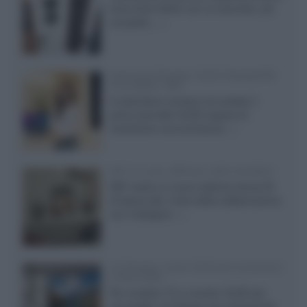
entry level 3000c con un secondo, più
compatto,...»
Samsung Display: OLED DisplayHDR
True Black 1400
Il costruttore coreano ha svelato il
primo pannello OLED capace di
mantenere una luminanza...»
KEF LS Luxe, diffusori attivi wireless
KEF svela un nuovo sistema senza fili
di fascia alta, frutto della collaborazione
con il designer...»
LG Display: nuovi OLED più economici
a due strati
Per rendere TV e monitor OLED più
accessibili, LG Display sta sviluppando