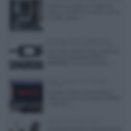
Velodyne ha svelato un modello che
integra un woofer da 18 pollici e uno da
24 pollici, capace...»
Samsung: HDR10+ ADVANCED su
Prime Video sulla gamma TV 2026
Prime Video diventa il primo servizio di
streaming a supportare HDR10+
ADVANCED, la nuova evoluzione...»
Netflix: supporto 4K su Google
Chrome
Il browser Chrome, finora limitato al
1080p, consente ora la visione di Netflix
in Ultra HD...»
Diffusori Q Acoustics 3040c
Il produttore britannico espande la serie