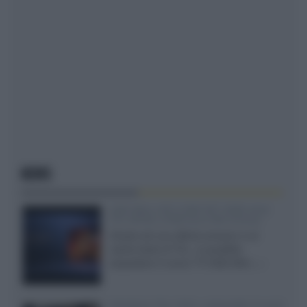
NEWS
SQD-Mini LED 5.000 NIT 2040 zone
TCL 65C8L a 838 euro IVA inclusa
Grazie ad una offerta amazon e al
cache-back di TCL, è possibile
acquistare il nuovo TV SQD-Mini...»
Velodyne The 1824, subwoofer hi-end