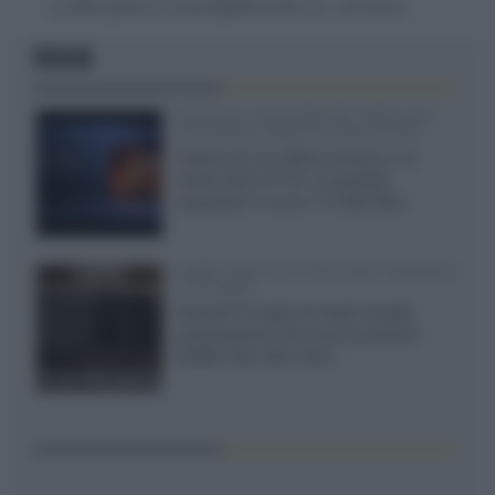
La discussione è consultabile anche
qui
, sul forum.
FOCUS
SQD-Mini LED 5.000 NIT 2040 zone
TCL 65C8L a 838 euro IVA inclusa
Grazie ad una offerta amazon e al
cache-back di TCL, è possibile
acquistare il nuovo TV SQD-Mini...
XGIMI Titan Noir Ultra Max a Bologna
il 23 luglio
Giovedì 23 luglio da Audio Quality,
presentazione del nuovo proiettore
XGIMI Titan Noir Ultra...