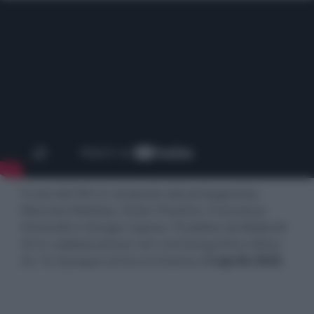
Il cast del film è composto dal protagonista
Maurizio Battista, Paolo Triestino, Francesca
Antonelli e Giorgio Caputo. Prodotto da Ballandi
Srl in collaborazione con Lml Group Srls e Alma
Srl, Tu Quoque arriva al cinema il
3 aprile 2025
.