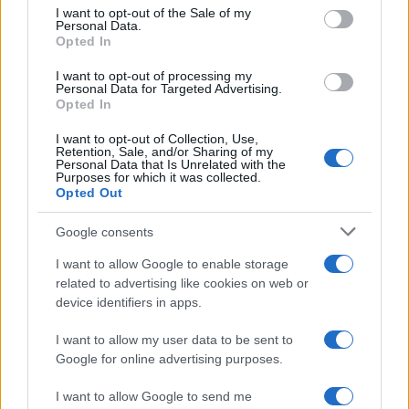
services and may gather and store information including but
I want to opt-out of the Sale of my
Le funzioni nascoste più utili
Personal Data.
not limited to your visit or usage behaviour. You may click to
all’interno degli smartphone
Opted In
grant or deny consent to Google and its third-party tags to
Dietro le funzioni più comuni di Android
use your data for below specified purposes in below Google
e iPhone si nascondono strumenti poco
I want to opt-out of processing my
consent section.
Personal Data for Targeted Advertising.
conosciuti...»
Opted In
I want to opt-out of Collection, Use,
Retention, Sale, and/or Sharing of my
Personal Data that Is Unrelated with the
Purposes for which it was collected.
Opted Out
Google consents
I want to allow Google to enable storage
related to advertising like cookies on web or
device identifiers in apps.
I want to allow my user data to be sent to
Google for online advertising purposes.
I want to allow Google to send me