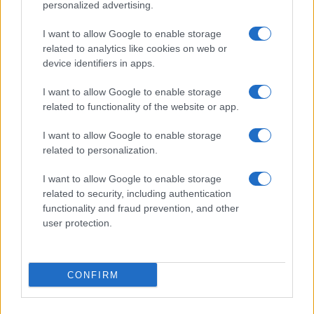
personalized advertising.
I want to allow Google to enable storage
related to analytics like cookies on web or
AV Magazine
è membro EISA dal 2019
device identifiers in apps.
all'interno del Mobile Devices Expert Group
I want to allow Google to enable storage
Per informazioni:
www.eisa.eu
related to functionality of the website or app.
I want to allow Google to enable storage
related to personalization.
Legali
-
Privacy
-
Privicy settings
Cookie
-
Pubblicità
-
Redazione
I want to allow Google to enable storage
related to security, including authentication
AV Raw s.n.c. P.iva: 02040960672
functionality and fraud prevention, and other
AV Magazine - Testata giornalistica con registrazione Tribunale di
user protection.
Teramo n. 527 del 22.12.2004
Direttore Responsabile: Emidio Frattaroli
Editore: AV Raw s.n.c. - Iscrizione ROC n. 33221
CONFIRM
Copyright © 2005 - 2026. È vietata la riproduzione, anche solo in