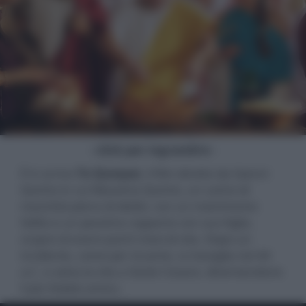
- click per ingrandire -
È in arrivo
Tu Quoque
, il film diretto da Gianni
Quinto in cui Massimo Quinto, un uomo di
mezz’età pieno di debiti, con un matrimonio
fallito e un pessimo rapporto con suo figlio,
scopre di avere pochi mesi di vita. Dopo un
incidente, come per incanto, si risveglia nel 44
a.C. e salva la vita a Giulio Cesare, diventandone
il più fedele amico.