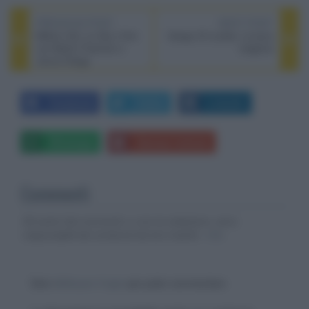
PREVIOUS POST
NEXT POST
Miller's Girl, su Sky il film
Gangs Of London, la terza
con Martin Freeman e
stagione
Jenna Ortega
Facebook
Twitter
LinkedIn
Whatsapp
Stampa l'articolo
Commenti
Gli autori dei commenti, e non la redazione, sono
responsabili dei contenuti da loro inseriti -
Info
Devi
effettuare il login
per poter commentare