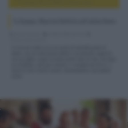
Tu Quoque, Maurizio Battista nell’antica Roma
Tu Quoque, Maurizio Battista nell’antica Roma
Fabrizio Guerrieri
16 Marzo 2025, alle 02:33
cinema, movie e serie tv
È in arrivo il film in cui un uomo di mezz’età pieno di
debiti, con un matrimonio fallito e un pessimo rapporto
con suo figlio, scopre di avere pochi mesi di vita, ma dopo
un incidente, come per incanto, si risveglia nel 44 a.C. e
salva la vita a Giulio Cesare, diventandone il più fedele
amico