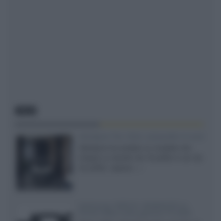
NEWS
Velodyne The 1824, subwoofer hi-end
Velodyne ha svelato un modello che
integra un woofer da 18 pollici e uno da
24 pollici, capace...»
Samsung: HDR10+ ADVANCED su
Prime Video sulla gamma TV 2026