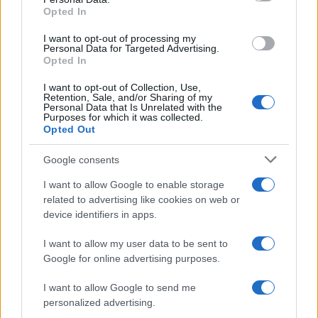
not limited to your visit or usage behaviour. You may click to
agosto 2026
Opted In
grant or deny consent to Google and its third-party tags to
Prime Video ha annunciato le principali
use your data for below specified purposes in below Google
novità in arrivo ad agosto 2026: tra i
I want to opt-out of processing my
consent section.
Personal Data for Targeted Advertising.
titoli di punta...»
Opted In
I want to opt-out of Collection, Use,
Retention, Sale, and/or Sharing of my
Personal Data that Is Unrelated with the
Purposes for which it was collected.
Opted Out
Google consents
I want to allow Google to enable storage
related to advertising like cookies on web or
device identifiers in apps.
I want to allow my user data to be sent to
Google for online advertising purposes.
I want to allow Google to send me
personalized advertising.