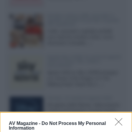
Vendere online cuffie, auricolari e
speaker portatili tra privati: la guida
alle spedizioni
Cuffie, auricolari e speaker portatili
sono facili da vendere online, ma le
dimensioni compatte...»
Novità Sky e NOW: le uscite di agosto
2026 tra serie, film, show e
documentari
Agosto 2026 su Sky e NOW prosegue
con House of the Dragon 3 e The
Walking Dead: Dead City 3,...»
Disney+, le novità di agosto 2026
Ad agosto 2026 Disney+ Italia propone
il ritorno di Futurama, il nuovo evento
conclusivo de...»
AV Magazine -
Do Not Process My Personal
Information