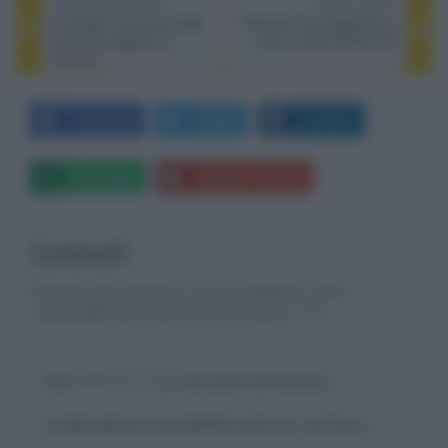
PREVIOUS POST
NEXT POST
Invincible, l’annuncio della
Shazam! Furia degli Dei, il
seconda stagione su
nuovo trailer del film DC
Amazon
Facebook
Twitter
LinkedIn
Whatsapp
Stampa l'articolo
Commenti
Gli autori dei commenti, e non la redazione, sono
responsabili dei contenuti da loro inseriti -
Info
Devi
effettuare il login
per poter commentare
La discussione è consultabile anche
qui
, sul forum.