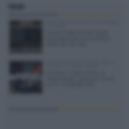
FOCUS
XGIMI Titan Noir Ultra Max a Bologna
il 23 luglio
Giovedì 23 luglio da Audio Quality,
presentazione del nuovo proiettore
XGIMI Titan Noir Ultra...
Sony Bravia 9 II vs. Hisense UR9S vs.
TCL C8L il 13 luglio a Roma
Il prossimo 13 luglio a Roma, da
Gruppo Garman, ripeteremo lo shoot-
out tra i TV RGB Mini-LED...