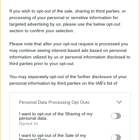
McIntosh MX124, pre-decoder A/V
If you wish to opt-out of the sale, sharing to third parties, or
con Dirac Live Room Correction
processing of your personal or sensitive information for
McIntosh espande la gamma con
targeted advertising by us, please use the below opt-out
un'elettronica 13.4 canali, dotata di
section to confirm your selection.
autocalibrazione con Dirac...»
Please note that after your opt-out request is processed you
may continue seeing interest-based ads based on personal
Novità Apple TV+ a agosto 2026: tutte
le uscite ufficiali e il calendario
information utilized by us or personal information disclosed to
Apple TV+ inaugura agosto 2026 con il
third parties prior to your opt-out.
ritorno di alcune delle sue produzioni
più apprezzate,...»
You may separately opt-out of the further disclosure of your
personal information by third parties on the IAB’s list of
downstream participants.
Le funzioni nascoste più utili
all’interno degli smartphone
Personal Data Processing Opt Outs
This information may also be disclosed by us to third parties
Dietro le funzioni più comuni di Android
on the IAB’s List of Downstream Participants that may further
e iPhone si nascondono strumenti poco
I want to opt-out of the Sharing of my
disclose it to other third parties.
personal data.
conosciuti...»
Opted In
Please note that this website/app uses one or more Google
services and may gather and store information including but
I want to opt-out of the Sale of my
Amazon Prime Video le novità di
Personal Data.