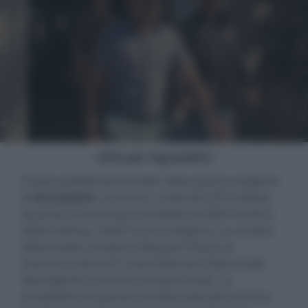
- click per ingrandire -
È stato pubblicato il trailer della quarta stagione
di
Succession
, la serie in onda dal 2018 ideata
da Jesse Armstrong e prodotta da Will Ferrell e
Adam McKay. Nella nuova stagione, la vendita
della media company Waystar Royco al
visionario del tech Lukas Matsson (Alexander
Skarsgård) si avvicina sempre di più. La
prospettiva di questa vendita epocale provoca