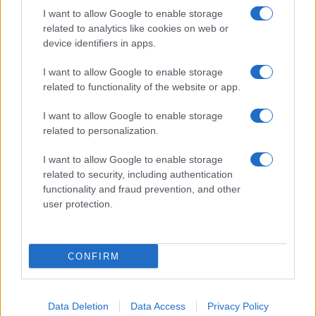
I want to allow Google to enable storage
related to analytics like cookies on web or
AV Magazine
è membro EISA dal 2019
device identifiers in apps.
all'interno del Mobile Devices Expert Group
I want to allow Google to enable storage
Per informazioni:
www.eisa.eu
related to functionality of the website or app.
I want to allow Google to enable storage
related to personalization.
Legali
-
Privacy
-
Privicy settings
Cookie
-
Pubblicità
-
Redazione
I want to allow Google to enable storage
related to security, including authentication
AV Raw s.n.c. P.iva: 02040960672
functionality and fraud prevention, and other
AV Magazine - Testata giornalistica con registrazione Tribunale di
user protection.
Teramo n. 527 del 22.12.2004
Direttore Responsabile: Emidio Frattaroli
Editore: AV Raw s.n.c. - Iscrizione ROC n. 33221
CONFIRM
Copyright © 2005 - 2026. È vietata la riproduzione, anche solo in
Data Deletion
Data Access
Privacy Policy
parte, di contenuti e grafica