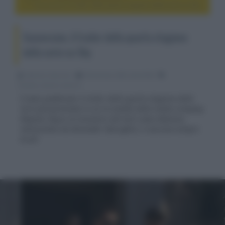
Succession, il trailer della quarta stagione della serie su Sky
Succession, il trailer della quarta stagione
della serie su Sky
Fabrizio Guerrieri
29 Gennaio 2023, alle 03:06
cinema, movie e serie tv
È stato pubblicato il trailer della quarta stagione della
serie pluripremiata in cui la vendita della media company
Waystar Royco al visionario del tech Lukas Matsson,
interpretato da Alexander Skarsgård, si avvicina sempre
di più