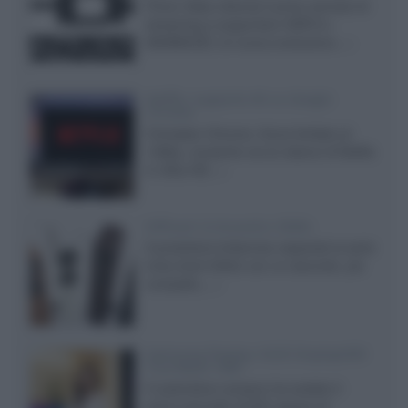
Prime Video diventa il primo servizio di
streaming a supportare HDR10+
ADVANCED, la nuova evoluzione...»
Netflix: supporto 4K su Google
Chrome
Il browser Chrome, finora limitato al
1080p, consente ora la visione di Netflix
in Ultra HD...»
Diffusori Q Acoustics 3040c
Il produttore britannico espande la serie
entry level 3000c con un secondo, più
compatto,...»
Samsung Display: OLED DisplayHDR
True Black 1400
Il costruttore coreano ha svelato il
primo pannello OLED capace di