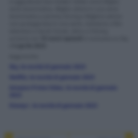
è aggiudicata due Golden Globe come Miglior
serie drammatica, Miglior attore in una serie
drammatica a Jeremy Strong e Migliore attrice
non protagonista in una serie, miniserie o film
televisivo a Sarah Snook, oltre a 3 Emmy,
arriverà con
10 nuovi episodi
in esclusiva su Sky
il
3 aprile 2023
.
leggi anche:
Sky, le novità di gennaio 2023
Netflix, le novità di gennaio 2023
Amazon Prime Video, le novità di gennaio
2023
Disney+, le novità di gennaio 2023