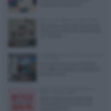
mantenere una luminanza...»
KEF LS Luxe, diffusori attivi wireless
KEF svela un nuovo sistema senza fili
di fascia alta, frutto della collaborazione
con il designer...»
LG Display: nuovi OLED più economici
a due strati
Per rendere TV e monitor OLED più
accessibili, LG Display sta sviluppando
pannelli Tandem...»
Netflix: tutte le novità in uscita in
Italia ad agosto 2026
Agosto 2026 porta su Netflix Italia
nuove stagioni molto attese, serie
internazionali, film...»