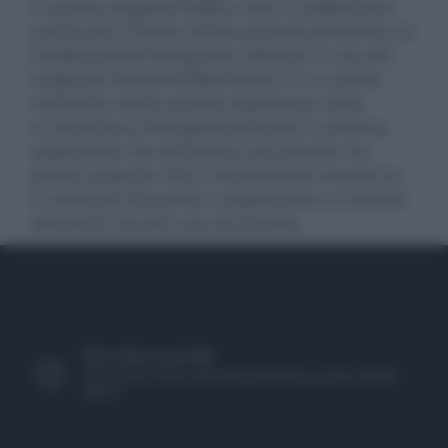
in questa stagione Nadia e Alan si addentrano
ancora più a fondo nei loro passati attraverso un
insolito portale temporale collocato in uno dei
luoghi più famosi di Manhattan. In un primo
momento vivono questa esperienza come
un'avventura intergenerazionale in continua
espansione che attraversa vari periodi, ma
presto scoprono che lo straordinario evento ha
in serbo più di quanto si aspettassero e insieme
dovranno cercare una via d'uscita.