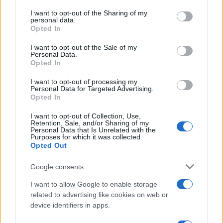
Apple TV+ inaugura agosto 2026 con il
on the IAB’s List of Downstream Participants that may further
ritorno di alcune delle sue produzioni
I want to opt-out of the Sharing of my
disclose it to other third parties.
personal data.
più apprezzate,...»
Opted In
Please note that this website/app uses one or more Google
services and may gather and store information including but
I want to opt-out of the Sale of my
Le funzioni nascoste più utili
Personal Data.
not limited to your visit or usage behaviour. You may click to
all’interno degli smartphone
Opted In
grant or deny consent to Google and its third-party tags to
Dietro le funzioni più comuni di Android
use your data for below specified purposes in below Google
e iPhone si nascondono strumenti poco
I want to opt-out of processing my
consent section.
Personal Data for Targeted Advertising.
conosciuti...»
Opted In
I want to opt-out of Collection, Use,
Retention, Sale, and/or Sharing of my
Personal Data that Is Unrelated with the
Purposes for which it was collected.
Opted Out
Google consents
I want to allow Google to enable storage
related to advertising like cookies on web or
device identifiers in apps.