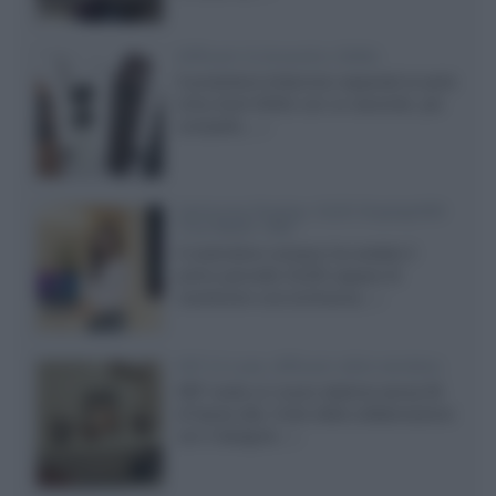
Diffusori Q Acoustics 3040c
Il produttore britannico espande la serie
entry level 3000c con un secondo, più
compatto,...»
Samsung Display: OLED DisplayHDR
True Black 1400
Il costruttore coreano ha svelato il
primo pannello OLED capace di
mantenere una luminanza...»
KEF LS Luxe, diffusori attivi wireless
KEF svela un nuovo sistema senza fili
di fascia alta, frutto della collaborazione
con il designer...»