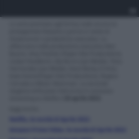
La serie premiata agli Emmy vede ancora la
protagonista Natasha Lyonne in veste di
showrunner e produttrice esecutiva. La
affiancano nella produzione esecutiva Alex
Buono, Amy Poehler (Paper Kite Productions),
Leslye Headland, Lilly Burns (Jax Media), Tony
Hernandez (Jax Media), Dave Becky (3 Arts),
Kate Arend (Paper Kite Productions), Regina
Corrado e Allison Silverman. La seconda
stagione di Russian Doll arriva in esclusiva
streaming su Netflix il
20 aprile 2022
.
leggi anche:
Netflix, le novità di Aprile 2022
Amazon Prime Video, le novità di Aprile 2022