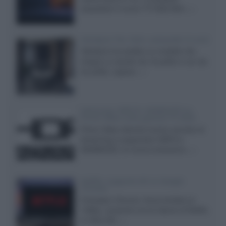
acquistare il nuovo TV SQD-Mini...»
Velodyne The 1824, subwoofer hi-end
Velodyne ha svelato un modello che
integra un woofer da 18 pollici e uno da
24 pollici, capace...»
Samsung: HDR10+ ADVANCED su
Prime Video sulla gamma TV 2026
Prime Video diventa il primo servizio di
streaming a supportare HDR10+
ADVANCED, la nuova evoluzione...»
Netflix: supporto 4K su Google
Chrome
Il browser Chrome, finora limitato al
1080p, consente ora la visione di Netflix
in Ultra HD...»