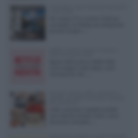
LG Display: nuovi OLED più economici
a due strati
Per rendere TV e monitor OLED più
accessibili, LG Display sta sviluppando
pannelli Tandem...»
Netflix: tutte le novità in uscita in
Italia ad agosto 2026
Agosto 2026 porta su Netflix Italia
nuove stagioni molto attese, serie
internazionali, film...»
Vendere online cuffie, auricolari e
speaker portatili tra privati: la guida
alle spedizioni
Cuffie, auricolari e speaker portatili
sono facili da vendere online, ma le
dimensioni compatte...»
Novità Sky e NOW: le uscite di agosto