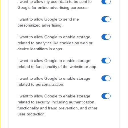
I want to allow my user data to be sent to
Google for online advertising purposes.
I want to allow Google to send me
personalized advertising.
I want to allow Google to enable storage
related to analytics like cookies on web or
AV Magazine
è membro EISA dal 2019
device identifiers in apps.
all'interno del Mobile Devices Expert Group
I want to allow Google to enable storage
Per informazioni:
www.eisa.eu
related to functionality of the website or app.
I want to allow Google to enable storage
related to personalization.
Legali
-
Privacy
-
Privicy settings
Cookie
-
Pubblicità
-
Redazione
I want to allow Google to enable storage
related to security, including authentication
AV Raw s.n.c. P.iva: 02040960672
functionality and fraud prevention, and other
AV Magazine - Testata giornalistica con registrazione Tribunale di
user protection.
Teramo n. 527 del 22.12.2004
Direttore Responsabile: Emidio Frattaroli