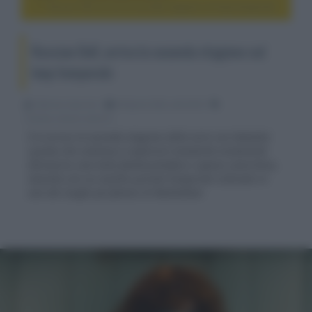
Russian Doll, arriva la seconda stagione sul loop temporale
Russian Doll, arriva la seconda stagione sul
loop temporale
Fabrizio Guerrieri
09 Aprile 2022, alle 03:55
cinema, movie e serie tv
È in arrivo la seconda stagione della serie con Natasha
Lyonne che continua a esplorare tematiche esistenziali
attraverso una lente fantascientifica e spesso umoristica,
stavolta con un insolito portale temporale collocato in
uno dei luoghi più famosi di Manhattan