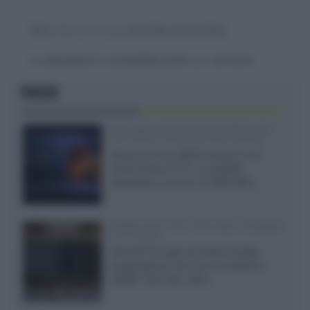
Devi
effettuare il login
per poter commentare
La discussione è consultabile anche
qui
, sul forum.
FOCUS
SQD-Mini LED 5.000 NIT 2040 zone
TCL 65C8L a 838 euro IVA inclusa
Grazie ad una offerta amazon e al
cache-back di TCL, è possibile
acquistare il nuovo TV SQD-Mini...
XGIMI Titan Noir Ultra Max a Bologna
il 23 luglio
Giovedì 23 luglio da Audio Quality,
presentazione del nuovo proiettore
XGIMI Titan Noir Ultra...