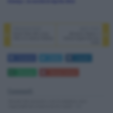
Disney+, le novità di Aprile 2022
PREVIOUS POST
NEXT POST
Secret Team 355, lo spy
365 giorni: Adesso, il
thiller con Jessica Chastain
bollente seguito del sexy
thriller
Facebook
Twitter
LinkedIn
Whatsapp
Stampa l'articolo
Commenti
Gli autori dei commenti, e non la redazione, sono
responsabili dei contenuti da loro inseriti -
Info