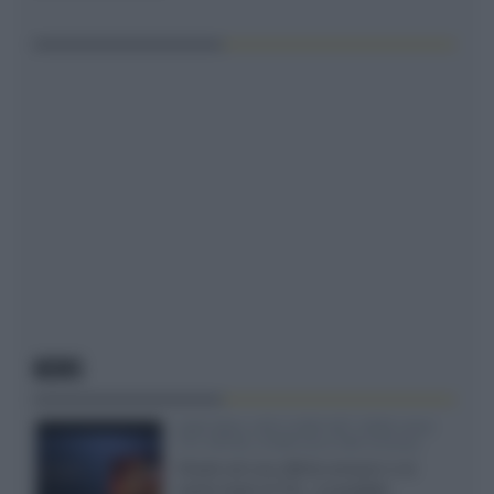
NEWS
SQD-Mini LED 5.000 NIT 2040 zone
TCL 65C8L a 838 euro IVA inclusa
Grazie ad una offerta amazon e al
cache-back di TCL, è possibile