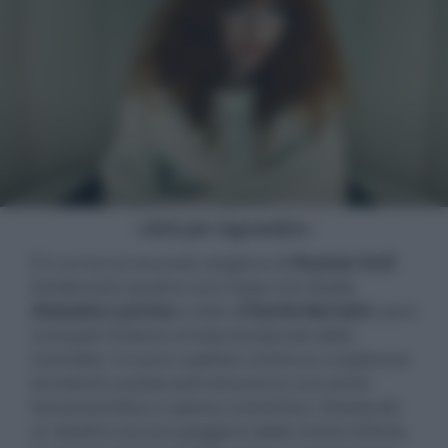
- click per ingrandire -
È in arrivo la seconda stagione di
Russian Doll
.
Ambientato quattro anni dopo che Nadia
(
Natasha Lyonne
) e Alan (
Charlie Barnett
) sono
scampati insieme al loop temporale della
mortalità, il nuovo capitolo continua a esplorare
tematiche esistenziali attraverso una lente
fantascientifica e spesso umoristica. Rivelando
un destino ancora peggiore della morte infinita,