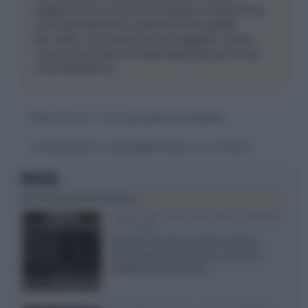
peggiore Pixar mai visto fino adesso) mentre Red e
Luca assolutamente e piacevolmente godibili.
Ma, ripeto, qui si entra solo nel soggettivo, buona
cosa invece il fatto di renderli disponibili per le sale
cinematografiche.
Devi
effettuare il login
per poter commentare
La discussione è consultabile anche
qui
, sul forum.
FOCUS
XGIMI Titan Noir Ultra Max a Bologna
il 23 luglio
Giovedì 23 luglio da Audio Quality,
presentazione del nuovo proiettore
XGIMI Titan Noir Ultra...