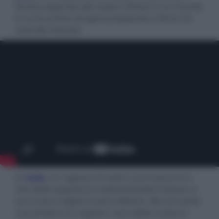
l’anima separata dal corpo e finisce in un mondo
in cui le anime vengono preparate a finire nei
corpi dei neonati.
In
Luca
, un ragazzo di nome Luca trascorre e
vive delle esperienze indimenticabili insieme al
suo nuovo migliore amico Alberto. Ma entrambi
nascondono un segreto: sono delle creature