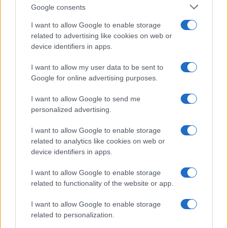
Google consents
I want to allow Google to enable storage
related to advertising like cookies on web or
device identifiers in apps.
I want to allow my user data to be sent to
Google for online advertising purposes.
I want to allow Google to send me
personalized advertising.
I want to allow Google to enable storage
related to analytics like cookies on web or
AV Magazine
è membro EISA dal 2019
device identifiers in apps.
all'interno del Mobile Devices Expert Group
I want to allow Google to enable storage
Per informazioni:
www.eisa.eu
related to functionality of the website or app.
I want to allow Google to enable storage
related to personalization.
Legali
-
Privacy
-
Privicy settings
Cookie
-
Pubblicità
-
Redazione