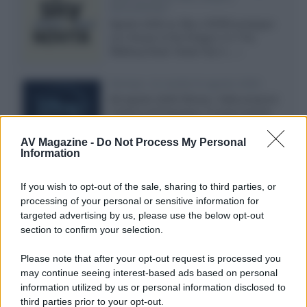
documentari
Agosto 2026 su Sky e NOW prosegue
con House of the Dragon 3 e The
Walking Dead: Dead City 3,...»
Disney+, le novità di agosto 2026
Ad agosto 2026 Disney+ Italia propone
il ritorno di Futurama, il nuovo evento
conclusivo de...»
AV Magazine -
Do Not Process My Personal
Information
McIntosh MX124, pre-decoder A/V
If you wish to opt-out of the sale, sharing to third parties, or
con Dirac Live Room Correction
processing of your personal or sensitive information for
McIntosh espande la gamma con
targeted advertising by us, please use the below opt-out
un'elettronica 13.4 canali, dotata di
section to confirm your selection.
autocalibrazione con Dirac...»
Please note that after your opt-out request is processed you
may continue seeing interest-based ads based on personal
Novità Apple TV+ a agosto 2026: tutte
le uscite ufficiali e il calendario
information utilized by us or personal information disclosed to
Apple TV+ inaugura agosto 2026 con il
third parties prior to your opt-out.