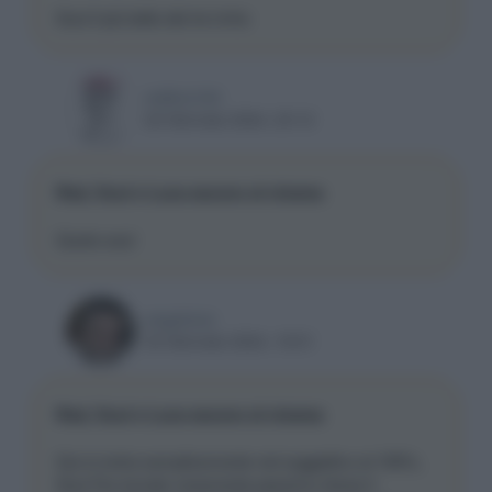
Soul il più bello dei tre imho
redhot104
22 Gennaio 2024, 23:12
Red, Soul e Luca escono al cinema
Quoto soul
angelone
23 Gennaio 2024, 19:01
Red, Soul e Luca escono al cinema
Qui si entra semplicemente nel soggettivo al 100%,
Soul l'ho trovato veramente pessimo (forse il