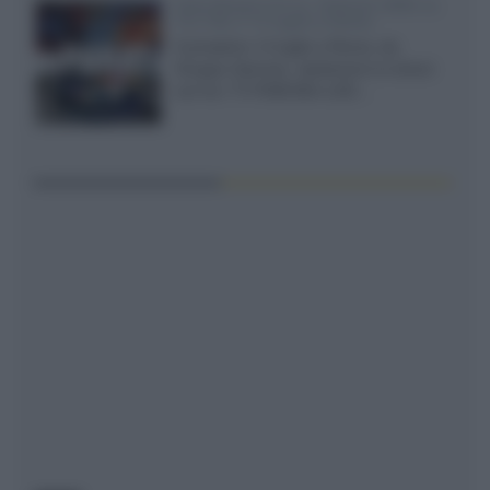
Sony Bravia 9 II vs. Hisense UR9S vs.
TCL C8L il 13 luglio a Roma
Il prossimo 13 luglio a Roma, da
Gruppo Garman, ripeteremo lo shoot-
out tra i TV RGB Mini-LED...