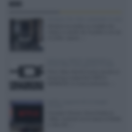
NEWS
Velodyne The 1824, subwoofer hi-end
Velodyne ha svelato un modello che
integra un woofer da 18 pollici e uno da
24 pollici, capace...»
Samsung: HDR10+ ADVANCED su
Prime Video sulla gamma TV 2026
Prime Video diventa il primo servizio di
streaming a supportare HDR10+
ADVANCED, la nuova evoluzione...»
Netflix: supporto 4K su Google
Chrome
Il browser Chrome, finora limitato al
1080p, consente ora la visione di Netflix
in Ultra HD...»