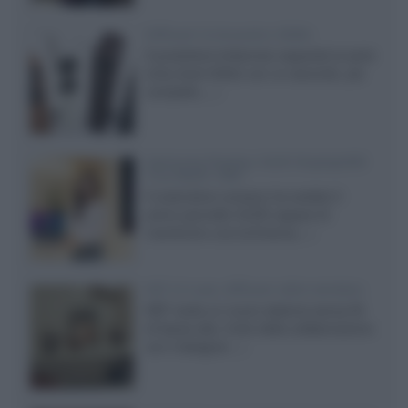
Diffusori Q Acoustics 3040c
Il produttore britannico espande la serie
entry level 3000c con un secondo, più
compatto,...»
Samsung Display: OLED DisplayHDR
True Black 1400
Il costruttore coreano ha svelato il
primo pannello OLED capace di
mantenere una luminanza...»
KEF LS Luxe, diffusori attivi wireless
KEF svela un nuovo sistema senza fili
di fascia alta, frutto della collaborazione
con il designer...»