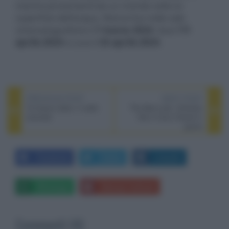
marine provenienti da un mondo sotto la
superficie dell'acqua. Red arriva nelle sale
cinematografiche il
7 marzo 2024
, Soul l’
11
aprile 2024
e Luca il
25 aprile 2024
.
PREVIOUS POST
NEXT POST
Te l'avevo detto, il caldo
The New Look, Christian
anomalo
Dior e Coco Chanel in
guerra
Facebook
Twitter
LinkedIn
Whatsapp
Stampa l'articolo
Commenti (4)