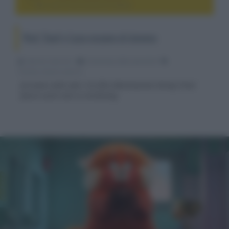
Red, Soul e Luca escono al cinema
Red, Soul e Luca escono al cinema
Fabrizio Guerrieri
22 Gennaio 2024, alle 02:34
cinema, movie e serie tv
Arrivano nelle sale i tre film d’animazione Disney Pixar
finora usciti solo in streaming