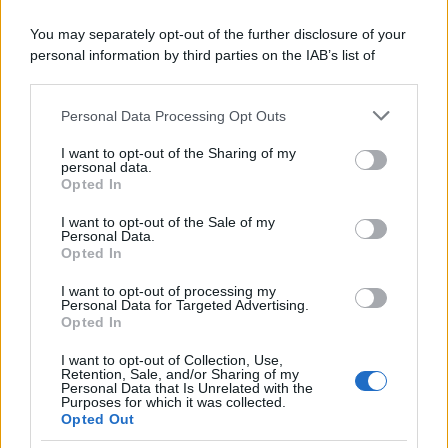
ritorno di alcune delle sue produzioni
più apprezzate,...»
You may separately opt-out of the further disclosure of your
personal information by third parties on the IAB’s list of
downstream participants.
Le funzioni nascoste più utili
all’interno degli smartphone
Personal Data Processing Opt Outs
This information may also be disclosed by us to third parties
Dietro le funzioni più comuni di Android
on the IAB’s List of Downstream Participants that may further
e iPhone si nascondono strumenti poco
I want to opt-out of the Sharing of my
disclose it to other third parties.
personal data.
conosciuti...»
Opted In
Please note that this website/app uses one or more Google
services and may gather and store information including but
I want to opt-out of the Sale of my
Amazon Prime Video le novità di
Personal Data.
not limited to your visit or usage behaviour. You may click to
agosto 2026
Opted In
grant or deny consent to Google and its third-party tags to
Prime Video ha annunciato le principali
use your data for below specified purposes in below Google
novità in arrivo ad agosto 2026: tra i
I want to opt-out of processing my
consent section.
Personal Data for Targeted Advertising.
titoli di punta...»
Opted In
I want to opt-out of Collection, Use,
Retention, Sale, and/or Sharing of my
Personal Data that Is Unrelated with the
Purposes for which it was collected.
Opted Out