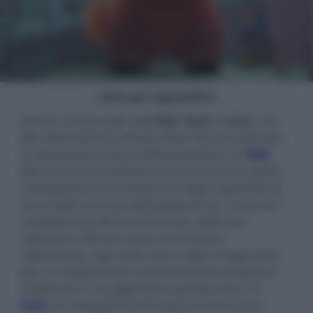
- click per ingrandire -
Sono in arrivo nelle sale
Red
,
Soul
e
Luca
, i tre
film d’animazione Disney Pixar finora usciti solo
in streaming a causa della pandemia. In
Red
,
Mei Lee è una tredicenne sicura di sè ma goffa,
combattuta tra il rimanere la figlia rispettosa di
sua madre e il caos dell'adolescenza. Come se i
cambiamenti dei suoi interessi, delle sue
relazioni e del suo corpo non fossero
abbastanza, ogni volta che si agita troppo (che
per un adolescente è praticamente sempre) si
trasforma in un gigantesco panda rosso. In
Soul
, un insegnante di musica si ritrova con