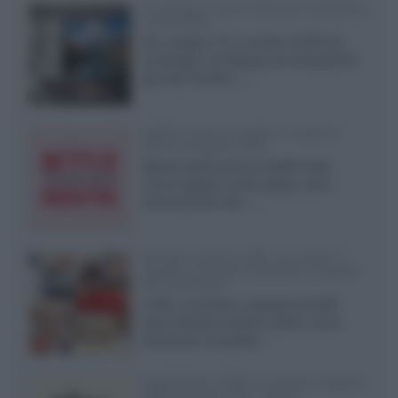
LG Display: nuovi OLED più economici
a due strati
Per rendere TV e monitor OLED più
accessibili, LG Display sta sviluppando
pannelli Tandem...»
Netflix: tutte le novità in uscita in
Italia ad agosto 2026
Agosto 2026 porta su Netflix Italia
nuove stagioni molto attese, serie
internazionali, film...»
Vendere online cuffie, auricolari e
speaker portatili tra privati: la guida
alle spedizioni
Cuffie, auricolari e speaker portatili
sono facili da vendere online, ma le
dimensioni compatte...»
Novità Sky e NOW: le uscite di agosto
2026 tra serie, film, show e