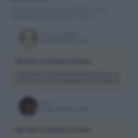
Gli autori dei commenti, e non la redazione, sono
responsabili dei contenuti da loro inseriti -
Info
the_real_redeagle
22 Gennaio 2024, 13:49
Red, Soul e Luca escono al cinema
Onestamente mi potrebbe interessare solo Luca, gli
altri due non li ho trovati particolarmente interessanti.
Samu1
22 Gennaio 2024, 15:29
Red, Soul e Luca escono al cinema