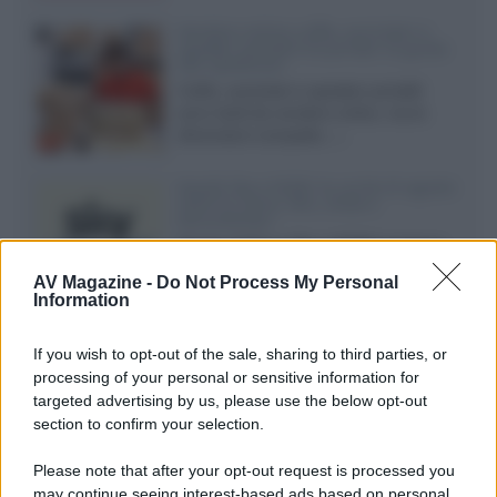
Vendere online cuffie, auricolari e
speaker portatili tra privati: la guida
alle spedizioni
Cuffie, auricolari e speaker portatili
sono facili da vendere online, ma le
dimensioni compatte...»
Novità Sky e NOW: le uscite di agosto
2026 tra serie, film, show e
documentari
Agosto 2026 su Sky e NOW prosegue
con House of the Dragon 3 e The
AV Magazine -
Do Not Process My Personal
Walking Dead: Dead City 3,...»
Information
Disney+, le novità di agosto 2026
If you wish to opt-out of the sale, sharing to third parties, or
Ad agosto 2026 Disney+ Italia propone
processing of your personal or sensitive information for
il ritorno di Futurama, il nuovo evento
targeted advertising by us, please use the below opt-out
conclusivo de...»
section to confirm your selection.
Please note that after your opt-out request is processed you
may continue seeing interest-based ads based on personal