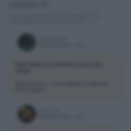
Commenti (2)
Gli autori dei commenti, e non la redazione, sono
responsabili dei contenuti da loro inseriti -
Info
rossoner4ever
04 Gennaio 2022, 10:02
Peaky Blinders 6, finalmente il primo trailer
ufficiale
Bellissima serie... è stata lunghissima l'attesa per
l'ultima stagione.
renato_blu
04 Gennaio 2022, 10:22