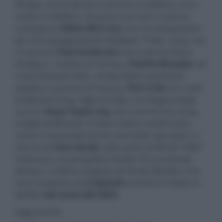
Shelby, ormai deciso a entrare in politica, in un
modo o nell’altro. Accanto a lui non ci sarà la
scomparsa
Helen McCrory
che ha interpretato
più che egregiamente Elizabeth "Polly" Gray, ma
ci saranno
Paul Anderson
nel ruolo di Arthur
Shelby Jr., fratello di Tommy,
Charlie Murphy
nel
ruolo di Jessie Eden, sindacalista realmente
esistita e amante di Tommy,
Finn Cole
nel ruolo
di Michael Gray, figlio di Polly, e la Regina degli
scacchi
Anya Taylor-Joy
nel ruolo di Gina Gray,
moglie di Michael. È stato inoltre confermato,
come si intravede anche nel trailer qui sopra, il
ritorno di
Tom Hardy
nella parte di Alfred "Alfie"
Solomons, lo psicopatico leader di una banda
ebraica. L’ultima stagione di Peaky Blinders che
sarà composta da
6 episodi
arriverà in Italia su
Netflix
nel corso del 2022
.
leggi anche: