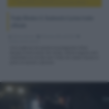
Peaky Blinders 6, finalmente il primo trailer ufficiale
Peaky Blinders 6, finalmente il primo trailer
ufficiale
Fabrizio Guerrieri
04 Gennaio 2022, alle 05:33
cinema, movie e serie tv
C’è la conferma che assieme al protagonista Cillian
Murphy tornerà anche Tom Hardy. L’ultima stagione sarà
ambientata nei terribili anni Trenta che vedono l’ascesa al
potere di nazismo e fascismo.