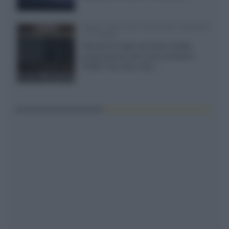
XGIMI Titan Noir Ultra Max a Bologna
il 23 luglio
Giovedì 23 luglio da Audio Quality,
presentazione del nuovo proiettore
XGIMI Titan Noir Ultra...