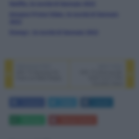
Netflix, le novità di Gennaio 2022
Amazon Prime Video, le novità di Gennaio
2022
Disney+, le novità di Gennaio 2022
PREVIOUS POST
NEXT POST
CES: TV Samsung The
CES: TV Samsung QD-
Frame con Matte Display
OLED vince il CES
Innovation Award
Facebook
Twitter
LinkedIn
Whatsapp
Stampa l'articolo