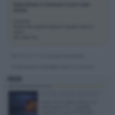
Peaky Blinders 6, finalmente il primo trailer
ufficiale
Concordo.
Grazie serie, grandi interpreti e grande messa in
scena.
Non vedo l’ora..
Devi
effettuare il login
per poter commentare
La discussione è consultabile anche
qui
, sul forum.
FOCUS
SQD-Mini LED 5.000 NIT 2040 zone
TCL 65C8L a 838 euro IVA inclusa
Grazie ad una offerta amazon e al
cache-back di TCL, è possibile
acquistare il nuovo TV SQD-Mini...