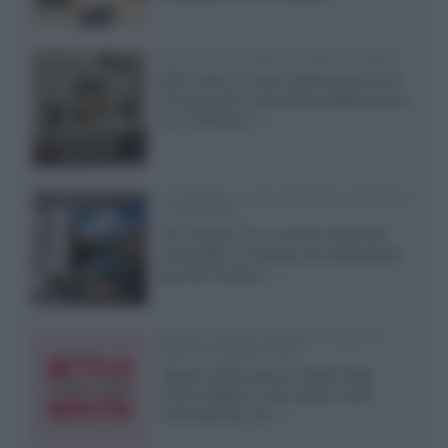
KEF LS Luxe, diffusori attivi wireless
KEF svela un nuovo sistema senza fili
di fascia alta, frutto della collaborazione
con il designer...»
LG Display: nuovi OLED più economici
a due strati
Per rendere TV e monitor OLED più
accessibili, LG Display sta sviluppando
pannelli Tandem...»
Netflix: tutte le novità in uscita in
Italia ad agosto 2026
Agosto 2026 porta su Netflix Italia
nuove stagioni molto attese, serie
internazionali, film...»