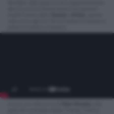
Mondiale, dalla quale tornano apparentemente
illesi ma ancora interiormente traumatizzati i
fratelli Thomas detto
Tommy
e
Arthur
, questa
volta arriva agli anni ’30 che vedranno l’ascesa al
potere di nazismo e fascismo.
Ancora una volta tornerà
Cillian Murphy
nella
parte del carismatico leader Thomas "Tommy"