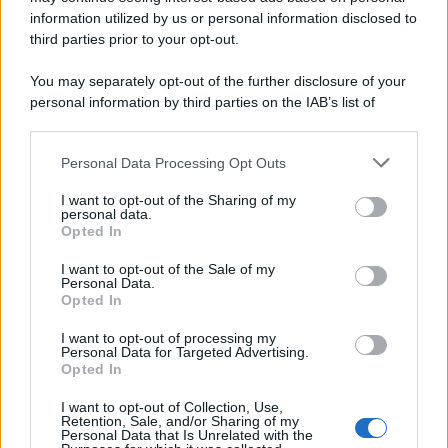
McIntosh MX124, pre-decoder A/V
con Dirac Live Room Correction
information utilized by us or personal information disclosed to
McIntosh espande la gamma con
third parties prior to your opt-out.
un'elettronica 13.4 canali, dotata di
autocalibrazione con Dirac...»
You may separately opt-out of the further disclosure of your
personal information by third parties on the IAB’s list of
downstream participants.
Novità Apple TV+ a agosto 2026: tutte
le uscite ufficiali e il calendario
Personal Data Processing Opt Outs
This information may also be disclosed by us to third parties
Apple TV+ inaugura agosto 2026 con il
on the IAB’s List of Downstream Participants that may further
ritorno di alcune delle sue produzioni
I want to opt-out of the Sharing of my
disclose it to other third parties.
personal data.
più apprezzate,...»
Opted In
Please note that this website/app uses one or more Google
services and may gather and store information including but
I want to opt-out of the Sale of my
Le funzioni nascoste più utili
Personal Data.
not limited to your visit or usage behaviour. You may click to
all’interno degli smartphone
Opted In
grant or deny consent to Google and its third-party tags to
Dietro le funzioni più comuni di Android
use your data for below specified purposes in below Google
e iPhone si nascondono strumenti poco
I want to opt-out of processing my
consent section.
Personal Data for Targeted Advertising.
conosciuti...»
Opted In
I want to opt-out of Collection, Use,
Retention, Sale, and/or Sharing of my
Personal Data that Is Unrelated with the