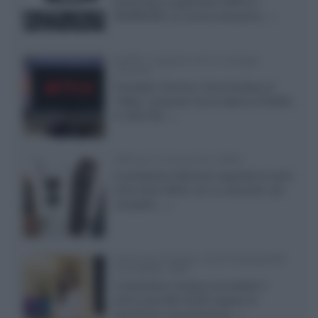
streaming a supportare HDR10+
ADVANCED, la nuova evoluzione...»
Netflix: supporto 4K su Google
Chrome
Il browser Chrome, finora limitato al
1080p, consente ora la visione di Netflix
in Ultra HD...»
Diffusori Q Acoustics 3040c
Il produttore britannico espande la serie
entry level 3000c con un secondo, più
compatto,...»
Samsung Display: OLED DisplayHDR
True Black 1400
Il costruttore coreano ha svelato il
primo pannello OLED capace di
mantenere una luminanza...»