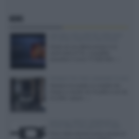
NEWS
SQD-Mini LED 5.000 NIT 2040 zone
TCL 65C8L a 838 euro IVA inclusa
Grazie ad una offerta amazon e al
cache-back di TCL, è possibile
acquistare il nuovo TV SQD-Mini...»
Velodyne The 1824, subwoofer hi-end
Velodyne ha svelato un modello che
integra un woofer da 18 pollici e uno da
24 pollici, capace...»
Samsung: HDR10+ ADVANCED su
Prime Video sulla gamma TV 2026
Prime Video diventa il primo servizio di