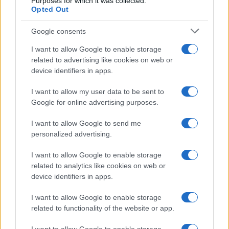
Purposes for which it was collected.
Opted Out
Google consents
I want to allow Google to enable storage
related to advertising like cookies on web or
device identifiers in apps.
I want to allow my user data to be sent to
Google for online advertising purposes.
I want to allow Google to send me
personalized advertising.
I want to allow Google to enable storage
related to analytics like cookies on web or
AV Magazine
è membro EISA dal 2019
device identifiers in apps.
all'interno del Mobile Devices Expert Group
I want to allow Google to enable storage
Per informazioni:
www.eisa.eu
related to functionality of the website or app.