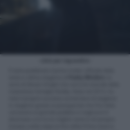
- click per ingrandire -
È stato pubblicato il primo trailer ufficiale della
sesta e ultima stagione di
Peaky Blinders
, la
serie di Steven Knight che narra le vicende della
malavitosa famiglia Shelby. Nata nel 2013, ha
visto il proprio successo aumentare di stagione
in stagione grazie al passaparola che l’ha fatta
conoscere al grande pubblico e negli anni è
diventata una tra le migliori serie tv di sempre.
Iniziata subito dopo la fine della Prima Guerra