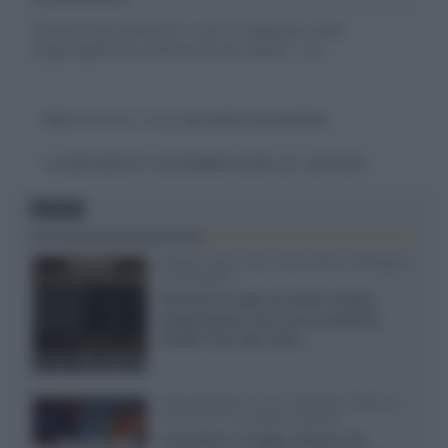
Gli autori dei commenti, e non la redazione, sono
responsabili dei contenuti da loro inseriti -
Info
Devi
effettuare il login
per poter commentare
La discussione è consultabile anche
qui
, sul forum.
FOCUS
XGIMI Titan Noir Ultra Max a Bologna
il 23 luglio
Giovedì 23 luglio da Audio Quality,
presentazione del nuovo proiettore
XGIMI Titan Noir Ultra...
Sony Bravia 9 II vs. Hisense UR9S vs.
TCL C8L il 13 luglio a Roma
Il prossimo 13 luglio a Roma, da