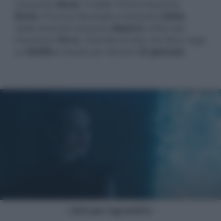
interpreta
Musa
, Freddie Thorp interpreta
Riven
, Precious Mustapha interpreta
Aisha
,
Sadie Soverall interpreta
Beatrix
e Eliot Salt
interpreta
Terra
. L’esordio di Fate: the Winx saga
su
Netflix
è fissato per domani
22 gennaio
.
- click per ingrandire -