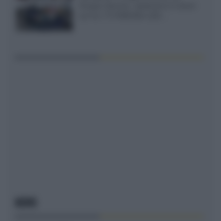
Gruppo Garman, ripeteremo lo shoot-
out tra i TV RGB Mini-LED...
NEWS