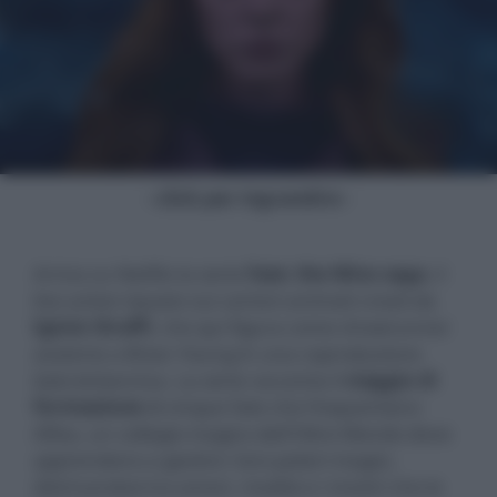
- click per ingrandire -
Arriva su Netflix la serie
Fate: the Winx saga
, il
live action basato sui cartoni animati creati da
Iginio Straffi
, che qui figura come showrunner
assieme a Brian Young in una coproduzione
italo-britannica. La serie racconta il
viaggio di
formazione
di cinque fate che frequentano
Alfea, un collegio magico dell'Oltre Mondo dove
apprendono a gestire i loro poteri magici,
districandosi tra amori, rivalità e i mostri che le