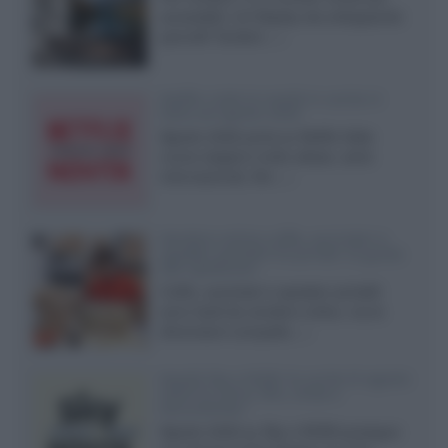
accessibili, LG Display sta sviluppando
pannelli Tandem...»
Netflix: tutte le novità in uscita in
Italia ad agosto 2026
Agosto 2026 porta su Netflix Italia
nuove stagioni molto attese, serie
internazionali, film...»
Vendere online cuffie, auricolari e
speaker portatili tra privati: la guida
alle spedizioni
Cuffie, auricolari e speaker portatili
sono facili da vendere online, ma le
dimensioni compatte...»
Novità Sky e NOW: le uscite di agosto
2026 tra serie, film, show e
documentari
Agosto 2026 su Sky e NOW prosegue