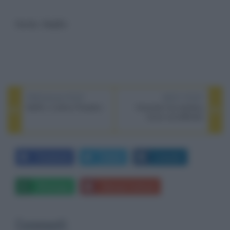
fonte:
Netflix
PREVIOUS POST
NEXT POST
Netflix | L'ultimo Paradiso
Auricolari true wireless
Cyrus soundBuds2
Facebook
Twitter
LinkedIn
Whatsapp
Stampa l'articolo
Commenti