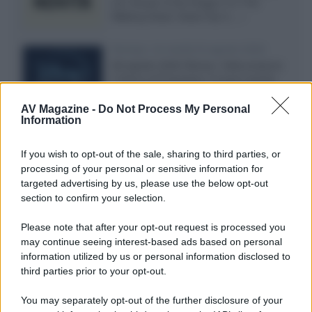
con House of the Dragon 3 e The
Walking Dead: Dead City 3,...»
Disney+, le novità di agosto 2026
Ad agosto 2026 Disney+ Italia propone
il ritorno di Futurama, il nuovo evento
conclusivo de...»
AV Magazine -
Do Not Process My Personal
Information
McIntosh MX124, pre-decoder A/V
If you wish to opt-out of the sale, sharing to third parties, or
con Dirac Live Room Correction
processing of your personal or sensitive information for
McIntosh espande la gamma con
targeted advertising by us, please use the below opt-out
un'elettronica 13.4 canali, dotata di
section to confirm your selection.
autocalibrazione con Dirac...»
Please note that after your opt-out request is processed you
may continue seeing interest-based ads based on personal
Novità Apple TV+ a agosto 2026: tutte
le uscite ufficiali e il calendario
information utilized by us or personal information disclosed to
Apple TV+ inaugura agosto 2026 con il
third parties prior to your opt-out.
ritorno di alcune delle sue produzioni
più apprezzate,...»
You may separately opt-out of the further disclosure of your