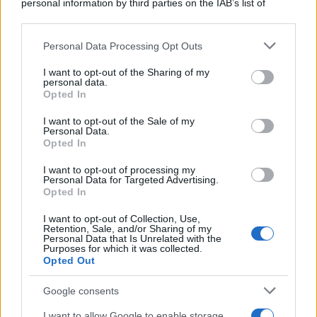
personal information by third parties on the IAB’s list of
downstream participants.
Le funzioni nascoste più utili
all’interno degli smartphone
Personal Data Processing Opt Outs
This information may also be disclosed by us to third parties
Dietro le funzioni più comuni di Android
on the IAB’s List of Downstream Participants that may further
e iPhone si nascondono strumenti poco
I want to opt-out of the Sharing of my
disclose it to other third parties.
personal data.
conosciuti...»
Opted In
Please note that this website/app uses one or more Google
services and may gather and store information including but
I want to opt-out of the Sale of my
Amazon Prime Video le novità di
Personal Data.
not limited to your visit or usage behaviour. You may click to
agosto 2026
Opted In
grant or deny consent to Google and its third-party tags to
Prime Video ha annunciato le principali
use your data for below specified purposes in below Google
novità in arrivo ad agosto 2026: tra i
I want to opt-out of processing my
consent section.
Personal Data for Targeted Advertising.
titoli di punta...»
Opted In
I want to opt-out of Collection, Use,
Retention, Sale, and/or Sharing of my
Personal Data that Is Unrelated with the
Purposes for which it was collected.
Opted Out
Google consents
I want to allow Google to enable storage