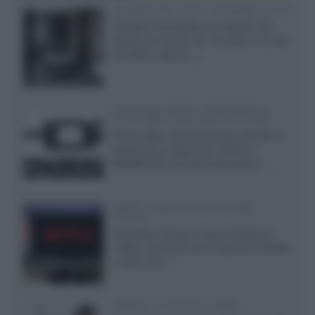
Velodyne The 1824, subwoofer hi-end
Velodyne ha svelato un modello che
integra un woofer da 18 pollici e uno da
24 pollici, capace...»
Samsung: HDR10+ ADVANCED su
Prime Video sulla gamma TV 2026
Prime Video diventa il primo servizio di
streaming a supportare HDR10+
ADVANCED, la nuova evoluzione...»
Netflix: supporto 4K su Google
Chrome
Il browser Chrome, finora limitato al
1080p, consente ora la visione di Netflix
in Ultra HD...»
Diffusori Q Acoustics 3040c