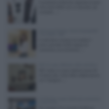
Il produttore britannico espande la serie
entry level 3000c con un secondo, più
compatto,...»
Samsung Display: OLED DisplayHDR
True Black 1400
Il costruttore coreano ha svelato il
primo pannello OLED capace di
mantenere una luminanza...»
KEF LS Luxe, diffusori attivi wireless
KEF svela un nuovo sistema senza fili
di fascia alta, frutto della collaborazione
con il designer...»
LG Display: nuovi OLED più economici
a due strati
Per rendere TV e monitor OLED più