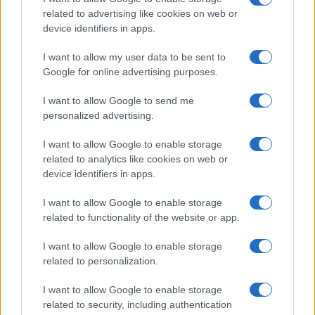
related to advertising like cookies on web or
device identifiers in apps.
I want to allow my user data to be sent to
Google for online advertising purposes.
I want to allow Google to send me
personalized advertising.
I want to allow Google to enable storage
related to analytics like cookies on web or
AV Magazine
è membro EISA dal 2019
device identifiers in apps.
all'interno del Mobile Devices Expert Group
I want to allow Google to enable storage
Per informazioni:
www.eisa.eu
related to functionality of the website or app.
I want to allow Google to enable storage
related to personalization.
Legali
-
Privacy
-
Privicy settings
Cookie
-
Pubblicità
-
Redazione
I want to allow Google to enable storage
related to security, including authentication
AV Raw s.n.c. P.iva: 02040960672