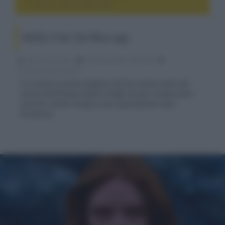
Netflix | Fate: the Winx saga
Netflix | Fate: the Winx saga
Fabrizio Guerrieri
21 Gennaio 2021, alle 10:56
cinema, movie e serie tv
È in uscita la prima stagione del live action tratto dai
cartoni dell’italiano Iginio Straffi che qui è showrunner
assieme a Brian Young in una coproduzione italo-
britannica