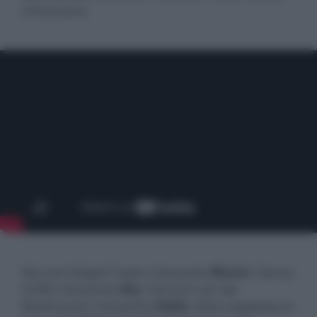
minacciano.
Nel cast Abigail Cowen interpreta
Bloom
, Danny
Griffin interpreta
Sky
, Hannah van der
Westhuysen interpreta
Stella
, Elisha Applebaum