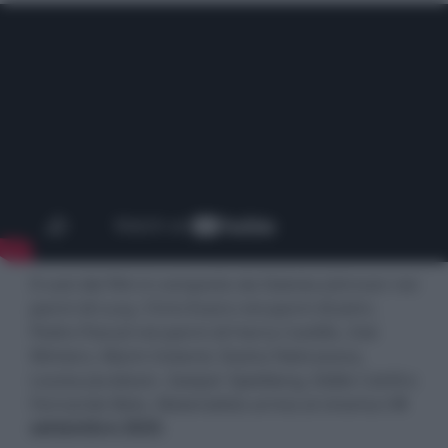
Il cast del film è composto da Dakota Johnson nei
panni di Lucy, Chris Evans nei panni di John,
Pedro Pascal nei panni di Harry Castillo, Zoë
Winters, Marin Ireland, Dasha Nekrasova,
Louisa Jacobson, Sawyer Spielberg, Eddie Cahill e
Fernando Belo. Materialists arriva al cinema il
4
settembre 2025
.