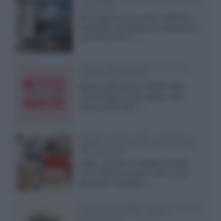
a due strati
Per rendere TV e monitor OLED più
accessibili, LG Display sta sviluppando
pannelli Tandem...»
Netflix: tutte le novità in uscita in
Italia ad agosto 2026
Agosto 2026 porta su Netflix Italia
nuove stagioni molto attese, serie
internazionali, film...»
Vendere online cuffie, auricolari e
speaker portatili tra privati: la guida
alle spedizioni
Cuffie, auricolari e speaker portatili
sono facili da vendere online, ma le
dimensioni compatte...»
Novità Sky e NOW: le uscite di agosto
2026 tra serie, film, show e
documentari