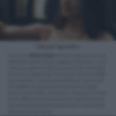
- click per ingrandire -
È in arrivo
Materialists
, la commedia romantica
diretta da Celine Song, regista di
Past Lives
, in cui
Lucy, una giovane donna di successo, si occupa
di cercare il giusto per match per persone single.
Lei, in primis, non ha una relazione, ma le cose
si complicano quando finisce in un triangolo
amoroso con John, un suo ex, e Harry, un uomo
tanto affascinante quanto ricco. Questa nuova
situazione amorosa rischierà, però, di mandare
all'aria la sua carriera.