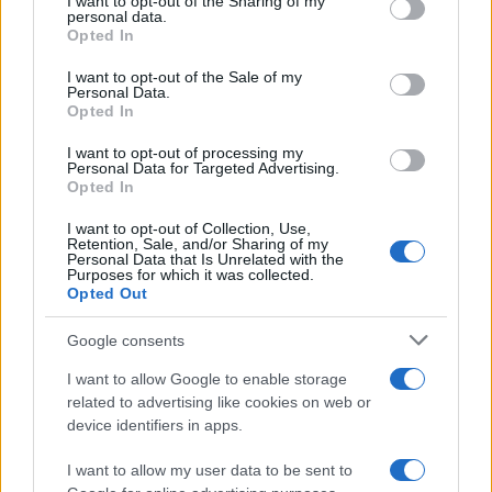
I want to opt-out of the Sharing of my
disclose it to other third parties.
personal data.
più apprezzate,...»
Opted In
Please note that this website/app uses one or more Google
services and may gather and store information including but
I want to opt-out of the Sale of my
Le funzioni nascoste più utili
Personal Data.
not limited to your visit or usage behaviour. You may click to
all’interno degli smartphone
Opted In
grant or deny consent to Google and its third-party tags to
Dietro le funzioni più comuni di Android
use your data for below specified purposes in below Google
e iPhone si nascondono strumenti poco
I want to opt-out of processing my
consent section.
Personal Data for Targeted Advertising.
conosciuti...»
Opted In
I want to opt-out of Collection, Use,
Retention, Sale, and/or Sharing of my
Personal Data that Is Unrelated with the
Purposes for which it was collected.
Opted Out
Google consents
I want to allow Google to enable storage
related to advertising like cookies on web or
device identifiers in apps.
I want to allow my user data to be sent to