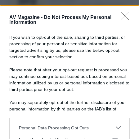
Agosto 2026 su Sky e NOW prosegue
con House of the Dragon 3 e The
AV Magazine -
Do Not Process My Personal
Walking Dead: Dead City 3,...»
Information
Disney+, le novità di agosto 2026
If you wish to opt-out of the sale, sharing to third parties, or
Ad agosto 2026 Disney+ Italia propone
processing of your personal or sensitive information for
il ritorno di Futurama, il nuovo evento
targeted advertising by us, please use the below opt-out
conclusivo de...»
section to confirm your selection.
Please note that after your opt-out request is processed you
may continue seeing interest-based ads based on personal
McIntosh MX124, pre-decoder A/V
con Dirac Live Room Correction
information utilized by us or personal information disclosed to
McIntosh espande la gamma con
third parties prior to your opt-out.
un'elettronica 13.4 canali, dotata di
autocalibrazione con Dirac...»
You may separately opt-out of the further disclosure of your
personal information by third parties on the IAB’s list of
downstream participants.
Novità Apple TV+ a agosto 2026: tutte
le uscite ufficiali e il calendario
Personal Data Processing Opt Outs
This information may also be disclosed by us to third parties
Apple TV+ inaugura agosto 2026 con il
on the IAB’s List of Downstream Participants that may further
ritorno di alcune delle sue produzioni