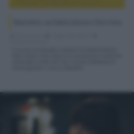
Materialists, con Dakota Johnson e Chris Evans
Materialists, con Dakota Johnson e Chris Evans
Fabrizio Guerrieri
11 Maggio 2025, alle 02:14
cinema, movie e serie tv
È in arrivo la commedia romantica con Dakota Johnson,
Pedro Pascal e Chris Evans in cui una giovane e ambiziosa
matchmaker di New York City si ritrova combattuta tra
l'anima gemella e il suo ex imperfetto