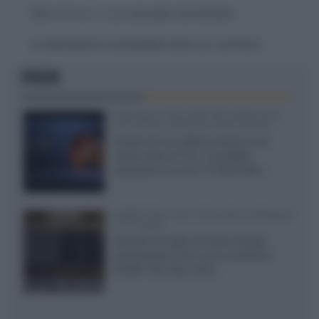
Devi
effettuare il login
per poter commentare
La discussione è consultabile anche
qui
, sul forum.
FOCUS
SQD-Mini LED 5.000 NIT 2040 zone
TCL 65C8L a 838 euro IVA inclusa
Grazie ad una offerta amazon e al
cache-back di TCL, è possibile
acquistare il nuovo TV SQD-Mini...
XGIMI Titan Noir Ultra Max a Bologna
il 23 luglio
Giovedì 23 luglio da Audio Quality,
presentazione del nuovo proiettore
XGIMI Titan Noir Ultra...