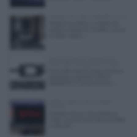
Velodyne The 1824, subwoofer hi-end
Velodyne ha svelato un modello che
integra un woofer da 18 pollici e uno da
24 pollici, capace...»
Samsung: HDR10+ ADVANCED su
Prime Video sulla gamma TV 2026
Prime Video diventa il primo servizio di
streaming a supportare HDR10+
ADVANCED, la nuova evoluzione...»
Netflix: supporto 4K su Google
Chrome
Il browser Chrome, finora limitato al
1080p, consente ora la visione di Netflix
in Ultra HD...»