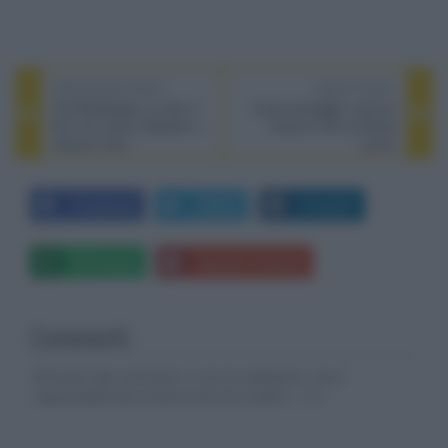
PREVIOUS POST
NEXT POST
The Beekeeper, su Sky il
Cuore selvaggio, torna al
film con Jason Statham e
cinema il film di David
Jeremy Irons
Lynch
Facebook
Twitter
LinkedIn
Whatsapp
Stampa l'articolo
Commenti
Gli autori dei commenti, e non la redazione, sono
responsabili dei contenuti da loro inseriti -
Info