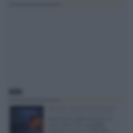
NEWS
SQD-Mini LED 5.000 NIT 2040 zone
TCL 65C8L a 838 euro IVA inclusa
Grazie ad una offerta amazon e al
cache-back di TCL, è possibile
acquistare il nuovo TV SQD-Mini...»