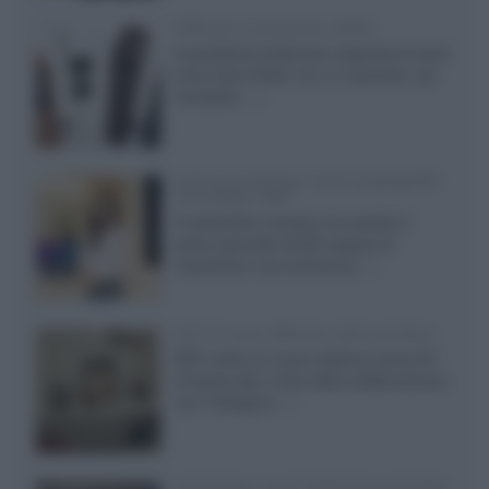
Diffusori Q Acoustics 3040c
Il produttore britannico espande la serie
entry level 3000c con un secondo, più
compatto,...»
Samsung Display: OLED DisplayHDR
True Black 1400
Il costruttore coreano ha svelato il
primo pannello OLED capace di
mantenere una luminanza...»
KEF LS Luxe, diffusori attivi wireless
KEF svela un nuovo sistema senza fili
di fascia alta, frutto della collaborazione
con il designer...»
LG Display: nuovi OLED più economici