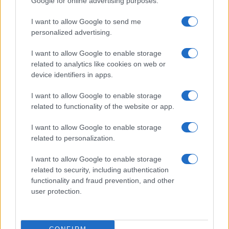
Google for online advertising purposes.
I want to allow Google to send me
personalized advertising.
I want to allow Google to enable storage
related to analytics like cookies on web or
AV Magazine
è membro EISA dal 2019
device identifiers in apps.
all'interno del Mobile Devices Expert Group
I want to allow Google to enable storage
Per informazioni:
www.eisa.eu
related to functionality of the website or app.
I want to allow Google to enable storage
related to personalization.
Legali
-
Privacy
-
Privicy settings
Cookie
-
Pubblicità
-
Redazione
I want to allow Google to enable storage
related to security, including authentication
AV Raw s.n.c. P.iva: 02040960672
functionality and fraud prevention, and other
AV Magazine - Testata giornalistica con registrazione Tribunale di
user protection.
Teramo n. 527 del 22.12.2004
Direttore Responsabile: Emidio Frattaroli
Editore: AV Raw s.n.c. - Iscrizione ROC n. 33221