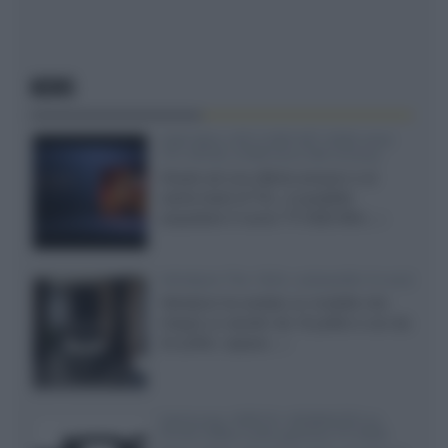
NEWS
SQD-Mini LED 5.000 NIT 2040 zone
TCL 65C8L a 838 euro IVA inclusa
Grazie ad una offerta amazon e al
cache-back di TCL, è possibile
acquistare il nuovo TV SQD-Mini...»
Velodyne The 1824, subwoofer hi-end
Velodyne ha svelato un modello che
integra un woofer da 18 pollici e uno da
24 pollici, capace...»
Samsung: HDR10+ ADVANCED su
Prime Video sulla gamma TV 2026