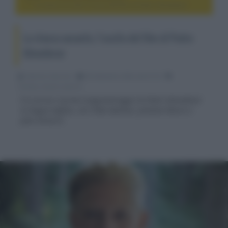
La stanza accanto, l’uscita del film di Pedro Almodovar
La stanza accanto, l’uscita del film di Pedro
Almodovar
Fabrizio Guerrieri
06 Settembre 2024, alle 01:55
cinema, movie e serie tv
È in arrivo il primo lungometraggio di Pedro Almodóvar
in lingua inglese, con Tilda Swinton, Julianne Moore e
John Turturro