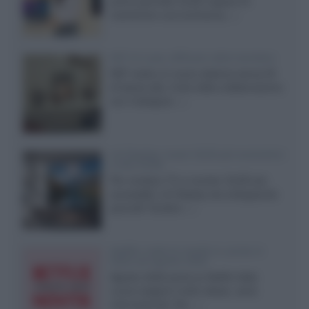
primo pannello OLED capace di
mantenere una luminanza...»
KEF LS Luxe, diffusori attivi wireless
KEF svela un nuovo sistema senza fili
di fascia alta, frutto della collaborazione
con il designer...»
LG Display: nuovi OLED più economici
a due strati
Per rendere TV e monitor OLED più
accessibili, LG Display sta sviluppando
pannelli Tandem...»
Netflix: tutte le novità in uscita in
Italia ad agosto 2026
Agosto 2026 porta su Netflix Italia
nuove stagioni molto attese, serie
internazionali, film...»