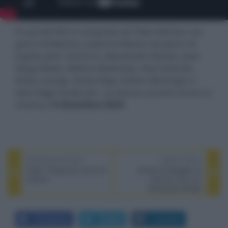
Il cast del film è composto da Tilda Swinton nei
panni di Martha, Julianne Moore nei panni di
Ingrid, John Turturro, Alessandro Nivola, Juan
Diego Botto, Melina Matthews, Raúl Arévalo,
Vicky Luengo, Alvise Rigo, Esther McGregor e
Alex Høgh Andersen. La stanza accanto arriva al
cinema il
5 dicembre 2024
.
PREVIOUS POST
NEXT POST
Oasis: Supersonic arriva al
Campo di battaglia, al
cinema
cinema il film con
Alessandro Borghi
Facebook
Twitter
LinkedIn