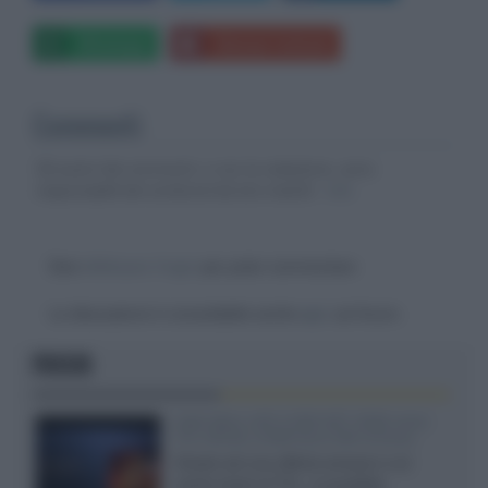
Whatsapp
Stampa l'articolo
Commenti
Gli autori dei commenti, e non la redazione, sono
responsabili dei contenuti da loro inseriti -
Info
Devi
effettuare il login
per poter commentare
La discussione è consultabile anche
qui
, sul forum.
FOCUS
SQD-Mini LED 5.000 NIT 2040 zone
TCL 65C8L a 838 euro IVA inclusa
Grazie ad una offerta amazon e al
cache-back di TCL, è possibile