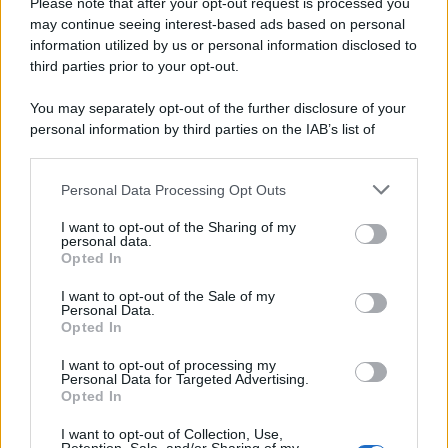
Please note that after your opt-out request is processed you
may continue seeing interest-based ads based on personal
McIntosh MX124, pre-decoder A/V
con Dirac Live Room Correction
information utilized by us or personal information disclosed to
McIntosh espande la gamma con
third parties prior to your opt-out.
un'elettronica 13.4 canali, dotata di
autocalibrazione con Dirac...»
You may separately opt-out of the further disclosure of your
personal information by third parties on the IAB’s list of
downstream participants.
Novità Apple TV+ a agosto 2026: tutte
le uscite ufficiali e il calendario
Personal Data Processing Opt Outs
This information may also be disclosed by us to third parties
Apple TV+ inaugura agosto 2026 con il
on the IAB’s List of Downstream Participants that may further
ritorno di alcune delle sue produzioni
I want to opt-out of the Sharing of my
disclose it to other third parties.
personal data.
più apprezzate,...»
Opted In
Please note that this website/app uses one or more Google
services and may gather and store information including but
I want to opt-out of the Sale of my
Le funzioni nascoste più utili
Personal Data.
not limited to your visit or usage behaviour. You may click to
all’interno degli smartphone
Opted In
grant or deny consent to Google and its third-party tags to
Dietro le funzioni più comuni di Android
use your data for below specified purposes in below Google
e iPhone si nascondono strumenti poco
I want to opt-out of processing my
consent section.
Personal Data for Targeted Advertising.
conosciuti...»
Opted In
I want to opt-out of Collection, Use,