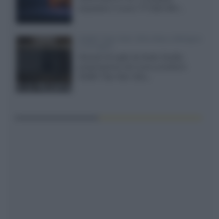
acquistare il nuovo TV SQD-Mini...
XGIMI Titan Noir Ultra Max a Bologna
il 23 luglio
Giovedì 23 luglio da Audio Quality,
presentazione del nuovo proiettore
XGIMI Titan Noir Ultra...