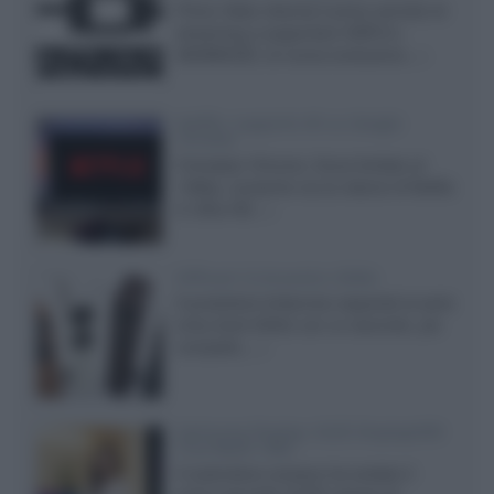
Prime Video diventa il primo servizio di
streaming a supportare HDR10+
ADVANCED, la nuova evoluzione...»
Netflix: supporto 4K su Google
Chrome
Il browser Chrome, finora limitato al
1080p, consente ora la visione di Netflix
in Ultra HD...»
Diffusori Q Acoustics 3040c
Il produttore britannico espande la serie
entry level 3000c con un secondo, più
compatto,...»
Samsung Display: OLED DisplayHDR
True Black 1400
Il costruttore coreano ha svelato il