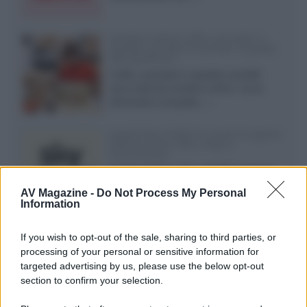
Vendere online cuffie, auricolari e
speaker portatili tra privati: la guida
alle spedizioni
Cuffie, auricolari e speaker portatili
sono facili da vendere online, ma le
dimensioni compatte...»
Novità Sky e NOW: le uscite di agosto
2026 tra serie, film, show e
documentari
Agosto 2026 su Sky e NOW prosegue
con House of the Dragon 3 e The
AV Magazine -
Do Not Process My Personal
Walking Dead: Dead City 3,...»
Information
Disney+, le novità di agosto 2026
If you wish to opt-out of the sale, sharing to third parties, or
Ad agosto 2026 Disney+ Italia propone
processing of your personal or sensitive information for
il ritorno di Futurama, il nuovo evento
targeted advertising by us, please use the below opt-out
conclusivo de...»
section to confirm your selection.