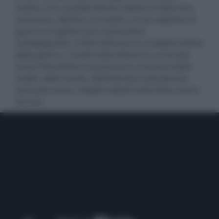
madre, è la custode del loro dolore e della loro
amarezza. Martha, la madre, è una reporter di
guerra e Ingrid è una romanziera
autobiografica. Il film affronta la crudeltà infinita
della guerra, i modi molto diversi in cui le due
autrici femminili si avvicinano e scrivono della
realtà, della morte, dell’amicizia e del piacere
sessuale come i migliori alleati nella lotta contro
l’orrore