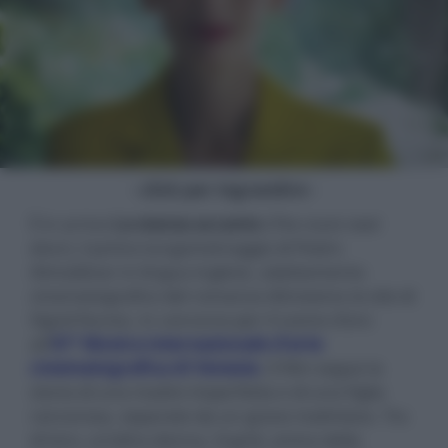
- click per ingrandire -
È in arrivo
La stanza accanto
(
The room next
door
), il primo lungometraggio di Pedro
Almodóvar in lingua inglese, adattamento
cinematografico del romanzo
Attraverso la vita
di
Sigrid Nunez, in concorso per il Leone d'oro
all'
81ª Mostra internazionale d'arte
cinematografica di Venezia
. Il film segue la
storia di una madre imperfetta e di una figlia
rancorosa, separate da un grave malinteso. Tra
di loro, un’altra donna, Ingrid, amica della