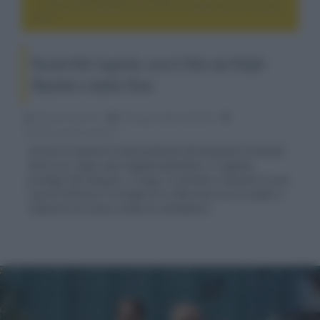
Karate Kid: Legends, esce il film con Ralph Macchio e Jackie
Chan
Karate Kid: Legends, esce il film con Ralph
Macchio e Jackie Chan
Fabrizio Guerrieri
03 Giugno 2025, alle 00:57
cinema, movie e serie tv
Arriva al cinema la sesta pellicola del franchise di Karate
Kid in cui, dopo una tragedia familiare, il ragazzo
prodigio del kung fu, Li Fong, è costretto a lasciare la sua
casa di Pechino e a trasferirsi a New York con la madre e
imparerà un nuovo modo di combattere