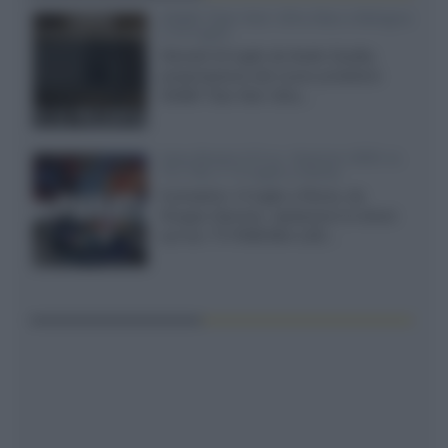
XGIMI Titan Noir Ultra Max a Bologna
il 23 luglio
Giovedì 23 luglio da Audio Quality,
presentazione del nuovo proiettore
XGIMI Titan Noir Ultra...
Sony Bravia 9 II vs. Hisense UR9S vs.
TCL C8L il 13 luglio a Roma
Il prossimo 13 luglio a Roma, da
Gruppo Garman, ripeteremo lo shoot-
out tra i TV RGB Mini-LED...