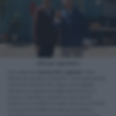
- click per ingrandire -
Esce nelle sale
Karate Kid: Legends
, il film
diretto da Jonathan Entwistle, sesta pellicola del
franchise di
Karate Kid
. Dopo una tragedia
familiare, il ragazzo prodigio del kung fu, Li
Fong, è costretto a lasciare la sua casa di
Pechino e a trasferirsi a New York con la madre.
Li Fong cerca di liberarsi del suo passato e
integrarsi con i suoi nuovi compagni di classe.