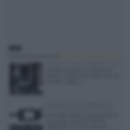
NEWS
Velodyne The 1824, subwoofer hi-end
Velodyne ha svelato un modello che
integra un woofer da 18 pollici e uno da
24 pollici, capace...»
Samsung: HDR10+ ADVANCED su
Prime Video sulla gamma TV 2026
Prime Video diventa il primo servizio di
streaming a supportare HDR10+
ADVANCED, la nuova evoluzione...»