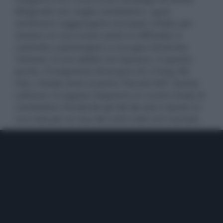
Malgrado non voglia combattere, i guai
sembrano raggiungerlo ovunque: infatti, per
aiutare un suo nuovo amico in difficoltà, è
costretto a partecipare a una gara di karate.
Tuttavia, le sue abilità non bastano. A questo
punto, l'insegnante di kung fu di Li Fong, Mr.
Han, chiede aiuto al primo “Karate Kid”, Daniel
LaRusso. Il ragazzo imparerà un nuovo modo di
combattere fondendo gli stili dei due maestri in
uno solo per la resa dei conti nelle arti marziali.