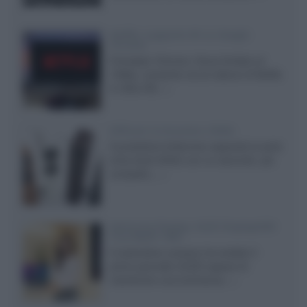
Netflix: supporto 4K su Google
Chrome
Il browser Chrome, finora limitato al
1080p, consente ora la visione di Netflix
in Ultra HD...»
Diffusori Q Acoustics 3040c
Il produttore britannico espande la serie
entry level 3000c con un secondo, più
compatto,...»
Samsung Display: OLED DisplayHDR
True Black 1400
Il costruttore coreano ha svelato il
primo pannello OLED capace di
mantenere una luminanza...»