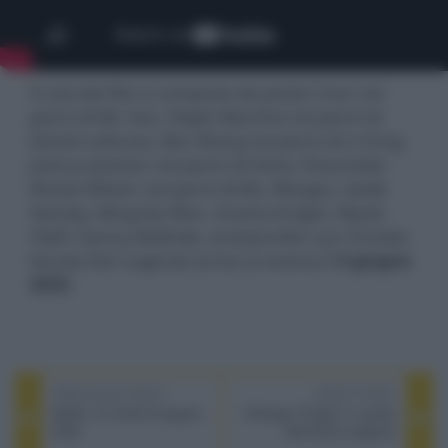
Il cast del film è composto da Jackie Chan nei
panni di Mr. Han, Ralph Macchio nei panni di
Daniel LaRusso, Ben Wang nei panni di Li Fong,
Joshua Jackson nei panni di Victor, Shaunette
Renée Wilson nei panni di Ms. Morgan, Sadie
Stanley, Ming-Na Wen, Aramis Knight, Wyatt
Oleff, Danny McBride, and Jennifer-Lyn Christie.
Karate Kid: Legends arriva al cinema il
5 giugno
2025
.
PREVIOUS POST
NEXT POST
Netflix, le novità di giugno
Stranger Things 5, l’uscita
2025
dell’ultima stagione