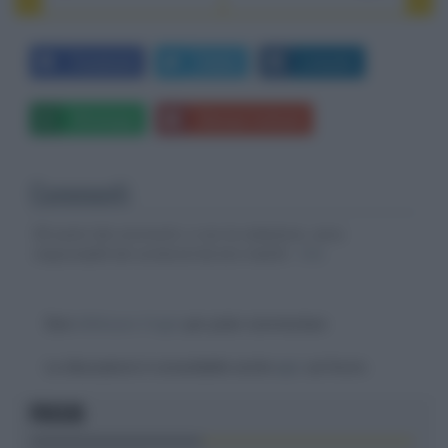
Facebook
Twitter
LinkedIn
Whatsapp
Stampa l'articolo
Commenti
Gli autori dei commenti, e non la redazione, sono
responsabili dei contenuti da loro inseriti -
Info
Devi
effettuare il login
per poter commentare
La discussione è consultabile anche
qui
, sul forum.
FOCUS