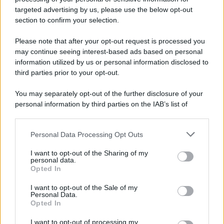
McIntosh espande la gamma con
targeted advertising by us, please use the below opt-out
un'elettronica 13.4 canali, dotata di
section to confirm your selection.
autocalibrazione con Dirac...»
Please note that after your opt-out request is processed you
may continue seeing interest-based ads based on personal
Novità Apple TV+ a agosto 2026: tutte
le uscite ufficiali e il calendario
information utilized by us or personal information disclosed to
Apple TV+ inaugura agosto 2026 con il
third parties prior to your opt-out.
ritorno di alcune delle sue produzioni
più apprezzate,...»
You may separately opt-out of the further disclosure of your
personal information by third parties on the IAB’s list of
downstream participants.
Le funzioni nascoste più utili
all’interno degli smartphone
Personal Data Processing Opt Outs
This information may also be disclosed by us to third parties
Dietro le funzioni più comuni di Android
on the IAB’s List of Downstream Participants that may further
e iPhone si nascondono strumenti poco
I want to opt-out of the Sharing of my
disclose it to other third parties.
personal data.
conosciuti...»
Opted In
Please note that this website/app uses one or more Google
services and may gather and store information including but
I want to opt-out of the Sale of my
Amazon Prime Video le novità di
Personal Data.
not limited to your visit or usage behaviour. You may click to
agosto 2026
Opted In
grant or deny consent to Google and its third-party tags to
Prime Video ha annunciato le principali
use your data for below specified purposes in below Google
novità in arrivo ad agosto 2026: tra i
I want to opt-out of processing my