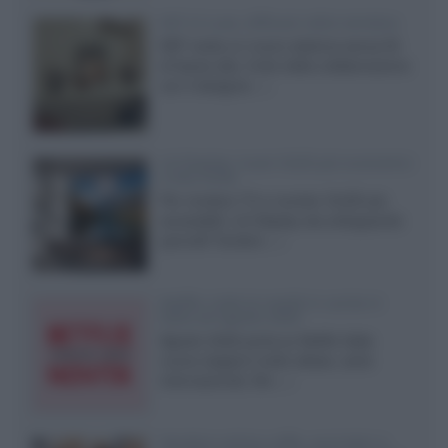
KEF LS Luxe, diffusori attivi wireless
KEF svela un nuovo sistema senza fili
di fascia alta, frutto della collaborazione
con il designer...»
LG Display: nuovi OLED più economici
a due strati
Per rendere TV e monitor OLED più
accessibili, LG Display sta sviluppando
pannelli Tandem...»
Netflix: tutte le novità in uscita in
Italia ad agosto 2026
Agosto 2026 porta su Netflix Italia
nuove stagioni molto attese, serie
internazionali, film...»
Vendere online cuffie, auricolari e