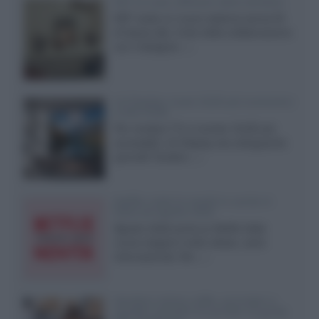
KEF LS Luxe, diffusori attivi wireless
KEF svela un nuovo sistema senza fili
di fascia alta, frutto della collaborazione
con il designer...»
LG Display: nuovi OLED più economici
a due strati
Per rendere TV e monitor OLED più
accessibili, LG Display sta sviluppando
pannelli Tandem...»
Netflix: tutte le novità in uscita in
Italia ad agosto 2026
Agosto 2026 porta su Netflix Italia
nuove stagioni molto attese, serie
internazionali, film...»
Vendere online cuffie, auricolari e
speaker portatili tra privati: la guida