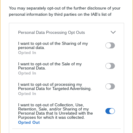
un'elettronica 13.4 canali, dotata di
autocalibrazione con Dirac...»
You may separately opt-out of the further disclosure of your
personal information by third parties on the IAB’s list of
downstream participants.
Novità Apple TV+ a agosto 2026: tutte
le uscite ufficiali e il calendario
Personal Data Processing Opt Outs
This information may also be disclosed by us to third parties
Apple TV+ inaugura agosto 2026 con il
on the IAB’s List of Downstream Participants that may further
ritorno di alcune delle sue produzioni
I want to opt-out of the Sharing of my
disclose it to other third parties.
personal data.
più apprezzate,...»
Opted In
Please note that this website/app uses one or more Google
services and may gather and store information including but
I want to opt-out of the Sale of my
Le funzioni nascoste più utili
Personal Data.
not limited to your visit or usage behaviour. You may click to
all’interno degli smartphone
Opted In
grant or deny consent to Google and its third-party tags to
Dietro le funzioni più comuni di Android
use your data for below specified purposes in below Google
e iPhone si nascondono strumenti poco
I want to opt-out of processing my
consent section.
Personal Data for Targeted Advertising.
conosciuti...»
Opted In
I want to opt-out of Collection, Use,
Retention, Sale, and/or Sharing of my
Personal Data that Is Unrelated with the
Purposes for which it was collected.
Opted Out