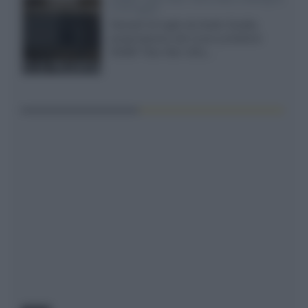
il 23 luglio
Giovedì 23 luglio da Audio Quality,
presentazione del nuovo proiettore
XGIMI Titan Noir Ultra...