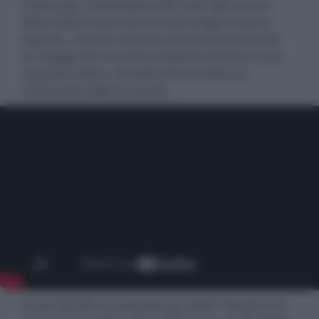
Cesare per schiavizzare altri clan alla ricerca
delle ultime tracce di una tecnologia umana
segreta, mentre un’altra scimmia intraprende
un viaggio per trovare la libertà insieme a una
ragazza umana. Si tratta di Cornelius, lo
scimpanzé figlio di Cesare.
Il cast del film è composto da Owen Teague nei