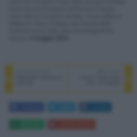
panni di Cornelius, Freya Allan nei panni di Mae,
Kevin Durand nei panni di Proximus Caesar,
Peter Macon nei panni di Raka, Travis Jeffery e
William H. Macy. Il Regno del Pianeta delle
Scimmie arriva nelle sale cinematografiche
domani,
8 maggio 2024
.
PREVIOUS POST
NEXT POST
Megalopolis, finalmente la
Hotspot - Amore senza
prima clip
rete, il wi-fi galeotto
Facebook
Twitter
LinkedIn
Whatsapp
Stampa l'articolo