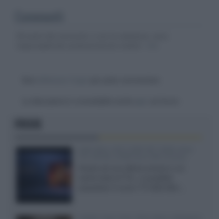
Commenti
Gli autori dei commenti, e non la redazione, sono
responsabili dei contenuti da loro inseriti -
Info
Devi
effettuare il login
per poter commentare
La discussione è consultabile anche
qui
, sul forum.
FOCUS
SQD-Mini LED 5.000 NIT 2040 zone
TCL 65C8L a 838 euro IVA inclusa
Grazie ad una offerta amazon e al
cache-back di TCL, è possibile
acquistare il nuovo TV SQD-Mini...
XGIMI Titan Noir Ultra Max a Bologna