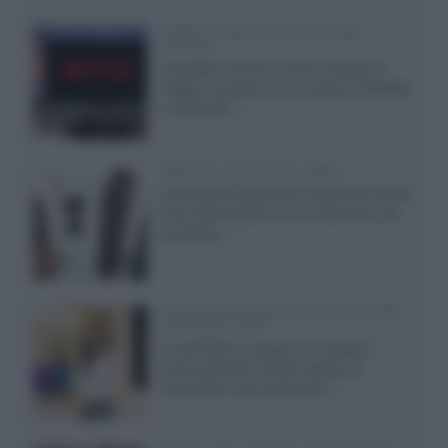
Netflix: supporto 4K su Google
Chrome
Il browser Chrome, finora limitato al
1080p, consente ora la visione di Netflix
in Ultra HD...»
Diffusori Q Acoustics 3040c
Il produttore britannico espande la serie
entry level 3000c con un secondo, più
compatto,...»
Samsung Display: OLED DisplayHDR
True Black 1400
Il costruttore coreano ha svelato il
primo pannello OLED capace di
mantenere una luminanza...»