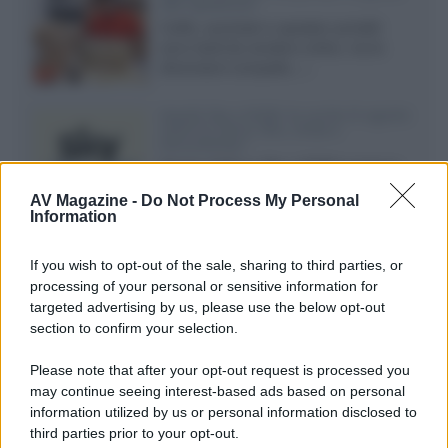
alle spedizioni
Cuffie, auricolari e speaker portatili
sono facili da vendere online, ma le
dimensioni compatte...»
Novità Sky e NOW: le uscite di agosto
2026 tra serie, film, show e
documentari
Agosto 2026 su Sky e NOW prosegue
con House of the Dragon 3 e The
AV Magazine -
Do Not Process My Personal
Walking Dead: Dead City 3,...»
Information
Disney+, le novità di agosto 2026
If you wish to opt-out of the sale, sharing to third parties, or
Ad agosto 2026 Disney+ Italia propone
processing of your personal or sensitive information for
il ritorno di Futurama, il nuovo evento
targeted advertising by us, please use the below opt-out
conclusivo de...»
section to confirm your selection.
Please note that after your opt-out request is processed you
may continue seeing interest-based ads based on personal
McIntosh MX124, pre-decoder A/V
con Dirac Live Room Correction
information utilized by us or personal information disclosed to
McIntosh espande la gamma con
third parties prior to your opt-out.