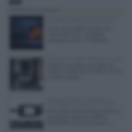
NEWS
SQD-Mini LED 5.000 NIT 2040 zone
TCL 65C8L a 838 euro IVA inclusa
Grazie ad una offerta amazon e al
cache-back di TCL, è possibile
acquistare il nuovo TV SQD-Mini...»
Velodyne The 1824, subwoofer hi-end
Velodyne ha svelato un modello che
integra un woofer da 18 pollici e uno da
24 pollici, capace...»
Samsung: HDR10+ ADVANCED su
Prime Video sulla gamma TV 2026
Prime Video diventa il primo servizio di
streaming a supportare HDR10+
ADVANCED, la nuova evoluzione...»