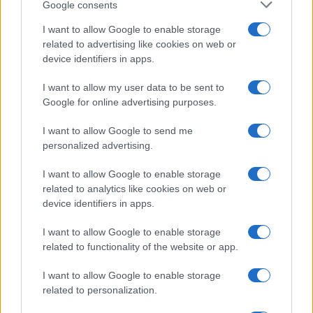
Google consents
I want to allow Google to enable storage
related to advertising like cookies on web or
device identifiers in apps.
I want to allow my user data to be sent to
Google for online advertising purposes.
I want to allow Google to send me
personalized advertising.
I want to allow Google to enable storage
related to analytics like cookies on web or
AV Magazine
è membro EISA dal 2019
device identifiers in apps.
all'interno del Mobile Devices Expert Group
I want to allow Google to enable storage
Per informazioni:
www.eisa.eu
related to functionality of the website or app.
I want to allow Google to enable storage
related to personalization.
Legali
-
Privacy
-
Privicy settings
Cookie
-
Pubblicità
-
Redazione