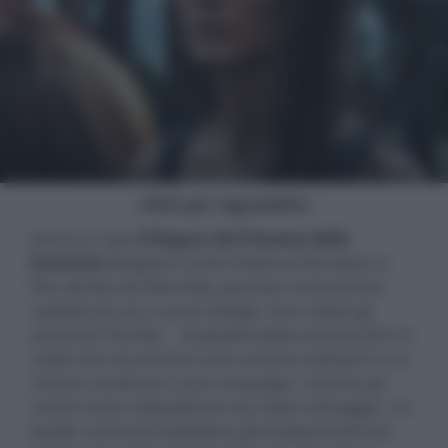
- click per ingrandire -
Arriva in sala
Il Regno del Pianeta delle
Scimmie
(
Kingdom of the Planet of the Apes
), il
film diretto da Wes Ball, pensato come primo
capitolo di una nuova trilogia. Anni dopo gli
eventi di
The War – Il pianeta delle scimmie
(2017),
molti clan di scimmie sono emersi nell’oasi in cui
Cesare condusse i suoi compagni, mentre gli
umani sono regrediti ad uno stato selvaggio. Un
leader scimmia impedisce gli insegnamenti di