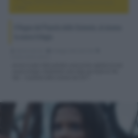
Il Regno del Pianeta delle Scimmie, al cinema la nuova
trilogia
Il Regno del Pianeta delle Scimmie, al cinema
la nuova trilogia
Fabrizio Guerrieri
07 Maggio 2024, alle 01:48
cinema, movie e serie tv
Arriva in sala il film pensato come primo capitolo di una
nuova trilogia, ambientato anni dopo gli eventi di The
War – Il pianeta delle scimmie del 2017